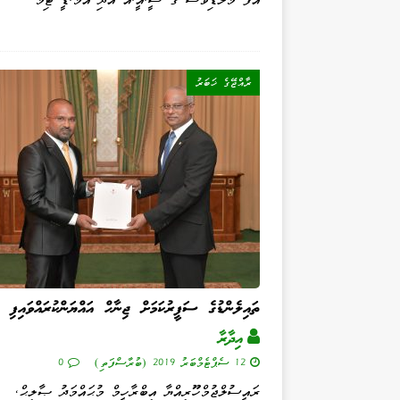
ރާއްޖޭގެ ޚަބަރު
ތައިލެންޑުގެ ސަފީރުކަމަށް ޖިނާހް އައްޔަންކުރައްވައިފި
އިދާރާ
12 ސެޕްޓެމްބަރު 2019 (ބުރާސްފަތި)
0
ރައީސުލްޖުމްހޫރިއްޔާ އިބްރާހީމް މުޙައްމަދު ޞާލިޙް،