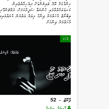
ކިންގްޑަމް އޮފް ތައިލެންޑަށް ދިވެހިރާއްޖެއިން
ކަނޑައަޅުއްވާފައި ހުންނަވާ ސަފީރުކަމަށް، މައްޗަންގޮޅި
ތިބްރޯޒް މުޙައްމަދު ޖިނާޙް މިއަދު ޢައްޔަން ކުރައްވައިފި
މުޙައްމަދު ޖިނާޙަށް
ވާހަކަ
ފާނޫޒު - 52
އާމިނަތު ސަޢީދު