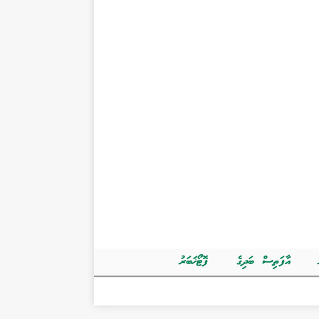
އާފަތިސް ބަދިގެ
ފޮޓޯޚަބަރު