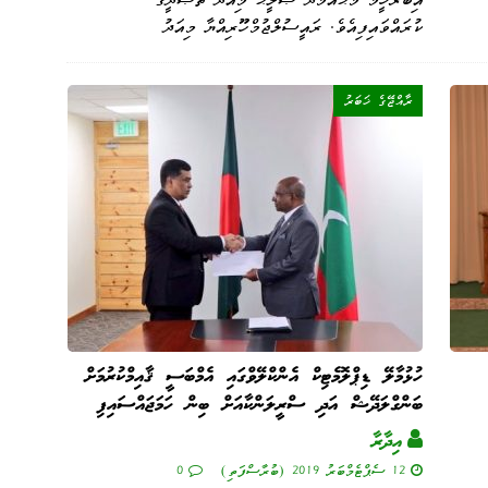
ކުރައްވައިފިއެވެ. ރައީސުލްޖުމްހޫރިއްޔާ މިއަދު
ރާއްޖޭގެ ޚަބަރު
ހުޅުމާލޭ ޑިޕްލޮމެޓިކް އެންކްލޭވްގައި އެމްބަސީ ޤާއިމްކުރުމަށް
ބަންގްލަދޭޝް އަދި ސްރީލަންކާއަށް ބިން ހަމަޖައްސައިފި
އިދާރާ
12 ސެޕްޓެމްބަރު 2019 (ބުރާސްފަތި)
0