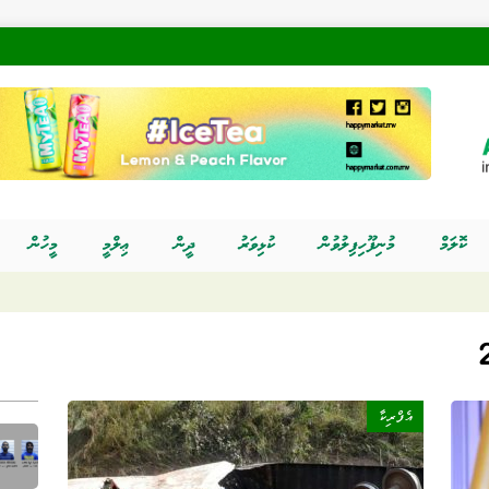
ކޮލަމް
މުނިފޫހިފިލުވުން
ކުޅިވަރު
ދީން
ޢިލްމީ
މީހުން
އެފްރިކާ