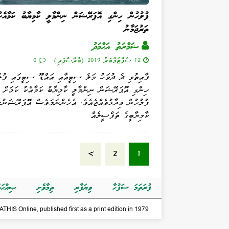
ފުލުހުން ހިންގި އޮޕަރޭޝަން ނިންމާލީ ކާމިޔާބު ކަމާއެކު
ތަރުޖަމާނު
ޟަމްރަތު އަޙްމަދު
12 ސެޕްޓެމްބަރު 2019 (ބުރާސްފަތި)
0
ފާއިތުވި ދެ ދުވަހު މަލެ ސިޓީއާއި އައްޑޫ ސިޓީގައި ފުލ
ހިންގި އޮޕަރޭޝަން ނިންމާލީ ކާމިޔާބު ކަމާއެކު ކަމަށް
ފުލުހުން ވިދާޅުވެއްޖެއެވެ. އެހެންނަމަވެސް އޮޕަރޭޝަނުގ
ކާމިޔާބީގެ ތަފްސީލެއް
»
2
1
ފުރަތަމަ ސަފުހާ
ވިޔަފާރި
ތިމާވެށި
ޞިއްޙަތ
THIS Online, published first as a print edition in 1979