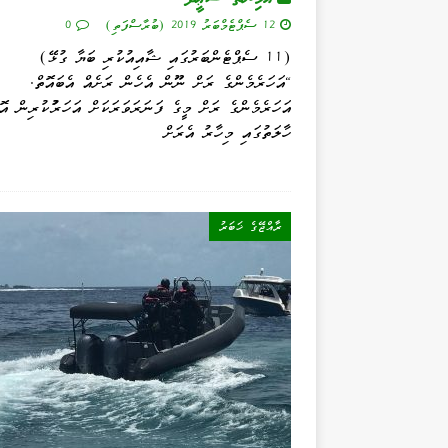
12 ސެޕްޓެމްބަރު 2019 (ބުރާސްފަތި)
0
(11 ސެޕްޓެންބަރުގައި ޝާއިއުކުރި ބަޔާ ގުޅޭ)
"އަހަރެމެންގެ ރަށް ނޫން އެހެން ރަށެއް އެބައޮތް.
އަހަރެމެންގެ ރަށް މީގެ ފަނަރަވަރަކަށް އަހަރުުކުރިން އޮ
ހާލަތުގައި މިހާރު އެރަށް
ރާއްޖޭގެ ޚަބަރު