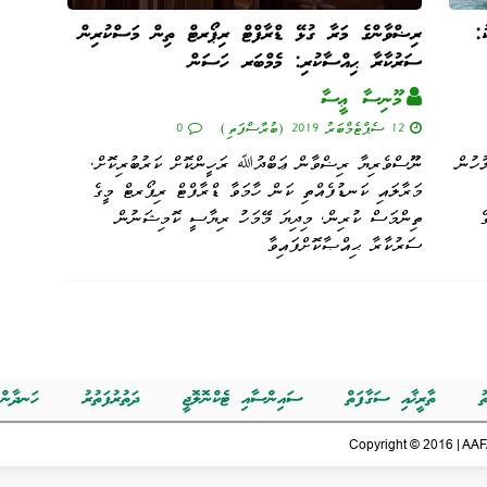
:
ރިޟްވާންގެ މަރާ ގުޅޭ ޑްރާފްޓް ރިޕޯރޓް ތިން މަސްކުރިން
ސަރުކާރާ ޙިއްސާކުރި: މެމްބަރ ހަސަން
މޫނިސާ ޢީސާ
12 ސެޕްޓެމްބަރު 2019 (ބުރާސްފަތި)
0
ުހުން
ނޫސްވެރިޔާ ރިޟްވާން ޢަބްދުﷲ ރަހީންކޮށް ކަރުބުރިކޮށް،
މަރާލައި ކަނޑުފެއްތި ކަން ހާމަވާ ޑްރާފްޓް ރިޕޯރޓް މީގެ
ެ
ތިންމަސް ކުރިން، މިދިޔަ މޭމަހު ރިޔާސީ ކޮމިޝަނުން
ސަރުކާރާ ޙިއްޞާކޮށްފައިވާ
ު
ތާރީޚާއި ސަގާފަތް
ސައިންސާއި ޓެކްނޮލޮޖީ
ދަތުރުފަތުރު
ހަނދާން
Copyright © 2016 | AAFA