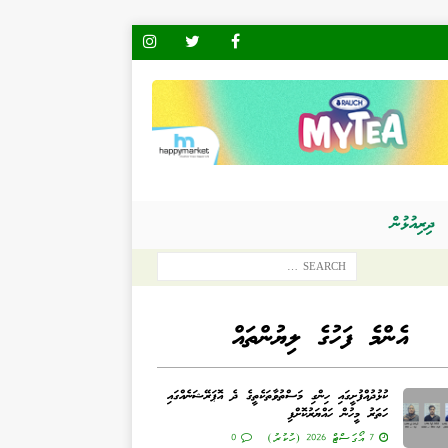
ދިރިއުޅުން
އެންމެ ފަހުގެ ލިޔުންތައް
ކުޅުދުއްފުށީގައި ހިންގި މަސްތުވާތަކެތީގެ ދެ އޮޕަރޭޝަނެއްގައި
ހަތަރު މީހުން ހައްޔަރުކޮށްފި
7 އޯގަސްޓް 2026 (ހުކުރު)
0