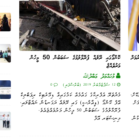
މަށް
ކޮންގޯގައި ރޭލެއް ފުރޮޅާލުމުގެ ސަބަބުން 50 މީހުން
މަރުވެއްޖެ
މުޙައްމަދު ޢަބްދުﷲ
12 ސެޕްޓެމްބަރު 2019 (ބުރާސްފަތި)
0
ޮށް،
މެދުތެރޭ އެފްރިކާގެ ގައުމެއް ކަމުގައިވާ ޑިމޮރެޓިކް ރިޕަބްލިކް
ަށް
އޮފް ކޮންގޯ (ޑީއާރްސީ) ގައި ރޭލެއް ދަގަނޑުން ނައްޓާލައި،
ފުރޮޅާލުމުގެ ސަބަބުން 50 މީހުން މަރުވެއްޖެއެވެ.
ކުން
މިނިސްޓަރ އޮފް