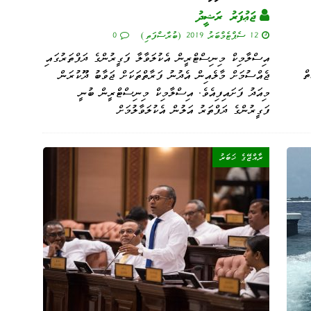
ޖަޢުފަރު ރަޝީދު
12 ސެޕްޓެމްބަރު 2019 (ބުރާސްފަތި)
0
އިސްލާމިކް މިނިސްޓްރީން އެކުލަވާލާ ފަގީރުންގެ ދަފްތަރުގައި
ތް
ޖެއްސުމަށް މާލެއިން އެދުނު ފަރާތްތަކަށް ޖަވާބު ދޫކުރަން
މިއަދު ފަށައިފިއެވެ. އިސްލާމިކް މިނިސްޓްރީން ބުނީ
ފަގީރުންގެ ދަފްތަރު އަލުން އެކުލަވާލުމަށް
ރާއްޖޭގެ ޚަބަރު