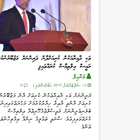
ވަކި ދާއިރާއަކުން ކުރިއަށްދާން ދަރިންނަށް މަޖުބޫރުނުކުރު
ރައީސް އިލްތިމާސް ކުރައްވައިފި
މަނާހިލް
12 ސެޕްޓެމްބަރު 2019 (ބުރާސްފަތި)
0
ދަރީންނަށް ވަކި ދާއިރާއަކުން ކުރިއަށް ދާން މަޖުބޫރުނުކ
ކުރިއަށް ދާންވީ ދާއިރާ ޚިޔާރުކުރުމަށް މަގުދައްކައިދިނުމ
ބެލެނިވެރީންނަށް ރައީސުލްޖުމުހޫރިއްޔާ އިލްތިމާސް
ކުރައްވައިފިއެވެ. ސާނަވީ ތަޢުލީމު ނިންމާ އިމްތިހާނުތަ
އެންމެ