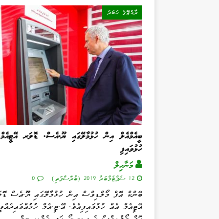
ރާއްޖޭގެ ޚަބަރު
ބީއެމްއެލް އިން ހުޅުމާލޭގައި ޔޫ.އެސް. ޑޮލަރ އޭޓީއެމް
ހުޅުވައިފި
މަނާހިލް
12 ސެޕްޓެމްބަރު 2019 (ބުރާސްފަތި)
0
ބޭންކް އޮފް މޯލްޑިވްސް އިން ހުޅުމާލޭގައި ޔޫ.އެސް ޑޮލ
އޭޓީއެމް އެއް ހުޅުވައިފިއެވެ. އޭ.ޓީ.އެމް ހުޅުއްވައިދެއްވ
އޮފް މޯލްޑިވްސް ގެ ސީ.އީ.އޯ އަދި އެމް.ޑީ ޓިމް