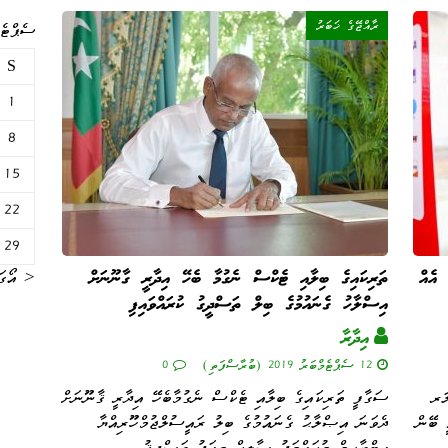
ރާއްޖޭގެ ޚަބަރު
ސެޕްޓެމް
S
1
8
15
22
29
 އެއް
ތަރިކައިގެ ބިލާއި ޓެކްސް ނެގުމާ ބެހޭ އިދާރީ ގާނޫނަށް
« އޯގަ
އިސްލާހު ގެނައުމުގެ ބިލް ތަސްދީގު ކުރައްވައިފި
އިދާރާ
12 ސެޕްޓެމްބަރު 2019 (ބުރާސްފަތި)
0
ަރ
ސަގާފީ ތަރިކައިގެ ބިލާއި ޓެކްސް ނެގުމާބެހޭ އިދާރީ ޤާނޫނަށް
ީ ބޭން
ދެވަނަ އިޞްލާޙު ގެނައުމުގެ ބިލު ރައީސުލްޖުމްހޫރިއްޔާ
އިބްރާހީމް މުޙައްމަދު ޞާލީޙް މިއަދު ތަޞްދީޤު