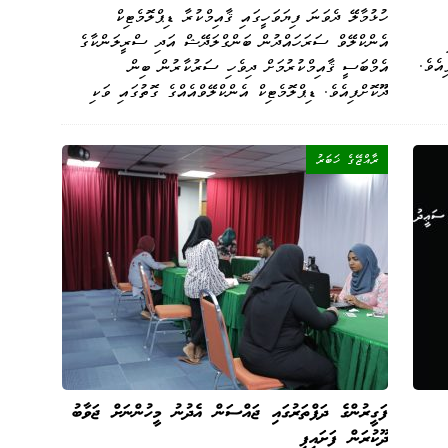
ހުޅުމާލޭ ދެވަނަ ފިޔަވަހީގައި ޤާއިމްކުރާ ޑިޕްލޮމެޓިކް
އެންކްލޭވް ސަރަހައްދުން ބަންގްލަދޭޝް އަދި ސްރީލަންކާގެ
އެވެ.
އެމްބަސީ ޤާއިމްކުރުމަށް ދިވެހި ސަރުކާރުން ބިން
ދޫކޮށްފިއެވެ. ޑިޕްލޮމެޓިކް އެންކްލޭވްއެއްގެ ގޮތުގައި ވަކި
ރާއްޖޭގެ ޚަބަރު
ފަގީރުންގެ ދަފްތަރުގައި ޖައްސަން އެދުނު މީހުންނަށް ޖަވާބު
ދޫކުރަން ފަށައިފި