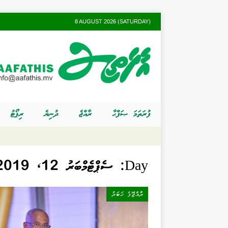
8 AUGUST 2026 (SATURDAY)
ފުރަތަމަ ޞަފްޙާ
ރާއްޖެ
ދުނިޔެ
ރިޕޯޓު
Day:
ސެޕްޓެމްބަރު 12, 2019
ރާއްޖޭގެ ޚަބަރު