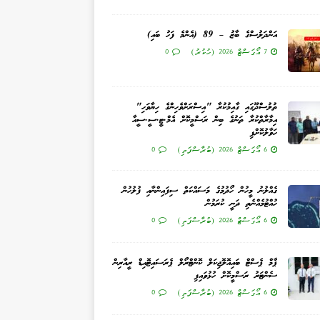
އަންދަލުސްގެ ބާޒު – 89 (އެންމެ ފަހު ބައި)
7 އޯގަސްޓް 2026 (ހުކުރު)
0
ތުލުސްދޫގައި ގާއިމުކުރާ "އިސްރަށްވެހިންގެ ހިޔާވަހި"
އިމާރާތްކުރާ ތަނުގެ ބިން ރަސްމީކޮށް އެމް.ޓީ.ސީ.ސީއާ
ހަވާލުކޮށްފި
6 އޯގަސްޓް 2026 (ބުރާސްފަތި)
0
ގެއްލުނު މީހުން ހޯދުމުގެ މަސައްކަތް ސިފައިންނާއި ފުލުހުން
ހުއްޓުމެއްނެތި ދަނީ ކުރަމުން
6 އޯގަސްޓް 2026 (ބުރާސްފަތި)
0
ޕާމް ޕެސްޓް ބައިއޮލޮޖިކަލް ކޮންޓްރޯލް ޕެރަސައިޓޮއިޑް ރީއާރިން
ސެންޓަރު ރަސްމީކޮށް ހުޅުވައިފި
6 އޯގަސްޓް 2026 (ބުރާސްފަތި)
0