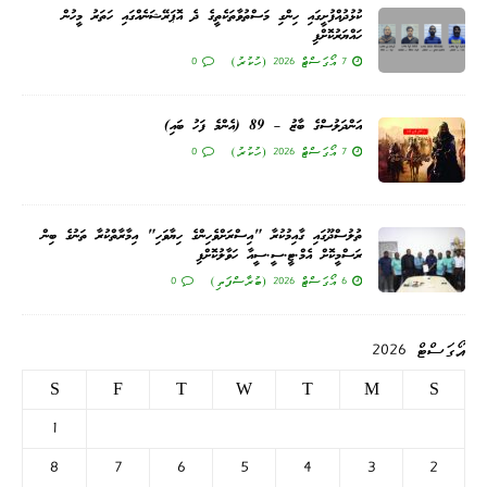
ކުޅުދުއްފުށީގައި ހިންގި މަސްތުވާތަކެތީގެ ދެ އޮޕަރޭޝަނެއްގައި ހަތަރު މީހުން
ހައްޔަރުކޮށްފި
7 އޯގަސްޓް 2026 (ހުކުރު)
0
އަންދަލުސްގެ ބާޒު – 89 (އެންމެ ފަހު ބައި)
7 އޯގަސްޓް 2026 (ހުކުރު)
0
ތުލުސްދޫގައި ގާއިމުކުރާ "އިސްރަށްވެހިންގެ ހިޔާވަހި" އިމާރާތްކުރާ ތަނުގެ ބިން
ރަސްމީކޮށް އެމް.ޓީ.ސީ.ސީއާ ހަވާލުކޮށްފި
6 އޯގަސްޓް 2026 (ބުރާސްފަތި)
0
އޯގަސްޓް 2026
S
F
T
W
T
M
S
1
8
7
6
5
4
3
2