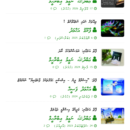
ޢަބްދުﷲ ނަޢީމު އިބްރާހީމް
17 އޭޕްރީލް 2026 (ހުކުރު)
0
ތިގޮތަށް ނަގައި ނުލައްވާށެވެ !
ފާރޫޤު އަޙްމަދު
6 ނޮވެމްބަރު 2025 (ބުރާސްފަތި)
1
ފޮތް އަލަމާރި: ރަމަޟާންމަހުގެ ރޯދަ
ޢަބްދުﷲ ނަޢީމު އިބްރާހީމް
15 މާރިޗު 2024 (ހުކުރު)
0
ފޮތް: "އިސްލާމް ދީން – އިންސާނީ ޙައްޤުތަކުގެ ފާރަވެރިޔާ" ނުކުމެއްޖެ
އަޙްމަދު ފަޞީޙް
2 ފެބުރުއަރީ 2024 (ހުކުރު)
0
ފޮތް އަލަމާރި: މަދީނާގެ އިސްލާމީ ދައުލަތް
ޢަބްދުﷲ ނަޢީމު އިބްރާހީމް
24 ސެޕްޓެމްބަރު 2023 (އާދީއްތަ)
2