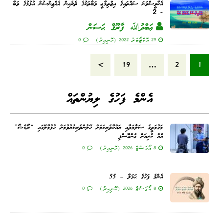
އެކާވީސްވަނަ ސައްތައިގެ އިޖްތިމާޢީ ވަބާތަކުގެ ތެރެއިން އެއްޖިންސުން އުޅުމުގެ ވަބާ
- 2
ޢަބްދުﷲ ފާރޫޤް ޙަސަން
29 އޮކްޓޯބަރު 2022 (ހޮނިހިރު)
0
»
19
…
2
1
އެންމެ ފަހުގެ ލިޔުންތައް
މަގުމަތީގެ ސަލާމަތާއި ރައްކާތެރިކަމަށް ހޭލުންތެރިކުރުވުމަށް ހުޅުމާލޭގައި “ރޯޑްޝޯ”
އެއް ކުރިއަށް ގެންގޮސްފި
8 އޯގަސްޓް 2026 (ހޮނިހިރު)
0
އެންމެ ފަހުގެ ޙަމަލާ – 55
8 އޯގަސްޓް 2026 (ހޮނިހިރު)
0