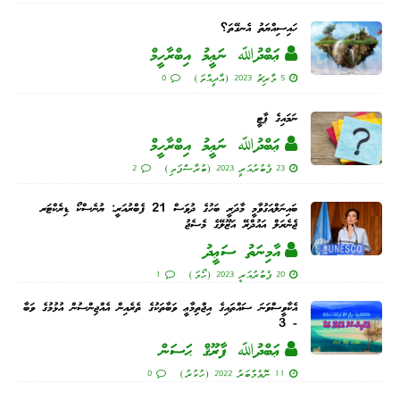
ހައިސިއްޔަތު އެނގޭތަ؟
ޢަބްދުﷲ ނަޢީމު އިބްރާހީމް
5 މާރިޗު 2023 (އާދީއްތަ)
0
ނަމައިގެ ޕާޓީ
ޢަބްދުﷲ ނަޢީމު އިބްރާހީމް
23 ފެބުރުއަރީ 2023 (ބުރާސްފަތި)
2
ބައިނަލްއަގުވާމީ މާދަރީ ބަހުގެ ދުވަސް 21 ފެބްރުއަރީ: ޔުނެސްކޯ ޑިރެކްޓަރ
ޖެނެރަލް އައުދްރޭ އަޒޫލޭގެ މެސެޖު
އާމިނަތު ސަޢީދު
20 ފެބުރުއަރީ 2023 (ހޯމަ)
1
އެކާވީސްވަނަ ސައްތައިގެ އިޖްތިމާޢީ ވަބާތަކުގެ ތެރެއިން އެއްޖިންސުން އުޅުމުގެ ވަބާ
- 3
ޢަބްދުﷲ ފާރޫޤް ޙަސަން
11 ނޮވެމްބަރު 2022 (ހުކުރު)
0