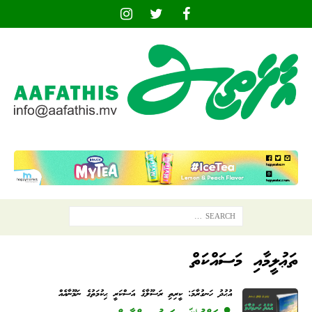
ތަޢުލީމާއި މަސައްކަތް
އުޙުދު ހަނގުރާމަ: ކީރިތި ރަސޫލާގެ އަސްކަރީ ޙިކުމަތުގެ ނަމޫނާއެއް