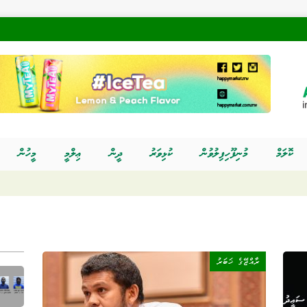
ކޮލަމް
މުނިފޫހިފިލުވުން
ކުޅިވަރު
ދީން
ޢިލްމީ
މީހުން
ރާއްޖޭގެ ޚަބަރު