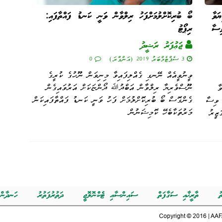
ިޔަވާ
ބޯ ބުރިކޮށްލުމަށްފަހު ރިލްވާން ވަނީ ކަނޑު ފައްތާފައި:
ިސާ
ރިޕޯޓު
ޖަޢުފަރު ރަޝީދު
3 ސެޕްޓެމްބަރު 2019 (އަންގާރަ)
0
ވީނުވީއެއް ނޭނގި ގެއްލިފައިވާ މިނިވަން ނޫހުގެ ކުރީގެ
ނޫސްވެރިޔާ ރިލްވާން އަބްދުﷲ ދޯންޏަކަށް އަރުވައިގެން
ވާ
ގެންގޮސް ބޯ ބުރިކޮށްލުމަށް ފަހު ވަނީ ކަނޑު ފައްތާފައިކަން
 ވިސާ
މަރުތަކާބެހޭ ކޮމިޝަނުން
ަޒީރު
ު
ތާރީޚާއި ސަގާފަތް
ސައިންސާއި ޓެކްނޮލޮޖީ
ދަތުރުފަތުރު
ހަނދާން
Copyright © 2016 | AAFA