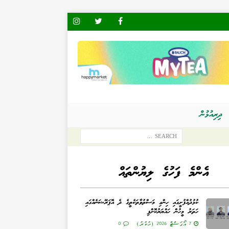
ދިރިއުޅުން
އެންމެ ފަހުގެ ލިޔުންތައް
ކުޅުދުއްފުށީގައި ހިންގި މަސްތުވާތަކެތީގެ ދެ އޮޕަރޭޝަނެއްގައި
ހަތަރު މީހުން ހައްޔަރުކޮށްފި
7 އޯގަސްޓް 2026 (ހުކުރު)
0