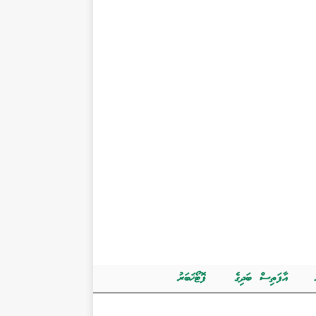
އާފަތިސް ބަދިގެ
ފޮޓޯޚަބަރު