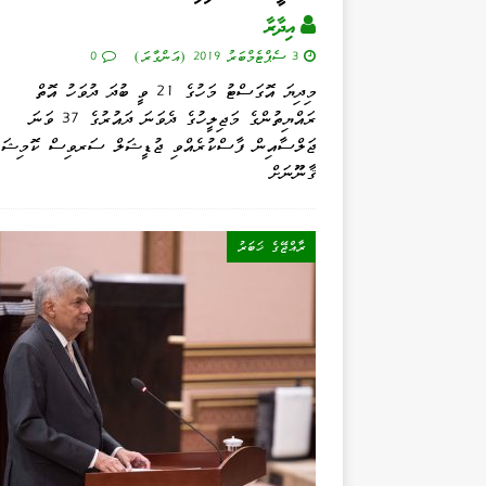
އިދާރާ
3 ސެޕްޓެމްބަރު 2019 (އަންގާރަ)
0
މިދިޔަ އޮގަސްޓު މަހުގެ 21 ވީ ބުދަ ދުވަހު އޮތް
ރައްޔިތުންގެ މަޖިލީހުގެ ދެވަނަ ދައުރުގެ 37 ވަނަ
ޖަލްސާއިން ފާސްކުރެއްވި ޖުޑީޝަލް ސަރވިސް ކޮމިޝަނ
ޤާނޫނަށް
ރާއްޖޭގެ ޚަބަރު