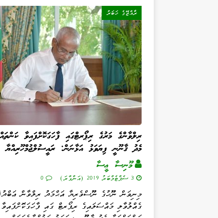
ރާއްޖޭގެ ޚަބަރު
ރިލްވާންގެ މަރުގެ ރިޕޯރޓްގައި ފާހަގަކޮށްފައިވާ ކަންތައްތ
މެދު ޤާނޫނީ ފިޔަވަޅު އަޅާނަން: ރައީސުލްޖުމްހޫރިއްޔާ
މޫނިސާ ޢީސާ
3 ސެޕްޓެމްބަރު 2019 (އަންގާރަ)
0
މިނިވަން ނޫހުގެ ނޫސްވެރިޔާ އަޙްމަދު ރިލްވާން ޢަބްދ
ގެއްލުވާލި މައްސަލައިގެ ރިޕޯރޓް ގައި ފާހަގަކޮށްފައިވާ