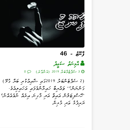
ފާނޫޒު - 46
އާމިނަތު ސަޢީދު
3 ސެޕްޓެމްބަރު 2019 (އަންގާރަ)
0
(2 ސެޕްޓެންބަރު 2019ގައި ޝާއިއުކުރި ބަޔާ ގުޅ
ގަންނަން؟" ޠައްޔިބާ ހައިރާންވެފައި އަހައިލިއެވެ.
"ހޮސްޕިޓަލުން އައިތާ އަދި މާގިނަ އިރެއް ނުވެއެއްނު؟
ދަރިފުޅު އަދި މުޅިން