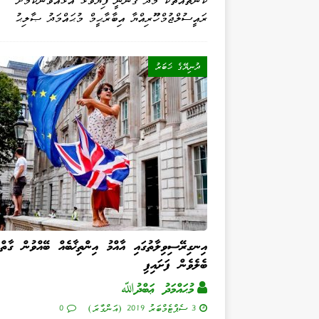
ކަންތައްތަކާ މެދު ޤާނޫނީ ފިޔަވަޅު އަޅުއްވާނެކަމަށް
ރައީސުލްޖުމްހޫރިއްޔާ އިބާރާޙީމް މުޙައްމަދު ޞާލިޙު
ދުނިޔޭގެ ޚަބަރު
އިނގިރޭސިވިލާތުގައި އާއްމު އިންތިޚާބެއް ބޭއްވުން ގާތްކ
ބެލެވެން ފަށައިފި
މުޙައްމަދު ޢަބްދުﷲ
3 ސެޕްޓެމްބަރު 2019 (އަންގާރަ)
0