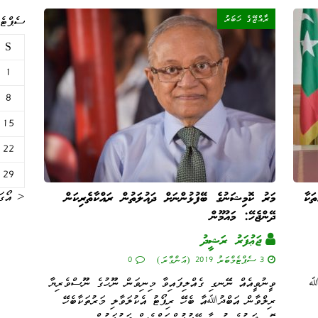
ރާއްޖޭގެ ޚަބަރު
ސެޕްޓެމް
S
1
8
15
22
29
« އޯގަ
ަކާ
މަރު ކޮމިޝަނުގެ ބޭފުޅުންނަށް ދައުލަތުން ރައްކާތެރިކަން
ދޭންޖެހޭ: މައުމޫން
ޖަޢުފަރު ރަޝީދު
3 ސެޕްޓެމްބަރު 2019 (އަންގާރަ)
0
ުﷲ
ވީނުވީއެއް ނޭނގި ގެއްލިފައިވާ މިނިވަން ނޫހުގެ ނޫސްވެރިޔާ
ރިލްވާން އަބްދުﷲއާ ބެހޭ ރިޕޯޓު އެކުލަވާލި މަރުތަކާބެހޭ