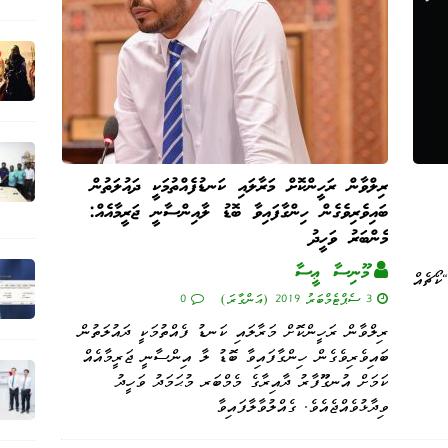
ރިލްވާން ރަހީންކޮށް މަރާލައި ކަނޑުފެއްތުމަކީ ދައުލަތުން
ބައިވެރިވެގެން ހިންގާފައިވާ ބޮޑު ލާއިންސާނީ ޖަރީމާއެއް:
މެންބަރު ވަހީދު
މޫނިސާ ޢީސާ
ޭ) "ކޯޗެއް
3 ސެޕްޓެމްބަރު 2019 (އަންގާރަ)
0
ރިލްވާން ރަހީންކޮށް މަރާލައި ކަނޑު ފެއްތުމަކީ ދައުލަތުން
ބައިވެރިވެގެން ހިންގާފައިވާ ބޮޑު ލާ އިންސާނީ ޖަރީމާއެއް
ކަމަށް އުނގޫފާރު ދާއިރާގެ މެމްބަރ މުޙަމަދު ވަހީދު
ވިދާޅުވެއްޖެއެވެ. ގެއްލުވާލާފައިވާ