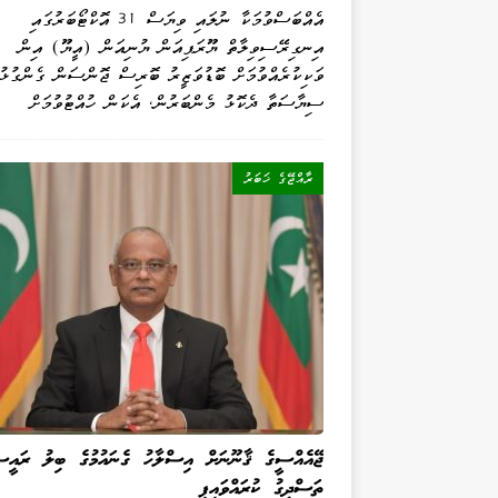
އެއްބަސްވުމަކާ ނުލައި ވިޔަސް 31 އޮކްޓޯބަރުގައި
އިނގިރޭސިވިލާތް ޔޫރަޕިއަން ޔުނިއަން (އީޔޫ) އިން
ވަކިކުރެއްވުމަށް ބޮޑުވަޒީރު ބޮރިސް ޖޮންސަން ގެންގުޅުއ
ސިޔާސަތާ ދެކޮޅު މެންބަރުން، އެކަން ހުއްޓުވުމަށް
ރާއްޖޭގެ ޚަބަރު
ޖޭއެއްސީގެ ޤާނޫނަށް އިސްލާހު ގެނައުމުގެ ބިލު ރައީސ
ތަސްދީގު ކުރައްވައިފި