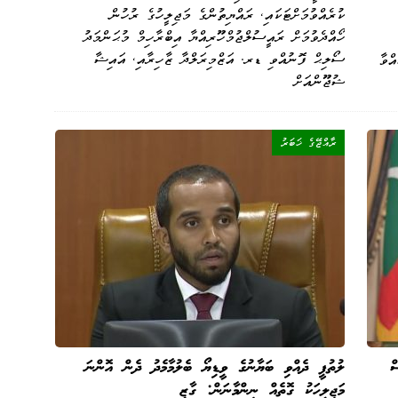
ކުރެއްވުމަށްޓަކައި، ރައްޔިތުންގެ މަޖިލީހުގެ ރުހުން
ހޯއްދެވުމަށް ރައީސުލްޖުމްހޫރިއްޔާ އިބްރާހިމް މުޙަންމަދު
ސޯލިޙް ފޮނުއްވި ޑރ. އަޒްމިރަލްދާ ޒާހިރާއި، އައިޝާ
ްވާ
ޝުޖޫންއަށް
ރާއްޖޭގެ ޚަބަރު
ް
ލުތުފީ ދެއްވި ބަޔާނުގެ ވީޑިޔޯ ބެލުމާމެދު ދެން އޮންނަ
މަޖިލީހަކު ގޮތެއް ނިންމާނަން: ގާޒީ