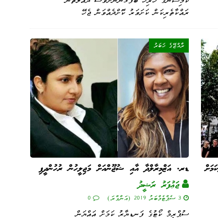
ކޮމިޝަނުގެ ހުރިހާ ބޭފުޅުންނަށްވެސް ދައުލަތުން
ރައްކާތެރިކަން ކަށަވަރު ކޮށްދެއްވަން ޖެހޭ
ރާއްޖޭގެ ޚަބަރު
ަމަށް
ޑރ. އަޒްމިރާލްދާ އާއި ޝުޖޫންއަށް މަޖިލީހުން ރުހުންދީފި
ޖަޢުފަރު ރަޝީދު
3 ސެޕްޓެމްބަރު 2019 (އަންގާރަ)
0
ސުޕްރީމް ކޯޓުގެ ފަނޑިޔާރު ކަމަށް އައްޔަން