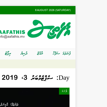
8 AUGUST 2026 (SATURDAY)
ފުރަތަމަ ޞަފްޙާ
ރާއްޖެ
ދުނިޔެ
ރިޕޯޓު
Day:
ސެޕްޓެމްބަރު 3, 2019
ވާހަކަ