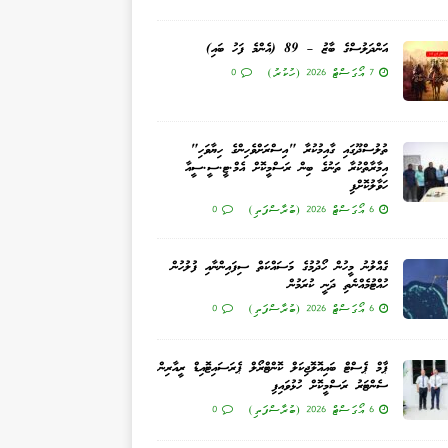
އަންދަލުސްގެ ބާޒު – 89 (އެންމެ ފަހު ބައި)
7 އޯގަސްޓް 2026 (ހުކުރު)
0
ތުލުސްދޫގައި ގާއިމުކުރާ "އިސްރަށްވެހިންގެ ހިޔާވަހި"
އިމާރާތްކުރާ ތަނުގެ ބިން ރަސްމީކޮށް އެމް.ޓީ.ސީ.ސީއާ
ހަވާލުކޮށްފި
6 އޯގަސްޓް 2026 (ބުރާސްފަތި)
0
ގެއްލުނު މީހުން ހޯދުމުގެ މަސައްކަތް ސިފައިންނާއި ފުލުހުން
ހުއްޓުމެއްނެތި ދަނީ ކުރަމުން
6 އޯގަސްޓް 2026 (ބުރާސްފަތި)
0
ޕާމް ޕެސްޓް ބައިއޮލޮޖިކަލް ކޮންޓްރޯލް ޕެރަސައިޓޮއިޑް ރީއާރިން
ސެންޓަރު ރަސްމީކޮށް ހުޅުވައިފި
6 އޯގަސްޓް 2026 (ބުރާސްފަތި)
0