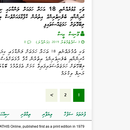
ވަކި ޢުމުރެއްނެތި 18 އަހަރާ ހަމައަށް ލަންކާގައި ކ
ކުދިންނާއި ބެލެނިވެރިންގެ އިތުރުން ކާފާމާމައަށްވެސް ވ
ލިބޭގޮތަށް ހަމަޖައްސަވައިފި
މޫނިސާ ޢީސާ
3 ސެޕްޓެމްބަރު 2019 (އަންގާރަ)
0
ވަކި ޢުމުރެއްނެތި 18 އަހަރާ ހަމައަށް ލަންކާގައި ކިޔަ
ކުދިންނާއި ބެލެނިވެރިންގެ އިތުރުން ކާފާ މާމައަށްވެސް
ލިބޭގޮތަށް ހަމަޖައްސަވައިފައިވާ ކަމަށް އެޤައުމުގެ ބޮޑުވ
ރަނިލް ވިކްރަމް
»
2
1
ފުރަތަމަ ސަފުހާ
ވިޔަފާރި
ތިމާވެށި
ޞިއްޙަތ
THIS Online, published first as a print edition in 1979