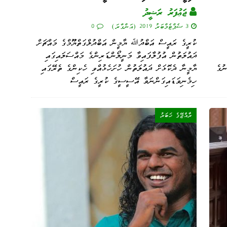
ޖަޢުފަރު ރަޝީދު
3 ސެޕްޓެމްބަރު 2019 (އަންގާރަ)
0
ކުރީގެ ރައީސް އަބްދުﷲ ޔާމީން އަބްދުލްގަތްޔޫމްގެ މައްޗަށް
ދައުލަތުން އުފުލާފައިވާ މަނީލޯންޑަރިންގެ މައްސަލައިގައި
ުގެ
ޔާމީނާ ދެކޮޅަށް ދައުލަތުން ހުށަހެޅުއްވި ހެކިންގެ ތެރޭގައި
ހިމެނިވަޑައިގަންނަވާ އޭސީސީގެ ކުރީގެ ރައީސް
ރާއްޖޭގެ ޚަބަރު