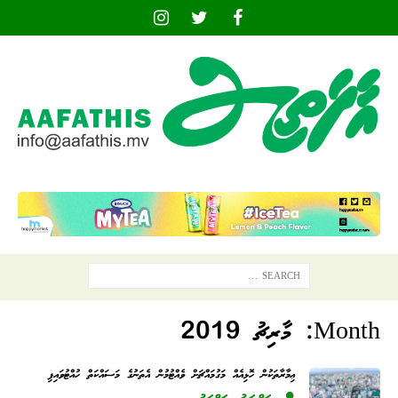
Month:
މާރިޗު 2019
ޢިމާރާތަކުން ހޮޅިއެއް މަގުމައްޗަށް ވެއްޓުމުން އެތަނުގެ މަސައްކަތް ހުއްޓުވައިފި