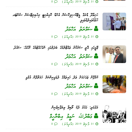
31 މާރިޗު 2019 (އާދީއްތަ)
0
ހަނިމާދޫ ޑްރަގް ޑީޓޮކްސިފިކޭޝަން އެންޑް ކޮމިޔުނިޓީ ރިހެބިލިޓޭޝަން ސެންޓަރ
ހުޅުއްވައިދެއްވައިފި
ޟަމްރަތު އަޙްމަދު
31 މާރިޗު 2019 (އާދީއްތަ)
0
ޖޭޕީގައި އޮތީ ސަރުކާރު ވައްޓާލުމުގެ ބަދަލުގައި ނެގެހެއްޓުމުގެ ރޫޙެއް: ސައުދު
ޟަމްރަތު އަޙްމަދު
31 މާރިޗު 2019 (އާދީއްތަ)
0
ކެމްޕޭން ޖަގަހައަށް ވަދެ ހައިތަމްގެ ދެމަފިރިންނަށް ހަމަލާދޭން އުޅެފި
ޟަމްރަތު އަޙްމަދު
31 މާރިޗު 2019 (އާދީއްތަ)
0
މަޅުމަތި: ގައުމު ދެކެ ލޯބިވާ ވިޔަފާރިވެރިން
ޢަބްދުﷲ ނަޢީމު އިބްރާހީމް
31 މާރިޗު 2019 (އާދީއްތަ)
0