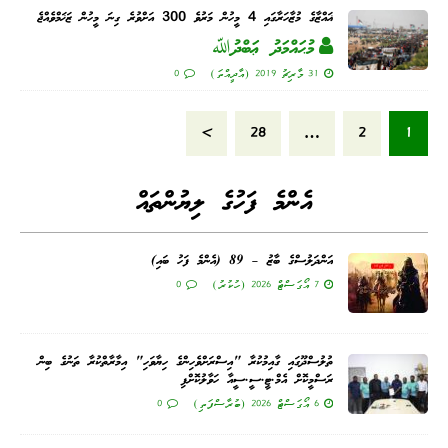
ޣައްޒާގެ މުޒާހަރާގައި 4 މީހުން މަރުވެ 300 އަށްވުރެ ގިނަ މީހުން ޒަޚަމްވެއްޖެ
މުޙައްމަދު ޢަބްދުﷲ
31 މާރިޗު 2019 (އާދީއްތަ)
0
»
28
…
2
1
އެންމެ ފަހުގެ ލިޔުންތައް
އަންދަލުސްގެ ބާޒު – 89 (އެންމެ ފަހު ބައި)
7 އޯގަސްޓް 2026 (ހުކުރު)
0
ތުލުސްދޫގައި ގާއިމުކުރާ "އިސްރަށްވެހިންގެ ހިޔާވަހި" އިމާރާތްކުރާ ތަނުގެ ބިން
ރަސްމީކޮށް އެމް.ޓީ.ސީ.ސީއާ ހަވާލުކޮށްފި
6 އޯގަސްޓް 2026 (ބުރާސްފަތި)
0