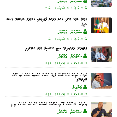
ޟަމްރަތު އަޙްމަދު
31 މާރިޗު 2019 (އާދީއްތަ)
0
އެޖެންޑާ ނަވާރަ އޮއްވައި އެހެން ގޮތަކަށް ވޯޓުދިނުމަކީ ހެޔޮވާވަރު ކަމެއްނޫން: ޙަސަން
ލަތީފް
ޟަމްރަތު އަޙްމަދު
31 މާރިޗު 2019 (އާދީއްތަ)
1
ފުލެޓުތަކުގެ ތަޅުދަނޑިތައް ސިޓީ ކައުންސިލާ ޙަވާލު ކުރައްވައިފި
ޟަމްރަތު އަޙްމަދު
31 މާރިޗު 2019 (އާދީއްތަ)
0
ރައީސް ޔާމީންގެ އެކައުންޓުތައް ފްރީޒް ކުރުމަށް ނެރެފައިވާ އަމުރު ހައި ކޯޓުން
ބާތިލުކޮށްފި
މަނާހިލް
31 މާރިޗު 2019 (އާދީއްތަ)
0
އިންތިޚާބު ލަސްކުރަން ޤާނޫނީ ޙުއްޖަތެއް ދެއްކުމުގެ ފުރުސަތު ނުދޭނަން: އީސީ
ޟަމްރަތު އަޙްމަދު