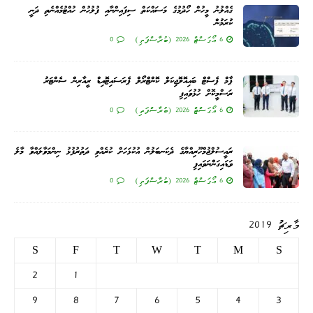
ގެއްލުނު މީހުން ހޯދުމުގެ މަސައްކަތް ސިފައިންނާއި ފުލުހުން ހުއްޓުމެއްނެތި ދަނީ
ކުރަމުން
6 އޯގަސްޓް 2026 (ބުރާސްފަތި)
0
ޕާމް ޕެސްޓް ބައިއޮލޮޖިކަލް ކޮންޓްރޯލް ޕެރަސައިޓޮއިޑް ރީއާރިން ސެންޓަރު
ރަސްމީކޮށް ހުޅުވައިފި
6 އޯގަސްޓް 2026 (ބުރާސްފަތި)
0
ރައީސުލްޖުމްހޫރިއްޔާގެ ދެކަނބަލުން އުކުޅަހަށް ކުރެއްވި ދަތުރުފުޅު ނިންމަވާލައްވާ މާލެ
ވަޑައިގަންނަވައިފި
6 އޯގަސްޓް 2026 (ބުރާސްފަތި)
0
މާރިޗު 2019
S
F
T
W
T
M
S
2
1
9
8
7
6
5
4
3