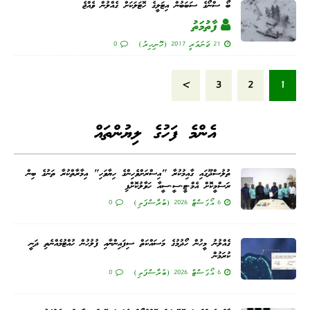
ބޯ ސްނޯގެ ސަބަބުން އިޓަލީގެ ހޮޓަލަކަށް ގެއްލުން ވެއްޖެ
ފާތުމަތު
21 ޖަނަވަރީ 2017 (ހޮނިހިރު)
0
»
3
2
1
އެންމެ ފަހުގެ ލިޔުންތައް
ތުލުސްދޫގައި ގާއިމުކުރާ "އިސްރަށްވެހިންގެ ހިޔާވަހި" އިމާރާތްކުރާ ތަނުގެ ބިން
ރަސްމީކޮށް އެމް.ޓީ.ސީ.ސީއާ ހަވާލުކޮށްފި
6 އޯގަސްޓް 2026 (ބުރާސްފަތި)
0
ގެއްލުނު މީހުން ހޯދުމުގެ މަސައްކަތް ސިފައިންނާއި ފުލުހުން ހުއްޓުމެއްނެތި ދަނީ
ކުރަމުން
6 އޯގަސްޓް 2026 (ބުރާސްފަތި)
0