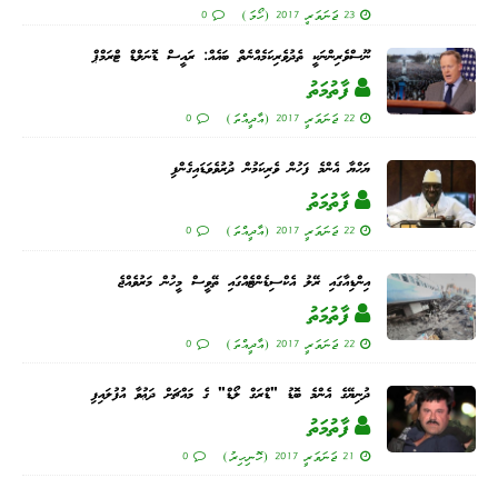
23 ޖަނަވަރީ 2017 (ހޯމަ)
0
ނޫސްވެރިންނަކީ ތެދުވެރިކަމެއްނެތް ބައެއް: ރައީސް ޑޮނަލްޑް ޓްރަމްޕް
ފާތުމަތު
22 ޖަނަވަރީ 2017 (އާދީއްތަ)
0
ޔަޙްޔާ އެންމެ ފަހުން ވެރިކަމުން ދުރުވެވަޑައިގެންފި
ފާތުމަތު
22 ޖަނަވަރީ 2017 (އާދީއްތަ)
0
އިންޑިއާގައި ރޭލު އެކްސިޑެންޓެއްގައި ތޭވީސް މީހުން މަރުވެއްޖެ
ފާތުމަތު
22 ޖަނަވަރީ 2017 (އާދީއްތަ)
0
ދުނިޔޭގެ އެންމެ ބޮޑު "ޑްރަގް ލޯޑް" ގެ މައްޗަށް ދަޢުވާ އުފުލައިފި
ފާތުމަތު
21 ޖަނަވަރީ 2017 (ހޮނިހިރު)
0