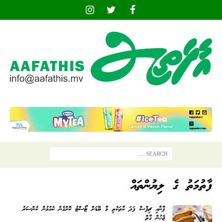
ފާތުމަތު
ގެ ލިޔުންތައް
ޕާނާއި ޗިޕްސް ފަދަ ކާތަކެތި މާ ބޮޑަށް ޓޯސްޓު ކޮށްގެން ކެއުމުން ކެންސަރު
ޖެހުން ގާތް