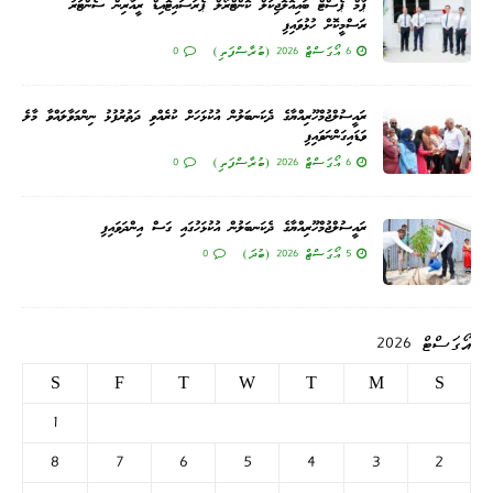
ޕާމް ޕެސްޓް ބައިއޮލޮޖިކަލް ކޮންޓްރޯލް ޕެރަސައިޓޮއިޑް ރީއާރިން ސެންޓަރު
ރަސްމީކޮށް ހުޅުވައިފި
6 އޯގަސްޓް 2026 (ބުރާސްފަތި)
0
ރައީސުލްޖުމްހޫރިއްޔާގެ ދެކަނބަލުން އުކުޅަހަށް ކުރެއްވި ދަތުރުފުޅު ނިންމަވާލައްވާ މާލެ
ވަޑައިގަންނަވައިފި
6 އޯގަސްޓް 2026 (ބުރާސްފަތި)
0
ރައީސުލްޖުމްހޫރިއްޔާގެ ދެކަނބަލުން އުކުޅަހުގައި ގަސް އިންދަވައިފި
5 އޯގަސްޓް 2026 (ބުދަ)
0
އޯގަސްޓް 2026
S
F
T
W
T
M
S
1
8
7
6
5
4
3
2