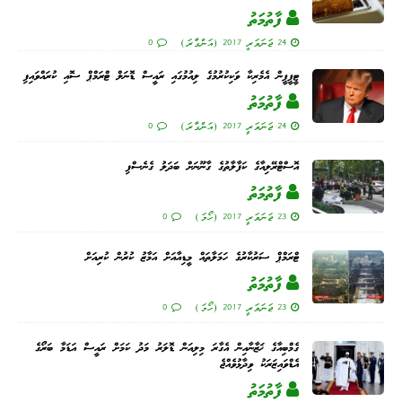
ފާތުމަތު
24 ޖަނަވަރީ 2017 (އަންގާރަ)
0
ޓީޕީޕީން އެމެރިކާ ވަކިކުރުމުގެ ލިއުމުގައި ރައީސް ޑޮނަލް ޓްރަމްޕް ސޮއި ކުރައްވައިފި
ފާތުމަތު
24 ޖަނަވަރީ 2017 (އަންގާރަ)
0
އޮސްޓްރޭލިއާގެ ކަފާލާތުގެ ގާނޫނަށް ބަދަލު ގެނެސްފި
ފާތުމަތު
23 ޖަނަވަރީ 2017 (ހޯމަ)
0
ޓްރަމްޕް ސަރުކާރުގެ ހަމަލާތައް މީޑިއާއަށް އަމާޒު ކުރުން ކުރިއަށް
ފާތުމަތު
23 ޖަނަވަރީ 2017 (ހޯމަ)
0
ގެމްބިއާގެ ޚަޒާނާއިން އެގާރަ މިލިއަން ޑޮލަރު މަދު ކަމަށް ރައީސް އަޑަމާ ބަރޯގެ
އެޑްވައިޒަރަކު ވިދާޅުވެއްޖެ
ފާތުމަތު