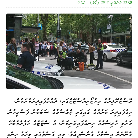
23 ޖަނަވަރީ 2017 (ހޯމަ)
0
އޮސްޓްރޭލިޔާގެ ވިކްޓޯރިޔާސްޓޭޓްގައި، ދުއްވާފައިދިޔަކާރަކުން،
ހިގާފައިދިޔަ ބަޔެއްގެ ގައިގައި ޖެއްސުމުގެ ސަބަބުން ފަސްމީހުން
މަރުވި ހާދިސާއެއް ހިނގާފައިވަނިކޮން، އެ ސްޓޭޓްގެ ކަފާލާތާބެހޭ
ގާނޫނަށް އިސްލާހު ގެނެސްފިއެވެ. މިއީ ގަސްތުގައި މީހަކު ހިންގި