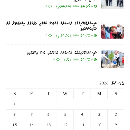
6 އޯގަސްޓް 2026 (ބުރާސްފަތި)
0
ރައީސުލްޖުމްހޫރިއްޔާގެ ދެކަނބަލުން އުކުޅަހަށް ކުރެއްވި ދަތުރުފުޅު ނިންމަވާލައްވާ މާލެ
ވަޑައިގަންނަވައިފި
6 އޯގަސްޓް 2026 (ބުރާސްފަތި)
0
ރައީސުލްޖުމްހޫރިއްޔާގެ ދެކަނބަލުން އުކުޅަހުގައި ގަސް އިންދަވައިފި
5 އޯގަސްޓް 2026 (ބުދަ)
0
އޯގަސްޓް 2026
S
F
T
W
T
M
S
1
8
7
6
5
4
3
2
15
14
13
12
11
10
9