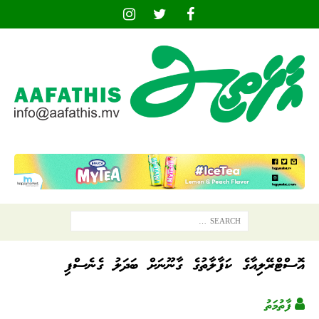
އޮސްޓްރޭލިއާގެ ކަފާލާތުގެ ގާނޫނަށް ބަދަލު ގެނެސްފި
ފާތުމަތު