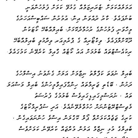
އަމަލެއްކަމަށާ ،ޓެރަރިޒަމްއާ ގުޅުވޭ ކަމަށް ފުލުހުންވަނީ
ބުނެފައެވެ. ކާރު ދުއްވަން އިން، އުމުރުން ސައްބީސްއަހަރުގެ
މީހާވަނީ ފުލުހުންގެ ރުހުމާދެކޮޅަށް، ބެއިލްއާބެހޭ ކޯޓަކުން
ދޫކޮށްލާފައެވެ. ވިކްޓޯރިއާ ގެ ޕްރެމިއަރ ވިދާޅުވީ ބެއިލްއާބެހޭ
ރިކުއެސްޓްތައް ބެލުމަށް އައު ކޯޓެއް ގާއިމް ކުރެވޭނެ ކަމުގައެވެ.
ބެއިލް ނުވަތަ ކަފާލާތު ނިޒާމަށް އަލަށް ގެނެވުނު އިސްލާހުގެ
ދަށުން ، ބޮޑެތި ޖަރީމާތައް ހިންގާފައިވާމީހުންގެ ބެއިލް މަސްއަލަ
ތައް ، ނުރަސްމީގައިޑީގައިވެސް ބެލުމުގެ ފުރުސަތު
މެޖިސްޓްރޭޓުންނަށް ހުޅުވާލެވޭނެއެވެ. އަދި ސުޕްރީމްކޯޓުގެ
ކުރީގެ ޖަޖެއްކަމަށްވާ ޕޯލް ކޮގްލަން އިސްވެ ހުންނަވައިގެން ،
ބެއިލްގެ މުޅި ނިޒާމް އަލުން މުރާޖައާ ކުރެވޭނެ ކަމަށްވެސް