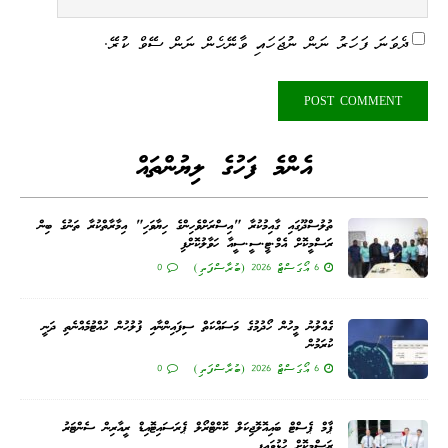
ދެވަނަ ފަހަރު ނަން ނުޖަހައި ވާނޭހެން ނަން ސޭވް ކުރޭ.
އެންމެ ފަހުގެ ލިޔުންތައް
ތުލުސްދޫގައި ގާއިމުކުރާ "އިސްރަށްވެހިންގެ ހިޔާވަހި" އިމާރާތްކުރާ ތަނުގެ ބިން
ރަސްމީކޮށް އެމް.ޓީ.ސީ.ސީއާ ހަވާލުކޮށްފި
6 އޯގަސްޓް 2026 (ބުރާސްފަތި)
0
ގެއްލުނު މީހުން ހޯދުމުގެ މަސައްކަތް ސިފައިންނާއި ފުލުހުން ހުއްޓުމެއްނެތި ދަނީ
ކުރަމުން
6 އޯގަސްޓް 2026 (ބުރާސްފަތި)
0
ޕާމް ޕެސްޓް ބައިއޮލޮޖިކަލް ކޮންޓްރޯލް ޕެރަސައިޓޮއިޑް ރީއާރިން ސެންޓަރު
ރަސްމީކޮށް ހުޅުވައިފި