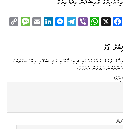
ވިކްޓޯރިޔާގެ އޮފިޝަލުން ވިދާޅުވިއެވެ.
C
M
E
Li
M
Te
Vi
W
X
Fa
op
es
m
nk
es
le
be
ha
ce
y
sa
ail
ed
se
gr
r
ts
bo
Li
ge
I
ng
a
A
ok
ޚިޔާލު ފޯމު
nk
n
er
m
pp
ޚިޔާލު ފައުޅު ކުރެއްވުމުގައި ދީނީ، ޤާނޫނީ އަދި ސުލޫކީ މިންގަނޑުތަކަށް
ސަމާލުކަން ދެއްވުން އެދެމެވެ.
ޚިޔާލު:
ނަން: