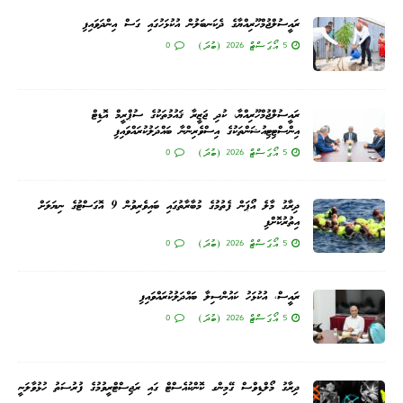
ރައީސުލްޖުމްހޫރިއްޔާގެ ދެކަނބަލުން އުކުޅަހުގައި ގަސް އިންދަވައިފި
5 އޯގަސްޓް 2026 (ބުދަ)
0
ރައީސުލްޖުމްހޫރިއްޔާ، ކުދި ޖަޒީރާ ޤައުމުތަކުގެ ސުޕްރީމް އޮޑިޓް
އިންސްޓިޓިއުޝަންތަކުގެ އިސްވެރިންނާ ބައްދަލުކުރައްވައިފި
5 އޯގަސްޓް 2026 (ބުދަ)
0
ދިރާގު މާލެ އޯޕަން ފެތުމުގެ މުބާރާތުގައި ބައިވެރިވުން 9 އޮގަސްޓުގެ ނިޔަލަށް
އިތުރުކޮށްފި
5 އޯގަސްޓް 2026 (ބުދަ)
0
ރައީސް، އުކުޅަހު ކައުންސިލާ ބައްދަލުކުރައްވައިފި
5 އޯގަސްޓް 2026 (ބުދަ)
0
ދިރާގު މޯލްޑިވްސް ގޭމިންގ ކޮންކުއެސްޓް ގައި ރަޖިސްޓްރީވުމުގެ ފުރުސަތު ހުޅުވާލަނީ