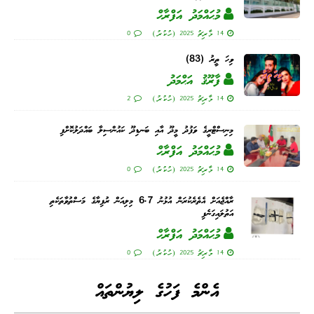
މުޙައްމަދު އަފްރާޙް
14 މާރިޗު 2025 (ހުކުރު)
0
ވިހަ ތީރު (83)
ފާރޫޤު އަޙްމަދު
14 މާރިޗު 2025 (ހުކުރު)
2
މިނިސްޓްރީގެ ވަފުދު މީދޫ އާއި ބަނޑިދޫ ކައުންސިލާ ބައްދަލުކޮށްފި
މުޙައްމަދު އަފްރާޙް
14 މާރިޗު 2025 (ހުކުރު)
0
ރާއްޖެއަށް އެތެރެކުރަން އުޅުނު 6.7 މިލިއަން ރުފިޔާގެ މަސްތުވާތަކެތި
އަތުލައިގަނެފި
މުޙައްމަދު އަފްރާޙް
14 މާރިޗު 2025 (ހުކުރު)
0
އެންމެ ފަހުގެ ލިޔުންތައް