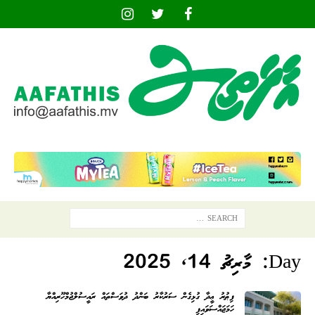
Day:
މާރިޗު 14, 2025
ފިޠުރު ޢީދާ ގުޅިގެން ސަރުކާރު ބަންދު ދުވަސްތައް ރައީސުލްޖުމްހޫރިއްޔާ
ހަމަޖައްސަވައިފި