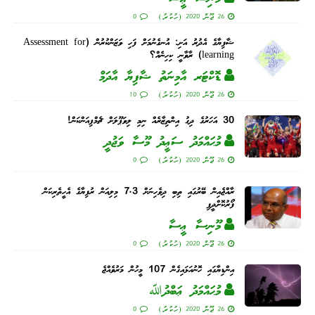
26 ޖޫން 2020 (ހުކުރު)
0
ޝާފިޔާގެ އެދުރު އަށި: އުނގެނުމަށް ފަހި ވަޒަންކުރުން (Assessment for
learning) ރާވާނީ ކިހިނެއް؟
ޑޮކްޓަރ އާމިނަތު ޝާފިޔާ އާދަމް
26 ޖޫން 2020 (ހުކުރު)
10
30 އަހަރުގެ ދިގު އިންތިޒާރެއް ނިމި ލިވަޕޫލަށް ޗެމްޕިއަންކަން!
މުޙައްމަދު ސަޢީދު މޫސާ ވަޖުދީ
26 ޖޫން 2020 (ހުކުރު)
0
ރާއްޖެއިން ބޭރުގައި ތިބި ދިވެހިނަށް 7.3 މިލިއަން ރުފިޔާގެ އެހީތެރިކަން
ފޯރުކޮށްދީފި
މޫނިސާ ޢީސާ
26 ޖޫން 2020 (ހުކުރު)
0
އިންޑިޔާގައި ހޮނުއަޅައިގެން 107 މީހުން މަރުވެއްޖެ
މުޙައްމަދު ޢަބްދުﷲ
26 ޖޫން 2020 (ހުކުރު)
0