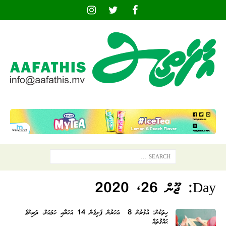
Day:
ޖޫން 26, 2020
ހިތަކުން: އުމުރުން 8 އަހަރުން ފެށިގެން 14 އަހަރާއި ހަމައަށް، ދަރިންގެ
ޙައްޤުތައް