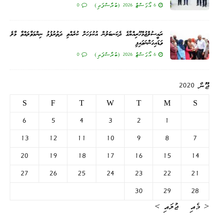
6 އޯގަސްޓް 2026 (ބުރާސްފަތި)
0
ރައީސުލްޖުމްހޫރިއްޔާގެ ދެކަނބަލުން އުކުޅަހަށް ކުރެއްވި ދަތުރުފުޅު ނިންމަވާލައްވާ މާލެ
ވަޑައިގަންނަވައިފި
6 އޯގަސްޓް 2026 (ބުރާސްފަތި)
0
ޖޫން 2020
S
F
T
W
T
M
S
6
5
4
3
2
1
13
12
11
10
9
8
7
20
19
18
17
16
15
14
27
26
25
24
23
22
21
30
29
28
« މެއި
ޖުލައި »