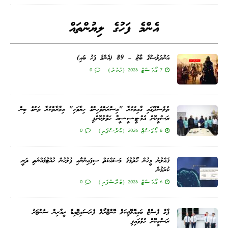
އެންމެ ފަހުގެ ލިޔުންތައް
އަންދަލުސްގެ ބާޒު – 89 (އެންމެ ފަހު ބައި)
7 އޯގަސްޓް 2026 (ހުކުރު)
0
ތުލުސްދޫގައި ގާއިމުކުރާ "އިސްރަށްވެހިންގެ ހިޔާވަހި" އިމާރާތްކުރާ ތަނުގެ ބިން
ރަސްމީކޮށް އެމް.ޓީ.ސީ.ސީއާ ހަވާލުކޮށްފި
6 އޯގަސްޓް 2026 (ބުރާސްފަތި)
0
ގެއްލުނު މީހުން ހޯދުމުގެ މަސައްކަތް ސިފައިންނާއި ފުލުހުން ހުއްޓުމެއްނެތި ދަނީ
ކުރަމުން
6 އޯގަސްޓް 2026 (ބުރާސްފަތި)
0
ޕާމް ޕެސްޓް ބައިއޮލޮޖިކަލް ކޮންޓްރޯލް ޕެރަސައިޓޮއިޑް ރީއާރިން ސެންޓަރު
ރަސްމީކޮށް ހުޅުވައިފި