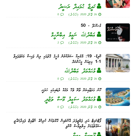
ޚަދީޖާ ޙުމައިދާ ރަޝީދު
26 ޖޫން 2020 (ހުކުރު)
0
މުޞްޙަފް - 50
ޢަބްދުﷲ ނަޢީމު އިބްރާހީމް
26 ޖޫން 2020 (ހުކުރު)
2
ކޮވިޑް- 19: އެެމެރިކާ ސަރުކާރުން އެހީގެ ގޮތުގައި ދިން ފައިސާ މަރުވެފައިވާ
1.1 މިލިއަން މީހުންނަށް
މުޙައްމަދު ޢަބްދުﷲ
26 ޖޫން 2020 (ހުކުރު)
0
ހޫނު ގަދަވާއިރަށް ވާރޭ ވެހޭ މަގެއް ދުބައިގައި ހަދަނީ
މުޙައްމަދު ސަޢީދު މޫސާ ވަޖުދީ
26 ޖޫން 2020 (ހުކުރު)
0
ފޯޓްނައިޓް އަދި ޕަބްޖީފަދަ އޮންލައިން ގޭމްތަކުން ކުދިންގެ ނާޖާއިޒް ފައިދާނަގާތީ
ސަމާލުވުމަށް އިލްތިމާސް ކޮށްފި
މޫނިސާ ޢީސާ