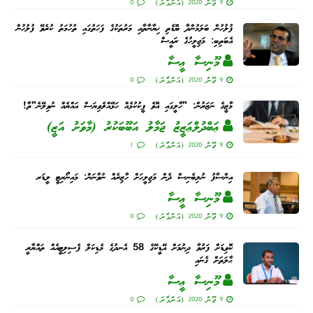
9 ޖޫން 2020 (އަންގާރަ)
0
ފުލުހުން ބަލަމުންދާ ބޮޑެތި ޚިޔާނާތާއި މަރުތަކުގެ ފަހަތުގައި ތުހުމަތު ކުރެވޭ ފުލުހުން
އެބަތިބި: މަޖިލީހުގެ ރައީސް
މޫނިސާ ޢީސާ
9 ޖޫން 2020 (އަންގާރަ)
0
މާޒީގެ ނަޒަރުން: "ހާލީގައި އޮވެ ފީކުކުޅެއް ހަޅޭއްލެވިޔަސް އައްޔެއް ނުވިލޭނެ"ތާ!
ޢަބްދުލްޢަޒީޒު ޖަމާލު އަބޫބަކުރު (މާވަށު އަޒީ)
9 ޖޫން 2020 (އަންގާރަ)
1
އިންސާފު ނުލިބެނިސް ދެން މަޖިލީހަށް ހާޒިރެއް ނުވާނަން: މައިނޯރިޓީ ލީޑަރ
މޫނިސާ ޢީސާ
9 ޖޫން 2020 (އަންގާރަ)
0
ކޮވިޑަށް ފަރުވާ ދިނުމަށް އޭޑީކޭގެ 58 އެނދުގެ މެޑިކަލް ފެސިލިޓީއެއް ތައްޔާރީ
ޙާލަތަށް ގެނައި
މޫނިސާ ޢީސާ
9 ޖޫން 2020 (އަންގާރަ)
0