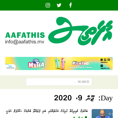
Day:
ޖޫން 9, 2020
ބަންދަށް ލުއިދިނުމާ ގުޅިގެން ރަށުތެރޭގައި ބަލި ފެތުރޭތޯ ބެލުމަށް ސާމްޕަލް ނަގަނީ