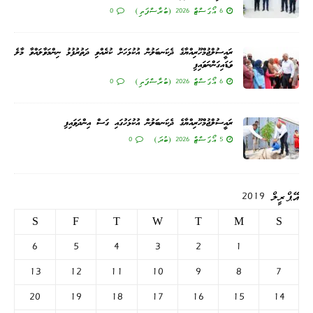
6 އޯގަސްޓް 2026 (ބުރާސްފަތި)
0
ރައީސުލްޖުމްހޫރިއްޔާގެ ދެކަނބަލުން އުކުޅަހަށް ކުރެއްވި ދަތުރުފުޅު ނިންމަވާލައްވާ މާލެ
ވަޑައިގަންނަވައިފި
6 އޯގަސްޓް 2026 (ބުރާސްފަތި)
0
ރައީސުލްޖުމްހޫރިއްޔާގެ ދެކަނބަލުން އުކުޅަހުގައި ގަސް އިންދަވައިފި
5 އޯގަސްޓް 2026 (ބުދަ)
0
އޭޕްރީލް 2019
S
F
T
W
T
M
S
6
5
4
3
2
1
13
12
11
10
9
8
7
20
19
18
17
16
15
14