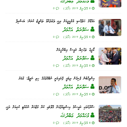
މުޙައްމަދު ޢަބްދުﷲ
8 އޭޕްރީލް 2019 (ހޯމަ)
0
އައްޑޫގެ ހަތްގޮނޑި އެމްޑީޕީއަށް ދިނީ ވަޢުދުނާމާ ތަންފީޒު ކުރަން: ޔަސްރިފް
ޟަމްރަތު އަޙްމަދު
8 އޭޕްރީލް 2019 (ހޯމަ)
0
މޯދީގެ ތަހުނިޔާ ރައީސް އިބްރާހީމަށް
ޟަމްރަތު އަޙްމަދު
8 އޭޕްރީލް 2019 (ހޯމަ)
0
އިންތިޚާބުން ފެނިގެން ދިޔައީ ޕްރައިމަރީ ނުބޭއްވުމުގެ ހިތި ނަތީޖާ: ޢުމަރު
ޟަމްރަތު އަޙްމަދު
8 އޭޕްރީލް 2019 (ހޯމަ)
2
ސޫދާނުގައި ރައީސުގެ އިސްތިއުފާއަށް ގޮވާލައި ކުރާ މުޒާހަރާ ނުހުއްޓި ކުރިއަށް ދަނީ
މުޙައްމަދު ޢަބްދުﷲ
8 އޭޕްރީލް 2019 (ހޯމަ)
0