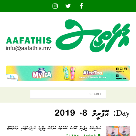
Day:
އޭޕްރީލް 8, 2019
ކަޝްމީރަށް ދީފައިވާ ޚާއްސަ ހައްގުތައް އުވާލަން ބީޖޭޕީގެ މެނިފެސްޓޯގައި ވައުދުވެއްޖެ