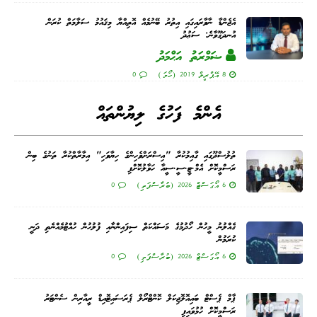
އެޖެންޑާ ނާވާރައިގައި އިތުރު ބޭނުމެއް އޮތިއްޔާ މިޤައުމު ސަލާމަތް ކުރަން
އުނދަގޫވާނެ: ސަޢުދު
ޟަމްރަތު އަޙްމަދު
8 އޭޕްރީލް 2019 (ހޯމަ)
0
އެންމެ ފަހުގެ ލިޔުންތައް
ތުލުސްދޫގައި ގާއިމުކުރާ "އިސްރަށްވެހިންގެ ހިޔާވަހި" އިމާރާތްކުރާ ތަނުގެ ބިން
ރަސްމީކޮށް އެމް.ޓީ.ސީ.ސީއާ ހަވާލުކޮށްފި
6 އޯގަސްޓް 2026 (ބުރާސްފަތި)
0
ގެއްލުނު މީހުން ހޯދުމުގެ މަސައްކަތް ސިފައިންނާއި ފުލުހުން ހުއްޓުމެއްނެތި ދަނީ
ކުރަމުން
6 އޯގަސްޓް 2026 (ބުރާސްފަތި)
0
ޕާމް ޕެސްޓް ބައިއޮލޮޖިކަލް ކޮންޓްރޯލް ޕެރަސައިޓޮއިޑް ރީއާރިން ސެންޓަރު
ރަސްމީކޮށް ހުޅުވައިފި