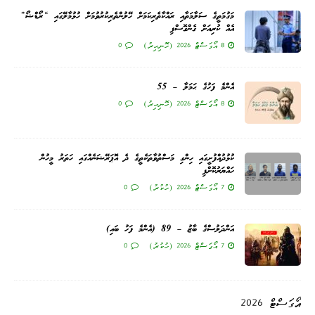
މަގުމަތީގެ ސަލާމަތާއި ރައްކާތެރިކަމަށް ހޭލުންތެރިކުރުވުމަށް ހުޅުމާލޭގައި “ރޯޑްޝޯ”
އެއް ކުރިއަށް ގެންގޮސްފި
8 އޯގަސްޓް 2026 (ހޮނިހިރު)
0
އެންމެ ފަހުގެ ޙަމަލާ – 55
8 އޯގަސްޓް 2026 (ހޮނިހިރު)
0
ކުޅުދުއްފުށީގައި ހިންގި މަސްތުވާތަކެތީގެ ދެ އޮޕަރޭޝަނެއްގައި ހަތަރު މީހުން
ހައްޔަރުކޮށްފި
7 އޯގަސްޓް 2026 (ހުކުރު)
0
އަންދަލުސްގެ ބާޒު – 89 (އެންމެ ފަހު ބައި)
7 އޯގަސްޓް 2026 (ހުކުރު)
0
އޯގަސްޓް 2026