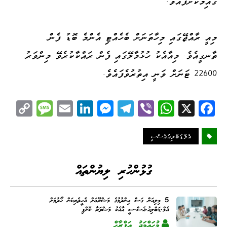
ގާއިމުކޮށްފައެވެ.
މިއީ ރާއްޖޭގައި މިހާތަނަށް ބެހެއްޓި އެންމެ ބޮޑު ފެން
ތާނގީއެވެ. މިއާއެކު ހުޅުމާލޭގައި ފެން ރައްކާކުރެވޭ މިންވަރު
22600 ޓަނަށް ވަނީ އިތުރުވެފައެވެ.
C
M
E
Li
M
Te
Vi
W
X
Fa
op
es
m
nk
es
le
be
ha
ce
y
sa
ail
ed
se
gr
r
ts
bo
އެމްޑަބްލިއުއެސްސީ
Li
ge
I
ng
a
A
ok
nk
n
er
m
pp
ގުޅުންހުރި ލިޔުންތައް
5 މިލިއަން ގަސް އިންދުމުގެ މަޝްރޫޢަށް އެހީތެރިކަން ހޯދުމަށް
އެމް.ޑަބްލިއު.އެސް.ސީ އާއެކު މަޝްވަރާ ކޮށްފި
މުޙައްމަދު އަފްރާޙް