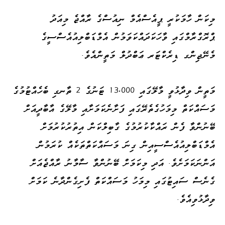
މިކަން ހާމަކުރީ ޕީއެސްއެމް ނިއުސްގެ ރާއްޖެ މިއަދު
ޕްރޮގްރާމްގައި ވާހަކަދައްކަވަމުން އެމްޑަބްލިއުއެސްސީގެ
މެނޭޖިންގ ޑިރެކްޓަރ ޢަބްދުލް މަތީންއެވެ.
މަތީން ވިދާޅުވީ މާލޭގައި 13،000 ޓަނުގެ 2 ތާނގި ބެހެއްޓުމުގެ
މަސައްކަތް މިމަހުގެތެރޭގައި ފަށާނެކަމަށާއި މާލޭގެ އާބާދީއަށް
ބޭނުންވާ ފެން ރައްކާކުރުމުގެ ގާބިލްކަން އިތުރުކުރުމަށް
އެމްޑަބްލިއުއެސްސީއިން ގިނަ މަސައްކަތްތަކެއް ކުރަމުން
އަންނަކަމަށެވެ. އަދި މިކަމަށް ބޭނުންވާ ސާމާނު ރާއްޖެއަށް
ގެނެސް ސައިޓުގައި މިމަހު މަސައްކަތް ފެށިގެންދާނެ ކަމަށް
ވިދާޅުވިއެވެ.