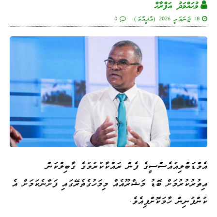
މުޙައްމަދު އަފްރާޙް
18 ޖަނަވަރީ 2026 (އާދީއްތަ)
0
އެމްޑަބްލިއުއެސްސީގެ ފެން ރައްކާކުރުމުގެ ގާބިލްކަން
އިތުރުކުރުމަށް ބޮޑު މަޝްރޫއެއް މިމަހުގެތެރޭގައި ފަށާނެކަމަށް އެ
ކުންފުނިން ހާމަކޮށްފިއެވެ.