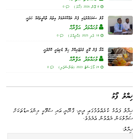
8 ޖޫން 2026 (ހޯމަ)
0
މާލެ ސަރަހައްދުގައި ފެން ރައްކާކުރުމަށް އިތުރު ތާންގީތަކެއް ހަދަނީ
މުޙައްމަދު އަފްރާޙް
18 މެއި 2025 (އާދީއްތަ)
0
އާރޯ ފެން މޫލީ މެދުވެރިކޮށް ހިލޭ ޑެލިވަރީ ކޮށްދެނީ
މުޙައްމަދު އަފްރާޙް
24 އޯގަސްޓް 2023 (ބުރާސްފަތި)
0
ޚިޔާލު ފޯމު
ޚިޔާލު ފައުޅު ކުރެއްވުމުގައި ދީނީ، ޤާނޫނީ އަދި ސުލޫކީ މިންގަނޑުތަކަށް
ސަމާލުކަން ދެއްވުން އެދެމެވެ.
ޚިޔާލު: