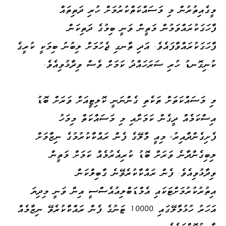
މީގެއިތުރުން މި މަސައްކަތްކުރުމަށް ހުރި ދަތިތައް
ފާހަގަކުރައްވަމުން މަތީން ވަނީ ބިމުގެ ދަތިކަން
ފާހަގަކުރައްވާފައެވެ. އަދި ތާނގި ޖެހުމަށް ލިބުނު ބިމަކީ ކުރީގެ
ކުނިގޮނޑު ހުރި ސަރަހައްދު ކަމަށް ވެސް ވިދާޅުވިއެވެ.
މި މަސައްކަތަށް ތަކެތި ގެންނަނީ ކޮލިޓީއަށް ވަރަށް ބޮޑު
އިސްކަމެއް ދީގެން ކަމަށާއި މި މަސައްކަތް މިމަހު
ފެށިގެންދާއިރު، މިއީ މާލޭގެ ފެން ރައްކާކުރުމުގެ ނިޒާމަށް
ލިބިގެންދާނެ ވަރަށް ބޮޑު ކުރިއެރުމެއް ކަމަށް މަތީން
ވިދާޅުވިއެވެ. ފެން ރައްކާކުރެވޭނެ ގާބިލްކަން
އިތުރުކުރުމަށްޓަކައި އެމްޑަބްލިއުއެސްސީ އިން ވަނީ މިދިޔަ
އަހަރު ހުޅުމާލޭގައި 10000 ޓަނުގެ ފެން ރައްކާކުރެވޭ ނިޒާމެއް