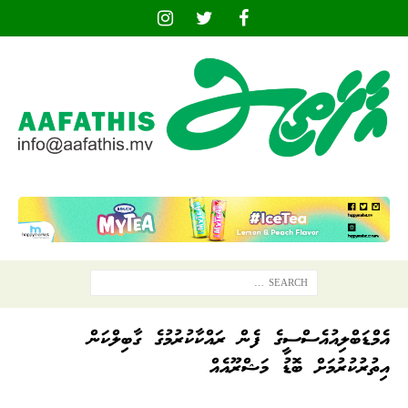
އެމްޑަބްލިއުއެސްސީގެ ފެން ރައްކާކުރުމުގެ ގާބިލްކަން
އިތުރުކުރުމަށް ބޮޑު މަޝްރޫއެއް