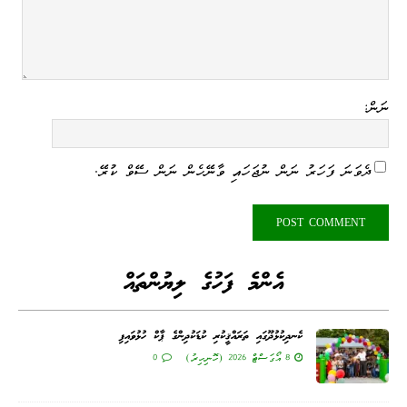
ނަން:
ދެވަނަ ފަހަރު ނަން ނުޖަހައި ވާނޭހެން ނަން ސޭވް ކުރޭ.
އެންމެ ފަހުގެ ލިޔުންތައް
ކެނދިކުޅުދޫގައި ތަރައްޤީކުރި ކުޑަކުދިންގެ ޕާކް ހުޅުވައިފި
8 އޯގަސްޓް 2026 (ހޮނިހިރު)
0