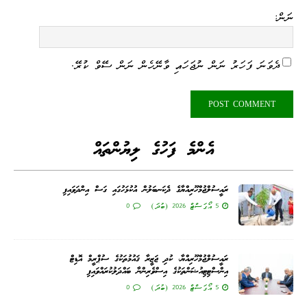
ނަން:
ދެވަނަ ފަހަރު ނަން ނުޖަހައި ވާނޭހެން ނަން ސޭވް ކުރޭ.
އެންމެ ފަހުގެ ލިޔުންތައް
ރައީސުލްޖުމްހޫރިއްޔާގެ ދެކަނބަލުން އުކުޅަހުގައި ގަސް އިންދަވައިފި
5 އޯގަސްޓް 2026 (ބުދަ)
0
ރައީސުލްޖުމްހޫރިއްޔާ، ކުދި ޖަޒީރާ ޤައުމުތަކުގެ ސުޕްރީމް އޮޑިޓް
އިންސްޓިޓިއުޝަންތަކުގެ އިސްވެރިންނާ ބައްދަލުކުރައްވައިފި
5 އޯގަސްޓް 2026 (ބުދަ)
0