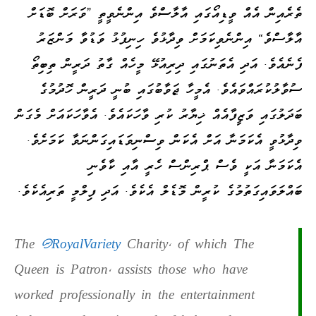
ތެރެއިން އެއް ވީޑިއޯގައި އާލާސްވެ އިންނެވީތީ 'ވަރަށް ބޮޑަށް
އާލާސްވެ" އިންނެވިކަމަށް ވިދާޅުވެ ހިނިފުޅު ވަޑުވާ މަންޒަރު
ފެނެއެވެ. އަދި އެތަނުގައި ދިރިއުޅޭ މީހެއް ގާތު ދަރީން ތިބިތޯ
ސުވާލުކުރައްވައެވެ. އެމީހާ ޖަވާބުގައި ބުނީ ދަރީން ހޮދުމުގެ
ބަދަލުގައި ވަޒީފާއެއް ޚިޔާރު ކުރި ވާހަކައެވެ. އެވާހަކައަށް މެގަން
ވިދާޅުވީ އެކަމަނާ އަށް އެކަން ވިސްނިވަޑައިގަންނަވާ ކަމަށެވެ.
އެކަމަނާ އަކީ ވެސް ޕްރިންސް ހެރީ އާއި ކާވެނި
ބައްލަވައިގަތުމުގެ ކުރީން މޮޑެލް އެކެވެ. އަދި ފިލްމީ ތަރިއެކެވެ.
The
@RoyalVariety
Charity, of which The
Queen is Patron, assists those who have
worked professionally in the entertainment