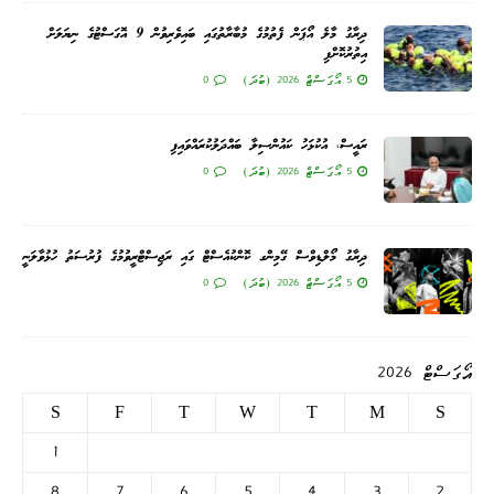
ދިރާގު މާލެ އޯޕަން ފެތުމުގެ މުބާރާތުގައި ބައިވެރިވުން 9 އޮގަސްޓުގެ ނިޔަލަށް
އިތުރުކޮށްފި
5 އޯގަސްޓް 2026 (ބުދަ)
0
ރައީސް، އުކުޅަހު ކައުންސިލާ ބައްދަލުކުރައްވައިފި
5 އޯގަސްޓް 2026 (ބުދަ)
0
ދިރާގު މޯލްޑިވްސް ގޭމިންގ ކޮންކުއެސްޓް ގައި ރަޖިސްޓްރީވުމުގެ ފުރުސަތު ހުޅުވާލަނީ
5 އޯގަސްޓް 2026 (ބުދަ)
0
އޯގަސްޓް 2026
S
F
T
W
T
M
S
1
8
7
6
5
4
3
2