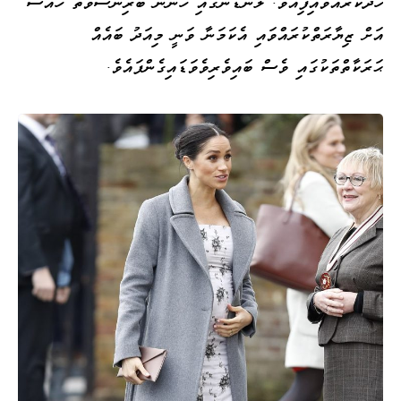
ހޭދަކުރައްވައިފިއެވެ. ލަންޑަންގައި ހުންނަ ބްރިންސްވޯތް ހައުސް
އަށް ޒިޔާރަތްކުރައްވައި އެކަމަނާ ވަނީ މިއަދު ބައެއް
ޙަރަކާތްތަކުގައި ވެސް ބައިވެރިވެވަޑައިގެންފައެވެ.