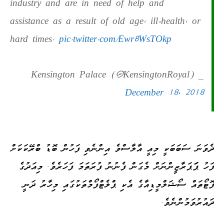
industry and are in need of help and
assistance as a result of old age, ill-health, or
hard times.
pic.twitter.com/Ewr8WsTOkp
— Kensington Palace (@KensingtonRoyal)
December 18, 2018
ދެވަނަ ސަބަބަކީ މިއީ އާލާސްވެ އިންނެވި ފަހުން ބޮޑު ބްރޭކަކަށް
ފަހު ޕަަޕަރާޒީންނަށް މެގަން ފެނުނު ފުރަތަމަ ފަހަރެވެ. މިއަދުގެ
ފޮޓޯތައް ސޯޝަލްމީޑިއާގެ އެކި ޕްލެޓްފޯމްތަކުގައި މިހާރު ދަނީ
ދައުރުވަމުންނެވެ.