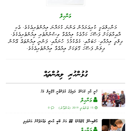
މަނާހިލް
މަނާހިލްއަކީ ކުރިއަރަމުން އަންނަ ކުޅަދާނަ ލިޔުންތެރިއެކެވެ. އެކި
ދާއިރާތަކަށް ފަސޭހަ ކަމާއެކު ލިޔުއްވާ ވިސްނުންތެރި ލިޔުންތެރިއެކެވެ.
ފިލްމީ ލިޔުމާއި، ޚަބަރާއި، ކެއްކުމުގެ ހުނަރާއި، ފަންނީ ލިޔުންތައް އޮޅުން
ފިލަން ފަސޭހަ ގޮތަކަށް ލިޔުއްވާ ލިޔުންތެރިއެކެވެ.
ގުޅުންހުރި ލިޔުންތައް
ހެރީ އާއި މެގަންގެ ދަރިފުޅު އުފަންވާނީ އޭޕްރީލް މަހު
މަނާހިލް
15 ޖަނަވަރީ 2019 (އަންގާރަ)
0
އާޗްބިޝޮޕް ޑޭޒްމޮންޑް ޓޫޓޫ އަށް ބޭބީ އާރޗީ ތައާރަފުކޮށް އަރުވައިފި
މަނާހިލް