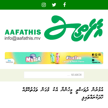
އުމުރުން ދުވަސްވީ މީހުންނާ އެކު މެގަން ވަގުތުކޮޅެއް
ހޭދަކުރައްވައިފި