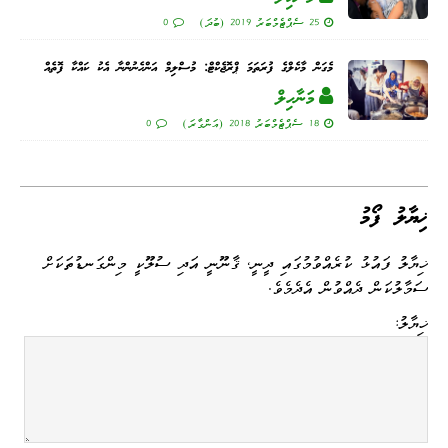
25 ސެޕްޓެމްބަރު 2019 (ބުދަ)
0
މެގަން މާކެލްގެ ފުރަތަމަ ޕްރޮޖެކްޓް: މުސްލިމް އަންހެނުންނާ އެކު ކައްކާ ފޮތެއް
މަނާހިލް
18 ސެޕްޓެމްބަރު 2018 (އަންގާރަ)
0
ޚިޔާލު ފޯމު
ޚިޔާލު ފައުޅު ކުރެއްވުމުގައި ދީނީ، ޤާނޫނީ އަދި ސުލޫކީ މިންގަނޑުތަކަށް
ސަމާލުކަން ދެއްވުން އެދެމެވެ.
ޚިޔާލު: