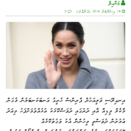
މަނާހިލް
18 ޑިސެމްބަރު 2018 (އަންގާރަ)
0
އިނގިރޭސި ވަލީއަޙުދް ޕްރިންސް ހެރީގެ އަނބަކަނބަލުން މެގަން
މާކެލް މީޑިއާ އާއި ދުރުގައި ދުވަސްކޮޅަކު އުޅުއްވުމަށްފަހު މިއަދު
ޢުމުރުން ދުވަސްވީ މީހުންނާ އެކު ވަގުތުކޮޅެއް