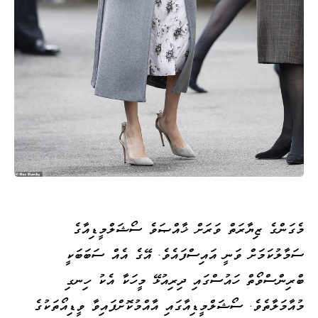
މެގަންގެ ޒިޔާރަތް ވަރަށް ޚާއްޞަވެ ސޯޝަލްމީޑިއާގެ
ސަމާލުކަމަށް ވަނީ އައިސްފައެވެ. އޭގެ އެއް ސަބަބަކީ
ބްރިންސްވޯތް ހައުސްގައި ދިރިއުޅޭ މީހަކާ އެކު ހިނގި
މުއާމަލާތެވެ. ސޯޝަލްމީޑިއާގައި އާއްމުކޮށްފައިވާ ވީޑިއޯތަކުގެ