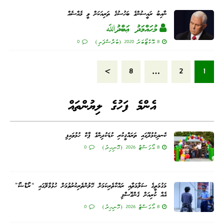
ނާއިބު ރައީސުންގެ ބަހުސުގެ ތަރިއަކަށް ވީ މެއްސެއް
މުޙައްމަދު ޢަބްދުﷲ
8 އޮކްޓޯބަރު 2020 (ބުރާސްފަތި)
0
»
8
…
2
1
އެންމެ ފަހުގެ ލިޔުންތައް
ކެނދިކުޅުދޫގައި ތަރައްޤީކުރި ކުޑަކުދިންގެ ޕާކް ހުޅުވައިފި
8 އޯގަސްޓް 2026 (ހޮނިހިރު)
0
މަގުމަތީގެ ސަލާމަތާއި ރައްކާތެރިކަމަށް ހޭލުންތެރިކުރުވުމަށް ހުޅުމާލޭގައި “ރޯޑްޝޯ”
އެއް ކުރިއަށް ގެންގޮސްފި
8 އޯގަސްޓް 2026 (ހޮނިހިރު)
0