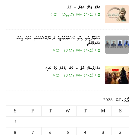
އެންމެ ފަހުގެ ޙަމަލާ – 55
8 އޯގަސްޓް 2026 (ހޮނިހިރު)
0
ކުޅުދުއްފުށީގައި ހިންގި މަސްތުވާތަކެތީގެ ދެ އޮޕަރޭޝަނެއްގައި ހަތަރު މީހުން
ހައްޔަރުކޮށްފި
7 އޯގަސްޓް 2026 (ހުކުރު)
0
އަންދަލުސްގެ ބާޒު – 89 (އެންމެ ފަހު ބައި)
7 އޯގަސްޓް 2026 (ހުކުރު)
0
އޯގަސްޓް 2026
S
F
T
W
T
M
S
1
8
7
6
5
4
3
2