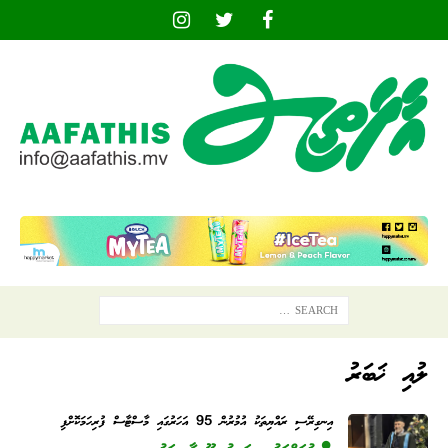
ލުއި ޚަބަރު
އިނގިރޭސި ރައްޔިތަކު އުމުރުން 95 އަހަރުގައި މާސްޓާސް ފުރިހަމަކޮށްފި