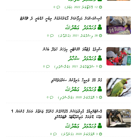
12 އޮކްޓޯބަރު 2022 (ބުދަ)
0
ކްރިސްމަސްއަށް އައިފޯނަކަށް އޯޑަރުކުރުމުން ލިބުނީ ކެޑްބަރީ ދެ ޗޮކްލެޓް
މުޙައްމަދު ޢަބްދުﷲ
28 ޑިސެމްބަރު 2021 (އަންގާރަ)
0
ސާއިދުގެ ފުޓްބޯޅަ ކޮމެންޓްރީ މިފަހަރު ހުވަދޫ ބަހުން
މުޙައްމަދު ޝުހާދު
9 ސެޕްޓެމްބަރު 2021 (ބުރާސްފަތި)
0
ގުރާ އޭގެ ވެރިމީހާ އަލިފާނުން ސަލާމަތްކޮށްފި
މުޙައްމަދު ޢަބްދުﷲ
5 ނޮވެމްބަރު 2020 (ބުރާސްފަތި)
0
އޮސްޓްރޭލިޔާގެ އާއިލާތަކަކުން އޮޅުކޮށްގެން ގެންގުޅޭ ޖަނަވާރު ރަށަށް ގެންނަން 1
ލައްކަ ޑޮލަރަށް މަތިންދާބޯޓެއް ޗާޓަރުކޮށްފި
މުޙައްމަދު ޢަބްދުﷲ
3 ނޮވެމްބަރު 2020 (އަންގާރަ)
0