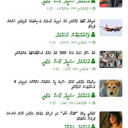
މުޙައްމަދު ސަޢީދު މޫސާ ވަޖުދީ
6 ފެބުރުއަރީ 2024 (އަންގާރަ)
0
މަތިންދާ ބޯޓުގެ ފާޚާނާގައި އެއް ގަޑިއިރު ވާނދެން ފަސިންޖަރަކު ތާށިވެފައި ހުންނަން
ޖެހިއްޖެ
ފަޚުރުއްޒަމާން މުޙައްމަދު
19 ޖަނަވަރީ 2024 (ހުކުރު)
0
ބުޅާ ސޫޕް ހަދަން މަހަކު 300 ބުޅާ މަރާލާ ރެސްޓޯރެންޓެއް ބަންދުކޮށްފި
މުޙައްމަދު ސަޢީދު މޫސާ ވަޖުދީ
1 ޖަނަވަރީ 2024 (ހޯމަ)
0
އިންޑިއާގެ ވަފާތެރި ކުއްތާ: ސާހިބު މީހާ މަރުވުމުން ކަށްކޮށާރަ ކައިރީގައި 4
މަސްދުވަސް ހޭދަކޮށްފި
މުޙައްމަދު ސަޢީދު މޫސާ ވަޖުދީ
15 ނޮވެމްބަރު 2023 (ބުދަ)
0
ގުޖުރާތީ ފިލްމު "ޗެއްލޯ ޝޯވ" ގައި މުހިންމު ދައުރެއް އަދާކުރި ރާހުލް ކެންސަރު
ޖެހިގެން މަރުވެއްޖެ
މުޙައްމަދު އަފްރާޙް