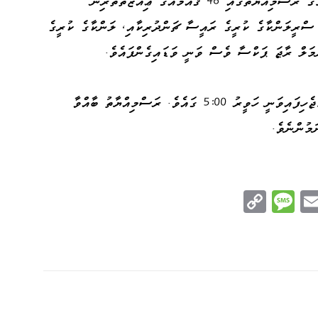
އިބްރާހީމް މުޙައްމަދު ޞާލިޙު ހުވައި ކުރެއްވުމުގެ ރަސްމިއްޔާތުގައި 46 ޤައުމެއްގެ ޢިއްޒަތްތެރިން
 ސްރީލަންކާގެ ކުރީގެ ރައީސާ ޗަންދުރިކާއި، ލަންކާގެ ކުރީގެ
މަލް ރާޖަ ޕަކްސާ ވެސް ވަނީ ވަޑައިގެންފައެވެ.
ހުވައި ކުރެއްވުމުގެ ރަސްމިއްޔާތު ފެށުމަށް ހަމަޖެހިފައިވަނީ ހަވީރު 5:00 ގައެވެ. ރަސްމިއްޔާތު ބާއްވާ
މުންނެވެ.
C
M
E
op
es
m
n
y
sa
ail
e
Li
ge
nk