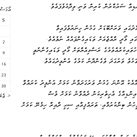
ްޑިއާ ސަރުކާރުން ކުރިން ވަނީ ވިދާޅުވެފައެވެ.
އޯގަސްޓް 
S
ދުގައި ވަރަށްބޮޑަށް ގުޅުން ހީނަރުވެފައިވާ
އި މޯދީ ރާއްޖެއަށް ވަޑައިގެންފައެއް ނުވެއެވެ.
2
ުވައިކުރެއްވުމުގެ ރަސްމިއްޔާތަށް މޯދީ ވަޑައިގެންނެވީ
9
ޅުވެ ވަރުގަދަ ވެގެންދާނެ ކަމުގެ އުންމީދުގައެވެ.
16
23
ާއެކު އޮންނަ ގުޅުން ވަރުގަދަވާނެ ކަމަށް އުންމީދު ކުރައްވާ
30
 އިންޑިއާގެ އެހީތެރިކަން ދެއްވާނެ ކަމަށް ވެސް
« ޖުލަ
މީހުން ބިނާކުރުމާއި، ތަރައްޤީއާއި ސިޙީ ދާއިރާ ހިމެނޭ ކަމަށް