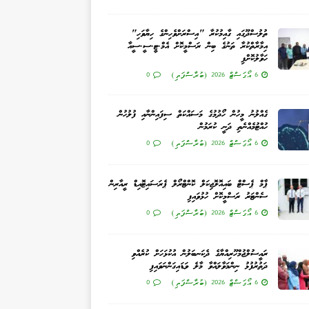
ތުލުސްދޫގައި ގާއިމުކުރާ "އިސްރަށްވެހިންގެ ހިޔާވަހި"
އިމާރާތްކުރާ ތަނުގެ ބިން ރަސްމީކޮށް އެމް.ޓީ.ސީ.ސީއާ
ހަވާލުކޮށްފި
6 އޯގަސްޓް 2026 (ބުރާސްފަތި)
0
ގެއްލުނު މީހުން ހޯދުމުގެ މަސައްކަތް ސިފައިންނާއި ފުލުހުން
ހުއްޓުމެއްނެތި ދަނީ ކުރަމުން
6 އޯގަސްޓް 2026 (ބުރާސްފަތި)
0
ޕާމް ޕެސްޓް ބައިއޮލޮޖިކަލް ކޮންޓްރޯލް ޕެރަސައިޓޮއިޑް ރީއާރިން
ސެންޓަރު ރަސްމީކޮށް ހުޅުވައިފި
6 އޯގަސްޓް 2026 (ބުރާސްފަތި)
0
ރައީސުލްޖުމްހޫރިއްޔާގެ ދެކަނބަލުން އުކުޅަހަށް ކުރެއްވި
ދަތުރުފުޅު ނިންމަވާލައްވާ މާލެ ވަޑައިގަންނަވައިފި
6 އޯގަސްޓް 2026 (ބުރާސްފަތި)
0