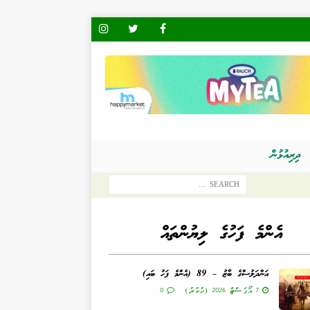
ދިރިއުޅުން
އެންމެ ފަހުގެ ލިޔުންތައް
އަންދަލުސްގެ ބާޒު – 89 (އެންމެ ފަހު ބައި)
7 އޯގަސްޓް 2026 (ހުކުރު)
0