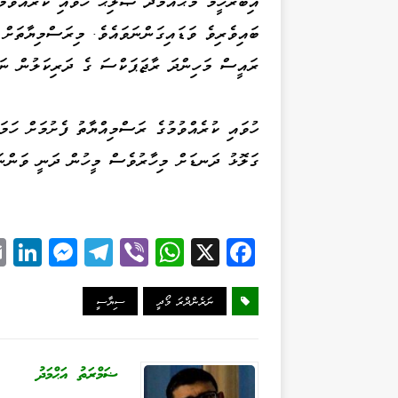
ބައިވެރިވެ ވަޑައިގަންނަވައެވެ. މިރަސްމިޔާތަށް
ރައީސް މަހިންދަ ރާޖަޕަކްސަ ގެ ދަރިކަލުން ނަ
ގަލޮޅު ދަނޑަށް މިހާރުވެސް މީހުން ދަނީ ވަންނަ
Li
M
Te
Vi
W
X
Fa
k
es
le
be
ha
ce
d
se
gr
r
ts
bo
ނަރެންދްރަ މޯދީ
ސިޔާސީ
I
ng
a
A
ok
n
er
m
pp
ޟަމްރަތު އަޙްމަދު