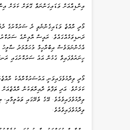
އިންޑިއާއަށް ވަޑައިގަންނަވާ ގޮތަށް ކަމަށް އިނ
މޯދީ ރާއްޖެ ވަޑައިގެންނެވީ ދެ ސަރުކާރުގެ ދެމެ
ދަނޑިވަޅެއްގައެވެ. ރައީސް ޔާމީންގެ ސަރުކާރުގަ
އެހެންނަމަވެސް އިބްރާހީމް މުޙައްމަދު ޞާލީހު ހ
ހީނަރުވެފައިވާ ގުޅުން އައު ސަރުކާރުގައި ރަނގަ
މޯދީ ވިދާޅުވެފައިވަނީ އައުސަރުކާރާއެކު ރާއްޖެއ
ކަމަށެވެ. އަދި ތަފާތު ދާއިރާތަކުން ރާއްޖެއަށް
ވިދާޅުވެފައިވެއެވެ. އޭގެ ތެރޭގައި ތަޢުލީމާއި، 
ވިދާޅުވެފައިވެއެވެ.