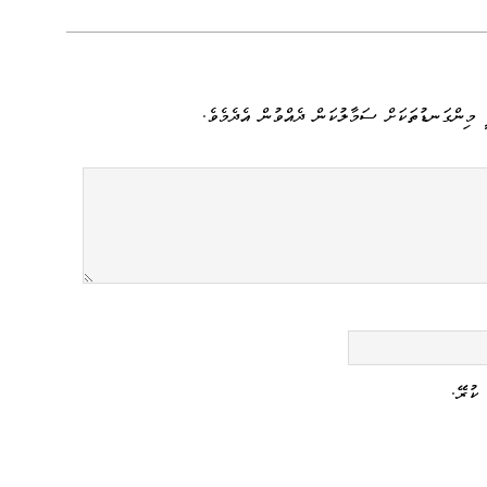
 މިންގަނޑުތަކަށް ސަމާލުކަން ދެއްވުން އެދެމެވެ.
ކުރޭ.