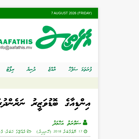
7 AUGUST 2026 (FRIDAY)
ފުރަތަމަ ޞަފްޙާ
ރާއްޖެ
ދުނިޔެ
ރިޕޯޓު
އިންޑިއާގެ ބޮޑުވަޒީރު ނަރެންދުރ
ޟަމްރަތު އަޙްމަދު
17 ނޮވެމްބަރު 2018 (ހޮނިހިރު)
ރާއްޖޭގެ ޚަބަރު
,
މާލ