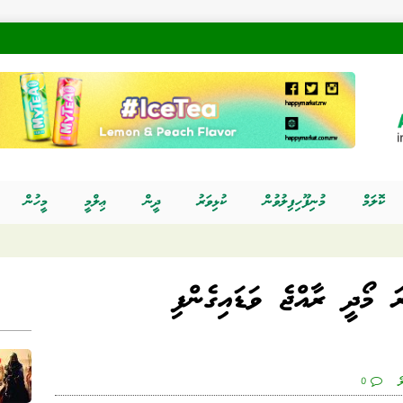
ކޮލަމް
މުނިފޫހިފިލުވުން
ކުޅިވަރު
ދީން
ޢިލްމީ
މީހުން
ަ މޯދީ ރާއްޖެ ވަޑައިގެންފި
ެ
0