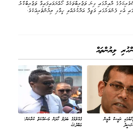
ެރިކަމުގެ ދާއިރާގައި ގިނަ ތަޖުރިބާތަކެއް ހޯއްދަވައިފައިވާ ތަޖުރިބާކާރު
ައި އެކި ފެންވަރުގައި ވަޒީފާ އަދާކުރެއްވި ހީވާގި ލިޔުންތެރިއެކެވެ.
ންހުރި ލިޔުންތައް
ާބުގައި ރައީސް ޔާމީން
ގެއްލުމުގެ ބަދަލު ހޯދަން މަސައްކަތް ކުރާނަން:
ނަޝީދު
ޢަބްދުﷲ