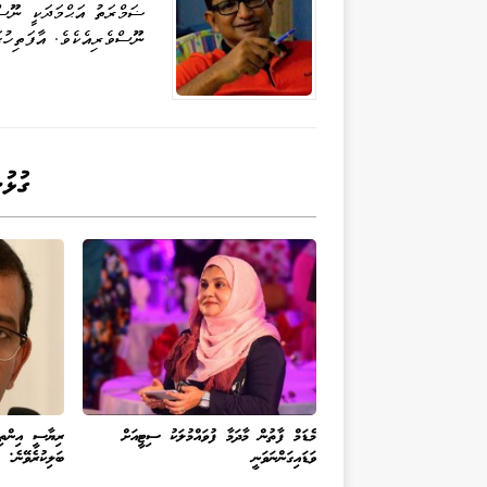
ޟަމްރަތު އަޙްމަދަކީ ނޫސްވ
ނޫސްވެރިއެކެވެ. އާފަތިހުގ
ގުޅު
މެޑަމް ފާތުން މާދަމާ ފުވައްމުލަކު ސިޓީއަށް
ރިޔާސީ އިންތިޚ
ވަޑައިގަންނަވަނީ
ބަލިކުރެވޭނެ: 