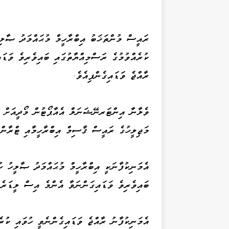
ރައީސް މުންތަޚަބު އިބްރާހީމް މުޙައްމަދު ޞާލި
ކުރެއްވުމުގެ ރަސްމިއްޔާތުގައި ބައިވެރިވެ ވަޑަ
ރާއްޖެ ވަޑައިގެންފިއެވެ.
ވެލާނާ އިންޓަރނޭޝަނަލް އެއާޕޯޓުން މޯދީއަށް މަ
މަޖިލީހުގެ ރައީސް ޤާސިމް އިބްރާހީމާއި ޓްރާނ
އެމަނިކުފާނަކީ އިބްރާހީމް މުޙައްމަދު ޞާލީހު ހު
ބައިވެރިވެ ވަޑައިގަންނަވާ އެންމެ އިސް ލީޑަރެވ
އެމަނިކުފާނު ރާއްޖެ ވަޑައިގެންނެވީ ހުވައި ކުރ