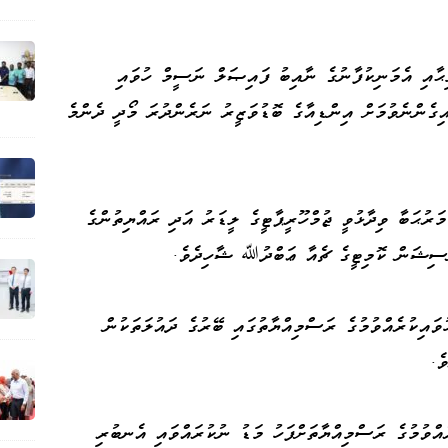
ޙާއި އެމަނިކުފާނުގެ ނާއިބު ފައިޞަލް ނަސީމް ހުވައި
އިގެންނެވުމަށް އިންޑިއާގެ ބޮޑުވަޒީރު ނަރެންދުރަ މޯދީ ދެންމެ
ރުޙަބާ ވިދާޅުވީ ޖުމްހޫރީޕާޓީގެ ލީޑަރު އަދި ރައްޔިތުންގެ
ްސިޝަން ކޮމިޓީގެ ޗެއާ ޢަބްދުﷲ ޝާހިދެވެ.
ވައިކުރެއްވުމުގެ ރަސްމިއްޔާތުގައި ބޭރުގެ ދައުލަތަކުން
ެ.
ެއްވުމުގެ ރަސްމިއްޔާތަށްފަހު މަޑު ނުކުރައްވައި އެނބުރި