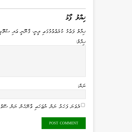
ޚިޔާލު ފޯމު
ޚިޔާލު ފައުޅު ކުރެއްވުމުގައި ދީނީ، ޤާނޫނީ އަދި ސުލޫކީ
ޚިޔާލު:
ނަން:
ދެވަނަ ފަހަރު ނަން ނުޖަހައި ވާނޭހެން ނަން ސޭވް 