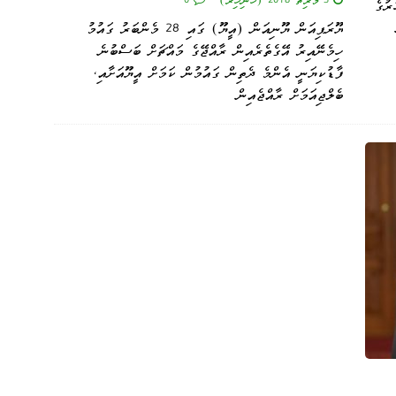
201 ވަނަ އަހަރުގެ
ޔޫރަޕިއަން ޔޫނިއަން (އީޔޫ) ގައި 28 މެންބަރު ގައުމު
ހިމެނޭއިރު އޭގެތެރެއިން ރާއްޖޭގެ މައްޗަށް ބަސްބުނެ
ފާޑުކިޔަނީ އެންމެ ދެތިން ގައުމުން ކަމަށް އީޔޫއަށާއި،
ބެލްޖިއަމަށް ރާއްޖެއިން