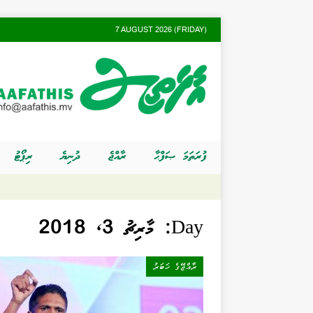
7 AUGUST 2026 (FRIDAY)
ފުރަތަމަ ޞަފްޙާ
ރާއްޖެ
ދުނިޔެ
ރިޕޯޓު
Day:
މާރިޗު 3, 2018
ރާއްޖޭގެ ޚަބަރު