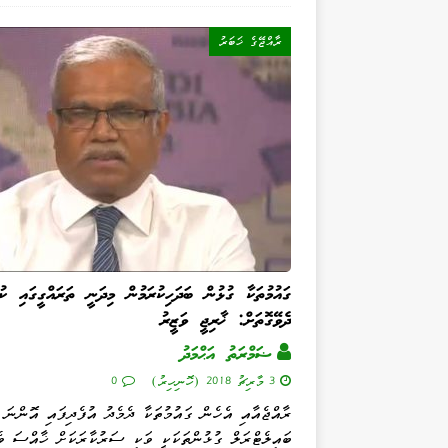
ރާއްޖޭގެ ޚަބަރު
ގައުމުތަކާ ގުޅުން ބަދަހިކުރަމުން މިދަނީ ތަރައްގީގައި ކުރ
ދެވޭގޮތަށް: ޚާރިޖީ ވަޒީރު
ޟަމްރަތު އަޙްމަދު
3 މާރިޗު 2018 (ހޮނިހިރު)
0
ރާއްޖެއާއި އެހެން ގައުމުތަކާ ދެމެދު އުފެދިފައި އޮންނަ
ބައިލެޓްރަލް ގުޅުންތަކަކީ ވަކި ސަރުކާރަކަށް ޚާއްސަ ވެ