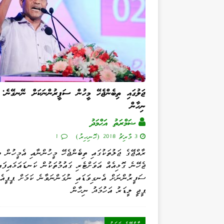
ޖަލުގައި ތިބެންޖެހޭ މީހުން ސަފީރުންނަކަށް ނޭނގޭނެ:
ނިހާން
ޟަމްރަތު އަޙްމަދު
3 މާރިޗު 2018 (ހޮނިހިރު)
1
ރާއްޖޭގެ ޖަލުތަކުގައި ތިބެންޖެހޭ މީހުންނާއި އެމީހުން ތ
ޖެހޭނެ ގޮޅިއެއް އަވަށްޓެރި ގައުމުތަކުން ކަނޑައަޅައިފައ
ސަފީރުންނަށް އެނގިވަޑައި ނުގަންނަވާނެ ކަމަށް ޕީޕީއެމ
ޕީޖީ ލީޑަރު އަހުމަދު ނިހާން