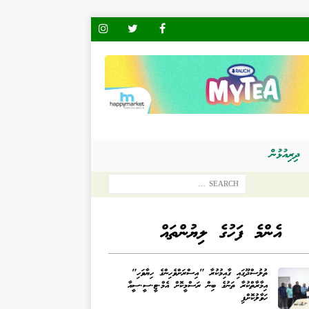
ދިރިއުޅުން
އެންމެ ފަހުގެ ލިޔުންތައް
ތުލުސްދޫގައި ގާއިމުކުރާ "އިސްރަށްވެހިންގެ ހިޔާވަހި"
އިމާރާތްކުރާ ތަނުގެ ބިން ރަސްމީކޮށް އެމް.ޓީ.ސީ.ސީއާ
ހަވާލުކޮށްފި