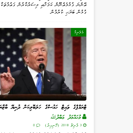
އޮންނަ ގުޅުމެއްނޫން ކަމަށާއި މިސަރުކާރުން ގައުމުތަކާ
ގުޅުން ބަދަހި ކުރުމުން
އެމެރިކާ
ޓްރަމްޕްގެ ވައިޓް ހައުސްގެ ހަލަބޮލިކަން ދުނިޔޭ ބާޒާރަ
މުޙައްމަދު ޢަބްދުﷲ
3 މާރިޗު 2018 (ހޮނިހިރު)
0