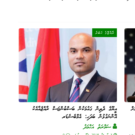
ރާއްޖޭގެ ޚަބަރު
ށް
އީޔޫގެ ދެތިން ގައުމަކުން ބަސްބުންޏަސް ރާއްޖެއާއެކު
އޮންނަގުޅުން ބަދަހި: އެމްބެސެޑަރ
ޟަމްރަތު އަޙްމަދު
3 މާރިޗު 2018 (ހޮނިހިރު)
0