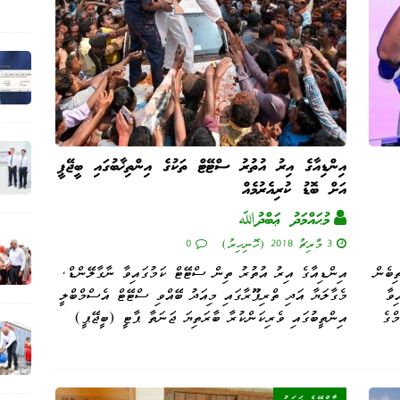
އިންޑިއާގެ އިރު އުތުރު ސްޓޭޓް ތަކުގެ އިންތިޚާބުގައި ބީޖޭޕީ
އަށް ބޮޑު ކުރިއެރުމެއް
މުޙައްމަދު ޢަބްދުﷲ
3 މާރިޗު 2018 (ހޮނިހިރު)
0
ިބެން
އިންޑިއާގެ އިރު އުތުރު ތިން ސްޓޭޓް ކަމުގައިވާ ނާގާލޭންޑް،
ިވާ
މެގާލަޔާ އަދި ތްރިޕޫރާގައި މިއަދު ބޭއްވި ސްޓޭޓް އެސްމްބްލީ
ްގެ
އިންތީބުގައި ވެރިކަންކުރާ ބާރަތިޔަ ޖަނަތާ ޕާޓީ (ބީޖޭޕީ)