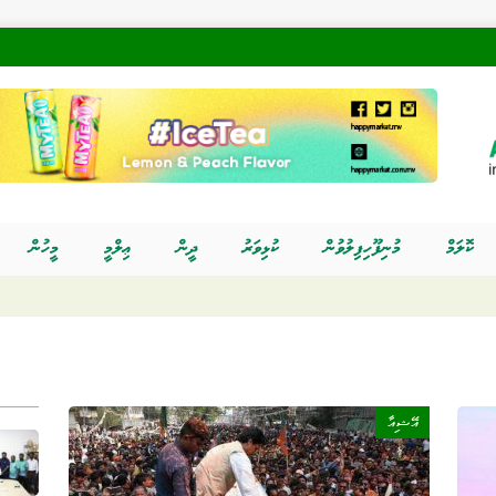
ކޮލަމް
މުނިފޫހިފިލުވުން
ކުޅިވަރު
ދީން
ޢިލްމީ
މީހުން
އޭޝިއާ