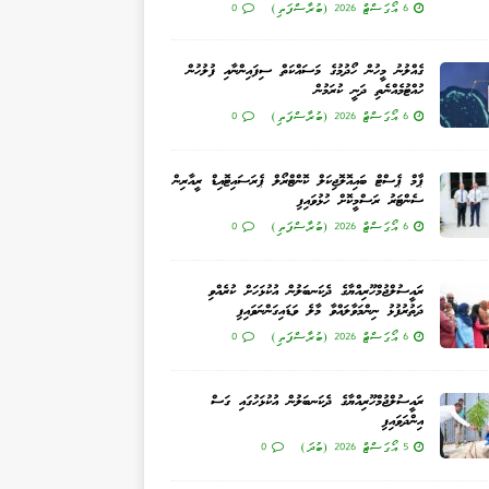
6 އޯގަސްޓް 2026 (ބުރާސްފަތި)
0
ގެއްލުނު މީހުން ހޯދުމުގެ މަސައްކަތް ސިފައިންނާއި ފުލުހުން
ހުއްޓުމެއްނެތި ދަނީ ކުރަމުން
6 އޯގަސްޓް 2026 (ބުރާސްފަތި)
0
ޕާމް ޕެސްޓް ބައިއޮލޮޖިކަލް ކޮންޓްރޯލް ޕެރަސައިޓޮއިޑް ރީއާރިން
ސެންޓަރު ރަސްމީކޮށް ހުޅުވައިފި
6 އޯގަސްޓް 2026 (ބުރާސްފަތި)
0
ރައީސުލްޖުމްހޫރިއްޔާގެ ދެކަނބަލުން އުކުޅަހަށް ކުރެއްވި
ދަތުރުފުޅު ނިންމަވާލައްވާ މާލެ ވަޑައިގަންނަވައިފި
6 އޯގަސްޓް 2026 (ބުރާސްފަތި)
0
ރައީސުލްޖުމްހޫރިއްޔާގެ ދެކަނބަލުން އުކުޅަހުގައި ގަސް
އިންދަވައިފި
5 އޯގަސްޓް 2026 (ބުދަ)
0