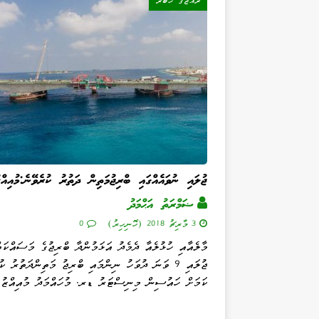
ރާއްޖޭގެ ޚަބަރު
ޖުލައި ނުވައެއްގައި ބްރިޖުމަތިން ދަތުރު ކުރެވޭނެ:މުއިއްޒ
ޟަމްރަތު އަޙްމަދު
3 މާރިޗު 2018 (ހޮނިހިރު)
0
މާލެއާއި ހުޅުލެއާ ދެމެދު އަޅަމުންދާ ބްރިޖުގެ މަސައްކަތ
ޖުލައި 9 ވަނަ ދުވަހު ނިންމައި ބްރިޖު މަތިންދަތުރު ކ
ކަމަށް ހައުސިން މިނިސްޓަރު ޑރ. މުހައްމަދު މުއިއްޒު