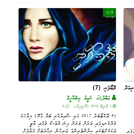
ވާހަކަ
ިއަށް
ލޭބޯފަނި (7)
ޢަބްދުﷲ ނަޢީމު އިބްރާހީމް
3 މާރިޗު 2018 (ހޮނިހިރު)
0
(4 އޮކްޓޯބަރު 2017 ގައި ޝާއިއުކުރި ބަޔާ ގުޅޭ) މިވާހަކަ
މެދުކެނޑިފައި ވަރަށް ވަރަށް ގިނަ ދުވަސް ވެފައި ވާތީ
އެކަމަށްޓަކައި ކިޔުންތެރިންގެ އަރިހުން ނިހާޔަތަށް މައާފަށް
ފައި