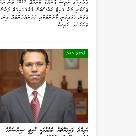
އެެމެރިކާގެ ރައީސު ޑޮނަލްޑް ޓްރަމްޕް 7
ޖަނަވަރީ މަހު ވައިޓް ހައުސްއަށް ވެދެވަޑައިގަތް ފަހުން
އެތަން ވެފައިވަނީ ކޯޯޅުންތަކާއި ހަމަނުޖެހުންތައް ގިނަ
ތަނަކަށެވެ. ރައީސު
ރާއްޖޭގެ ޚަބަރު
އަމިއްލަ ފައިމައްޗަށް ތެދުވުމަކީ ޚާރިޖީ ސިޔާސަތުގެ