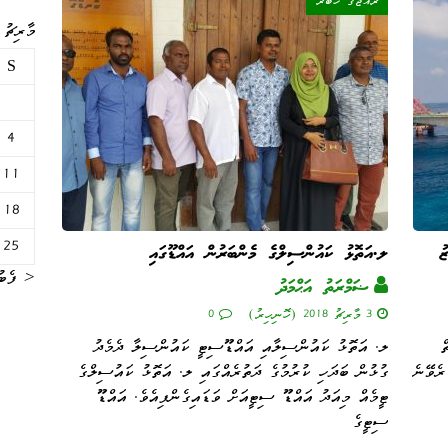
ރާއްޖޭގެ ޚަބަރު
މާރިޗު 018
S
4
11
18
25
ު
ލ.އަތޮޅު ކައުންސިލްގެ މެންބަރުން އައްޑޫގައި
« ފެބު
ޟަމްރަތު އަޙްމަދު
3 މާރިޗު 2018 (ހޮނިހިރު)
0
ް
ލ. އަތޮޅު ކައުންސިލާއި އައްޑޫސިޓީ ކައުންސިލާ ދެމެދު
ުރެވޭނެ
ގުޅުން ބަދަހި ކުރުމުގެ ދަތުރެއްގައި ލ. އަތޮޅު ކައުސިލްގެ
ޓީމެއް މިއަދު އައްޑޫ ސިޓީއަށް ވަޑައިގެންފިއެވެ. އައްޑޫ
ސިޓީގެ