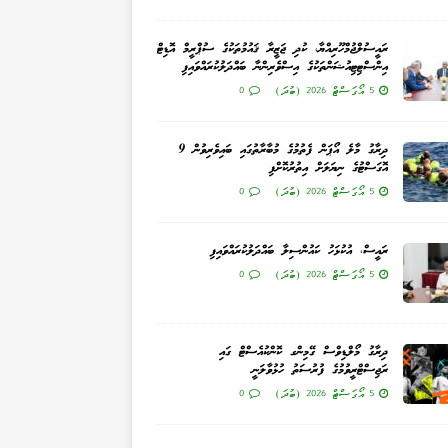
ރައީސުލްޖުމްހޫރިއްޔާ، ކުދި ޖަޒީރާ ޤައުމުތަކުގެ ސުޕްރީމް އޮޑިޓް
އިންސްޓިޓިއުޝަންތަކުގެ އިސްވެރިންނާ ބައްދަލުކުރައްވައިފި
5 އޯގަސްޓް 2026 (ބުދަ)
0
ދިރާގު މާލެ އޯޕަން ފެތުމުގެ މުބާރާތުގައި ބައިވެރިވުން 9
އޮގަސްޓުގެ ނިޔަލަށް އިތުރުކޮށްފި
5 އޯގަސްޓް 2026 (ބުދަ)
0
ރައީސް، އުކުޅަހު ކައުންސިލާ ބައްދަލުކުރައްވައިފި
5 އޯގަސްޓް 2026 (ބުދަ)
0
ދިރާގު މޯލްޑިވްސް ގޭމިންގ ކޮންކުއެސްޓް ގައި
ރަޖިސްޓްރީވުމުގެ ފުރުސަތު ހުޅުވާލަނީ
5 އޯގަސްޓް 2026 (ބުދަ)
0