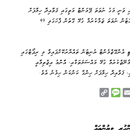
ި ވަނީ މަގު ނުވަތަ ޕޭމަންޓް މަތީގައި ޤަވާއިދާ ހިލާފަށް
ޕެލެޓާއި ފޮށިގަނޑާއި އެހެނިހެން ސާމާނު ބެހެއްޓުން ނުވަތަ ޖަމާކުރުމާ ގުޅޭ ގޮތުން ފާހަގަވި 49
ީ އެންގޭޖްމެންޓް ޔުނިޓުން ތައްޔާރުކޮށްފައިވާ މި ރިޕޯޓްގައި
މެނޭޖްކުރުމާ ގުޅޭ މައްސަލަތަކާއި، އާންމު އިޖްތިމާއީ
، ޤަވާއިދާ ހިލާފަށް ހިންގާ ކަންކަން ހިމެނެ އެވެ.
C
M
E
op
es
m
n
y
sa
ail
e
Li
ge
nk
ންހުރި ލިޔުންތައް