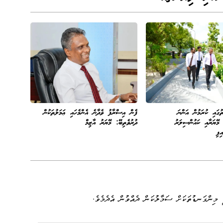
ުގައި ކުރަމުން އަންނަ
ފެން އިސްރާފު ވެދާނެ އެންމެހައި ޢަމަލުތަކުން
 މޭޔަރާއި ކައުންސިލަރު
ދުރުވެތިބޭ: މޭޔަރު އާޒިމް
ިފި
 މިންގަނޑުތަކަށް ސަމާލުކަން ދެއްވުން އެދެމެވެ.