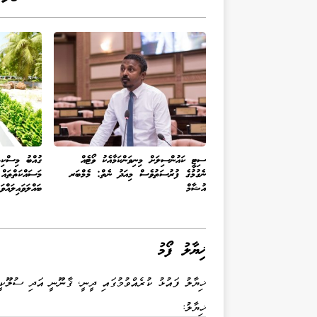
ސިޓީ ކައުންސިލަށް މިނިވަންކަމާއެކު ވޯޓެއް
ގުއްބު މިސްކިތ
ނެގުމުގެ ފުރުސަތުވެސް މިއަދު ނެތް: މެމްބަރ
މަސައްކަތްތައް
އުޝާމް
ބައްލަވައިލައްވައ
ޚިޔާލު ފޯމު
ޚިޔާލު ފައުޅު ކުރެއްވުމުގައި ދީނީ، ޤާނޫނީ އަދި ސުލޫކީ
ޚިޔާލު: