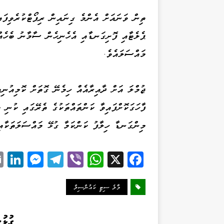
ތިން ވަނައަށް އެންމެ ގިނައިން ރިޕޯޓްކުރެވިފައ
މައްސަލައެވެ.
ޖުމްލަ އަށް ދާއިރާއެއް ހިމެނޭ ގޮތަށް ކޮމިއުނިޓ
ފާހަގަކޮށްފައިވާ ކަންތައްތަކުގެ ތެރޭގައި ކުނި 
މިންގަނޑާ ހިލާފު ކަންކަމާ ގުޅޭ މައްސަލަތަކާއި
Li
M
Te
Vi
W
X
Fa
k
es
le
be
ha
ce
d
se
gr
r
ts
bo
މާލެ ސިޓީ ކައުންސިލް
I
ng
a
A
ok
n
er
m
pp
ގުޅު