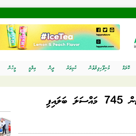
ކޮލަމް
މުނިފޫހިފިލުވުން
ކުޅިވަރު
ދީން
ޢިލްމީ
މީހުން
ަލައިފި