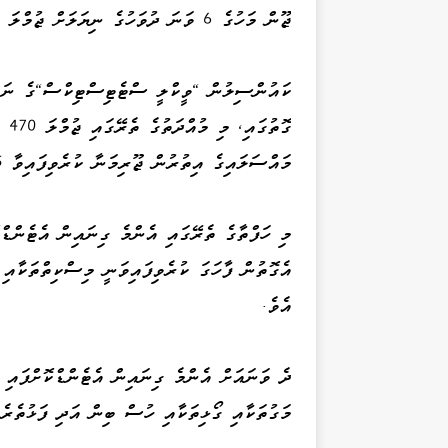
ޖޫން މަހުގެ 6 ވަނަ ދުވަހުގެ ނިޔަލަށް ޖުމްލަ 745 މައްސަލަ ބަލައިފި އެވެ.
ކައުންސިލުން "ވީކްލީ ސްޓެޓިސްޓިކްސް"ގެ ނަމު
މައްސަލައިގެ އިތުރުން ޖޫރިމަނާ ކުރެވިފައިވާ 5 މައްސަލަ އެވެ.
މި ހަފްތާގެ ތެރޭގައި އެންމެ ގިނައިން އެޓެންޑްކ
އެވެ.
ދެ ވަނައަށް އެންމެ ގިނައިން އެޓެންޑްކޮށްފައި 
މަގުތަކާއި ގޯޅިތަކާއި ހުސް ބިން އަދި ފަޅުތެރެއަށް ކުނިއެޅުމ