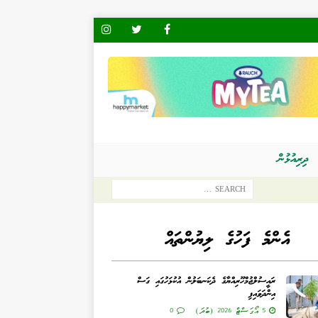
ދިރިއުޅުން
އެންމެ ފަހުގެ ލިޔުންތައް
ރައީސުލްޖުމްހޫރިއްޔާގެ ދެކަނބަލުން އުކުޅަހުގައި ގަސް
އިންދަވައިފި
5 އޯގަސްޓް 2026 (ބުދަ)
0