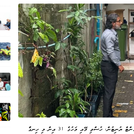
މާލެ ސިޓީ ކައުންސިލްގެ ކޮމިއުނިޓީ އެންގޭޖްމެންޓް ޔުނިޓުން، ހުސްވި މޭއި މަހުގެ 31 އިން މި ހިނގާ