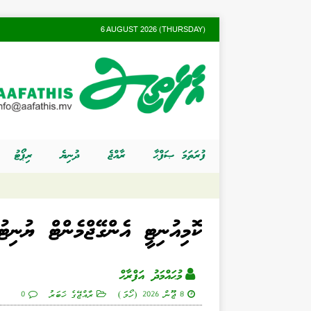
6 AUGUST 2026 (THURSDAY)
ފުރަތަމަ ޞަފްޙާ
ރާއްޖެ
ދުނިޔެ
ރިޕޯޓު
ކޮމިއުނިޓީ އެންގޭޖްމެންޓް ޔުނިޓުން 745 މައްސަލަ ބ
މުޙައްމަދު އަފްރާޙް
8 ޖޫން 2026 (ހޯމަ)
ރާއްޖޭގެ ޚަބަރު
0