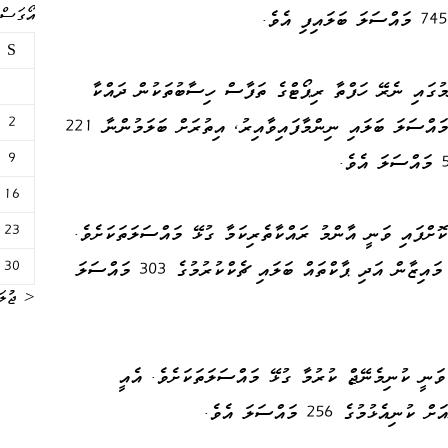
އޯގަސްޓް 
S
ގައި ނެރޭ ހަފްތާ ރިޕޯޓްގެ ތަފާސް ހިސާބުތަކުން ދައްކާ
2
ގޮތުގައި، މި މުއްދަތުގެ ތެރޭގައި ޖުމްލަ 470 މައްސަލަ ބަލައި ނިންމާފައިވާއިރު، އިތުރަށް ބަލަމުންނާ 221
9
16
23
ޮށްފައި ވަނީ އާންމު ރައްކާތެރިކަމާ ގުޅޭ މައްސަލަތަކަށެވެ.
30
އެގޮތުން ފާހަގަ ކުރެވިފައިވަނީ މިސްކިތްތަކާއި މައިޒާން އަދި ޕާކްތައް ބަލައި ޗެކްކުރުމުގެ 303 މައްސަލަ
« ޖުލަ
ވަނީ ކުނިމެނޭޖް ކުރުމާ ގުޅޭ މައްސަލަތަކަށެވެ. އެއީ
ުގެ 256 މައްސަލަ އެވެ.