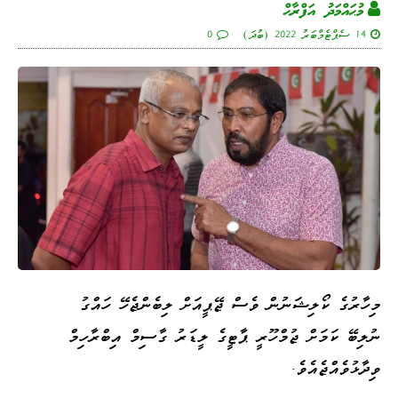
މުޙައްމަދު އަފްރާޙް
14 ސެޕްޓެމްބަރު 2022 (ބުދަ)
0
މިހާރުގެ ކޯލިޝަނުން ވެސް ޖޭޕީއަށް ލިބެންޖެހޭ ހައްގު
ނުލިބޭ ކަމަށް ޖުމްހޫރީ ޕާޓީގެ ލީޑަރު ގާސިމް އިބްރާހިމް
ވިދާޅުވެއްޖެއެވެ.