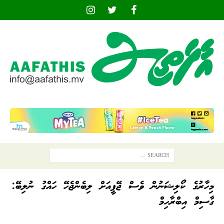
މިހާރުގެ ކޯލިޝަނުން ވެސް ޖޭޕީއަށް ލިބެންޖެހޭ ހައްގު ނުލިބޭ:
ގާސިމް އިބްރާހިމް