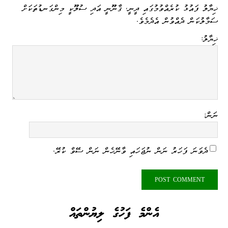
ޚިޔާލު ފައުޅު ކުރެއްވުމުގައި ދީނީ، ޤާނޫނީ އަދި ސުލޫކީ މިންގަނޑުތަކަށް
ސަމާލުކަން ދެއްވުން އެދެމެވެ.
ޚިޔާލު:
ނަން:
ދެވަނަ ފަހަރު ނަން ނުޖަހައި ވާނޭހެން ނަން ސޭވް ކުރޭ.
އެންމެ ފަހުގެ ލިޔުންތައް