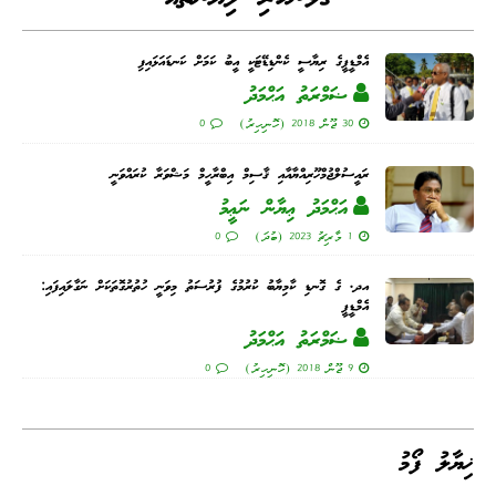
އެމްޑީޕީގެ ރިޔާސީ ކެންޑިޑޭޓަކީ އީބު ކަމަށް ކަނޑައަޅައިފި
ޟަމްރަތު އަޙްމަދު
30 ޖޫން 2018 (ހޮނިހިރު)
0
ރައީސުލްޖުމްހޫރިއްޔާއާއި ޤާސިމް އިބްރާހީމް މަޝްވަރާ ކުރައްވަނީ
އަޙްމަދު ޢިޔާން ނަޢީމު
1 މާރިޗު 2023 (ބުދަ)
0
އދ. ގެ ގޮނޑި ކާމިޔާބު ކުރުމުގެ ފުރުސަތު މިވަނީ ހުތުރުގޮތަކަށް ނަގާލައިފައި:
އެމްޑީޕީ
ޟަމްރަތު އަޙްމަދު
9 ޖޫން 2018 (ހޮނިހިރު)
0
ޚިޔާލު ފޯމު