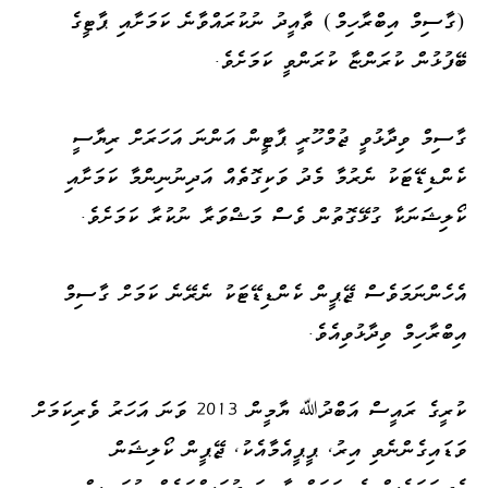
(ގާސިމް އިބްރާހިމް) ތާއީދު ނުކުރައްވާނެ ކަމަށާއި ޕާޓީގެ
ބޭފުޅުން ކުރަންޏާ ކުރަންވީ ކަމަށެވެ.
ގާސިމް ވިދާޅުވީ ޖުމްހޫރީ ޕާޓީން އަންނަ އަހަރަށް ރިޔާސީ
ކެންޑިޑޭޓަކު ނެރުމާ މެދު ވަކިގޮތެއް އަދިނުނިންމާ ކަމަށާއި
ކޯލިޝަނަކާ ގުޅޭގޮތުން ވެސް މަޝްވަރާ ނުކުރާ ކަމަށެވެ.
އެހެންނަމަވެސް ޖޭޕީން ކެންޑިޑޭޓަކު ނެރޭނެ ކަމަށް ގާސިމް
އިބްރާހިމް ވިދާޅުވިއެވެ.
ކުރީގެ ރައީސް އަބްދުﷲ ޔާމީން 2013 ވަނަ އަހަރު ވެރިކަމަށް
ވަޑައިގެންނެވި އިރު، ޕީޕީއެމާއެކު، ޖޭޕީން ކޯލިޝަން
ހެދިނަމަވެސް ވެރިކަމަށް މާގިނަ ދުވަސްތަކެއް ނުވަނީސް