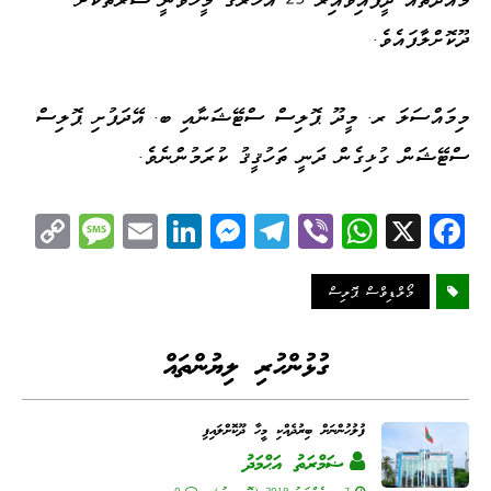
ދޫކޮށްލާފައެވެ.
މިމައްސަލަ ރ. މީދޫ ޕޮލިސް ސްޓޭޝަނާއި ބ. އޭދަފުށި ޕޮލިސް
ސްޓޭޝަން ގުޅިގެން ދަނީ ތަހުޤީޤު ކުރަމުންނެވެ.
C
M
E
Li
M
Te
Vi
W
X
Fa
op
es
m
nk
es
le
be
ha
ce
y
sa
ail
ed
se
gr
r
ts
bo
މޯލްޑިވްސް ޕޮލިސް
Li
ge
I
ng
a
A
ok
nk
n
er
m
pp
ގުޅުންހުރި ލިޔުންތައް
ފުލުހުންނަށް ބިރުދެއްކި މީހާ ދޫކޮށްލައިފި
ޟަމްރަތު އަޙްމަދު