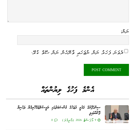
ނަން:
ދެވަނަ ފަހަރު ނަން ނުޖަހައި ވާނޭހެން ނަން ސޭވް ކުރޭ.
އެންމެ ފަހުގެ ލިޔުންތައް
ސިންގަޕޫރުގެ ޤައުމީ ދުވަހުގެ މުނާސަބަތުގައި ރައީސުލްޖުމްހޫރިއްޔާ ތަހުނިޔާ
ފޮނުއްވައިފި
9 އޯގަސްޓް 2026 (އާދީއްތަ)
0