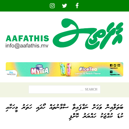
ބަތަލާއިން ވަގަށް ނަގާފައިވާ ސާމާނުތައް ހޯދައި ހަތަރު މީހަކާއި
ކުޑަ ކުއްޖަކު ހައްޔަރު ކޮށްފި