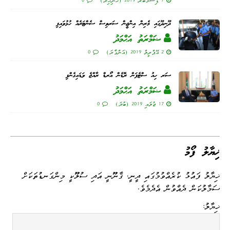
7 ޑިސެމްބަރު 2019 (ހޮނިހިރު)
0
ދޫނިދޫގައި މެރިން އިންޖީން ސަރވިސް ސެންޓަރެއް ހުޅުވައިފި
ޟަމްރަތު އަޙްމަދު
2 އޭޕްރީލް 2019 (އަންގާރަ)
0
ސަރ ހިއު ސްޓެފަން ރޮޑެން އޯރޑް ރާއްޖެ ވަޑައިގެންފި
ޟަމްރަތު އަޙްމަދު
17 ޖުލައި 2019 (ބުދަ)
0
ޚިޔާލު ފޯމު
ޚިޔާލު ފައުޅު ކުރެއްވުމުގައި ދީނީ، ޤާނޫނީ އަދި ސުލޫކީ މިންގަނޑުތަކަށް
ސަމާލުކަން ދެއްވުން އެދެމެވެ.
ޚިޔާލު: