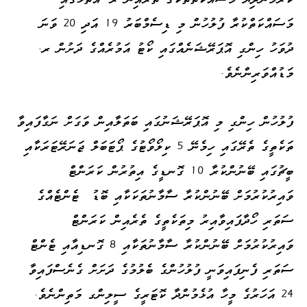
މަސައްކަތްކުރާ ފުލުހުން މި ޑިސެމްބަރު 19 އަދި 20 ވަނަ
ދުވަހު ހިންގި އޮޕަރޭޝަނެއްގައި ކޯޓު އަމުރެއްގެ ދަށުން ރ.
މަޑުއްވަރިންނެވެ.
ފުލުހުން ހިންގި މި އޮޕަރޭޝަނުގައި ބަތަލާއިން ވަގަށް ނަގާފައިވާ
ތަކެތީގެ ތެރޭގައި ހިމެނޭ 5 ކިލޯވޯޓުގެ ޕޯޓަބަލް ޖަނަރޭޓަރަކާއި
ބީޗުގައި ބޭނުންކުރާ 10 ގޮނޑީގެ އިތުރުން ކަރަންޓް
ވައިރުކުރުމަށް ބޭނުންކުރާ ސާމާނުތަކަކާއި ބޮޑު ޓެންޓެއްގެ
ސަތަރި ހޯދާފައިވާއިރު މިތަކެތީގެ ތެރެއިން ކަރަންޓް
ވައިރުކުރުމަށް ބޭނުންކުރާ ސާމާނުތަކާއި 8 ގޮނޑިއާއި ޓެންޓް
ސަތަރި ފެނިފައިވަނީ ފުލުހުންގެ ބެލުމުގެ ދަށަށް ގެނެސްފައިވާ
24 އަހަރުގެ މީހާ އުޅެމުންދާ ކޮޓަރީގެ ސީލިންގ މަތިންނެވެ.