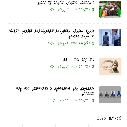
ކެނދިކުޅުދޫގައި ތަރައްޤީކުރި ކުޑަކުދިންގެ ޕާކް ހުޅުވައިފި
8 އޯގަސްޓް 2026 (ހޮނިހިރު)
0
މަގުމަތީގެ ސަލާމަތާއި ރައްކާތެރިކަމަށް ހޭލުންތެރިކުރުވުމަށް ހުޅުމާލޭގައި “ރޯޑްޝޯ”
އެއް ކުރިއަށް ގެންގޮސްފި
8 އޯގަސްޓް 2026 (ހޮނިހިރު)
0
އެންމެ ފަހުގެ ޙަމަލާ – 55
8 އޯގަސްޓް 2026 (ހޮނިހިރު)
0
ކުޅުދުއްފުށީގައި ހިންގި މަސްތުވާތަކެތީގެ ދެ އޮޕަރޭޝަނެއްގައި ހަތަރު މީހުން
ހައްޔަރުކޮށްފި
7 އޯގަސްޓް 2026 (ހުކުރު)
0
އޯގަސްޓް 2026