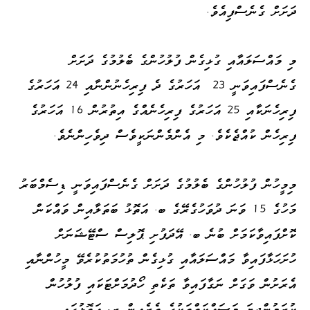
ދަށަށް ގެނެސްފިއެވެ.
މި މައްސަލައާއި ގުޅިގެން ފުލުހުންގެ ބެލުމުގެ ދަށަށް
ގެނެސްފައިވަނީ 23 އަހަރުގެ ދެ ފިރިހެނުންނާއި 24 އަހަރުގެ
ފިރިހެނަކާއި 25 އަހަރުގެ ފިރިހެނެއްގެ އިތުރުން 16 އަހަރުގެ
ފިރިހެން ކުއްޖެކެވެ. މި އެންމެންނަކީވެސް ދިވެހިންނެވެ.
މިމީހުން ފުލުހުންގެ ބެލުމުގެ ދަށަށް ގެނެސްފައިވަނީ ޑިސެމްބަރު
މަހުގެ 15 ވަނަ ދުވަހުގެރޭގެ ބ. އަތޮޅު ބަތަލާއިން ވައްކަން
ކޮށްފައިވާކަމަށް ބުނެ ބ. އޭދަފުށި ޕޮލިސް ސްޓޭޝަނަށް
ހުށަހަޅާފައިވާ މައްސަލައާއި ގުޅިގެން ތުހުމަތުކުރެވޭ މީހުންނާއި
އެރަށުން ވަގަށް ނަގާފައިވާ ތަކެތި ހޯދުމަށްޓަކައި ފުލުހުން
ކުރަމުންދިޔަ މަސައްކަތްތަކުގެ ތެރެއިން ރ. އަތޮޅުގައި