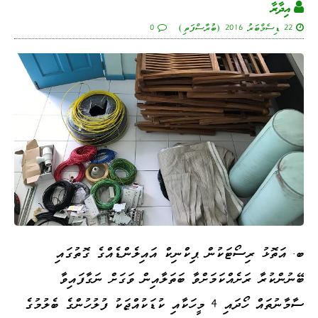
އިދާރާ
22 ޑިސެމްބަރު 2016 (ބުރާސްފަތި)
0
ބ. އަތޮޅު ރިސޯޓަކުން ޕިކްނިކް އައިލެންޑެއްގެ ގޮތުގައި
ބޭނުންކުރާ ރަށެއްކަމަށްވާ ބަތަލާއިން ވަގަށް ނަގާފައިވާ
ސާމާނުތައް ހޯދައި 4 މީހަކާއި ކުޑަކުއްޖަކު ފުލުހުންގެ ބެލުމުގެ