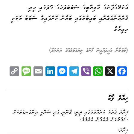
އެކަލޭގެފާނުގެ ކާމިޔާބީގެ ސަބަބުތަކުގެ ގޮތުގައި ކީރިި
ޤުރްއާނުގައްޔާއި ބައިބްލަގައި ބަޔާން ކޮށްފައިވާ ސަބަބު ތަކަކީ
މިއީއެވެ.
(މަވްލާނާ ވަޙީދުއްދީން ޚާންގެ ލިޔުއްވުމެއްގެ ތަރުޖަމާ)
C
M
E
Li
M
Te
Vi
W
X
Fa
op
es
m
nk
es
le
be
ha
ce
y
sa
ail
ed
se
gr
r
ts
bo
Li
ge
I
ng
a
A
ok
ޚިޔާލު ފޯމު
nk
n
er
m
pp
ޚިޔާލު ފައުޅު ކުރެއްވުމުގައި ދީނީ، ޤާނޫނީ އަދި ސުލޫކީ މިންގަނޑުތަކަށް
ސަމާލުކަން ދެއްވުން އެދެމެވެ.
ޚިޔާލު: