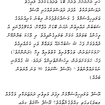
ހުރި ރަށްރަށަށް ވަރަށް ބޮޑު ތަދުމަޑުކަމެއް ލައިގަތް
ދުވަސްވަރެކެވެ. އެފަދަ ދުވަސްވަރެއްގައި ޔޫސުފް
ޢަލައިހިއްސަލާމް ގެ މަސައްކަތްޕުޅުން ލިބުނު ކުރިއެރުމުގެ
ސަބަބުން ރައްޔިތުން ނުހަނު ބޮޑަށް އުފާކޮށް، އެކަލޭގެފާނަކީ އެ
މީހުންގެ ބަތަލެއް ކަމަށް ބަލައިގެންފިއެވެ. މި ވާހަކަ ބަޔާންކޮށް
ދެއްވުމަށް ފަހު ﷲ ސުބުޙާނަހޫ ވަތަޢާލާ ވަޙީ ކުރެއްވިއެވެ.
"ހަމަކަށަވަރުން، ތަގުވާާވެރިވެ ކެތްތެރިވާ މީހާ (ދަންނާށެވެ!)
ފަހެ، ހަމަކަށަވަރުން، އިހުސާންތެރިންގެ ދަރުމަ، ﷲ ގެއްލެނި
ނުކުރައްވާނެތެވެ." (ޔޫސުފް ސޫރަތުގެ 90 ވަނަ އާޔަތުން
ބައެއް)
ޔޫސުފް ޢަލައިހިއްސަލާާމަށް މިފަދަ މަތިވެރި ދަރަޖަޔަކާއި މަގާމެއް
ލިބިވަޑައިގަތީ ކީއްވެގެންތޯއެވެ؟ ޔޫސުފް ސޫރަތް ކިޔައި