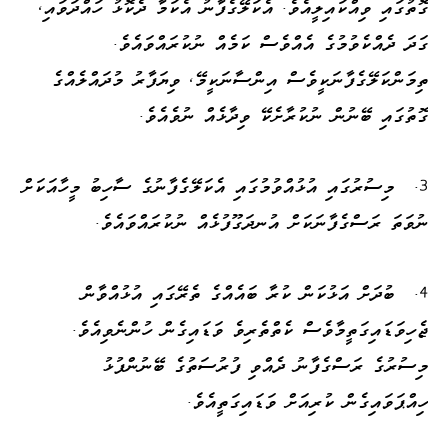
ގޮތުގައި ވިއްކައިލީއެވެ. އެކަލޭގެފާނު އެކަމާ ދެކޮޅު ހައްދަވައި،
ގަދަ ދެއްކެވުމުގެ އެއްވެސް ކަމެއް ނުކުރައްވައެވެ.
ތިމަންކަލޭގެފާނަކީވެސް އިންސާނަކީމޭ، ވިޔަފާރު މުދައްލެއްގެ
ގޮތުގައި ބޭނުން ނުކުރާށެކޭ ވިދާޅެއް ނުވެއެވެ.
3.
މިސުރުގައި އުޅުއްވުމުގައި އެކަލޭގެފާނުގެ ސާހިބު މީހާއަކަށް
ނުވަތަ ރަސްގެފާނަކަށް އުނދަގޫފުޅެއް ނުކުރައްވައެވެ.
4.
ބުދަށް އަޅުކަން ކުރާ ބައެއްގެ ތެރޭގައި އުޅުއްވާން
ޖެހިވަޑައިގަތީމާވެސް ކެތްތެރިވެ ވަޑައިގެން ހުންނެވިއެވެ.
މިސުރުގެ ރަސްގެފާނު ދެއްވި ފުރުސަތުގެ ބޭނުންފުޅު
ހިއްޕަވައިގެން ކުރިއަށް ވަޑައިގަތީއެވެ.