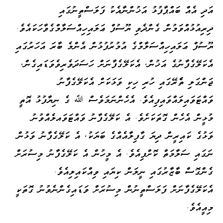
އަދި އެއް ބައްޕާފުޅު އަޚުންނާއެކު ފަލަސްތީނުގައި
ދިރިއުޅުއްވަމުން ގެންދެވި ޔޫސުފް ޢަލައިހިއްސަލާމްގެވާހަކައެވެ.
ޔޫސުފް ޢަލައިހިއްސަލާމްގެ އުމުރުފުޅުން އެންމެ ބާރަ އަހަރުގައި
އެކަލޭގެފާނުގެ އަޚުން، އެކަލޭގެފާނަށް ހަސަދަވެރިވެވަޑައިގެން،
ޖަންގަލި ތެެރޭގައި ހުރި ހިކި ވަޅަކަށް އެކަލޭގެފާނު
ވައްޓަވައިލައްވައިފިއެވެ. އެހެންނަމަވެސް ﷲ ގެ ނިޔާފުޅު އޮތީ
މުޅީން އެހެން ގޮތަކަށެވެ. އެ ކަލޭގެފާނު ވައްޓަވައލެއްވުނު
ވަޅުގެ ކައިރީން ދިޔަ ގާފިލާއެއްގެ ބަޔަކު، އެ ކަލޭގެފާނު ވަޅުން
ނަގައި ސަލާމަތް ކޮށްފިއެވެ. އެ މީހުން އެ ކަލޭގެފާނު މިސުރަށް
ގެންގޮސް ބާޒާރުގައި ނީލަން ކިޔައި ވިއްކައިލިއެވެ.
އެކަލޭގެފާނަށް ފަލަސްތީނުން މިސުރަށް ވަޑައިގެންނެވުނު ގޮތަކީ
މިއީއެވެ.