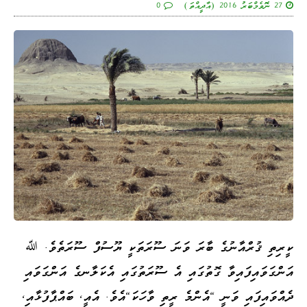
27 ނޮވެމްބަރު 2016 (އާދީއްތަ)
0
ކީރިތި ޤުރްއާނުގެ ބާރަ ވަނަ ސޫރަތަކީ ޔޫސުފް ސޫރަތެވެ. ﷲ
އަންގަވައިފައިވާ ގޮތުގައި އެ ސޫރަތުގައި އެކަލާނގެ އަންގަވައި
ދެއްވައިފައި ވަނީ "އެންމެ ރީތި ވާހަކަ"އެވެ. އެއީ، ބައްޕާފުޅާއި،