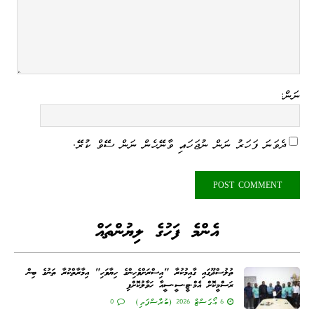
ނަން:
ދެވަނަ ފަހަރު ނަން ނުޖަހައި ވާނޭހެން ނަން ސޭވް ކުރޭ.
އެންމެ ފަހުގެ ލިޔުންތައް
ތުލުސްދޫގައި ގާއިމުކުރާ "އިސްރަށްވެހިންގެ ހިޔާވަހި" އިމާރާތްކުރާ ތަނުގެ ބިން
ރަސްމީކޮށް އެމް.ޓީ.ސީ.ސީއާ ހަވާލުކޮށްފި
6 އޯގަސްޓް 2026 (ބުރާސްފަތި)
0