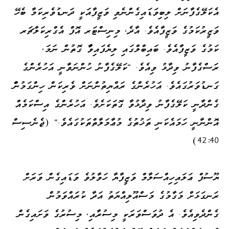
އެކަލޭގެފާނަށް ލިބިވަޑައިގެންނެވި ވަޒީފާއަކީ ދަނޑުވެރިކަމާ ބެހޭ
ވަޒީރުކަމުގެ ވަޒީފާއެވެ. އާދެ، މިނިސްޓަރ އޮފް އެގްރިކަލްޗަރ
ކަމުގެ ވަޒީފާއެވެ. ބައިބްލްގައި ލިޔެފައިވާާ ގޮތުން ނަމަ،
ރަސްގެފާނު ވިދާޅު ވިއެވެ. "ކަލޭގެފާނު ހުންނަވާނީ އަހުރެންގެ
ގަނޑުވަރުގައެވެ. އަހުރެންގެ ރައްޔިތުންނަށް ވެރިކަން ހިންގަމުންް
ގެންދާނީ ކަލޭގެފާނު ވިދާޅުވާ ގޮތަކަށެވެ. އަހުރެންގެ އިސްކަމެއް
އޮންނާނީ ހަމައެކަނި ތަޚުތުގެ މުޢާމަލާތްތަކުގައެވެ." (ޖެނެސިސް
42:40)
ޔޫސުފް ޢަލައިހިއްސަލާމް ވަޒީފާޔާ ހަވާލުވެ ވަޑައިގެން ވަރަށް
ރަނގަޅަށް މަގާމުގެ މަސްއޫލިއްޔަތު އަދާ ކުރައްވަމުން
ގެންދެވިއެވެ. އެ ދުވަސްވަރަކީ މިސުރާއި، މިސުރުގެ ވަށައިގެން