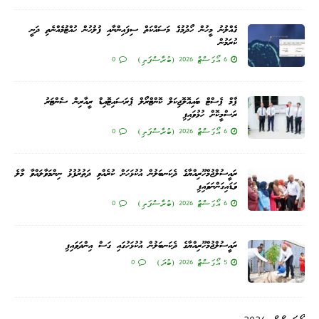
ގެއްލުނު މީހުން ހޯދުމުގެ މަސައްކަތް ސިފައިންނާއި ފުލުހުން ހުއްޓުމެއްނެތި ދަނީ
ކުރަމުން
6 އޯގަސްޓް 2026 (ބުރާސްފަތި)
0
ޕާމް ޕެސްޓް ބައިއޮލޮޖިކަލް ކޮންޓްރޯލް ޕެރަސައިޓޮއިޑް ރީއާރިން ސެންޓަރު
ރަސްމީކޮށް ހުޅުވައިފި
6 އޯގަސްޓް 2026 (ބުރާސްފަތި)
0
ރައީސުލްޖުމްހޫރިއްޔާގެ ދެކަނބަލުން އުކުޅަހަށް ކުރެއްވި ދަތުރުފުޅު ނިންމަވާލައްވާ މާލެ
ވަޑައިގަންނަވައިފި
6 އޯގަސްޓް 2026 (ބުރާސްފަތި)
0
ރައީސުލްޖުމްހޫރިއްޔާގެ ދެކަނބަލުން އުކުޅަހުގައި ގަސް އިންދަވައިފި
5 އޯގަސްޓް 2026 (ބުދަ)
0