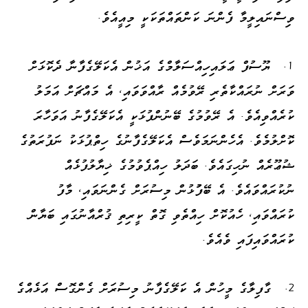
ވިސްނައިލީމާ ފެންނަ ކަންތައްތަކަކީ މިއީއެވެ.
1.
ޔޫސުފް ޢަލައިހިއްސަލާމްގެ އަޚުން އެކަލޭގެފާނާ ދެކޮޅަށް
ވަރަށް ނުރައްކާތެރި ރޭވުމެއް ރާއްވަވައި، އެ މައްޗަށް އަމަލު
ކުރެއްވިއެވެ. އެ ރޭވުމުގެ ބޭނުންފުޅަކީ އެކަލޭގެފާނު އަވަހާރަ
ކޮށްލުމެވެ. އެހެންނަމަވެސް އެކަލޭގެފާނުގެ ހިތްޕުޅަކު ނަފުރަތުގެ
ޝުޢޫރެއް ނުހިގައެވެ. ބަދަލު ހިއްޕެވުމުގެ ޚިޔާލުފުޅެއް
ނުކުރައްވައެވެ. އެ ބޭފުުޅުން މިސުރަށް ގެންނަވައި، މާފު
ކުރައްވައި، ހެއުކޮށް ހިއްތެވި ގޮތް ކީރިތި ޤުރްއާނުގައި ބަޔާން
ކުރައްވައިފައި ވެއެވެ.
2.
ގާފިލާގެ މީހުން އެ ކަލޭގެފާނު މިސުރަށް ގެންގޮސް އަޅެއްގެ