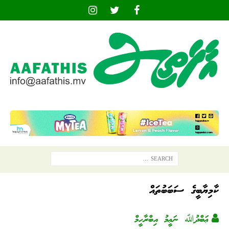
ކާމިޔާބީގެ ސަބަބުތައް
ޢަބްދުﷲ ނަޢީމު އިބްރާހީމް