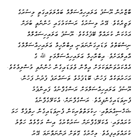
ބާޒާރުން ޔޫސުފު ޢަލައިހިއްސަލާމް ބައްލަވައިގަތީ މިސުރުގެ
ވަޒީރެކެވެ. އޭރު މިސުރުގެ ރަސްކަމުގައި ހުންނެވީ ބުދަށް
އަޅުކަން ކުރައްވާ ބޭފުޅެކެވެ. ޔޫސުފު ޢަލައިހިސައްލާމް
ނިސްބަތްވެ ވަޑައިގަންނަވަނީ އިބްރާހީމް ޢަލައިހިއްސަލާމްގެ
އާއިލާއަށެވެ. އިބްރާހީމް ޢަލައިހިއްސަލާމަކީ ﷲ ގެ
އެއްކައުވަންތަކަމަށް އީމާން ވެވަޑައިގެން ހުންނެވި މުސްލިމެކެވެ.
އަހަރުތަކެއް ފަހުން، ބޮޑުފުޅުވެ ތަސައްރަފު ފުދުނު ފަހުން،
ޔޫސުފު ޢަލައިހިއްސަލާމަށް ރަސްގެފާނުގެ ފައިންޕުޅު
ފެނިވަޑައިގެންފިއެވެ. ރަސްގެފާނަށް، އެކަލޭގެފާނުގެ
ޝަޚްސިއްޔަތާއި، ހިކުމަތްތެރިކަން ފެނިވަޑައިގެން ހިތްޕުޅާ ހަމަ
ކުރައްވައި، އެކަލޭގެފާނަށް ސަރުކާރުގެ އިސް މަގާމެއް ހަވާލު
ކުރައްވައިފިއެވެ. މިހާރުގެ ގޮތަށް ދަންނަވާނަމަ އޭރު