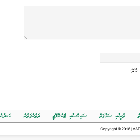
ކުރޭ.
ު
ތާރީޚާއި ސަގާފަތް
ސައިންސާއި ޓެކްނޮލޮޖީ
ދަތުރުފަތުރު
ހަނދާން
Copyright © 2016 | AAFA