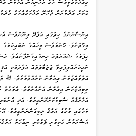
މިއަޅުކަމަކީވެސް ހަމަ އެހެނިހެން އަޅުކަން އަދ
ގޮތަށް އަދާކުރަން ޖެހޭނޭ އަޅުކަމެއްކަމާ މެދަކު
އިންސާނުންގެ ހިތުގައި އުފެދޭ މިނޫންވެސް އެކިއ
މިގޮތަށެވެ. ކޮންމެވެސް މީހެއްގެ ނުބައިކަމުގެ ސ
ހިފުމުގެ ޝުޢޫރުތައް ހިނގައިގެންފާނެއެވެ. ޙަސަ
ނަހީކުރެއްވިފައިވާ ޖަޒުބާތުތައް އުފެދުމަކީ ޙަޤީ
އަތުވެއްޖެކަން އިޢުލާން ކުރެއްވުމެކެވެ. ﷲ ތަ
ލިބިއްޖެކަން އިޢުލާން އަންގާލުމެވެ. އެވަގުތު ކ
އަޚްލާޤެއް ސާބިތުކޮށްދޭންވީއެވެ. އަދި އެނުބައި
ކަމުގައި ވުމުގެ ޙައްޤު ލިބިގަންނަންވީއެވެ. އޭ
ޙަޟްރަތުން މަތިވެރި ޘަވާބާއި ނިޢުމަތް ޙައްޤުވެ