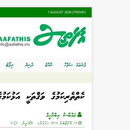
7 AUGUST 2026 (FRIDAY)
ފުރަތަމަ ޞަފްޙާ
ރާއްޖެ
ދުނިޔެ
ރިޕޯޓު
ކެތްތެރިކަމުގެ ވަޤްތަކީ އަޅުކަމުގ
ޢައްބާސް އިބްރާހީމް
14 އޮކްޓޯބަރު 2016 (ހުކުރު)
ދީން
0