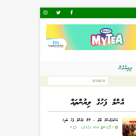
ދިރިއުޅުން
އެންމެ ފަހުގެ ލިޔުންތައް
އަންދަލުސްގެ ބާޒު – 89 (އެންމެ ފަހު ބައި)
7 އޯގަސްޓް 2026 (ހުކުރު)
0