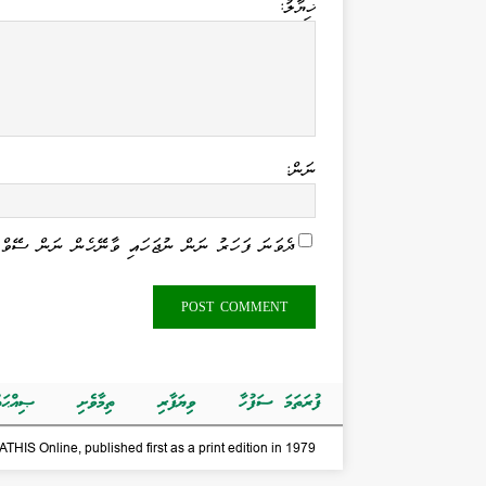
ޚިޔާލު:
ނަން:
ދެވަނަ ފަހަރު ނަން ނުޖަހައި ވާނޭހެން ނަން ސޭވް 
ފުރަތަމަ ސަފުހާ
ވިޔަފާރި
ތިމާވެށި
ޞިއްޙަތ
THIS Online, published first as a print edition in 1979