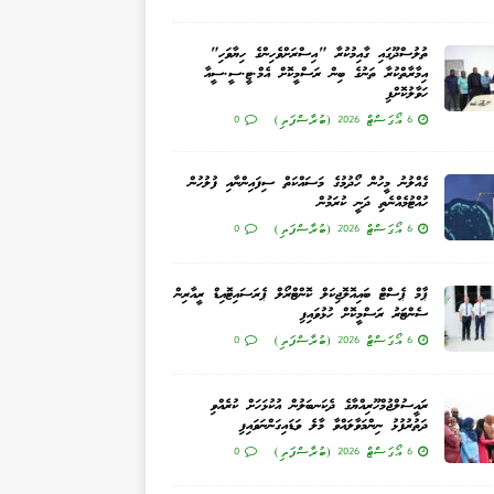
ތުލުސްދޫގައި ގާއިމުކުރާ "އިސްރަށްވެހިންގެ ހިޔާވަހި"
އިމާރާތްކުރާ ތަނުގެ ބިން ރަސްމީކޮށް އެމް.ޓީ.ސީ.ސީއާ
ހަވާލުކޮށްފި
6 އޯގަސްޓް 2026 (ބުރާސްފަތި)
0
ގެއްލުނު މީހުން ހޯދުމުގެ މަސައްކަތް ސިފައިންނާއި ފުލުހުން
ހުއްޓުމެއްނެތި ދަނީ ކުރަމުން
6 އޯގަސްޓް 2026 (ބުރާސްފަތި)
0
ޕާމް ޕެސްޓް ބައިއޮލޮޖިކަލް ކޮންޓްރޯލް ޕެރަސައިޓޮއިޑް ރީއާރިން
ސެންޓަރު ރަސްމީކޮށް ހުޅުވައިފި
6 އޯގަސްޓް 2026 (ބުރާސްފަތި)
0
ރައީސުލްޖުމްހޫރިއްޔާގެ ދެކަނބަލުން އުކުޅަހަށް ކުރެއްވި
ދަތުރުފުޅު ނިންމަވާލައްވާ މާލެ ވަޑައިގަންނަވައިފި
6 އޯގަސްޓް 2026 (ބުރާސްފަތި)
0