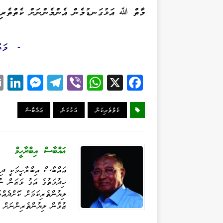
މާތް ﷲ އަޅުގަނޑުމެން އެންމެންނަށް ކެތްތެރިވުމ
މަވ
-
Li
M
Te
Vi
W
X
Fa
k
es
le
be
ha
ce
d
se
gr
r
ts
bo
ކެތްތެރިކަން
އަޅުކަން
ޢައްބާސް
I
ng
a
A
ok
n
er
m
pp
ޢައްބާސް އިބްރާހީމް
ޢައްބާސް އިބްރާހީމަކީ ދިވ
ޚިދުމަތުގެ އަގު ވަޒަން ނު
ލިޔުންތެރިކަމަށް ކޮށްދެއް
ޒުވާން ލިޔުންތެރިންނަށް 