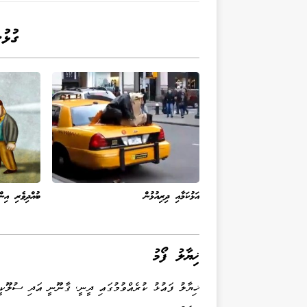
ގުޅު
އަޅުކަމާއި ދިރިއުޅުން
ބުއްދިވެރި އިނ
ޚިޔާލު ފޯމު
ޚިޔާލު ފައުޅު ކުރެއްވުމުގައި ދީނީ، ޤާނޫނީ އަދި ސުލޫކީ