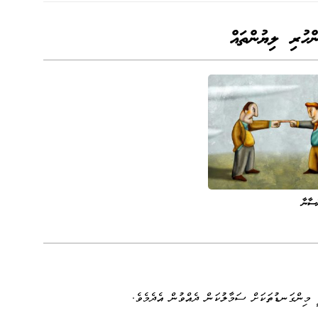
ންހުރި ލިޔުންތައް
ްސާނާ
 މިންގަނޑުތަކަށް ސަމާލުކަން ދެއްވުން އެދެމެވެ.