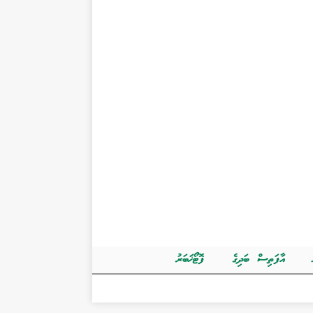
އާފަތިސް ބަދިގެ
ފޮޓޯޚަބަރު