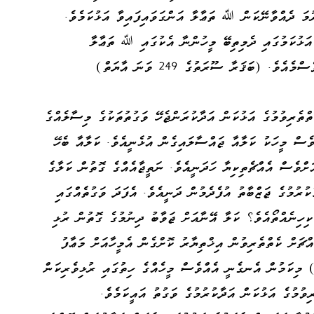
ުމަ ދެއްވާނޭކަން ﷲ ތަޢާލާ އަންގަވައިފައިވާ އަޅުކަމެވެ.
ތް) އަދި އެ އަޅުކަމުގައި ދެމިތިބޭ މީހުންނާ އެކުގައި ﷲ ތަޢާލާ
ެ. (ބަޤަރާ ސޫރަތުގެ 249 ވަނަ އާޔަތް)
ްތެރިވުމުގެ އަޅުކަން އަދާކުރަންޖެހޭ ވަގުތުތަކުގެ މިސާލެއްގެ
ވެސް މީހަކު ކަލާއާ ޖައްސާލައިގެން އުޅެނީއެވެ. ކަލާއާ ބެހޭ
ަށްވެސް އެއްޗެތިކިޔާ ހަދަނީއެވެ. ނަތީޖާއެއްގެ ގޮތުން ކަލާގެ
ކުރުމުގެ ޖަޒްބާތު އުފެދެމުން ދަނީއެވެ. އެފަދަ ވަގުތެއްގައި
ިހިނެއްތޯއެވެ؟ ކަލާ އޭނާއަށް ޖަވާބު ދިނުމުގެ ގޮތުން ރުޅި
ްޗަށް ކެތްތެރިވުން އިޚްތިޔާރު ކޮށްގެން އެމީހާއަށް މަޢާފު
ސޫރަތުގެ 37 ވަނަ އާޔަތް) މިކަމުން އެނގެނީ އެއްވެސް މީހެއްގެ ހިތުގައި ރުޅިވެރިކަން
ިވުމުގެ އަޅުކަން އަދާކުރުމުގެ ވަގުތު އައީކަމެވެ.