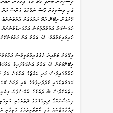
މިސްކިތުން ބަންގި ގޮވާ އަޑު އިވުމުން ނަމާދު 
އަދި މިސްކިތަށް ގޮސް ނަމާދުގެ ފަރްޟު އަދާ ކ
ކޮށްގެން ލިބޭނޭ ހެޔޮ ދަރުމައަށް އެދެމުންނެވެ. 
ދުވަސްވަރު އަތުވެއްޖެކަން އަޅުގަނޑުމެންނަށް އ
ކުރިމަތިލަމުއެވެ. ﷲ ތަޢާލާ އަށް އަޅުކަންކޮށްގ
މިގޮތަށް ބަލާއިރު ކެތްތެރިވުމަކީވެސް އަޅުކަމެކ
ލިބޭނޭކަމަށް ﷲ ތަޢާލާ އަންގަވާފައިވާ އަޅުކަމެ
ކުރުމުގައިވެސް، އަދި ޙައްޖުގެ އަޅުކަން އަދާ ކ
އަމަލުތަކުގައި ކެތްތެރިވުމުގެ ބައި ވަރަށް ބޮޑަށ
އިތުރަށްވެސް ﷲ ތަޢާލާގެ ރުއްސެވުން ލިބެނިވި ގ
އިންސާނުންގެ ދިރިއުޅުމުގެ ދަތުރުގައި ކުރިމަތި
ދިމާވެއްޖެނަމަ އެއީ ކެތްތެރިވުމުގެ މަތިވެރި އަ