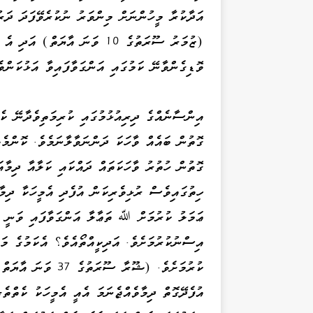
އަދާކުރާ މީހުންނަށް މިންވަރު ނުކުރެވޭފަދަ ދަރ
(ޒުމަރު ސޫރަތުގެ 10 ވަނަ އާޔަ
ވޮޑިގެންވާނޭ ކަމުގައި އަންގަވާފައިވާ އަޅުކަންވެސްމެއެވ
އިންސާނެއްގެ ދިރިއުޅުމުގައި ކުރިމަތިވެދާނޭ ކެތ
ގޮތުން ބައެއް ވާހަކަ ދަންނަވާލާނަމެވެ. ކޮންމެ
ގޮތުން ހުތުރު ވާހަކަތައް ދައްކައި ކަލާއާ ދިމާއ
ހިތުގައިވެސް ރުޅިވެރިކަން އުފެދި އެމީހަކާ ދިމާ
ޢަމަލު ކުރުމަށް ﷲ ތަޢާލާ އަންގަވާފައި ވަނީ ކ
އިސްނުކުރުމަށެވެ. އަދިކީއްތޯއެވެ؟ އެކަމުގެ މައ
ކުރުމަށެވެ. (ޝޫރާ 
އުފެދޭގޮތް ދިމާވެއްޖެނަމަ އެއީ އެމީހަކު ކެތްތެރ