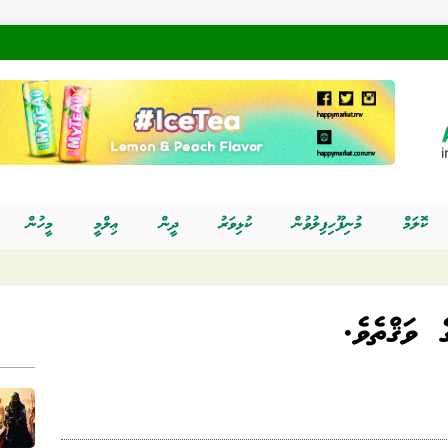
ކޮލަމް
މުނިފޫހިފިލުވުން
ކުޅިވަރު
ދީން
ޢިލްމީ
މީހުން
ެ ވަޤްތެވެ.