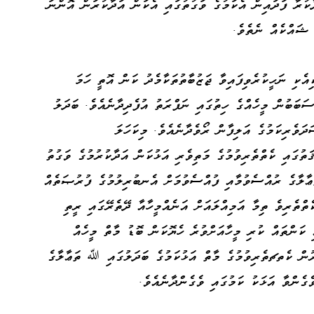
ާކުރާ ފަދައިން އެކަމުގެ ވަގުތުގައި އެކަން އަދާކުރަން އޮންނަ
 ޝައްކެއް ނެތެވެ.
ެކި ނަހީކުރެވިފައިވާ ޖަޒުބާތުތަކާމެދު ކަން އޮތީ ހަމަ
ަބަބުން މީހެއްގެ ހިތުގައި ނަފްރަތު އުފެދިދާނެއެވެ. ބަދަލު
ދަވެރިކަމުގެ އަލިފާން ރޯވެދާނެއެވެ. މިކަހަލަ
ޤަތުގައި ކެތްތެރިވުމުގެ މަތިވެރި އަޅުކަން އަދާކުރުމުގެ ވަގުތު
ޢާލާގެ ރުއްސެވުމާއި ފުއްސެވުމަށް އެނބުރިލުމުގެ ފުރުޞަތެއް
ެތްތެރިވެ ތިމާ އަމިއްލައަށް އަނެއްމީހާއާ ދޭތެރޭގައި ރީތި
 ކަންތައް ކުރި މީހާއަށްވުރެ ހެޔޮކަން ބޮޑު މާތް މީހެއް
ރުން ކެތޗތެރިވުމުގެ މާތް އަޅުކަމުގެ ބަދަލުގައި ﷲ ތަޢާލާގެ
ގެންވާ އަޅަކު ކަމުގައި ވެގެންދާނެއެވެ.