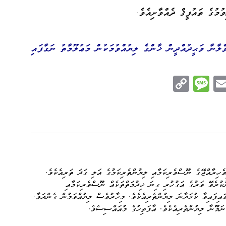
ުގެ ތައުފީޤް ދެއްވާށިއެވެ.
ްލާނާ ވަޙީދުއްދީން ޚާންގެ ލިޔުއްވުމަކުން މަޢުލޫމާތު ނަގާފައި
C
M
E
op
es
m
n
y
sa
ail
e
Li
ge
nk
ެހިރާއްޖޭގެ ނޫސްވެރިކަމާއި ލިޔުންތެރިކަމުގެ އަލި ގަދަ ތަރިއެކެވެ.
ކުރެވޭ ވަރުގެ އަގުހުރި ގިނަ ޚިދުމަތްތަކެއް ނޫސްވެރިކަމާއި
ވައިފައިވާ ކުޅަދާނަ ލިޔުންތެރިއެކެވެ. މިހާރުވެސް ލިޔުއްވަމުން ގެންދަވާ،
ނަމޫނާ ލިޔުންތެރިއެކެވެ. އާފަތިހުގެ މުއައްސިސެވެ.