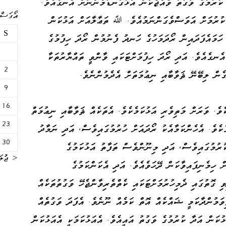
ކުރުމުގެ ވަގުތު ވެއްޖެކަން އަޅުގަނޑުމެންނަށް އެނގެއެވެ.
އޯގަސްޓް 
ުރުމަށް އަވަސްވެގަންނަމުއެވެ. ﷲ ތަޢާލާއަށް އަޅުކަން
S
ހަމައެފަދައިން ރޯދަމަހުގެ ހަނދު ފެނުމުން ރޯދަ ހިފުމުގެ
ެނގެއެވެ. އަދި ރޯދަ ހިފުމަށްޓަކައި ވާންވީ ތައްޔާރުތަކާ
2
ެން ލިބޭނޭ ޘަވާބާއި ނިޢުމަތަށް އެދެމުންނެވެ.
9
16
ެވެ. ވަރަށް މަތިވެރި އަޅުކަމެކެވެ. އެތަކެއް ޘަވާބާއި ނިޢުމަތް
23
ކެވެ. އެހެންކަމާއެކު ރޯދައަށް ހުރުމުގައިވެސް، އަދި ނަމާދު
30
ުރުމުގައިވެސް، އަދި މިނޫންވެސް ތަފާތު އަޅުކަމުގެ
« ޖުލަ
ް ހިމެނިފައިވާކަން ދޭހަވެއެވެ. އަދި އެކަންކަމުގެ
ޮތުގައި ދެމިހުރުމަށްޓަކައި ކެތްތެރިވާންޖެހޭ ވަގުތުތަކެއް
ވަމުންދާކަމީ ޝައްކެއް އޮތް ކަމެއް ނޫނެވެ. އެފަދަ ވަގުތެއް
ޅުކަން އަދާ ކުރުމުގެ ވަގުތު އައީއެވެ. އެއަޅުކަމަކީ އެއަޅުކަން