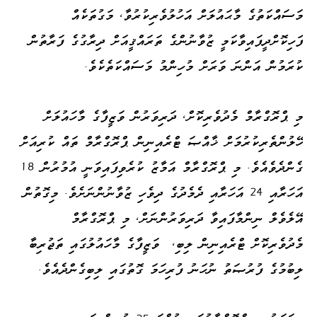
މަސައްކަތުގެ މާޙައުލަށް އަހުލުވެރިކުރުވާ، މަގުތަކެއް
ފަހިކޮށްދީފައިވާކަމީ ޒުވާނުންގެ ތަރައްޤީއަށް ދިރާގުގެ ފަރާތުން
ކުރަމުން އަންނަ ވަރަށް މުހިންމު މަސައްކަތެކެވެ.
މި ޕްރޮގްރާމް މެދުވެރިކޮށް، ދަރިވަރުން ވަޒީފާގެ މާހައުލަށް
ހޭލުންތެރިކުރުމަށް ޚާއްޞަ ޓްރެއިނިން ޕްރޮގްރާމް ތައް ކުރިއަށް
ގެންދެވެއެވެ. މި ޕްރޮގްރާމް އަމާޒު ކުރެވިފައިވަނީ އުމުރުން 18
އަހަރާއި 24 އަހަރާއި ދެމެދުގެ ދިވެހި ޒުވާނުންނަށެވެ. މިގޮތުން
އޭލެވެލް ނިންމާފައިވާ ދަރިވަރުންނަށް، މި ޕްރޮގްރާމް
މެދުވެރިކޮށް ޓްރެއިނިން ލިބި، ވަޒީފާގެ މާހައުލުގައި ތަޖުރިބާ
ލިބުމުގެ ފުރުޞަތު ނުހަނު ފުރިހަމަ ގޮތުގައި ލިބިގެންދެއެވެ.