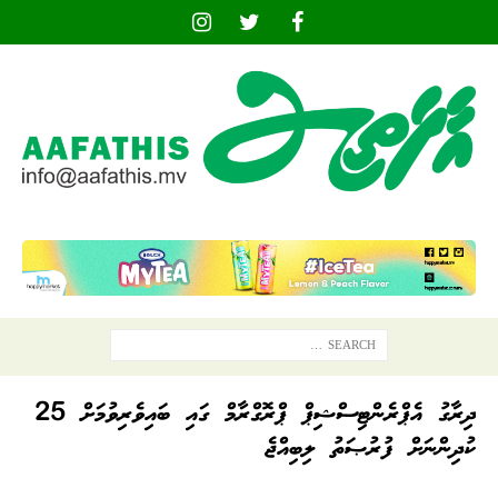
ދިރާގު އެޕްރެންޓިސްޝިޕް ޕްރޮގްރާމް ގައި ބައިވެރިވުމަށް 25
ކުދިންނަށް ފުރުޞަތު ލިބިއްޖެ