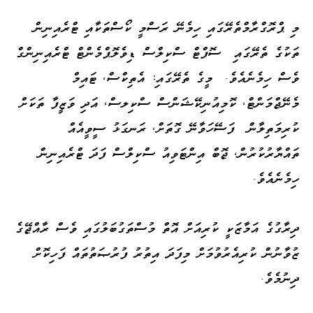
މި ޕްރޮގްރާމްތެރޭގައި ހިމެނޭ ރަސްމީ ކޯސްތަކާއި ޓްރެއިނިން
ތަކުގެ ތެރޭގައި ސޮފްޓް ސްކިލްސް ޑިވެލޮޕްމެންޓް ޓްރެއިނިންގް
ވެސް ހިމެނެއެވެ. މީގެ ތެރޭގައި: އެތިކްސް، ޓައިމް
މެނޭޖްމަންޓް، ކޮމިއުނިކޭޝަންސް ސްކިލސް، އަދި ވަޒީފާ ތަކަށް
ކުރިމަތިލާން ފަސޭހަވާނޭ ގޮތަށް، ރަނގަޅު ސީވީއެއް
ތައްޔާރުކުރުން، ޖޮބް އިންޓަވިއު ސްކިލްސް ފަދަ ޓްރެއިނިން
ހިމެނެއެވެ.
ދިރާގުގެ އަމާޒަކީ ކުރިއަށް އޮތް މުސްތަގުބަލުގައި ވެސް ރާއްޖޭގެ
ޒުވާނުން ކުރިއެރުވުމަށް މިފަދަ އިތުރު ފުރުޞަތުތައް ފަހިކޮށް
ދިނުމެވެ.