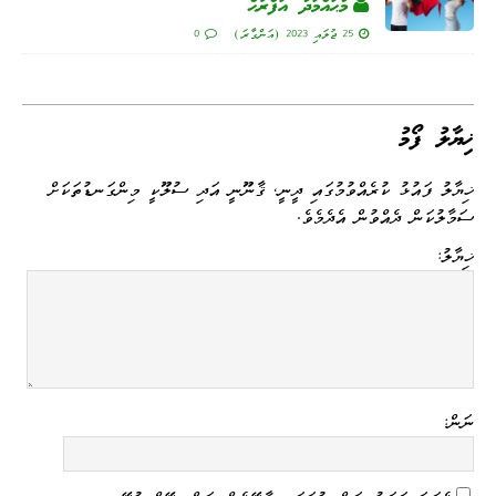
މުޙައްމަދު އަފްރާޙް
25 ޖުލައި 2023 (އަންގާރަ)
0
ޚިޔާލު ފޯމު
ޚިޔާލު ފައުޅު ކުރެއްވުމުގައި ދީނީ، ޤާނޫނީ އަދި ސުލޫކީ މިންގަނޑުތަކަށް
ސަމާލުކަން ދެއްވުން އެދެމެވެ.
ޚިޔާލު:
ނަން: