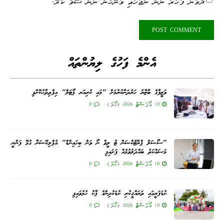
ދެވަނަ ފަހަރު ނަން ނުޖަހައި ވާނޭހެން ނަން ސޭވް ކުރޭ.
އެންމެ ފަހުގެ ލިޔުންތައް
ވަޒީފާގެ ބާޒާރު ހަރުދަނާކުރުމަށް "މައި ކެރިއަރ ޕޯޓަލް" އިފްތިތާޙުކޮށްފި
10 އޯގަސްޓް 2026 (ހޯމަ)
0
"ސޯޝަލް ޕްރޮޓެކްޝަން ޓު ލީވް ނޯ ވަން ބިހައިންޑް" އެޕްލިކޭޝަނާ ގުޅޭ ފަންނީ
މަސައްކަތު ބައްދަލުވުމެއް ފަށައިފި
10 އޯގަސްޓް 2026 (ހޯމަ)
0
ކުޑަފަރީގައި ތަރައްޤީކުރި ކުޑަކުދިންގެ ޕާކު ހުޅުވައިފި
10 އޯގަސްޓް 2026 (ހޯމަ)
0