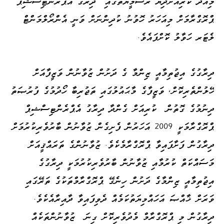
މިއަދު ކުރިއަށްދިޔަ ރަސްމީޔާތުގައި ދިރާގު އެޕްރެންޓިސްޝިޕް
ޕްރޮގްރާމަށް މިއަހަރު ހޮވުނު ކުދިންނަށް ވަނީ އެންރޯލްމަންޓް
ލެޓަރ ހަވާލު ކޮށްފައެވެ.
ދިރާގުގެ އިޖުތިމާއީ ޒިންމާ ގެ ދަށުން ޒުވާނުން ވަޒީފާއަށް
ހޭލުންތެރިކޮށް، ވަޒީފާގެ މާޙައުލުގައި ތަޖުރިބާ ހޯދުމުގެ ފުރުޞަތު
ދިނުމުގެ ގޮތުން ކުރިއަށް ގެންދާ ދިރާގު އެޕްރެންޓިސްޝިޕް
ޕްރޮގްރާމަކީ 2009 އަހަރުން ފެށިގެން ޒުވާނުން ބާރުވެރިކުރުމަށް
ދިރާގުން ފަށާފައިވާ ޕްރޮގްރާމެކެވެ. ޒުވާނުންގެ ތަރައްޤީއަށް
މަސައްކަތް ކުރުމާއި ޒުވާނުން ބާރުވެރިކުރުމަކީ ދިރާގުގެ
އިޖުތިމާއީ ޒިންމާގެ ދަށުން ހިނެގޭ ޕްރޮގްރާމްތަކުގެ ތަރޭގައި
ވަރަށް ޚާއްޞަ އަހައްމިޔަތުކަމެއް ދެވިފައިވާ ދާއިރާއެކެވެ.
ދިރާގުން މި ޕްރޮގްރާމް މެދުވެރިކޮށް ގިނަ ޒުވާނުންތަކެއް