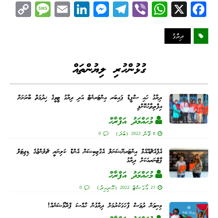
C
M
E
Li
M
Te
Vi
W
X
Fa
op
es
m
nk
es
le
be
ha
ce
y
sa
ail
ed
se
gr
r
ts
bo
ދިރާގު
Li
ge
I
ng
a
A
ok
nk
n
er
m
pp
ގުޅުންހުރި ލިޔުންތައް
ދިރާގު ހައި ސްޕީޑް ފައިބަރ އިންޓަރނެޓް އަދި ދިރާގު ޓީވީގެ ޚިދުމަތް ބާރަށަށް
އިފްތިތާޙުކޮށްފި
މުޙައްމަދު އަފްރާޙް
8 ޖޫން 2022 (ބުދަ)
0
އެފްއެޗްއޭއެމް އިންޓަރނޭޝަނަލް އެގްޒިބިޝަން އެންޑް ކަލިނަރީ ޗެލެންޖުގެ ޑިޖިޓަލް
ޕާޓްނަރއަކަށް ދިރާގު
މުޙައްމަދު އަފްރާޙް
27 އޯގަސްޓް 2022 (ހޮނިހިރު)
0
މިނިވަން ދުވަސް ފާހަގަކުރުމަށް ދިރާގުން ހާއްސަ ޕްރޮމޯޝަނެއް!