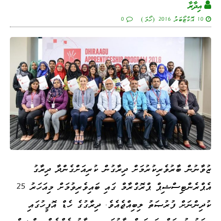
އިދާރާ
10 އޮކްޓޯބަރު 2016 (ހޯމަ)
0
ޒުވާނުން ބާރުވެރިކުރުމަށް ދިރާގުން ކުރިއަށްގެންދާ ދިރާގު
އެޕްރެންޓިސްޝިޕް ޕްރޮގްރާމް ގައި ބައިވެރިވުމަށް މިއަހަރު 25
ކުދިންނަށް ފުރުޞަތު ލިބިއްޖެއެވެ. ދިރާގުގެ ހެޑް އޮފީހުގައި