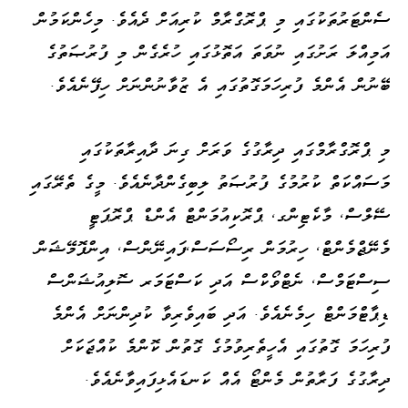
ސެންޓަރުތަކުގައި މި ޕްރޮގްރާމް ކުރިއަށް ދެއެވެ. މިހެންކަމުން
އަމިއްލަ ރަށުގައި ނުވަތަ އަތޮޅުގައި ހުރެގެން މި ފުރުޞަތުގެ
ބޭނުން އެންމެ ފުރިހަމަގޮތުގައި އެ ޒުވާނުންނަށް ހިފޭނެއެވެ.
މި ޕްރޮގްރާމްގައި ދިރާގުގެ ވަރަށް ގިނަ ދާއިރާތަކުގައި
މަސައްކަތް ކުރުމުގެ ފުރުޞަތު ލިބިގެންދާނެއެވެ. މީގެ ތެރޭގައި
ސޭލްސް، މާކެޓިންގ، ޕްރޮކިއުމަންޓް އެންޑް ޕްރޮޕަޓީ
މެނޭޖްމެންޓް، ހިރުމަން ރިސޯސަސް،ފައިނޭންސް، އިންފޮމޭޝަން
ސިސްޓަމްސް، ނެޓްވޯކްސް އަދި ކަސްޓަމަރ ސޮލިއުޝަންސް
ޑިޕާޓްމަންޓް ހިމެނެއެވެ. އަދި ބައިވެރިވާ ކުދިންނަށް އެންމެ
ފުރިހަމަ ގޮތުގައި އެހީތެރިވުމުގެ ގޮތުން ކޮންމެ ކުއްޖަކަށް
ދިރާގުގެ ފަރާތުން މެންޓޯ އެއް ކަނޑައެޅިފައިވާނެއެވެ.