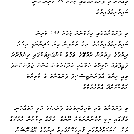
މިއަހަރު މި ޕްރޮގްރާމުގައި ޖުމްލަ 25 ކުދިން ވަނީ
ބައިވެރިވެފައިއެވެ.
މި ޕްރޮގްރާމްގައި މިހާތަނަށް ޖުމްލަ 149 ކުދިން
ބައިވެރިވެފައިވެއެވެ. މީގެ ތެރެއިން ގިނަ ކުދިންނަކީ މިހާރު
ދިރާގުގެ އިތުރުން ރާއްޖޭގެ ތަފާތު ކުންފުނިތަކުގައި ޒިންމާދާރު
ވަޒީފާތައް ކާމިޔާބު ކަމާއެކީ އަދާކުރަމުން އަންނަ ޒުވާނުންނެވެ.
މިއީ ދިރާގު އެޕްރެންޓިސްޝިޕް ޕްރޮގްރާމް ގެ ކާމިޔާބު
ރަމްޒުކޮށްދޭ އެއްހެއްކެވެ.
މި ޕްރޮގްރާމް ގައި ބައިވެރިވުމުގެ ފުރުޞަތު އޮތީ ހަމައެކަނި
މާލޭގައި ތިބި ޒުވާނުންނަކަށް ނޫނެވެ. މާލޭގެ އިތުރުން ރާއްޖޭގެ
އަށް ސަރަހައްދެއްގައި ޤާއިމުކޮށްފައިވާ ދިރާގުގެ އޮޕަރޭޝަން