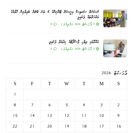
ނެޝަނަލް ސަރވިސް އިނީޝަލް ޓްރޭނިންގެ 4 ވަނަ ބެޗަށް ބައިވެރިން ހޮވުމުގެ
މަރުހަލާތައް ފަށައިފި
9 އޯގަސްޓް 2026 (އާދީއްތަ)
0
ގައްދޫގައި ދިވެހި ޕާސްޕޯޓުގެ ޚިދުމަތް ފަށައިފި
9 އޯގަސްޓް 2026 (އާދީއްތަ)
0
އޯގަސްޓް 2026
S
F
T
W
T
M
S
1
8
7
6
5
4
3
2
15
14
13
12
11
10
9
22
21
20
19
18
17
16