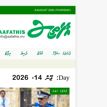
6 AUGUST 2026 (THURSDAY)
ފުރަތަމަ ޞަފްޙާ
ރާއްޖެ
ދުނިޔެ
ރިޕޯޓު
Day:
ޖޫން 14, 2026
ރާއްޖޭގެ ޚަބަރު