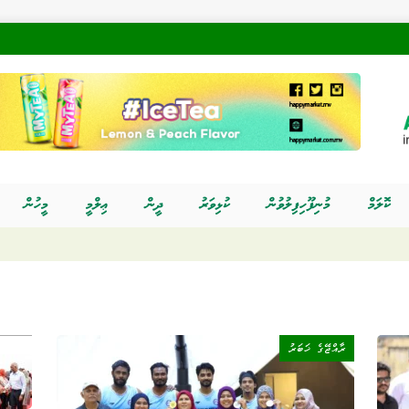
ކޮލަމް
މުނިފޫހިފިލުވުން
ކުޅިވަރު
ދީން
ޢިލްމީ
މީހުން
ރާއްޖޭގެ ޚަބަރު