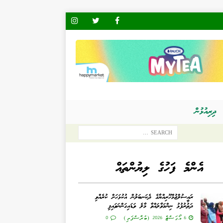
ދިރިއުޅުން
އެންމެ ފަހުގެ ލިޔުންތައް
ރައީސުލްޖުމްހޫރިއްޔާގެ ދެކަނބަލުން އުކުޅަހަށް ކުރެއްވި
ދަތުރުފުޅު ނިންމަވާލައްވާ މާލެ ވަޑައިގަންނަވައިފި
6 އޯގަސްޓް 2026 (ބުރާސްފަތި)
0