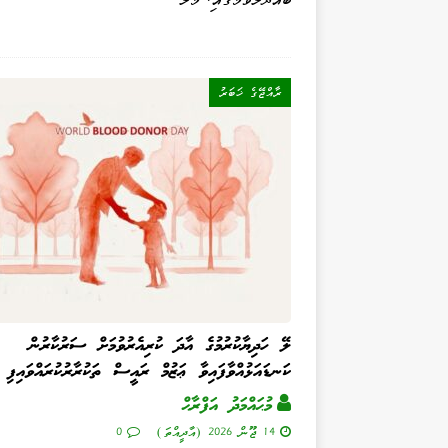
ރާއްޖޭގެ ޚަބަރު
ލޭ ހަދިޔާކުރުމުގެ އާދަ ކުރިއެރުވުމަށް ސަރުކާރުން
ކަނޑައަޅުއްވާފައިވާ ޢަޒުމް ރައީސް ތަކުރާރުކުރައްވައިފި
މުޙައްމަދު އަފްރާޙް
14 ޖޫން 2026 (އާދީއްތަ)
0