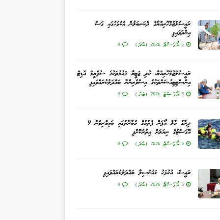
ރައީސުލްޖުމްހޫރިއްޔާގެ ދެކަނބަލުން އުކުޅަހުގައި ގަސް
އިންދަވައިފި
5 އޯގަސްޓް 2026 (ބުދަ)
0
ރައީސުލްޖުމްހޫރިއްޔާ، ކުދި ޖަޒީރާ ޤައުމުތަކުގެ ސުޕްރީމް އޮޑިޓް
އިންސްޓިޓިއުޝަންތަކުގެ އިސްވެރިންނާ ބައްދަލުކުރައްވައިފި
5 އޯގަސްޓް 2026 (ބުދަ)
0
ދިރާގު މާލެ އޯޕަން ފެތުމުގެ މުބާރާތުގައި ބައިވެރިވުން 9
އޮގަސްޓުގެ ނިޔަލަށް އިތުރުކޮށްފި
5 އޯގަސްޓް 2026 (ބުދަ)
0
ރައީސް، އުކުޅަހު ކައުންސިލާ ބައްދަލުކުރައްވައިފި
5 އޯގަސްޓް 2026 (ބުދަ)
0