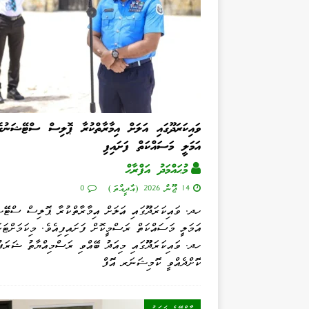
ވައިކަރަދޫގައި އަލަށް އިމާރާތްކުރާ ޕޮލިސް ސްޓޭޝަނުގެ
އަމަލީ މަސައްކަތް ފަށައިފި
މުޙައްމަދު އަފްރާޙް
14 ޖޫން 2026 (އާދީއްތަ)
0
ހދ. ވައިކަރަދޫގައި އަލަށް އިމާރާތްކުރާ ޕޮލިސް ސްޓޭޝ
އަމަލީ މަސައްކަތް ރަސްމީކޮށް ފަށައިފިއެވެ. މިކަމަށްޓަކ
ހދ. ވައިކަރަދޫގައި މިއަދު ބޭއްވި ރަސްމިއްޔާތު ޝަރަފު
ކޮށްދެއްވީ ކޮމިޝަނަރ އޮފް