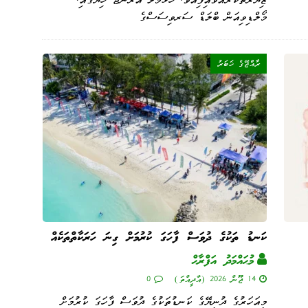
މޯލްޑިވިއަން ބްލަޑް ސަރވިސަސްގެ
ރާއްޖޭގެ ޚަބަރު
ކަނޑު ތަކުގެ ދުވަސް ފާހަގަ ކުރުމަށް ގިނަ ހަރަކާތްތަކެއް
މުޙައްމަދު އަފްރާޙް
14 ޖޫން 2026 (އާދީއްތަ)
0
މިއަހަރުގެ ދުނިޔޭގެ ކަނޑުތަކުގެ ދުވަސް ފާހަގަ ކުރުމަށް