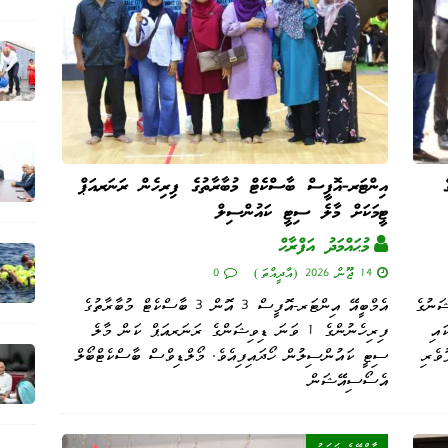
އިންޓަރ-އޮފީސް ބާސްކެޓް މުބާރާތުގެ ފިރިހެން ރަނަރއަޕް
ޓީމަކަށް މާލެ ސިޓީ ކައުންސިލް
މުޙައްމަދު އަފްރާޙް
14 ޖޫން 2026 (އާދީއްތަ)
0
ަނުގެ
އެމްބީއޭ އިންޓަރ-އޮފީސް 3 އޮން 3 ބާސްކެޓް މުބާރާތުގެ
ައި
ފިރިހެނުންގެ 1 ވަނަ ޑިވިޝަންގެ ރަނަރއަޕް ކަން މާލެ
ވެރި
ސިޓީ ކައުންސިލުން ހޯދައިފިއެވެ. މޯލްޑިވްސް ބާސްކެޓްބޯލް
އެސޯސިއޭޝަން