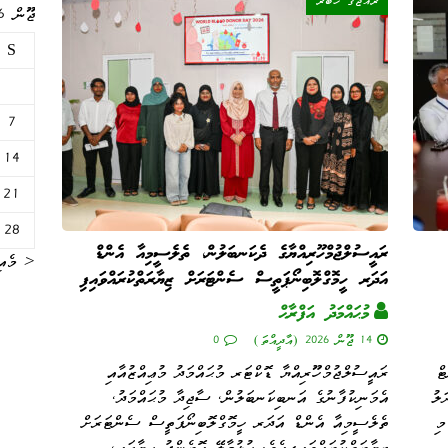
ރާއްޖޭގެ ޚަބަރު
ޖޫން 2026
S
7
14
21
28
ރައީސުލްޖުމްހޫރިއްޔާގެ ދެކަނބަލުން، ތެލެސީމިއާ އެންޑް
« މެއި
އަދަރ ހީމޮގްލޮބިނޯޕަތީސް ސެންޓަރަށް ޒިޔާރަތްކުރައްވައިފި
މުޙައްމަދު އަފްރާޙް
14 ޖޫން 2026 (އާދީއްތަ)
0
ޓް
ރައީސުލްޖުމްހޫރިއްޔާ ޑޮކްޓަރ މުޙައްމަދު މުޢިއްޒުއާއި
ލު
އެމަނިކުފާނުގެ އަނބިކަނބަލުން، ސާޖިދާ މުޙައްމަދު،
މި
ތެލެސީމިއާ އެންޑް އަދަރ ހީމޮގްލޮބިނޯޕަތީސް ސެންޓަރަށް
ޒިޔާރަތްކުރައްވައިފިއެވެ. ހުޅުމާލޭ އޮރެންޖު ހިޔާގައި،