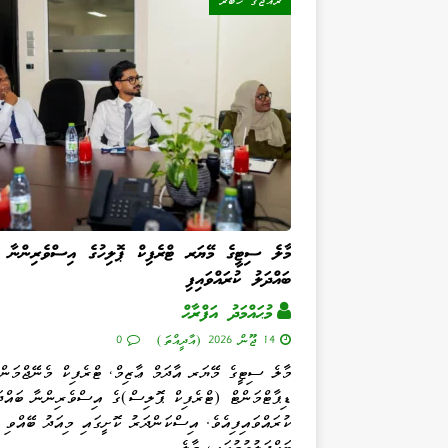
ރާއްޖޭގެ ޚަބަރު
މާލެ ސިޓީގެ މޭޔަރ ޓްރެފިކް ޕޮލިހުގެ އިސްވެރިންނާ
ބައްދަލު ކުރައްވައިފި
މުޙައްމަދު އަފްރާޙް
14 ޖޫން 2026 (އާދީއްތަ)
0
މާލެ ސިޓީގެ މޭޔަރ އާދަމް ޢާޒިމް، ޓްރެފިކް މެނޭޖްމަން
ޑިޕާޓްމަންޓް (ޓްރެފިކް ޕޮލިސް)ގެ އިސްވެރިންނާ ބައްދަ
ކުރައްވައިފިއެވެ. އިސްކަންދަރު ކޮށީގައި މިއަދު ބޭއްވި 
ބައްދަލުވުމުގައި، މާލެ