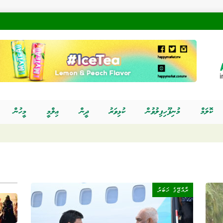
ކޮލަމް
މުނިފޫހިފިލުވުން
ކުޅިވަރު
ދީން
ޢިލްމީ
މީހުން
ރާއްޖޭގެ ޚަބަރު