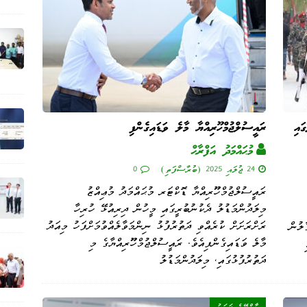
ައި
ރައީސުލްޖުމްހޫރިއްޔާ މާލެ ވަޑައިގެންފި
މުޙައްމަދު އަފްރާޙް
24 ޖުލައި 2025 (ބުރާސްފަތި)
0
ރައީސުލްޖުމްހޫރިއްޔާ ޑޮކްޓަރ މުޙައްމަދު މުޢިއްޒު
މިލަދުންމަޑުލު ދެކުނުބުރީގައި މީހުން ދިރިއުޅޭ ހުރިހާ
ރަށްރަށަށް ކުރެއްވި ދަތުރުފުޅު ނިންމަވާލެއްވުމަށްފަހު މިއަދު
ލުން
މާލެ ވަޑައިގެންފިއެވެ. ރައީސުލްޖުމްހޫރިއްޔާގެ މި
ދަތުރުފުޅުގައި، މިލަދުންމަޑުލު