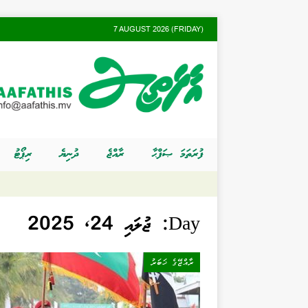
7 AUGUST 2026 (FRIDAY)
ފުރަތަމަ ޞަފްޙާ
ރާއްޖެ
ދުނިޔެ
ރިޕޯޓު
Day:
ޖުލައި 24, 2025
ރާއްޖޭގެ ޚަބަރު