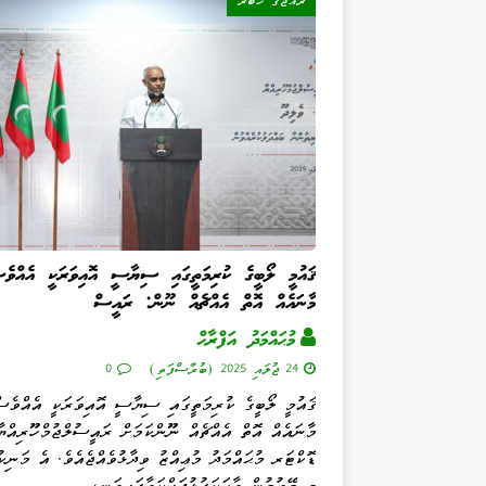
ރާއްޖޭގެ ޚަބަރު
ޤައުމީ ލޯބީގެ ކުރިމަތީގައި ސިޔާސީ އޮއިވަރަކީ އެއްވެ
މާނައެއް އޮތް އެއްޗެއް ނޫން: ރައީސް
މުޙައްމަދު އަފްރާޙް
24 ޖުލައި 2025 (ބުރާސްފަތި)
0
ޤައުމީ ލޯބީގެ ކުރިމަތީގައި ސިޔާސީ އޮއިވަރަކީ އެއްވެސ
މާނައެއް އޮތް އެއްޗެއް ނޫންކަމަށް ރައީސުލްޖުމްހޫރިއްޔާ
ޑޮކްޓަރ މުޙައްމަދު މުޢިއްޒު ވިދާޅުވެއްޖެއެވެ. އެ މަނިކ
މި މޭރުމުން ވާހަކަފުޅުދައްކަވާފައިވަނީ،