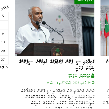
ރާއްޖޭގެ ޚަބަރު
ޖުލައި 2025
S
6
13
20
27
ސް
ވެލިދޫގައި ސީ ޕްލޭން ޕްލެޓްފޯމެއް ޤާއިމުކޮށް، ސީޕްލޭންގެ
« ޖޫން
ޚިދުމަތް ފަށަނީ
މުޙައްމަދު އަފްރާޙް
24 ޖުލައި 2025 (ބުރާސްފަތި)
0
ް
އަންނަ ޖަނަވަރީ މަހު ވެލިދޫގައި ސީ ޕްލޭން ޕްލެޓްފޯމެއް
ޤާއިމުކުރައްވައި ސީޕްލޭންގެ ޚިދުމަތް ފައްޓަވާނޭކަމަށް
ުފާނު
ރައީސުލްޖުމްހޫރިއްޔާ ޑޮކްޓަރ މުޙައްމަދު މުޢިއްޒު
ވިދާޅުވެއްޖެއެވެ. އެ މަނިކުފާނު މިކަން