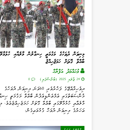
މިނިވަން ދުވަހުގެ މަގުމަތީ ހިނގާލުން މާލެއާއި ހުޅުމާލޭގ
ބާއްވާ ގޮތަށް ހަމަޖެހިއްޖެ
މުޙައްމަދު އަފްރާޙް
24 ޖުލައި 2025 (ބުރާސްފަތި)
0
ދިވެހިރާއްޖޭގެ ފަޚުރުވެރި 60ވަނަ މިނިވަން ދުވަހުގެ
މުނާޞަބަތުގައި އެމްއެންޑީއެފުން ބާއްވާ މަގުމަތީ ހިނގާ
މާލެއާއި ހުޅުމާލޭގައި ބާއްވާ ގޮތަށް ހަމަޖެހިއްޖެއެވެ. މި
އަހަރުގެ މިނިވަން ދުވަހާ ގުޅުވައިގެން،