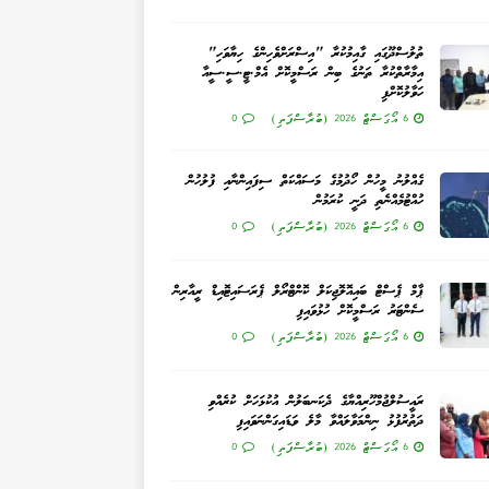
ތުލުސްދޫގައި ގާއިމުކުރާ "އިސްރަށްވެހިންގެ ހިޔާވަހި"
އިމާރާތްކުރާ ތަނުގެ ބިން ރަސްމީކޮށް އެމް.ޓީ.ސީ.ސީއާ
ހަވާލުކޮށްފި
6 އޯގަސްޓް 2026 (ބުރާސްފަތި)
0
ގެއްލުނު މީހުން ހޯދުމުގެ މަސައްކަތް ސިފައިންނާއި ފުލުހުން
ހުއްޓުމެއްނެތި ދަނީ ކުރަމުން
6 އޯގަސްޓް 2026 (ބުރާސްފަތި)
0
ޕާމް ޕެސްޓް ބައިއޮލޮޖިކަލް ކޮންޓްރޯލް ޕެރަސައިޓޮއިޑް ރީއާރިން
ސެންޓަރު ރަސްމީކޮށް ހުޅުވައިފި
6 އޯގަސްޓް 2026 (ބުރާސްފަތި)
0
ރައީސުލްޖުމްހޫރިއްޔާގެ ދެކަނބަލުން އުކުޅަހަށް ކުރެއްވި
ދަތުރުފުޅު ނިންމަވާލައްވާ މާލެ ވަޑައިގަންނަވައިފި
6 އޯގަސްޓް 2026 (ބުރާސްފަތި)
0