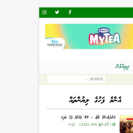
ދިރިއުޅުން
އެންމެ ފަހުގެ ލިޔުންތައް
އަންދަލުސްގެ ބާޒު – 89 (އެންމެ ފަހު ބައި)
7 އޯގަސްޓް 2026 (ހުކުރު)
0