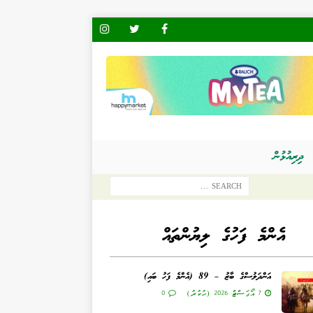
ދިރިއުޅުން
އެންމެ ފަހުގެ ލިޔުންތައް
އަންދަލުސްގެ ބާޒު – 89 (އެންމެ ފަހު ބައި)
7 އޯގަސްޓް 2026 (ހުކުރު)
0