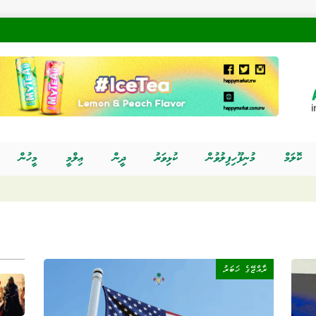
ކޮލަމް
މުނިފޫހިފިލުވުން
ކުޅިވަރު
ދީން
ޢިލްމީ
މީހުން
ރާއްޖޭގެ ޚަބަރު