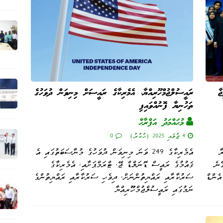
ާ
ރައީސުލްޖުމްހޫރިއްޔާ، އެމެރިކާގެ ރައީސަށް މިނިވަން ދުވަހުގެ
ތަހުނިޔާ ފޮނުއްވައިފި
މުޙައްމަދު އަފްރާޙް
4 ޖުލައި 2025 (ހުކުރު)
0
ާ
އެމެރިކާގެ 249 ވަނަ މިނިވަން ދުވަހުގެ މުނާސަބަތުގައި އެ
ޭނެ
ޤައުމުގެ ރައީސް ޑޮނަލްޑް ޖޭ. ޓްރަމްޕަށާއި، އެމެރިކާގެ
ެންޑް
ސަރުކާރާއި ރައްޔިތުންނަށް، ދިވެހި ސަރުކާރާއި ރައްޔިތުންގެ
ނަމުގައި ރައީސުލްޖުމްހޫރިއްޔާ