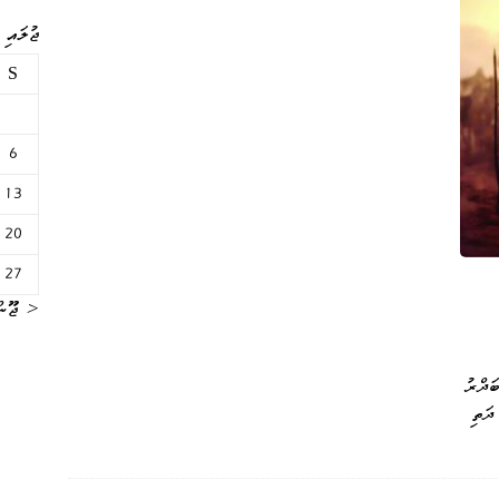
ޖުލައި 2025
S
6
13
20
27
« ޖޫން
 ޝާއިއުކުރި ބަޔާ ގުޅޭ) (4) ބަދްރު
ދަތި