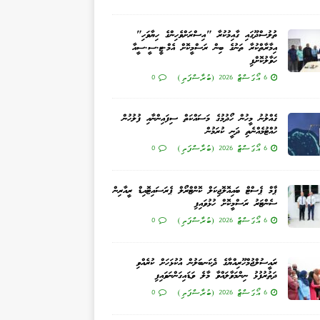
ތުލުސްދޫގައި ގާއިމުކުރާ "އިސްރަށްވެހިންގެ ހިޔާވަހި"
އިމާރާތްކުރާ ތަނުގެ ބިން ރަސްމީކޮށް އެމް.ޓީ.ސީ.ސީއާ
ހަވާލުކޮށްފި
6 އޯގަސްޓް 2026 (ބުރާސްފަތި)
0
ގެއްލުނު މީހުން ހޯދުމުގެ މަސައްކަތް ސިފައިންނާއި ފުލުހުން
ހުއްޓުމެއްނެތި ދަނީ ކުރަމުން
6 އޯގަސްޓް 2026 (ބުރާސްފަތި)
0
ޕާމް ޕެސްޓް ބައިއޮލޮޖިކަލް ކޮންޓްރޯލް ޕެރަސައިޓޮއިޑް ރީއާރިން
ސެންޓަރު ރަސްމީކޮށް ހުޅުވައިފި
6 އޯގަސްޓް 2026 (ބުރާސްފަތި)
0
ރައީސުލްޖުމްހޫރިއްޔާގެ ދެކަނބަލުން އުކުޅަހަށް ކުރެއްވި
ދަތުރުފުޅު ނިންމަވާލައްވާ މާލެ ވަޑައިގަންނަވައިފި
6 އޯގަސްޓް 2026 (ބުރާސްފަތި)
0