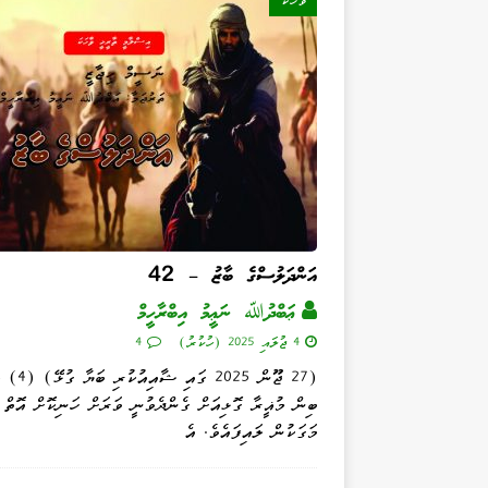
ވާހަކަ
އަންދަލުސްގެ ބާޒު – 42
ޢަބްދުﷲ ނަޢީމު އިބްރާހީމް
4 ޖުލައި 2025 (ހުކުރު)
4
(27 ޖޫން 2025 ގައި
ބިން މުޣީރާ ގޮޅިއަށް ގެންދެވުނީ ވަރަށް ހަނިކޮށް އޮތް 
މަގަކުން ލައިފައެވެ. އެ