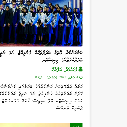
ކަންކަންކުރާ ގޮތަށް ބަދަލުތަކެއް ގެނެވިއްޖެ ނަމަ ނަތީޖ
ބަދަލުކުރެވޭނެ: މިނިސްޓަރ
މުޙައްމަދު އަފްރާޙް
4 ޖުލައި 2025 (ހުކުރު)
0
އަބަދު އެއްގޮތަކަށް ކަންކުރުމުގެ ބަދަލުގައި ކަންކަންކުރ
ގޮތަށް ބަދަލުތަކެއް ގެނެވިއްޖެ ނަމަ ނަތީޖާ ބަދަލުކުރެވ
ކަމަށް މިނިސްޓްރ އޮފް ސިޓީސް، ލޯކަލް ގަވަރމަންޓް އ
ޕަބްލިކް ވަރކްސް