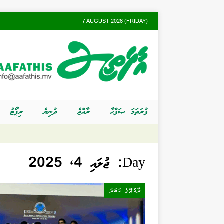
7 AUGUST 2026 (FRIDAY)
ފުރަތަމަ ޞަފްޙާ
ރާއްޖެ
ދުނިޔެ
ރިޕޯޓު
Day:
ޖުލައި 4, 2025
ރާއްޖޭގެ ޚަބަރު