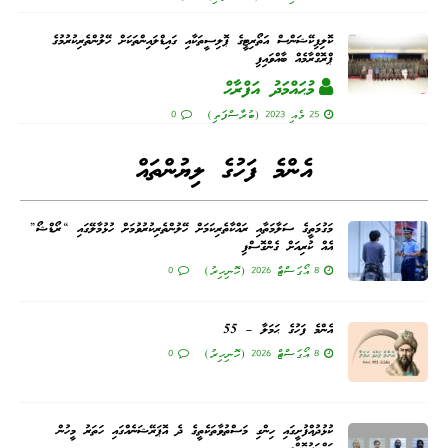
ކޮލިފިކޭޝަންސް އަތޯރިޓީގެ ޕޮލިސީތަކާއި ގައިޑްލައިންތަކަށް ހޭލުންތެރިކުރުމުގެ
ޕްރޮގްރާމެއް ބާއްވައިފި
މުޙައްމަދު އަފްރާޙް
25 މެއި 2023 (ބުރާސްފަތި)
0
އެންމެ ފަހުގެ ލިޔުންތައް
މަގުމަތީގެ ސަލާމަތާއި ރައްކާތެރިކަމަށް ހޭލުންތެރިކުރުވުމަށް ހުޅުމާލޭގައި “ރޯޑްޝޯ”
އެއް ކުރިއަށް ގެންގޮސްފި
8 އޯގަސްޓް 2026 (ހޮނިހިރު)
0
އެންމެ ފަހުގެ ޙަމަލާ – 55
8 އޯގަސްޓް 2026 (ހޮނިހިރު)
0
ކުޅުދުއްފުށީގައި ހިންގި މަސްތުވާތަކެތީގެ ދެ އޮޕަރޭޝަނެއްގައި ހަތަރު މީހުން