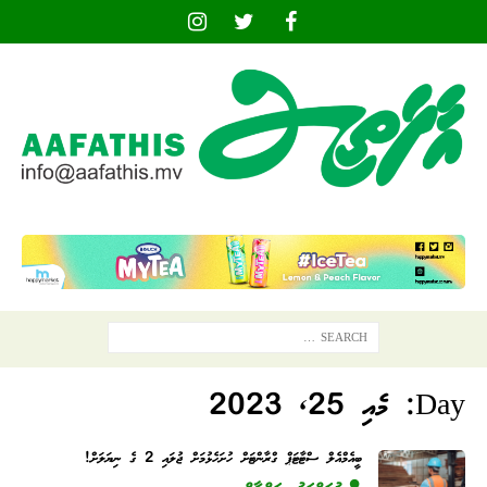
Day:
މެއި 25, 2023
ބީއެމްއެލް ސްޓާޓަޕް ގްރާންޓަށް ހުށަހެޅުމަށް ޖުލައި 2 ގެ ނިޔަލަށް!