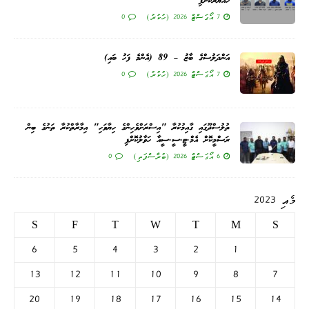
ހައްޔަރުކޮށްފި
7 އޯގަސްޓް 2026 (ހުކުރު)
0
އަންދަލުސްގެ ބާޒު – 89 (އެންމެ ފަހު ބައި)
7 އޯގަސްޓް 2026 (ހުކުރު)
0
ތުލުސްދޫގައި ގާއިމުކުރާ "އިސްރަށްވެހިންގެ ހިޔާވަހި" އިމާރާތްކުރާ ތަނުގެ ބިން
ރަސްމީކޮށް އެމް.ޓީ.ސީ.ސީއާ ހަވާލުކޮށްފި
6 އޯގަސްޓް 2026 (ބުރާސްފަތި)
0
މެއި 2023
S
F
T
W
T
M
S
6
5
4
3
2
1
13
12
11
10
9
8
7
20
19
18
17
16
15
14