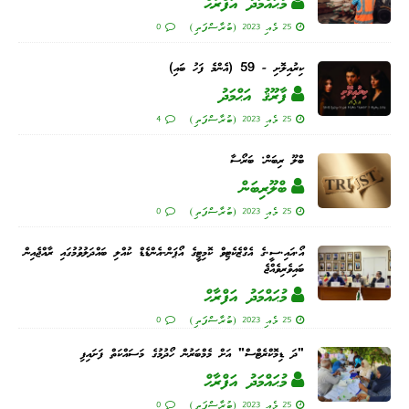
މުޙައްމަދު އަފްރާޙް
25 މެއި 2023 (ބުރާސްފަތި)
0
ކިރުއިލޮށި - 59 (އެންމެ ފަހު ބައި)
ފާރޫޤު އަޙްމަދު
25 މެއި 2023 (ބުރާސްފަތި)
4
ބްލޫ ރިބަން: ބަރޯސާ
ބްލޫރިބަން
25 މެއި 2023 (ބުރާސްފަތި)
0
އޯ.އައި.ސީ.ގެ އެގްޒެކެޓިވް ކޮމިޓީގެ އޯޕަން-އެންޑެޑް ކުއްލި ބައްދަލުވުމުގައި ރާއްޖެއިން
ބައިވެރިވެއްޖެ
މުޙައްމަދު އަފްރާޙް
25 މެއި 2023 (ބުރާސްފަތި)
0
"ދަ ޑިމޮކްރެޓްސް" އަށް މެމްބަރުން ހޯދުމުގެ މަސައްކަތް ފަށައިފި
މުޙައްމަދު އަފްރާޙް
25 މެއި 2023 (ބުރާސްފަތި)
0