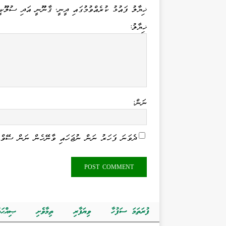
n
er
m
pp
ޚިޔާލު ފައުޅު ކުރެއްވުމުގައި ދީނީ، ޤާނޫނީ އަދި ސުލޫކީ
ޚިޔާލު:
ނަން:
ދެވަނަ ފަހަރު ނަން ނުޖަހައި ވާނޭހެން ނަން ސޭވް 
ފުރަތަމަ ސަފުހާ
ވިޔަފާރި
ތިމާވެށި
ޞިއްޙަތ