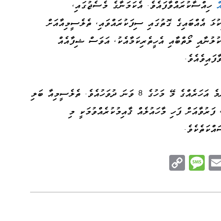
ް
ހިއްސާކުރައްވާފައެވެ. އެކަމަނާގެ މެސެޖުގައި،
ކުޅަ އެއްބައިގެ ގޮތުގައި ސިފަކުރައްވައި، ތެލެސީމިއާއަށް
ކުލުނާއި ލޯތްބާއި އެހީތެރިކަމާއެކު، އަވަސް ޝިފާއެއް
ފައިވެއެވެ.
ދުނިޔޭގެ ތެލެސީމިއާ ދުވަސް ފާހަގަކުރަނީ ކޮންމެ އަހަރެއްގެ މޭ މަހުގެ 8 ވަނަ ދުވަހުއެވެ. ތެލެސީމިއާ ބަލި
 ފަރުވާއަށް ފަހި މާހައުލެއް ޤާއިމުކުރެއްވުމަކީ މި
އްކަތެކެވެ.
C
M
E
op
es
m
n
y
sa
ail
e
Li
ge