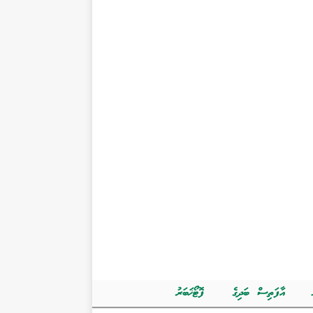
އާފަތިސް ބަދިގެ
ފޮޓޯޚަބަރު