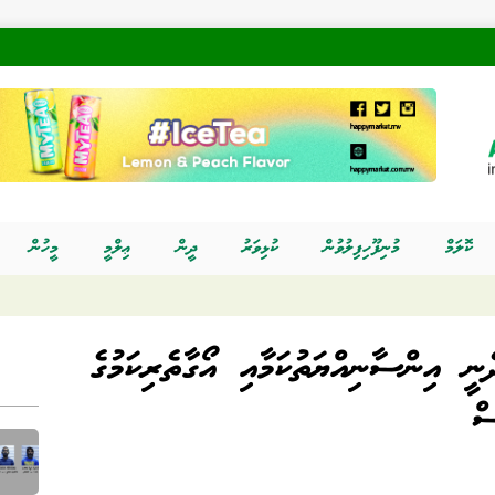
ކޮލަމް
މުނިފޫހިފިލުވުން
ކުޅިވަރު
ދީން
ޢިލްމީ
މީހުން
 އިންސާނިއްޔަތުކަމާއި އޯގާތެރިކަމުގެ
ް