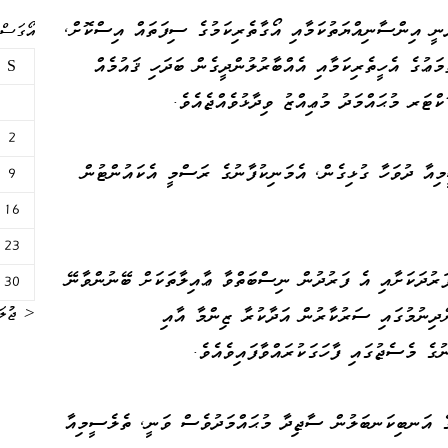
ީ އިންސާނިއްޔަތުކަމާއި އޯގާތެރިކަމުގެ ސިފަތައް އިސްކޮށް،
އޯގަސްޓް 
މަޢުގެ އެހީތެރިކަމާއި އެއްބާރުލުންދީގެން ބަދަހި ޤައުމެއް
S
ކްޓަރ މުޙައްމަދު މުޢިއްޒު ވިދާޅުވެއްޖެއެވެ.
2
މިއާ ދުވަހާ ގުޅިގެން، އެމަނިކުފާނުގެ ރަސްމީ އެކައުންޓުން
9
16
23
ަރުދަކަށާއި އެ ފަރުދުން ނިސްބަތްވާ ޢާއިލާތަކަށް ބޭނުންވާނޭ
30
ްދިނުމުގައި ސަރުކާރުން އަދާކުރާ ޒިންމާ އާއި
« ޖުލަ
ގެ މެސެޖުގައި ފާހަގަކުރައްވާފައިވެއެވެ.
ގެ އަނބިކަނބަލުން ސާޖިދާ މުޙައްމަދުވެސް ވަނީ، ތެލެސީމިއާ