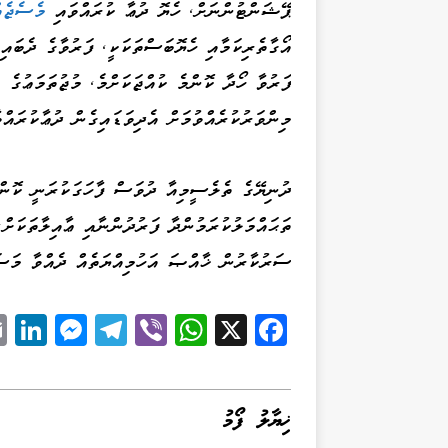
ޕޭޝަންޓުންނަށް، ހެޔޮ ދުޢާ ކުރައްވައި
މެސެޖެއ
އޯގާތެރިކަމާއި ހެޔޮބަސްތަކަކީ، ފަރުވާގެ ދެބައި
ފަރުވާ ހޯދާ ކޮންމެ ކުއްޖަކަށްމެ، މުޖުތަމަޢުގެ 
މިންވަރުކުރެއްވުމަށް އެދިވަޑައިގެން ދުޢާކުރައްވާ
ތަޙައްމަލުކުރަމުންދާ ފަރުދުންނާއި ޢާއިލާތަކަށް،
ސަރުކާރުން ޚާއްޞަ އަހުމިއްޔަތެއް ދެއްވާ މަސަ
Li
M
Te
Vi
W
X
Fa
k
es
le
be
ha
ce
d
se
gr
r
ts
bo
I
ng
a
A
ok
ޚިޔާލު ފޯމު