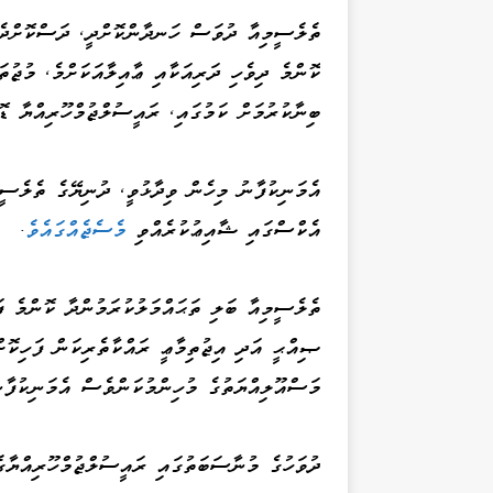
ތެލެސީމިއާ ދުވަސް ހަނދާންކޮށްދީ، ދަސްކޮށްދެނ
ކޮންމެ ދިވެހި ދަރިއަކާއި ޢާއިލާއަކަށްމެ، މުޖުތަ
ބިނާކުރުމަށް ކަމުގައި، ރައީސުލްޖުމްހޫރިއްޔާ ޑޮ
އެމަނިކުފާނު މިހެން ވިދާޅުވީ، ދުނިޔޭގެ ތެލެސީ
އެކްސްގައި ޝާއިޢުކުރެއްވި
މެސެޖެއްގައެވެ
.
ތެލެސީމިއާ ބަލި ތަޙައްމަލުކުރަމުންދާ ކޮންމެ ފ
ޞިއްޙީ އަދި އިޖުތިމާޢީ ރައްކާތެރިކަން ފަހިކޮށ
މަސްއޫލިއްޔަތުގެ މުހިންމުކަންވެސް އެމަނިކުފާނު
ދުވަހުގެ މުނާސަބަތުގައި ރައީސުލްޖުމްހޫރިއްޔާ