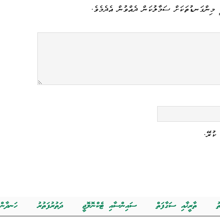
nk
 މިންގަނޑުތަކަށް ސަމާލުކަން ދެއްވުން އެދެމެވެ.
ކުރޭ.
ު
ތާރީޚާއި ސަގާފަތް
ސައިންސާއި ޓެކްނޮލޮޖީ
ދަތުރުފަތުރު
ހަނދާން