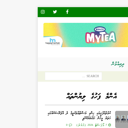
ދިރިއުޅުން
އެންމެ ފަހުގެ ލިޔުންތައް
ކުޅުދުއްފުށީގައި ހިންގި މަސްތުވާތަކެތީގެ ދެ އޮޕަރޭޝަނެއްގައި
ހަތަރު މީހުން ހައްޔަރުކޮށްފި
7 އޯގަސްޓް 2026 (ހުކުރު)
0