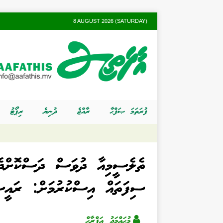
8 AUGUST 2026 (SATURDAY)
ފުރަތަމަ ޞަފްޙާ
ރާއްޖެ
ދުނިޔެ
ރިޕޯޓު
ތެލެސީމިއާ ދުވަސް ދަސްކޮށްދެނީ
ސިފަތައް އިސްކުރުމަށް: ރައީސ
މުޙައްމަދު އަފްރާޙް