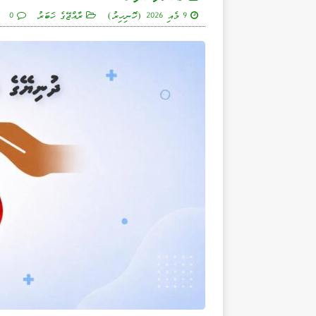
9 މެއި 2026 (ހޮނިހިރު)
ރާއްޖޭގެ ޚަބަރު
0