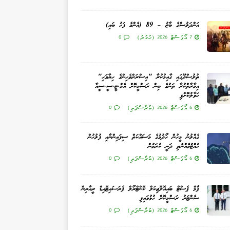
އަންދަލުސްގެ ބާޒު – 89 (އެންމެ ފަހު ބައި)
7 އޯގަސްޓް 2026 (ހުކުރު)
0
ތުލުސްދޫގައި ގާއިމުކުރާ "އިސްރަށްވެހިންގެ ހިޔާވަހި"
އިމާރާތްކުރާ ތަނުގެ ބިން ރަސްމީކޮށް އެމް.ޓީ.ސީ.ސީއާ
ހަވާލުކޮށްފި
6 އޯގަސްޓް 2026 (ބުރާސްފަތި)
0
ގެއްލުނު މީހުން ހޯދުމުގެ މަސައްކަތް ސިފައިންނާއި ފުލުހުން
ހުއްޓުމެއްނެތި ދަނީ ކުރަމުން
6 އޯގަސްޓް 2026 (ބުރާސްފަތި)
0
ޕާމް ޕެސްޓް ބައިއޮލޮޖިކަލް ކޮންޓްރޯލް ޕެރަސައިޓޮއިޑް ރީއާރިން
ސެންޓަރު ރަސްމީކޮށް ހުޅުވައިފި
6 އޯގަސްޓް 2026 (ބުރާސްފަތި)
0