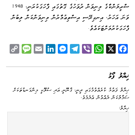
ސްރީލަންކާގެ މިނިވަން ދުވަހުގެ ގޮތުގައި ފާހަގަކުރަނީ، 1948
ވަނަ އަހަރު، އިނގިރޭސި އިސްތިޢުމާރުން މިނިވަންކަން ލިބުން
ފާހަގަކުރުމަށްޓަކައެވެ.
C
M
E
Li
M
Te
Vi
W
X
Fa
op
es
m
nk
es
le
be
ha
ce
y
sa
ail
ed
se
gr
r
ts
bo
Li
ge
I
ng
a
A
ok
ޚިޔާލު ފޯމު
nk
n
er
m
pp
ޚިޔާލު ފައުޅު ކުރެއްވުމުގައި ދީނީ، ޤާނޫނީ އަދި ސުލޫކީ މިންގަނޑުތަކަށް
ސަމާލުކަން ދެއްވުން އެދެމެވެ.
ޚިޔާލު: