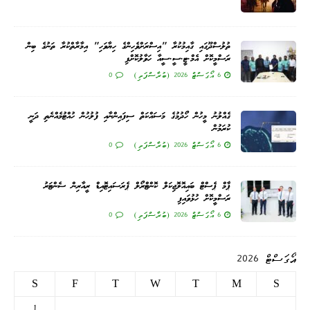
ތުލުސްދޫގައި ގާއިމުކުރާ "އިސްރަށްވެހިންގެ ހިޔާވަހި" އިމާރާތްކުރާ ތަނުގެ ބިން
ރަސްމީކޮށް އެމް.ޓީ.ސީ.ސީއާ ހަވާލުކޮށްފި
6 އޯގަސްޓް 2026 (ބުރާސްފަތި)
0
ގެއްލުނު މީހުން ހޯދުމުގެ މަސައްކަތް ސިފައިންނާއި ފުލުހުން ހުއްޓުމެއްނެތި ދަނީ
ކުރަމުން
6 އޯގަސްޓް 2026 (ބުރާސްފަތި)
0
ޕާމް ޕެސްޓް ބައިއޮލޮޖިކަލް ކޮންޓްރޯލް ޕެރަސައިޓޮއިޑް ރީއާރިން ސެންޓަރު
ރަސްމީކޮށް ހުޅުވައިފި
6 އޯގަސްޓް 2026 (ބުރާސްފަތި)
0
އޯގަސްޓް 2026
S
F
T
W
T
M
S
1