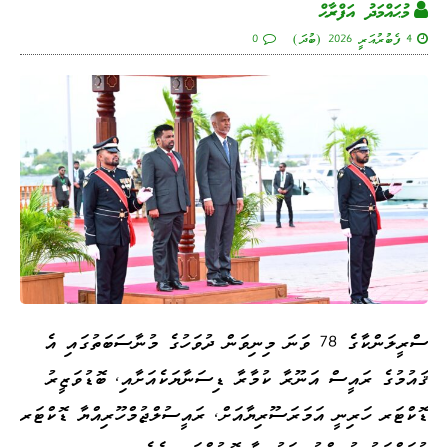
މުޙައްމަދު އަފްރާޙް
4 ފެބުރުއަރީ 2026 (ބުދަ)
0
ސްރީލަންކާގެ 78 ވަނަ މިނިވަން ދުވަހުގެ މުނާސަބަތުގައި އެ
ޤައުމުގެ ރައީސް އަނޫރާ ކުމާރާ ޑިސަނާޔަކެއަށާއި، ބޮޑުވަޒީރު
ޑޮކްޓަރ ހަރިނީ އަމަރަސޫރިޔާއަށް، ރައީސުލްޖުމްހޫރިއްޔާ ޑޮކްޓަރ