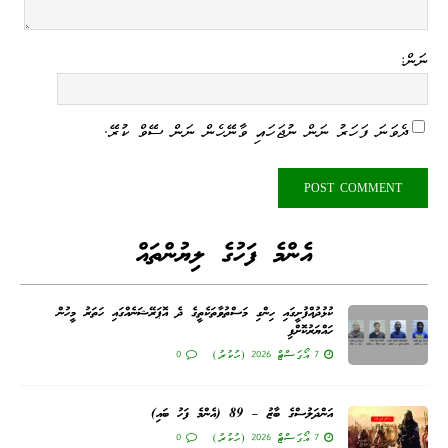
ނަން:
ދެވަނަ ފަހަރު ނަން ނުޖަހައި ވާނޭހެން ނަން ސޭވް ކުރޭ.
އެންމެ ފަހުގެ ލިޔުންތައް
ކުޅުދުއްފުށީގައި ހިންގި މަސްތުވާތަކެތީގެ ދެ އޮޕަރޭޝަނެއްގައި ހަތަރު މީހުން
ހައްޔަރުކޮށްފި
7 އޯގަސްޓް 2026 (ހުކުރު)
0
އަންދަލުސްގެ ބާޒު – 89 (އެންމެ ފަހު ބައި)
7 އޯގަސްޓް 2026 (ހުކުރު)
0