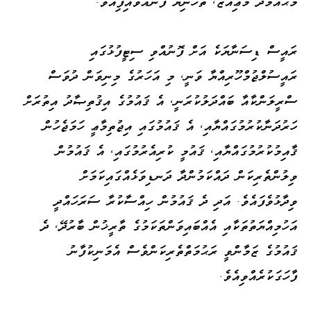
މުޙައްމަދު މުޢިއްޒު، ތަހުނިޔާ ފޮނުއްވައިފިއެވެ.
ރައީސް ޑިސަނާޔަކެ އަށް ފޮނުއްވި ސިޓީފުޅުގައި
ރައީސުލްޖުމްހޫރިއްޔާ ވަނީ، މި އަހަރުގެ މިނިވަން ދުވަސް
ސްރީލަންކާއާ ބައްދަލުކުރަނީ، އެ ޤައުމުގެ އިޤުތިޞާދު އިތުރަށް
ހަރުދަނާކުރުމުގައްޔާއި، އެ ޤައުމުގައި އިޖުތިމާޢީ ހަމަޖެހުން
ޤާއިމުކުރުމުގައްޔާއި، ޤައުމީ ކުރިއެރުމުގައި، އެ ޤައުމުން
ވިލުންތެރިކަން ދައްކަމުންދާ ދަނޑިވަޅެއްގައިކަމަށް
ވިދާޅުވެފައެވެ. އަދި ދެ ޤައުމުން ހިއްސާކުރާ ސަރަހައްދީ
އަހުމިއްޔަތުތަކާއި އެއްބައިވަންތަކަމުގެ ތާރީޚުން ބާރުދޭ، ދެ
ޤައުމުގެ ޒަމާންވީ ރަޙުމަތްތެރިކަންވެސް އެމަނިކުފާނު
ފާހަގަކުރެއްވިއެވެ.