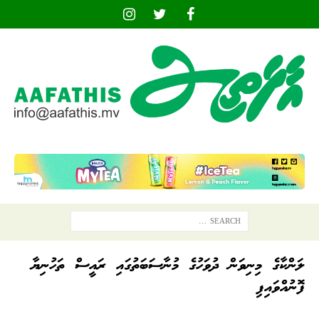
ލަންކާގެ މިނިވަން ދުވަހުގެ މުނާސަބަތުގައި ރައީސް ތަހުނިޔާ
ފޮނުއްވައިފި