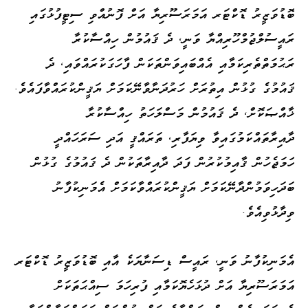
ބޮޑުވަޒީރު ޑޮކްޓަރ އަމަރަސޫރިޔާ އަށް ފޮނުއްވި ސިޓީފުޅުގައި
ރައީސުލްޖުމްހޫރިއްޔާ ވަނީ، ދެ ޤައުމުން ހިއްސާކުރާ
ރަޙުމަތްތެރިކަމާއި އެއްބައިވަންތަކަން ފާހަގަކުރައްވައި، ދެ
ޤައުމުގެ ގުޅުން އިތުރަށް ހަރުދަނާވާނޭކަމަށް ޔަޤީންކުރައްވާފައެވެ.
ޚާއްޞަކޮށް، ދެ ޤައުމުން މަސްލަހަތު ހިއްސާކުރާ
ދާއިރާތައްކަމުގައިވާ ވިޔަފާރި، ތަރައްޤީ އަދި ސަރަހައްދީ
ހަމަޖެހުން ޤާއިމުކުރުން ފަދަ ދާއިރާތަކުން ދެ ޤައުމުގެ ގުޅުން
ބަދަހިވަމުންދާނޭކަމަށް ޔަޤީންކުރައްވާކަމަށް އެމަނިކުފާނު
ވިދާޅުވިއެވެ.
އެމަނިކުފާނު ވަނީ، ރައީސް ޑިސަނާޔަކެ އާއި ބޮޑުވަޒީރު ޑޮކްޓަރ
އަމަރަސޫރިޔާ އަށް ދުޅަހެޔޮކަމާއި ފުރިހަމަ ސިއްޙަތަކަށް