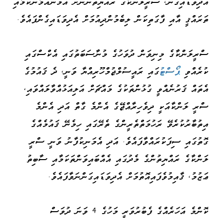
އެދިވަޑައިގެން، ސްރީލަންކާގެ ރައްޔިތުންނަށް އަމަންއަމާންކަމާއި
ތަރައްޤީ އާއި ފާގަތިކަން ލިބެމުންދިއުމަށް އެދިވަޑައިގެންފައެވެ.
ސްރީލަންކާގެ މިނިވަން ދުވަހުގެ މުނާސަބަތުގައި އެކްސްގައި
ކުރެއްވި
ޕޯސްޓު
ގައި ރައީސުލްޖުމްހޫރިއްޔާ ވަނީ، ދެ ޤައުމުގެ
އެތައް ޤަރުނެއްވީ ގުޅުންތަކުގެ މައްޗަށް އަލިއަޅުއްވާލައްވައި،
ސްރީ ލަންކާއަކީ ދިވެހިރާއްޖޭގެ އެންމެ ގާތް އަދި އެންމެ
އިތުބާރުކުރެވޭ ރަހުމަތްތެރީންގެ ތެރޭގައި ހިމެނޭ ޤައުމެއްގެ
ގޮތުގައި ސިފަކުރައްވާފައެވެ. އަދި އެމަނިކުފާނު ވަނީ ސްރީ
ލަންކާގެ ރައްޔިތުންގެ މެދުގައި އެއްބައިވަންތަކަމާއި ސާބިތު
ޢަޒުމު، ޤާއިމުވެފައިއޮތުމަށް އެދިވަޑައިގަންނަވާފައެވެ.
ކޮންމެ އަހަރެއްގެ ފެބުރުވަރީ މަހުގެ 4 ވަނަ ދުވަސް