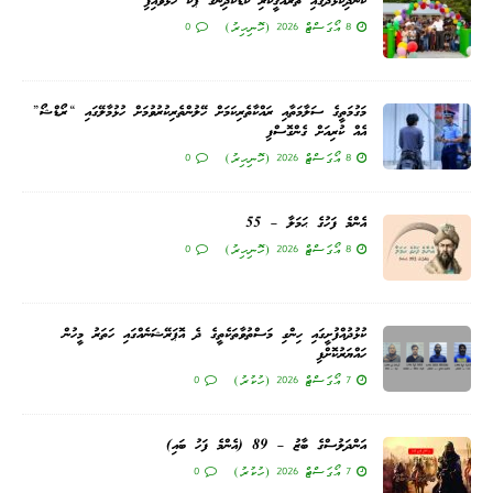
ކެނދިކުޅުދޫގައި ތަރައްޤީކުރި ކުޑަކުދިންގެ ޕާކް ހުޅުވައިފި
8 އޯގަސްޓް 2026 (ހޮނިހިރު)
0
މަގުމަތީގެ ސަލާމަތާއި ރައްކާތެރިކަމަށް ހޭލުންތެރިކުރުވުމަށް ހުޅުމާލޭގައި “ރޯޑްޝޯ”
އެއް ކުރިއަށް ގެންގޮސްފި
8 އޯގަސްޓް 2026 (ހޮނިހިރު)
0
އެންމެ ފަހުގެ ޙަމަލާ – 55
8 އޯގަސްޓް 2026 (ހޮނިހިރު)
0
ކުޅުދުއްފުށީގައި ހިންގި މަސްތުވާތަކެތީގެ ދެ އޮޕަރޭޝަނެއްގައި ހަތަރު މީހުން
ހައްޔަރުކޮށްފި
7 އޯގަސްޓް 2026 (ހުކުރު)
0
އަންދަލުސްގެ ބާޒު – 89 (އެންމެ ފަހު ބައި)
7 އޯގަސްޓް 2026 (ހުކުރު)
0