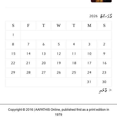
އޯގަސްޓް 2026
S
F
T
W
T
M
S
1
8
7
6
5
4
3
2
15
14
13
12
11
10
9
22
21
20
19
18
17
16
29
28
27
26
25
24
23
31
30
« ޖުލައި
Copyright © 2016 | AAFATHIS Online, published first as a print edition in
1979