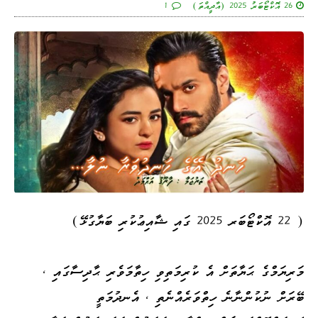
26 އޮކްޓޯބަރު 2025 (އާދީއްތަ)
1
( 22 އޮކްޓޯބަރ 2025 ގައި ޝާއިޢުކުރި ބަޔާގުޅޭ)
މަރިޔަމްގެ ޙަޔާތަށް އެ ކުރިމަތިވި ހިތާމަވެރި ޙާދިސާގައި ،
ބޭރަށް ނުކުންނާނެ ހިތްވަރެއްނެތި ، އެނދުމަތީ