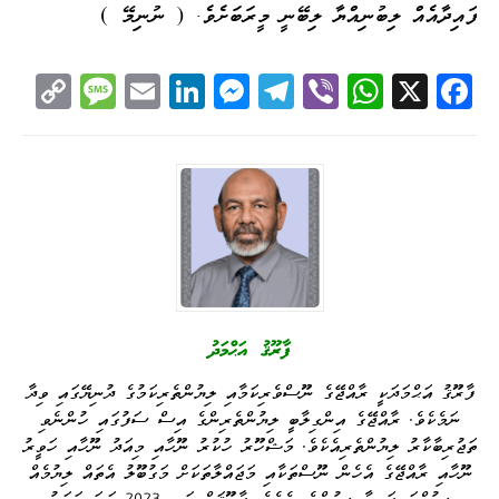
ފައިދާއެއް ލިބުނިއްޔާ ލިބޭނީ މީރަބަށެވެ. ( ނުނިމޭ )
C
M
E
Li
M
Te
Vi
W
X
Fa
op
es
m
nk
es
le
be
ha
ce
y
sa
ail
ed
se
gr
r
ts
bo
Li
ge
I
ng
a
A
ok
nk
n
er
m
pp
ފާރޫޤު އަޙްމަދު
ފާރޫޤު އަޙްމަދަކީ ރާއްޖޭގެ ނޫސްވެރިކަމާއި ލިޔުންތެރިކަމުގެ ދުނިޔޭގައި ވިދާ
ނަމެކެވެ. ރާއްޖޭގެ އިންގިލާބީ ލިޔުންތެރިންގެ އިސް ސަފުގައި ހުންނެވި
ތަޖުރިބާކާރު ލިޔުންތެރިއެކެވެ. މަޝްހޫރު ހުކުރު ނޫހާއި މިއަދު ނޫހާއި ހަވީރު
ނޫހާއި ރާއްޖޭގެ އެހެން ނޫސްތަކާއި މަޖައްލާތަކަށް މަގުބޫލު އެތައް ލިޔުމެއް