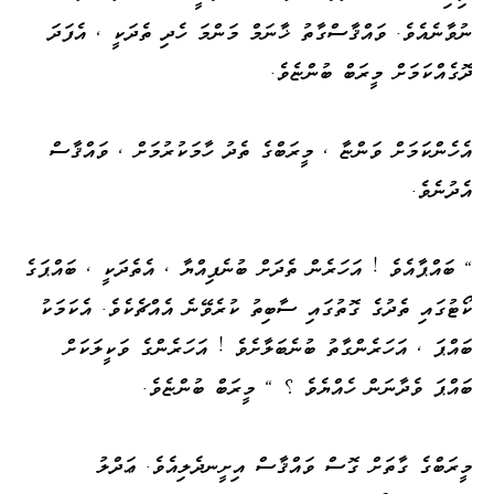
ނުވާނެއެވެ. ވައްޤާސްގާތު ޚާނަމް މަންމަ ހެދި ތެދަކީ ، އެފަދަ
ދޮގެއްކަމަށް މީރަބް ބުންޏެވެ.
އެހެންކަމަށް ވަންޏާ ، މީރަބްގެ ތެދު ހާމަކުރުމަށް ، ވައްޤާސް
އެދުނެވެ.
" ބައްޕާއެވެ ! އަހަރެން ތެދަށް ބުނެފިއްޔާ ، އެތެދަކީ ، ބައްޕަގެ
ކޯޓުގައި ތެދުގެ ގޮތުގައި ސާބިތު ކުރެވޭނެ އެއްޗެކެވެ. އެކަމަކު
ބައްޕަ ، އަހަރެންގާތު ބުނެބަލާށެވެ ! އަހަރެންގެ ވަކީލަކަށް
ބައްޕަ ވެދާނަން ހެއްޔެވެ ؟ " މީރަބް ބުންޏެވެ.
މީރަބްގެ ގާތަށް ގޮސް ވައްޤާސް އިށީނދެލިއެވެ. ޢަދްލު