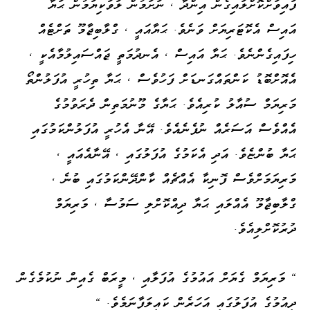
ފައިވަށްކޮށްލައިގެން އިންދާ ، ނަށަމުން ލަވަކިޔަމުން ޙަޔާ
އައިސް އެކޮޓަރިޔަށް ވަނެވެ. ޙަޔާއައީ ، ގްލާބިޖާމޫ ތަށްޓެއް
ހިފައިގެންނެވެ. ޙަޔާ އައިސް ، އެނދުމަތީ ޖައްސައިލުމާއެކީ ،
އެއޮށްބޮޑު ކަންތައްގަނޑަށް ފަހުވެސް ، ޙަޔާ ތިހުރީ އުފަލުންތޯ
މަރިޔަމް ސުއާލު ކުރިއެވެ. ޙަޔާގެ މޫނުމަތިން ދެރަވުމުގެ
އެއްވެސް އަސަރެއް ނުފެނެއެވެ. އޭނާ އެހުރީ އުފަލުންކަމުގައި
ޙަޔާ ބުންޏެވެ. އަދި އެކަމުގެ އުފަލުގައި ، އޭނާއެއައީ ،
މަރިޔަމަށްވެސް ފޮނިކާ އެއްޗެއް ކާންދޭންކަމުގައި ބުނެ ،
ގްލާބިޖާމޫ އެއްލައި ޙަޔާ ދިއްކޮށްލި ސަމުސާ ، މަރިޔަމް
ދުރުކޮށްލިއެވެ.
" މަރިޔަމް ގެޔަށް އައުމުގެ އުފަލާއި ، މީރަބް ގެއިން ނުކުމެގެން
ދިއުމުގެ އުފަލުގައި އަހަރެން ކައިލަފާނަމެވެ. "