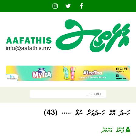
ހަނދު އޭގެ ހަނދުވަރާ ނުލާ ..... (43)
ފާރޫޤު އަޙްމަދު