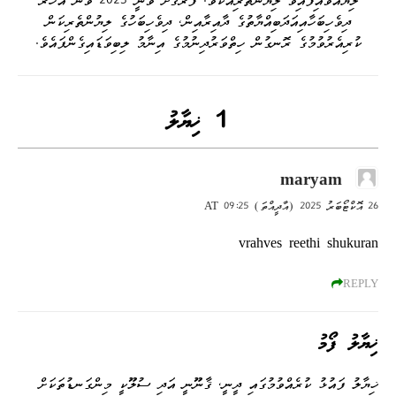
ލިޔުއްވައިފައިވާ ލިޔުންތެރިއެކެވެ. ފާރޫޤަށް ވަނީ 2023 ވަނަ އަހަރު
ދިވެހިބަހާއިއަދަބިއްޔާތުގެ ދާއިރާއިން، ދިވެހިބަހުގެ ލިޔުންތެރިކަން
ކުރިއެރުވުމުގެ ރޮނގުން ހިތްވަރުދިނުމުގެ އިނާމު ލިބިވަޑައިގެންފައެވެ.
1 ޚިޔާލު
maryam
26 އޮކްޓޯބަރު 2025 (އާދީއްތަ) AT 09:25
vrahves reethi shukuran
REPLY
ޚިޔާލު ފޯމު
ޚިޔާލު ފައުޅު ކުރެއްވުމުގައި ދީނީ، ޤާނޫނީ އަދި ސުލޫކީ މިންގަނޑުތަކަށް