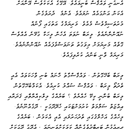
އެނގުނީ ވައްޤާސް ބުނީމައެވެ. އޭގޭގެ އެކަކުވެސް އޭނާއަށް
އެކަން އަންގައެއް ނުލައެވެ. އެންމެ ދެރަވެގެން
މުރުތަސިމްވެސް މެއެވެ. މަރިޔަމްގެ އަތުގައި ފޯނެއް
ނުއޮންނާނެއެވެ. މީރަބާ ނުވަތަ އެހެން މީހަކާ ގުޅޭނެ އެއްވެސް
ގޮތެއް މަރިޔަމަށް މިވަގުތު ތަނަވަސްވެފައެއް ނުއޮންނާނެއެވެ.
މަރިޔަމް ވާނީ ބަންދު ކުރެވިފައެވެ.
މީރަބާ ބެހޭގޮތުން ، ވައްޤާސްގާތު ޚާނަމް ބުނި ވާހަކަތައް އެއީ
ތެދުތޯ މީރަބާ ، ވައްޤާސް ސުއާލު ކުރިއެވެ. އެކަމާބެހޭގޮތުން
މީރަބް ބުނާނީ ކީކޭ ހެއްޔެވެ ؟ ބަޔެއްގެ މިލްކިއްޔާތާއި ޤަދަރާއި
ޢިއްޒަތް ސަލާމަތް ކުރުމަށްޓަކައި ހެދޭދޮގަކީ ، ދޮގެއްނޫނެވެ.
މީހެއްގެ އަޚްލާޤުގައި ތެދުހަރުލައި އެއީ އެކަމުން ، ބަޔެއްގެ
ދިރިއުޅުން ބަރބާދުވެގެންދާ ކަމަކަށްވަނީނަމަ ، އެދޮގު ދޮގަކަށް