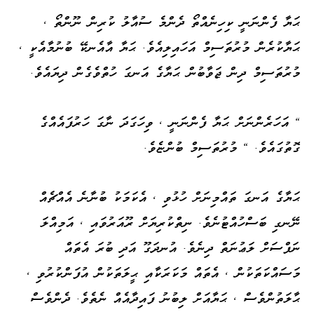
ޙަޔާ ފެންނަނީ ކިހިނެއްތޯ ދެންމެ ސުއާލު ކުރިން ނޫންތޯ ،
ޙަޔާކުރެން މުރުތަސިމް އަހައިލިއެވެ. ޙަޔާ އާއެނކޭ ބުނުމާއެކީ ،
މުރުތަސިމް ދިން ޖަވާބުން ޙަޔާގެ އަނގަ ހުތްވެގެން ދިޔައެވެ.
" އަހަރެންނަށް ޙަޔާ ފެންނަނީ ، ވިހަގަދަ ނާގަ ހަރުފައެއްގެ
ގޮތުގައެވެ. " މުރުތަސިމް ބުންޏެވެ.
ޙަޔާގެ އަނގަ ތައްމިނަށް ހުޅުވި ، އެކަމަކު ބުނާނެ އެއްޗެއް
ނޭނގި ބަސްހުއްޓުނެވެ. ނިތްކުރިޔަށް ރޫއަރުވައި ، އަމިއްލަ
ނަފްސަށް ލަޢުނަތް ދިނެވެ. އުނދަގޫ އަދި ބުރަ އެތައް
މަސައްކަތަކުން ، އެތައް މަކަރަކާއި ޙީލަތަކުން އުފަންކުރުވި ،
ޙާލަތުންވެސް ، ޙަޔާއަށް ލިބުނު ފައިދާއެއް ނެތެވެ. ދެންވެސް