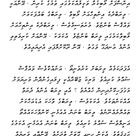
އިންސާފަށް ލޯބިކުރާ ވަކީލެއްކަމުގައި ވުމުގެ ކުރިން ، އޭނާއަކީ
، މީރަބްދެކެ އިންތިހާއަށް ލޯބިވާ ، މީރަބްގެ ބައްޕަކަމަށް
ވައްޤާސް ބުންޏެވެ. މުރުތަސިމްވެސް ، މީރަބްދެކެ އިންތިހާއަށް
ލޯބިވާކަމުގައި މީރަބް ބުންޏެވެ. އެކަމަކު ، އޭނާއަށް ކުރިމަތިވި
އެންމެ އުނދަގޫ ވަގުތު ، އޭނާ ދޫކޮށްލާފައި އެދިޔައީއެވެ.
އެފަދަކަމެއް މީރަބަށް ކުރެވުނީތޯ ، އަނެއްކާވެސް ވައްޤާސް
ސުއާލު ކުރިއެވެ. މަލިކު ޒުބޭރާއެކީ ފިލައިގެންދާން މަރިޔަމަށް
މަގުފަހިކޮށްދިނިން ހެއްޔެވެ ؟ އެއީ މީރަބް އެންމެ ދެރަވާ
އެއްކަންތަކެވެ. އެކަކުވެސް ، މީރަބްގެ ވާހަކަ އަޑުއަހާކަށް
ތައްޔާރެއްނޫނެވެ. މީރަބް ބުނަން އެއުޅެނީ ކޮންވާހަކައެއްތޯ
އަނީލާވެސް ސުއާލު ކުރިއެވެ. މީރަބް ބުނަން އެއުޅެނީ އެކަމުގެ
ޙަޤީޤަތެވެ. އެކަން ހިނގި ގޮތަށް ތެދަށެވެ. އޭނާއާއި މަރިޔަމް