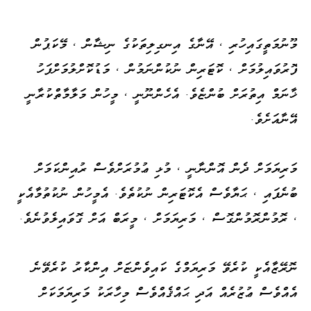
މޫނުމަތީގައިހުރި ، އޭނާގެ އިނގިލިތަކުގެ ނިޝާން ، މޭކަޕުން
ފޮރުވައިލުމަށް ، ކޮޓަރިން ނުކުންނަމުން ، މަޑުކޮށްލުމަށްފަހު
ޚާނަމް އިތުރަށް ބުންޏެވެ. އެހެންނޫނީ ، މީހުން މަލާމާތްކުރާނީ
އޭނާއަށެވެ.
މަރިޔަމަށް ދެން އޮންނާނީ ، މުޅި ޢުމުރަށްވެސް ރުއިންކަމަށް
ބުނެފައި ، ޙަޔާވެސް އެކޮޓަރިން ނުކުތެވެ. އެމީހުން ނުކުތުމާއެކީ
، ރޮމުންރޮމުންގޮސް ، މަރިޔަމަށް ، މީރަބް އަށް ގޮވައިލެވުނެވެ.
ނޮރޭޒާއެކީ ކުރެވޭ މަރިޔަމްގެ ކައިވެންޏަށް އިންކާރު ކުރެވޭނެ
އެއްވެސް ޢުޒުރެއް އަދި ޙައްޤެއްވެސް މިހާރަކު މަރިޔަމަކަށް