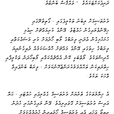
ދަރިފުޅަށްޓަކައެވެ. " ވައްޤާސް ބުންޏެވެ.
މުރުތަސިމަށް ލިބުނު ތަކްލީފުގައި ، ގޯތިތެރޭގައި
ހިމޭންވެލައިގެން ހުއްޓެވެ. އޭނާގެ ކުރިމައްޗަށް ނިއުޅި
ހުށަހެޅިގެން އެދަނީ މީރަބްގެ ލޯބި ހޯދުމަށް ކުރި މަސައްކަތާއި
މީރަބްގެ ހިތުގައި އޭނާގެ މައްޗަށް ޚާއްޞަކަމެއް ދެވިގެންދިޔަ
ޙާދިސާތަކެވެ. ލޯތްބަކީ ކޮން އެއްޗެއްކަމާއި ލޯބިހޯދަން ތަކްލީފާއި
ހިތްދަތިކަން ތަޙާއްމަލުކުރަންޖެހޭނެކަމަށް ، މީރަބް ބުނެފައިވާ
ވާހަކަ ތަކެވެ.
އެ ޚިޔާލުތަކުގެ ތެރެޔަށް މުރުތަސިމް ގެއްލިފައި ހުއްޓައި ، ޙަޔާ
އައިސް މުރުތަސިމަށް ގޮވައިލިއެވެ. އޭނާ ލައިގެންހުރި ހެދުން
ރީތިތޯ އަހައި އެއީ މުރުތަސިމް ހޯދައިދިން ހެދުމެއްކަމަށް