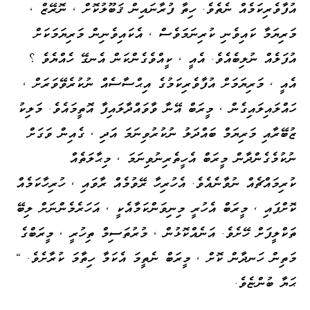
އުފާވެރިކަމެއް ނެތެވެ. ހިތާ ފުރާނައިން ޤަބޫލުކޮށް ، ނޮރޭޒް ،
މަރިޔަމާ ކައިވެނި ކުރިނަމަވެސް ، އެކައިވެނިން މަރިޔަމަކަށް
އުފަލެއް ނުލިބެއެވެ. އެއީ ، ކީއްވެގެންކަން އެނގޭ ހެއްޔެވެ ؟
އެއީ ، މަރިޔަމަށް އުފާވެރިކަމުގެ އިޙްސާސެއް ނުކުރެވޭވަރަށް ،
ހައްލައިލައިގެން ، މީރަބް އޭނާ ވާވައްދާލައިފާ އޮތީމައެވެ. މަލިކު
ޒުބޭރާއި މަރިޔަމް ބައްދަލު ނުކުރުވިނަމަ އަދި ، ގެއިން ވަގަށް
ނުކުމެގެންދާން މީރަބް އެހީތެރިނުވިނަމަ ، މިޙާލަތެއް
ކުރިމައްޗެއް ނުވާނެއެވެ. އެހުރިހާ ރޭވުމެއް ރާވައި ، ހުރިހާކަމެއް
ކޮށްފައި ، މީރަބް އެހުރީ މިނިވަންކަމާއެކީ ، އަހަރެމެންނަށް ލިބޭ
ތަކްލީފަށް ހޭށެވެ. އަނެއްކޮޅުން ، މުރުތަސިމް ތިހުރީ ، މީރަބްގެ
މަތިން ހަނދާން ކޮށް ، މީރަބް ނެތީމަ އެކަމާ ހިތާމަ ކުރާށެވެ. "
ޙަޔާ ބުންޏެވެ.