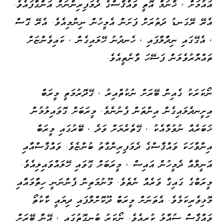
އައުމަށް ، ޚާނަމް އޮތީ ވައްޤާސްގެ ދެމަފިރިންނަށް އަންގާފައެވެ.
އެރޭ ރޭގަނޑު ދަތުރަށް ފަށަން އެމީހުން ނިންމިއެވެ. އެރޭ ގޮސް
، އެގޭގައި ނިދާލާފައި ، ހެނދުނު ހޭލައިގެން ، ކައިވެންޏަށް
ތައްޔާރުވެލަން ފަސޭހަ ވާނެތީއެވެ.
ނޯކަރަކު ގެއިން ބޭރަށް ނުކުތްއިރު ، ގޭދޮރުމަތީ މީރަބް
އިށީނދެލައިގެން އިންތަން ފެނުނެވެ. މީރަބަށް ގޮވައިލުމުން
ޚަބަރެއް ނުވުމާއެކު ، ގޭތެރެޔަށް ވަދެ ، ބޭރުގައި މީރަބް
އިންވާހަކަ ވައްޤާސްގެ ދެމަފިރިންގާތު ބުންޏެވެ. ވައްޤާސްއާއި
އަނީލާއާ ދެމީހުން އައިސް ، މީރަބަށް ގޮވައި ހޭލައްވައިލިއެވެ.
މީރަބްގެ ގައިގާ ވަރެއް ނެތެވެ. މޫނުމަތިން ފެންނަނީ ހިތާމައާއި
މޮޅިވެރިކަމެވެ. އެތަނަށް މީރަބް ދޫކޮށްލާފައި ދިޔައީ ކާކުތޯ
ވައްޤާސް ސުއާލު ކުރިއެވެ. ނޯކަރު ބުނިގޮތުގައި ، އޭނާ ބޭރަށް