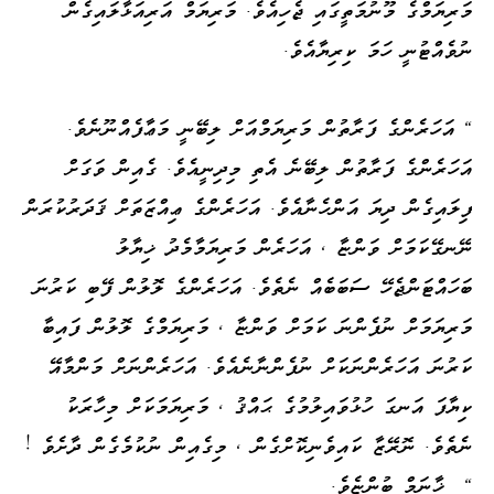
މަރިޔަމްގެ މޫނުމަތީގައި ޖެހިއެވެ. މަރިޔަމް އަރިއަޅާލައިގެން
ނުވެއްޓުނީ ހަމަ ކިރިޔާއެވެ.
" އަހަރެންގެ ފަރާތުން މަރިޔަމްއަށް ލިބޭނީ މަޢާފެއްނޫނެވެ.
އަހަރެންގެ ފަރާތުން ލިބޭނެ އެތި މިދިނީއެވެ. ގެއިން ވަގަށް
ފިލައިގެން ދިޔަ އަންހެނާއެވެ. އަހަރެންގެ ޢިއްޒަތަށް ޤަދަރުކުރަން
ނޭނގޭކަމަށް ވަންޏާ ، އަހަރެން މަރިޔަމާމެދު ޚިޔާލު
ބަހައްޓަންޖެހޭ ސަބަބެއް ނެތެވެ. އަހަރެންގެ ލޮލުން ފޭބި ކަރުނަ
މަރިޔަމަށް ނުފެންނަ ކަމަށް ވަންޏާ ، މަރިޔަމްގެ ލޮލުން ފައިބާ
ކަރުނަ އަހަރެންނަކަށް ނުފެންނާނެއެވެ. އަހަރެންނަށް މަންމާއޭ
ކިޔާފަ އަނގަ ހުޅުވައިލުމުގެ ޙައްޤު ، މަރިޔަމަކަށް މިހާރަކު
ނެތެވެ. ނޮރޭޒާ ކައިވެނިކޮށްގެން ، މިގެއިން ނުކުމެގެން ދާށެވެ !
" ޚާނަމް ބުންޏެވެ.