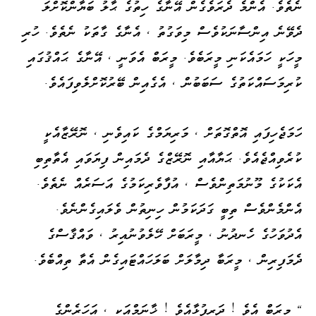
ނެތެވެ. އެންމެ ދެރަވެގެން އޭނާގެ ހިތުގެ ޙާލު ބަޔާންކޮށްލަ
ދެވޭނެ އިންސާނަކުވެސް މިވަގުތު ، އެނާގެ ގާތަކު ނެތެވެ. ހުރި
މީހަކީ ހަމައެކަނި މީރަބެވެ. މީރަބް އެވަނީ ، އޭނާގެ ޙައްޤުގައި
ކުރިމަސައްކަތުގެ ސަބަބުން ، އެގެއިން ބޭރުކޮށްލެވިފައެވެ.
ހަމަޖެހިފައި އޮތްގޮތަށް ، މަރިޔަމްގެ ކައިވެނި ، ނޮރޭޒާއެކީ
ކުރެވިއްޖެއެވެ. ޙަޔާއާއި ނޮރޭޒްގެ ދެމައިން ފިޔަވައި އެތާތިބި
އެކަކުގެ މޫނުމަތިންވެސް ، އުފާވެރިކަމުގެ އަސަރެއް ނެތެވެ.
އެންމެންވެސް ތިބީ ގަދަކަމުން ހިނިތުން ވެލައިގެންނެވެ.
އެދުވަހުގެ ހެނދުނު ، މީރަބަށް ހޭލެވުނުއިރު ، ވައްޤާސްގެ
ދެމަފިރިން ، މީރަބާ ދިމާލަށް ބަލަހައްޓައިގެން އެތާ ތިއްބެވެ.
" މީރަބް އެވެ ! ދަރިފުޅާއެވެ ! ޚާނަމްއަކީ ، އަހަރެންގެ