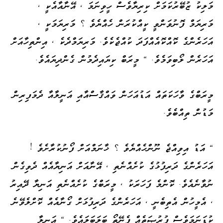
މަލިކު ޒުބޭރުކަމަށް ކިރިޔާވެސް ހީވިނަމަ ، އޭނާއާއެކީ ،
މަރިޔަމް ފޮނުވަންވީ ކީއްކުރަން ހެއްޔެވެ ؟ މަރިޔަމަކީ ،
އަހަރެންގެ ކޮއްކޮއެއްފަދަ ކުއްޖެކެވެ. މަރިޔަމްދެކެ ، އިންތިހާއަށް
އަހަރެން ލޯބިވަމެވެ. " މީރަބް ކިޔައިދެމުން ގެންދިޔައެވެ.
މީރަބްގެ ވާހަކަތައް އަޑުއަހަން ވައްޤާސްއާއި އަނީލާއާ ދެމަފިރިން
މަޑުން ތިއްބެވެ.
" އަޑު އިވިއްޖެ ނޫންހެއްޔެވެ ؟ ޚާނަމްއަށް ފޯނުކުރާށެވެ !
އަހަރެންގެ ދަރިފުޅުގެ ކުށެއްނެތި ، އޭނާއަށް އަނިޔާއެއް ދެވިގެން
ނުވާނެއެވެ. ކޮންމެ ފަހަރަކު ، މީރަބްގެ ކުށެއްނެތި އަނިޔާ ދޭއިރު
، އެމީހުން އެތިބެނީ ، އަހަރެންގެ ދަރިފުޅަށް ގޯނާއެއް ކޮށްލެވޭނެ
ކުޑަނަމަވެސް ފުރުޞަތެއް ފެނޭތޯ ބަލަބަލައެވެ. " އަނީލާ