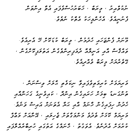
ނުކުތްއިރު ، މީރަބް ، ޚަބަރުހުސްވެފައި އެތާ އިންތަން
ފެނުނީއެވެ. އެހެންމީހަކު އެތާކު ނެތެވެ.
މޫނަށް ފެންޖަހައި ހެދުމުން ، މީރަބް ކުޑަކޮށް ހޭ އެރިއެވެ.
ވައްޤާސް އާއި އަނީލާއާ ދެމަފިރިންވެގެން އަތުލަފިކޮށްގެން ،
ގޭތެރެޔަށް މީރަބް ވެއްދިއެވެ.
މަރިޔަމަށް ކުރިމަތިވެފައިވާ ނިކަމެތި ޙާލަށް ވިސްނަން ،
ތުންގަނޑު ބިމަށް ހަރައިގެން އިންދާ ، ކައިވެނީގެ ގަހަނާއާއި
ހެދުން ހިފައިގެން ޚާނަމް އާއި ޙަޔާ އެތަނަށް އައިސް ވަނެވެ.
މަރިޔަމް ކޮޅަށް ތެދުވެ މަންމަގާތަށް ޖެހިލައި ، އޭނާއަށް މަޢާފް
ކުރުމަށް އެދުނެވެ. އެވަގުތު ، ޚާނަމްގެ އަތުގައި ހުރިބާރެއްލާފައި