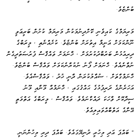
ބުންޏެވެ.
މަރިޔަމްގެ ކައިވެނި ކޮށްދިނުމަކުން މަރިޔަމް ކުށުން ބަރީޢަވީ
ނޫންކަމަށް އަނީލާ އިތުރަށް ބުންޏެވެ. ކުށެއްނެތި ، މީރަބްގެ
ދިރިއުޅުން ބަރުބާދުކުރުމަށް ، ޚާނަމަށް ވައްޤާސް ފުރުޞަތުދީގެން
ނުވާނެއެވެ. ޚާނަމަށް ފޯނު ނުކުރާނެކަމަށް ވައްޤާސް ބުންޏެވެ.
ޚާނަމްގާތަށް ، ސުއާލުކުރަން ދާނީ ޚުދު ، ވައްޤާސްއެވެ.
އަހަރެންގެ ދަރިފުޅުގެ ޙައްޤުގައި ، ޚާނަމްއާ މޫނާއި މޫނު
ސީދާކޮށް ވާހަކަ ދައްކާނަމެވެ. ވައްޤާސް ، މީރަބްގެ އަތްމަތީ
އޭނާގެ އަތްބާއްވައިލިއެވެ.
" ބައްޕަ އަދި މިހުރީ ދުނިޔޭގައެވެ. ބައްޕަ ދިރި މިހުންނަނީ