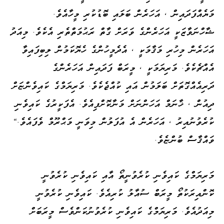
މަޔެއްފަދައިން ، އަހަރެން ބަލައި ބޮޑުކުރި މީހާއެވެ.
ޝާހްނަވާޒަކީ އަހަރެންގެ ވަރަށް ގާތް ރަޙުމަތްތެރި އެކެވެ. މިއަދު
އަހަރެން މިހުރި މަޤާމަކީ ، އެދެމީހުންގެ ހެޔޮކަމުން ލިބިފައިވާ
އެއްޗެކެވެ. މަރިޔަމަކީ ، މީރަބް ފަދައިން އަހަރެންގެ
ދަރިއެއްގޮތަށް ބަލަމުން އައި ކުއްޖެކެވެ. މަރިޔަމްގެ ކައިވެންޏަށް
ދިއުން ، ޚާނަމް އަހަންނަށް މަނާކޮށްފިއެވެ. އެފަކީރުގެ ކައިވެނި
ކުރެވުނުއިރު ، އަހަރެން އެ އުފަލުން މިވަނީ މަޙްރޫމް ވެފައެވެ."
ވައްޤާސް ބުންޏެވެ.
މަރިޔަމްގެ ކައިވެނި ކުރެވުނީތޯ އާއި ކައިވެނި ކުރެވުނީ
ކޮންއިރަކުތޯ މީރަބް ސުއާލު ކުރިއެވެ. ކައިވެނި ކުރެވުނީ
މިއަދުއެވެ. މަރިޔަމްގެ ކައިވެނި ކުރެވުނުކަންވެސް މީރަބަށް