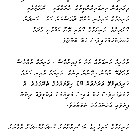
ފިލައިގެން ހިނގައިދާނެތީއެވެ. މާދަމާއަކީ ، ނޮރޭޒާއެކީ
މަރިޔަމްގެ ކައިވެނި ކުރެވޭ ދުވަސްކަން ޙަޔާ ، ހަނދާން
ކޮށްދިނެވެ. މަރިޔަމްގެ ކޮޓަރި އޭނާ ހުޅުވާނީ މާދަމާ
ހެނދުނުކަމުގައިވެސް ޙަޔާ ބުންޏެވެ.
އެހުރިހާ އަނގައެއް ޙަޔާ ތެޅިއިރުވެސް ، މަރިޔަމް އެއްވެސް
އެއްޗެކޭ ނުބުނެ ހިމޭނުން އިނެވެ. މަރިޔަމް އެއިނީ ޙަޔާއާ
ކުރިމަތިލެވޭ ވަރަށްވުރެ ބޮޑު ހިތާމައެއްގެ ތެރޭގައެވެ. އެ
ޙާލަތުގައިވެސް ޙަޔާ އައިސް މަރިޔަމަށް ތަކުލީފެއް ދިނުން
ފިޔަވައި އެހެންކަމެއް ނުކުރެއެވެ.
މަރިޔަމްގެ ކައިވެނީގެ ރަސްމިއްޔާތަށް ހެނދުނުހެނދުނާ އެގެޔަށް