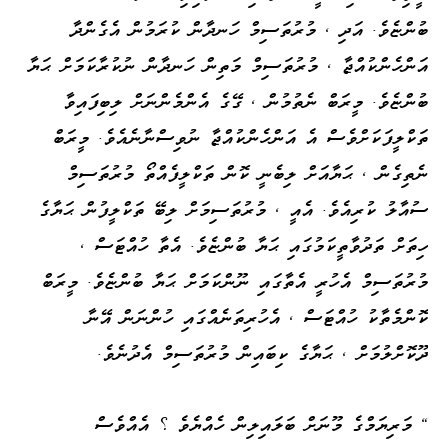
ބުންޏެވެ. އަދި ، މުރުތަސިމް ހަނދާން ކުރަމުން އެގެންދާ
އަންހެންކުއްޖާ ، މުރުތަސިމް މަތިން ހަނދާން ނުކުރާކަމަށް ޙަޔާ
ބުންޏެވެ. މީރަބް ނެތުމުން ، ގޭގެ އެންމެންނަށް ލިބިފައިވާ
ތަކްލީފަކަށްވެސް އެ އަންހެންކުއްޖާ ނުވިސްނާނެއެވެ. މީރަބް
ނެތިގެން ، ޙަޔާއަށް ލިބެނީ ކޮން ތަކްލީފެއްތޯ މުރުތަސިމް
ސުއާލު ކުރިއެވެ. އެއީ ، މުރުތަސިމަށް ލިބޭ ތަކްލީފުން ޙަޔާގެ
ހިތަށް ތަދުވާތީކަމުގައި ޙަޔާ ބުންޏެވެ. އެތާ ހުއްޓަސް ،
މުރުތަސިމް އެހުރީ އެތާގައި ނޫންކަމަށް ޙަޔާ ބުންޏެވެ. މީރަބް
ކޮންމެތާކު ހުއްޓަސް ، އެހުރިތަނެއްގައި ހުންނަން އޭނާ
ދޫކޮށްލުމަށް ، ޙަޔާގެ ކިބައިން މުރުތަސިމް އެދުނެވެ.
" މަރިޔަމްގެ މޫނަށް ބަލައިލިން ހެއްޔެވެ ؟ އެއްވެސް