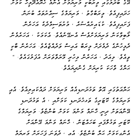
އޭގެ ބަދަލުގައި މީރަބަކީ މަރިޔަމަށް އެންމެ ހެޔޮއެދޭމީހާ ކަމަށް
ހަދައިފިއެވެ. މީރަބްގާތު ، މަރިޔަމްގެ ސިއްރުތައް ބުނަން
ފަށައިފިއެވެ. ކުޑައިރުއްސުރެ ، މުރުތަސިމްދެކެ އަހަރެން
ލޯބިވާކަން މަރިޔަމަށްވެސް އެނގޭނެއެވެ. އެކަމަކު ، އަހަރެމެން
ދެމީހުންގެ ދެމެދަށް މީރަބް އައިސް ވަދެއްޖެއެވެ. އަހަރެން ބާކީ
ވީއެވެ. މިއަދު ، އަހަރެން މިހުރީ މޮޔަވާވަރަށް އުފަލުގައެވެ. "
ޙަޔާގެ ވާހަކަ ކުރިޔަށް ގެންދިޔައެވެ.
ޙަޔާއަތުގައި އޮތް ތަޅުދަނޑިއެއް މަރިޔަމަށް ދައްކައިލިއެވެ. އެއީ
މަރިޔަމްގެ ކޮޓަރީގެ ތަޅޚުދަނޑި ކަމަށާއި ، އެ ތަޅުދަނޑި
އޭނާއަތަށް ދިނީ ޚާނަމް މަންމަ ކަމަށް ބުންޏެވެ. މަރިޔަމްގެ
ކޮޓަރި ތަޅުލާފައި ބަހައްޓަން ، ޚާނަމް މަންމަ އޭނާއަށް
އެންގިކަމަށް ޙަޔާ ބުންޏެވެ. އެއީ ، ދެވަނަ ފަހަރަށް މަރިޔަމް