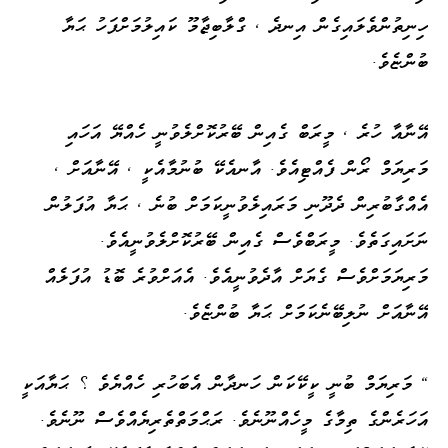
ހިނިތުންވެލައިގެން އިނދެ ، ގްލާބިޖާމޫ ކައިލުމަށްފަހު ޙަޔާ
ބުންޏެވެ.
އޭނާއާ ހުރެ ، މީރަބް ގެއިން ބޭރުކޮށްލެވުނީ ހެއްޔޭ އަހައި
މަރިޔަމް ރޯން ފެއްޓިއެވެ. އާނއެކޭ ބުނުމާއެކީ ، އޭނާއަށް ،
އެއްގާބުރިން ދެދޫނި މަރައިލެވުނީކަމަށް ބުނެ ، ޙަޔާ އުފަލުން
ނަށައިގަތެވެ. މީރަބްވެސް ގެއިން ބޭރުކޮށްލެވުނީއެވެ.
މަރިޔަމަށްވެސް ގެޔަށް އާދެވުނީއެވެ. އެއަށްވުރެ ބޮޑު އުފަލެއް
އޭނާއަށް ނުލިބޭނެކަމަށް ޙަޔާ ބުންޏެވެ.
" މަރިޔަމް ބުނީ ކީކޭކަން ހަނދާން އެބަހުރި ހެއްޔެވެ ؟ ޙަޔާއަކީ
އަހަރެންގެ ތިމާގެ މީހެއްނޫނެވެ. ރަޙްމަތްތެރިޔެއްވެސް ނޫނެވެ.