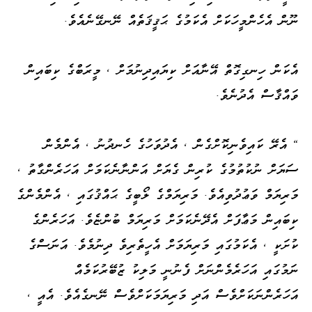
ނޫން އެހެންމީހަކަށް އެކަމުގެ ޙަޤީޤަތެއް ނޭނގޭނެއެވެ.
އެކަން ހިނގިގޮތް އޭނާއަށް ކިޔައިދިނުމަށް ، މީރަބްގެ ކިބައިން
ވައްޤާސް އެދުނެވެ.
" އެރޭ ކައިވެނިކޮށްގެން ، އެދުވަހުގެ ހެނދުނު ، އެންމެން
ސަޔަށް ނުކުތުމުގެ ކުރިން ގެޔަށް އަންނާނެކަމަށް އަހަރެންގާތު ،
މަރިޔަމް ވަޢުދުވިއެވެ. މަރިޔަމްގެ ލޯބީގެ ޙައްޤުގައި ، އެންމެންގެ
ކިބައިން މަޢާފަށް އެދޭނެކަމަށް މަރިޔަމް ބުންޏެވެ. އަހަރެންގެ
ކުށަކީ ، އެކަމުގައި މަރިޔަމަށް އެހީތެރިވެ ދިނުމެވެ. އަނަސްގެ
ނަމުގައި އަހަރެމެންނަށް ފެނުނީ މަލިކު ޒުބޭރުކަމެއް
އަހަރެންނަކަށްވެސް އަދި މަރިޔަމަކަށްވެސް ނޭނގެއެވެ. އެއީ ،