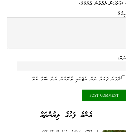
ސަމާލުކަން ދެއްވުން އެދެމެވެ.
ޚިޔާލު:
ނަން:
ދެވަނަ ފަހަރު ނަން ނުޖަހައި ވާނޭހެން ނަން ސޭވް ކުރޭ.
އެންމެ ފަހުގެ ލިޔުންތައް