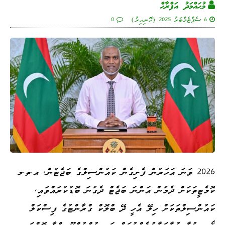
މުޙައްމަދު އަފްރާޙް
6 ސެޕްޓެމްބަރު 2025 (ހޮނިހިރު)
0
2026 ވަނަ އަހަރުން ފެށިގެން ކައުންސިލްގެ ބަޖެޓުން، އ.ތ.މ
ކޮމެޓީތަކަށް ދެމުން އަންނަ ބަޖެޓް ދެގުނަ ބޮޑުކުރައްވައި،
ކައުންސިލްތަކަށް ހިލޭ އެހީ ދޭ ބްލޮކް ގްރާންޓުގެ ފިސްކަލް