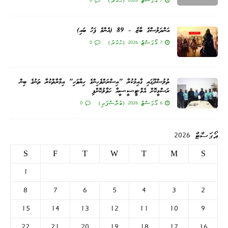
7 އޯގަސްޓް 2026 (ހުކުރު)
0
އަންދަލުސްގެ ބާޒު – 89 (އެންމެ ފަހު ބައި)
7 އޯގަސްޓް 2026 (ހުކުރު)
0
ތުލުސްދޫގައި ގާއިމުކުރާ "އިސްރަށްވެހިންގެ ހިޔާވަހި" އިމާރާތްކުރާ ތަނުގެ ބިން
ރަސްމީކޮށް އެމް.ޓީ.ސީ.ސީއާ ހަވާލުކޮށްފި
6 އޯގަސްޓް 2026 (ބުރާސްފަތި)
0
އޯގަސްޓް 2026
S
F
T
W
T
M
S
1
8
7
6
5
4
3
2
15
14
13
12
11
10
9
22
21
20
19
18
17
16