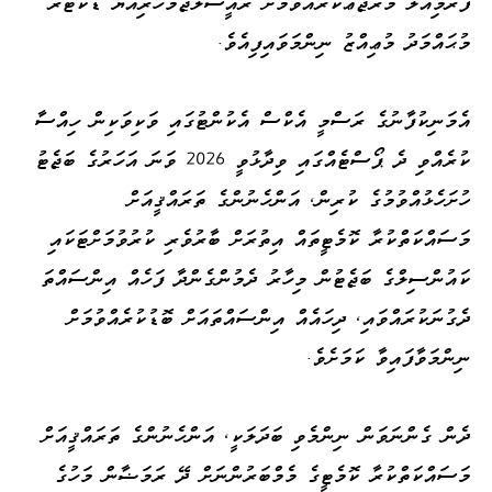
ފޯރމިއުލާ މުރާޖަޢާކުރެއްވުމަށް ރައީސުލްޖުމްހޫރިއްޔާ ޑޮކްޓަރ
މުޙައްމަދު މުޢިއްޒު ނިންމަވައިފިއެވެ.
އެމަނިކުފާނުގެ ރަސްމީ އެކްސް އެކުންޓުގައި ވަކިވަކިން ހިއްސާ
ކުރެއްވި ދެ ޕޯސްޓެއްގައި ވިދާޅުވީ 2026 ވަނަ އަހަރުގެ ބަޖެޓު
ހުށަހެޅުއްވުމުގެ ކުރިން، އަންހެނުންގެ ތަރައްޤީއަށް
މަސައްކަތްކުރާ ކޮމެޓީތައް އިތުރަށް ބާރުވެރި ކުރުވުމަށްޓަކައި
ކައުންސިލްގެ ބަޖެޓުން މިހާރު ދެމުންގެންދާ ފަހެއް އިންސައްތަ
ދެގުނަކުރައްވައި، ދިހައެއް އިންސައްތައަށް ބޮޑުކުރެއްވުމަށް
ނިންމަވާފައިވާ ކަމަށެވެ.
ދެން ގެންނަވަން ނިންމެވި ބަދަލަކީ، އަންހެނުންގެ ތަރައްޤީއަށް
މަސައްކަތްކުރާ ކޮމެޓީގެ މެމްބަރުންނަށް ދޭ ރަމަޟާން މަހުގެ