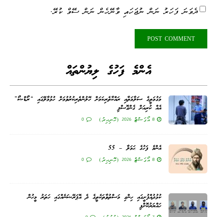
ދެވަނަ ފަހަރު ނަން ނުޖަހައި ވާނޭހެން ނަން ސޭވް ކުރޭ.
އެންމެ ފަހުގެ ލިޔުންތައް
މަގުމަތީގެ ސަލާމަތާއި ރައްކާތެރިކަމަށް ހޭލުންތެރިކުރުވުމަށް ހުޅުމާލޭގައި “ރޯޑްޝޯ”
އެއް ކުރިއަށް ގެންގޮސްފި
8 އޯގަސްޓް 2026 (ހޮނިހިރު)
0
އެންމެ ފަހުގެ ޙަމަލާ – 55
8 އޯގަސްޓް 2026 (ހޮނިހިރު)
0
ކުޅުދުއްފުށީގައި ހިންގި މަސްތުވާތަކެތީގެ ދެ އޮޕަރޭޝަނެއްގައި ހަތަރު މީހުން
ހައްޔަރުކޮށްފި