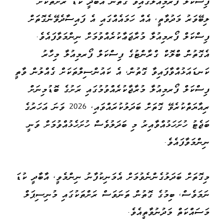
ފިސްކަލް ފޯރމިއުލާގައިވާ ގޮތުން އާބާދީ ކުޑަ ރަށްތަކަށް
ލިބޭވަރު މަދުވާތީ، އެއް ހަމައެއްގައި އެ ފައިސާދެވޭނެގޮތަށް
ފިސްކަލް ފޯރމިއުލާ މުރާޖަޢާކުރެއްވުމަށް ނިންމަވާފައެވެ.
އެގޮތުން ބްލޮކް ގްރާންޓުގެ ފިސްކަލް ފޯރމިއުލާ މިހާރު
ކަނޑައަޅުއްވާފައިވާ ގޮތުން، އެ ކައުންސިލްތަކަށް ގެއްލުން ވާތީ
ފިސްކަލް ފޯރމިއުލާ މުރާޖާކުރެއްވުމުގައި ރަށުގެ ބޮޑުމިނަށް
ރިއާޔަތްކުރެވޭ ގޮތަށް ބަދަލުކުރައްވައި، 2026 ވަނަ އަހަރުގެ
ބަޖެޓު ހުށަހަޅުއްވާއިރު މި ބަދަލުވެސް ހުށަހެޅުއްވުމަށް ވަނީ
ނިންމަވާފައެވެ.
މިގޮތަށް ބަދަލުގެންނެވުމަށް އެމަނިކުފާނު ނިންމެވީ، އާބާދީ ކުޑަ
ނަމަވެސް، ބިމުގެ ގޮތުން ތަނަވަސް ރަށްތަކުގައި މުނިސިޕަލް
މަސައްކަތް މަދުނުވާތީއެވެ.