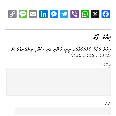
C
M
E
Li
M
Te
Vi
W
X
Fa
op
es
m
nk
es
le
be
ha
ce
y
sa
ail
ed
se
gr
r
ts
bo
Li
ge
I
ng
a
A
ok
ޚިޔާލު ފޯމު
nk
n
er
m
pp
ޚިޔާލު ފައުޅު ކުރެއްވުމުގައި ދީނީ، ޤާނޫނީ އަދި ސުލޫކީ މިންގަނޑުތަކަށް
ސަމާލުކަން ދެއްވުން އެދެމެވެ.
ޚިޔާލު:
ނަން: