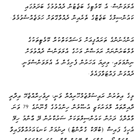
އެލަވަންސް، އެ ކޮމެޓީގެ ބަޖެޓުން ދެއްވުމުގެ ބަދަލުގައި
ކައުންސިލްގެ ބަޖެޓްގެ ތެރެއިން ދެއްވާގޮތަށް ހަމަޖެއްސެވުމެވެ.
އަންހެނުންގެ ތަރައްޤީއަށް މަސައްކަތްކުރާ ކޮމެޓީތަކުގެ
މެމްބަރުންނަށް ރަމަޟާން މަހުގެ އެލަވަންސް ދެއްވުމަށް
ނިންމަވައި، މިދިޔަ އަހަރުން ފެށިގެން އެ އެލަވަންސްވަނީ
ދެއްވަން ފައްޓަވާފައެވެ.
މީގެ އިތުރުން ރައީސުލްޖުމްހޫރިއްޔާ ވަނީ، ދިވެހިރާއްޖެހޭ އިދާރީ
ދާއިރާތައް ލާމަރުކަޒީ އުޞޫލުން ހިންގުމުގެ ޤާނޫނުގެ 79 ވަނަ
މާއްދާގެ ދަށުން ކައުންސިލްތަކަށް ސަރުކާރުން ދޭ ޢާންމު ހިލޭ
އެހީގެ ފައިސާ (ބްލޮކް ގްރާންޓް) ދިނުމަށް ކަނޑައަޅުއްވާފައިވާ