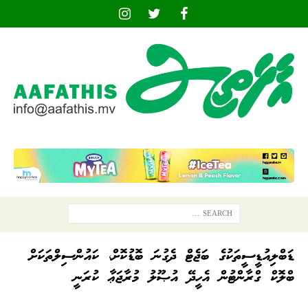
ޑަބްލިއުޑީސީތަކުގެ ބަޖެޓް ދެގުނަ ބޮޑުކޮށް، ކައުންސިލްތަކަށް
ބްލޮކް ގްރާންޓުން އެހީދޭ އުޞޫލު މުރާޖަޢާ ކުރަނީ