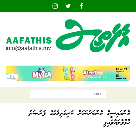
އެންއައިސީގެ މެންބަރުކަމަށް ކުރިމަތިލުމުގެ ފުރުޞަތު
ހުޅުވާލައްވައިފި