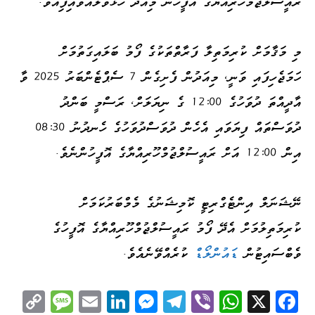
ރައީސުލްޖުމްހޫރިއްޔާގެ އޮފީހުން މިއަދު ހުޅުވާލައްވައިފިއެވެ.
މި މަޤާމަށް ކުރިމަތިލާ ފަރާތްތަކުގެ ފޯމު ބަލައިގަތުމަށް
ހަމަޖެހިފައި ވަނީ، މިއަދުން ފެށިގެން 7 ސެޕްޓެންބަރު 2025 ވާ
އާދީއްތަ ދުވަހުގެ 12:00 ގެ ނިޔަލަށް، ރަސްމީ ބަންދު
ދުވަސްތައް ފިޔަވައި އެހެން ދުވަސްދުވަހުގެ ހެނދުނު 08:30
އިން 12:00 އަށް ރައީސުލްޖުމްހޫރިއްޔާގެ އޮފީހުންނެވެ.
ނޭޝަނަލް އިންޓެގްރިޓީ ކޮމިޝަނުގެ މެމްބަރުކަމަށް
ކުރިމަތިލުމަށް އެދޭ ފޯމު ރައީސުލްޖުމްހޫރިއްޔާގެ އޮފީހުގެ
ވެބްސައިޓުން
ޑައުންލޯޑް
ކުރެއްވޭނެއެވެ.
C
M
E
Li
M
Te
Vi
W
X
Fa