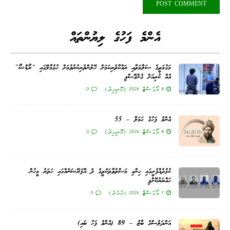
އެންމެ ފަހުގެ ލިޔުންތައް
މަގުމަތީގެ ސަލާމަތާއި ރައްކާތެރިކަމަށް ހޭލުންތެރިކުރުވުމަށް ހުޅުމާލޭގައި “ރޯޑްޝޯ”
އެއް ކުރިއަށް ގެންގޮސްފި
8 އޯގަސްޓް 2026 (ހޮނިހިރު)
0
އެންމެ ފަހުގެ ޙަމަލާ – 55
8 އޯގަސްޓް 2026 (ހޮނިހިރު)
0
ކުޅުދުއްފުށީގައި ހިންގި މަސްތުވާތަކެތީގެ ދެ އޮޕަރޭޝަނެއްގައި ހަތަރު މީހުން
ހައްޔަރުކޮށްފި
7 އޯގަސްޓް 2026 (ހުކުރު)
0
އަންދަލުސްގެ ބާޒު – 89 (އެންމެ ފަހު ބައި)