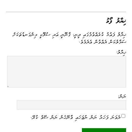
op
es
m
nk
es
le
be
ha
ce
y
sa
ail
ed
se
gr
r
ts
bo
Li
ge
I
ng
a
A
ok
ޚިޔާލު ފޯމު
nk
n
er
m
pp
ޚިޔާލު ފައުޅު ކުރެއްވުމުގައި ދީނީ، ޤާނޫނީ އަދި ސުލޫކީ މިންގަނޑުތަކަށް
ސަމާލުކަން ދެއްވުން އެދެމެވެ.
ޚިޔާލު:
ނަން:
ދެވަނަ ފަހަރު ނަން ނުޖަހައި ވާނޭހެން ނަން ސޭވް ކުރޭ.