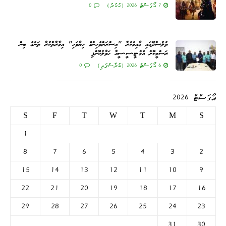
7 އޯގަސްޓް 2026 (ހުކުރު)
0
ތުލުސްދޫގައި ގާއިމުކުރާ "އިސްރަށްވެހިންގެ ހިޔާވަހި" އިމާރާތްކުރާ ތަނުގެ ބިން
ރަސްމީކޮށް އެމް.ޓީ.ސީ.ސީއާ ހަވާލުކޮށްފި
6 އޯގަސްޓް 2026 (ބުރާސްފަތި)
0
އޯގަސްޓް 2026
S
F
T
W
T
M
S
1
8
7
6
5
4
3
2
15
14
13
12
11
10
9
22
21
20
19
18
17
16
29
28
27
26
25
24
23
31
30