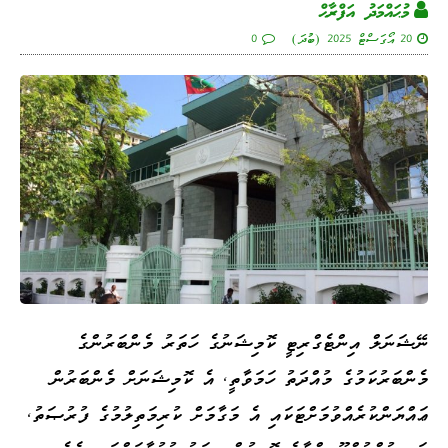
މުޙައްމަދު އަފްރާޙް
20 އޯގަސްޓް 2025 (ބުދަ)
0
ނޭޝަނަލް އިންޓެގްރިޓީ ކޮމިޝަނުގެ ހަތަރު މެންބަރުންގެ
މެންބަރުކަމުގެ މުއްދަތު ހަމަވާތީ، އެ ކޮމިޝަނަށް މެންބަރުން
ޢައްޔަންކުރެއްވުމަށްޓަކައި އެ މަގާމަށް ކުރިމަތިލުމުގެ ފުރުޞަތު،