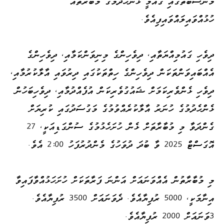
މުނާސަބަތުގައި ގައުމީ ޅެންހެދުމުގެ މުބާރާތެއް
ހުޅުއްވައިލައްވައިފިއެވެ.
ދިވެހި ގައުމިއްޔަތާއި، ދިވެހިންގެ މިނިވަންކަމާއި، ދިވެހިންގެ
އެއްބައިވަންތަކަން ދިވެހިންގެ ހިތްތަކުގައި ދިރުވައި އާލާކުރުމާއި،
ދިވެހި ޅެންވެރިކަމަށް ޝައުގުވެރިކަން އުފެއްދުމާއި، ދިވެހިބަހުން
ޅެންހެދުމުގެ ހުނަރު އާލާކުރެއްވުމުގެ މަގުސަދުގައި ކުރިޔަށް
ގެންދަވާ މި މުބާރާތަށް ޅެން ހުށަހެޅުމުގެ ސުންގަޑިއަކީ، 27
އޮގަސްޓް 2025 ވާ ބުދަ ދުވަހުގެ މެންދުރުފަހު 2:00 އެވެ.
މި މުބާރާތުން އެއްވަނައަށް އަންނަ ފަރާތަކަށް ހުށަހަޅުއްވާފައިވާ
އިނާމަކީ، 5000 ރުފިޔާއެވެ. ދެވަނައަށް 3500 ރުފިޔާއެވެ.
3ވަނައަށް 2000 ރުފިޔާއެވެ.