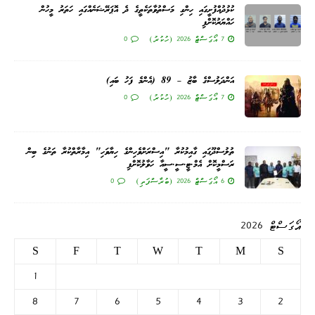
ކުޅުދުއްފުށީގައި ހިންގި މަސްތުވާތަކެތީގެ ދެ އޮޕަރޭޝަނެއްގައި ހަތަރު މީހުން
ހައްޔަރުކޮށްފި
7 އޯގަސްޓް 2026 (ހުކުރު)
0
އަންދަލުސްގެ ބާޒު – 89 (އެންމެ ފަހު ބައި)
7 އޯގަސްޓް 2026 (ހުކުރު)
0
ތުލުސްދޫގައި ގާއިމުކުރާ "އިސްރަށްވެހިންގެ ހިޔާވަހި" އިމާރާތްކުރާ ތަނުގެ ބިން
ރަސްމީކޮށް އެމް.ޓީ.ސީ.ސީއާ ހަވާލުކޮށްފި
6 އޯގަސްޓް 2026 (ބުރާސްފަތި)
0
އޯގަސްޓް 2026
S
F
T
W
T
M
S
1
8
7
6
5
4
3
2