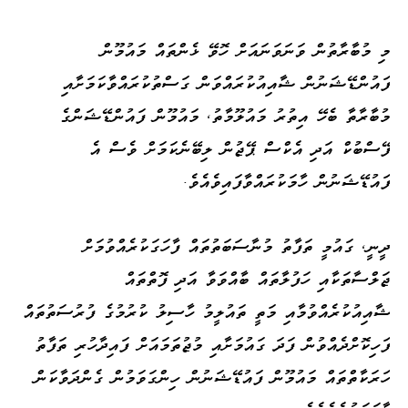
މި މުބާރާތުން ވަނަވަނައަށް ހޮވޭ ޅެންތައް މައުމޫން
ފައުންޑޭޝަނުން ޝާއިއުކުރައްވަން ގަސްތުކުރައްވާކަމަށާއި
މުބާރާތާ ބެހޭ އިތުރު މައުލޫމާތު، މައުމޫން ފައުންޑޭޝަންގެ
ފޭސްބުކް އަދި އެކްސް ޕޭޖުން ލިބޭނެކަމަށް ވެސް އެ
ފައުޑޭޝަނުން ހާމަކުރައްވާފައިވެއެވެ.
ދީނީ، ގައުމީ ތަފާތު މުނާސަބަތުތައް ފާހަގަކުރެއްވުމަށް
ޖަލްސާތަކާއި ހަފުލާތައް ބާއްވަވާ އަދި ފޮތްތައް
ޝާއިއުކުރެއްވުމާއި މަތީ ތައުލީމު ހާސިލު ކުރުމުގެ ފުރުސަތުތައް
ފަހިކޮށްދެއްވުން ފަދަ ގައުމަށާއި މުޖުތަމައަށް ފައިދާހުރި ތަފާތު
ހަރަކާތްތައް މައުމޫން ފައުޑޭޝަނުން ހިންގަވަމުން ގެންދަވާކަން