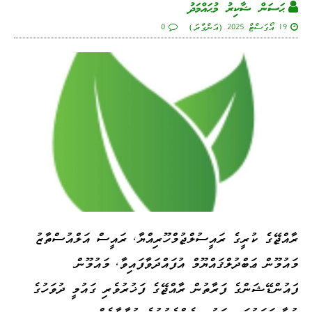
ޙަސަން ޝާކިރު މުޙައްމަދު
19 އޯގަސްޓް 2025 (އަންގާރަ)
0
ރާއްޖޭގެ ކުރީގެ ރައީސުލްޖުމްހޫރިއްޔާ، ރައީސް އަލްއުސްތާޒު
މައުމޫން ޢަބްދުލްޤައްޔޫމް އުފައްދަވާފައިވާ، މައުމޫން
ފައުންޑޭޝަންގެ ފަރާތުން ރާއްޖޭގެ ފަޚުރުވެރި ގައުމީ ދުވަހުގެ