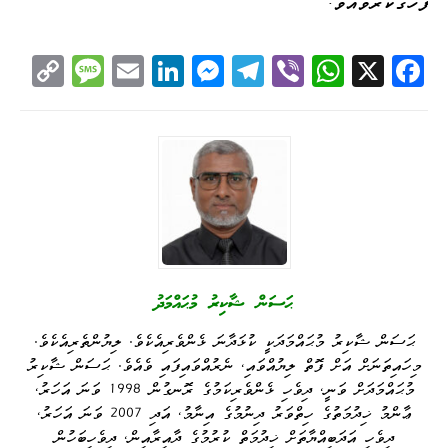
ފާހަގަކުރެވެއެވެ.
C
M
E
Li
M
Te
Vi
W
X
Fa
op
es
m
nk
es
le
be
ha
ce
y
sa
ail
ed
se
gr
r
ts
bo
Li
ge
I
ng
a
A
ok
nk
n
er
m
pp
ޙަސަން ޝާކިރު މުޙައްމަދު
ޙަސަން ޝާކިރު މުޙައްމަދަކީ ކުޅަދާނަ ޅެންވެރިއެކެވެ. ލިޔުންތެރިއެކެވެ.
މިހައިތަނަށް އަށް ފޮތް ލިޔުއްވައި، ނެރުއްވައިފައި ވެއެވެ. ޙަސަން ޝާކިރު
މުޙައްމަދަށް ވަނީ، ދިވެހި ޅެންވެރިކަމުގެ ރޮނގުން 1998 ވަނަ އަހަރު،
ޢާންމު ޚިދުމަތުގެ ހިތްވަރު ދިނުމުގެ އިނާމު، އަދި 2007 ވަނަ އަހަރު،
ދިވެހި އަދަބިއްޔާތަށް ޚިދުމަތް ކުރުމުގެ ދާއިރާއިން، ދިވެހިބަހުން