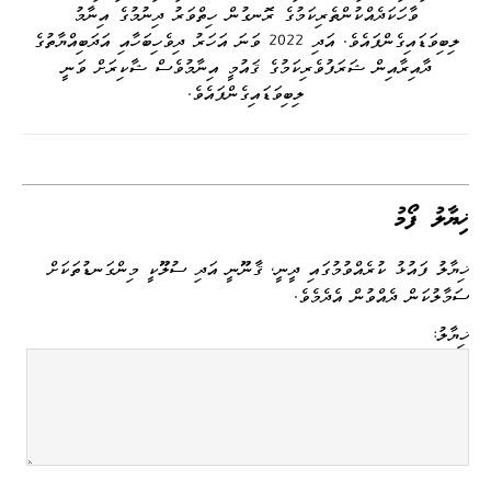
ވާހަކަދެއްކުންތެރިކަމުގެ ރޮނގުން ހިތްވަރު ދިނުމުގެ އިނާމު
ލިބިވަޑައިގެންފައެވެ. އަދި 2022 ވަނަ އަހަރު ދިވެހިބަހާއި އަދަބިއްޔާތުގެ
ދާއިރާއިން ޝަރަފުވެރިކަމުގެ ޤައުމީ އިނާމުވެސް ޝާކިރަށް ވަނީ
ލިބިވަޑައިގެންފައެވެ.
ޚިޔާލު ފޯމު
ޚިޔާލު ފައުޅު ކުރެއްވުމުގައި ދީނީ، ޤާނޫނީ އަދި ސުލޫކީ މިންގަނޑުތަކަށް
ސަމާލުކަން ދެއްވުން އެދެމެވެ.
ޚިޔާލު: