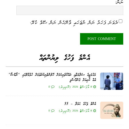
ނަން:
ދެވަނަ ފަހަރު ނަން ނުޖަހައި ވާނޭހެން ނަން ސޭވް ކުރޭ.
އެންމެ ފަހުގެ ލިޔުންތައް
މަގުމަތީގެ ސަލާމަތާއި ރައްކާތެރިކަމަށް ހޭލުންތެރިކުރުވުމަށް ހުޅުމާލޭގައި “ރޯޑްޝޯ”
އެއް ކުރިއަށް ގެންގޮސްފި
8 އޯގަސްޓް 2026 (ހޮނިހިރު)
0
އެންމެ ފަހުގެ ޙަމަލާ – 55
8 އޯގަސްޓް 2026 (ހޮނިހިރު)
0