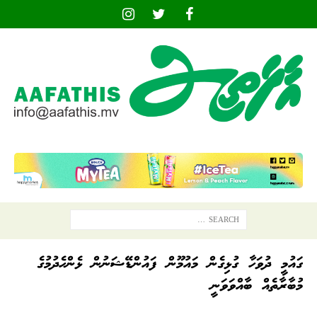
ގައުމީ ދުވަހާ ގުޅިގެން މައުމޫން ފައުންޑޭޝަނުން ޅެންހެދުމުގެ
މުބާރާތެއް ބާއްވަވަނީ