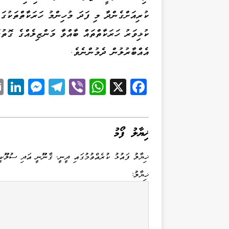
ކުރިއަށްގެންދާ މި ފަދަ މުހިންމު ހަރަކާތްތަކުގަ
ކުޅިވަރު ހަރަކާތްތައް ބާއްވާ މަންޒިލެއްގެ ގޮތުގ
އެއްބާރުލުން ދެމުންނެވެ.
Li
M
Te
Vi
W
X
Fa
k
es
le
be
ha
ce
d
se
gr
r
ts
bo
I
ng
a
A
ok
ޚިޔާލު ފޯމު
n
er
m
pp
ޚިޔާލު ފައުޅު ކުރެއްވުމުގައި ދީނީ، ޤާނޫނީ އަދި ސުލޫކީ
ޚިޔާލު: