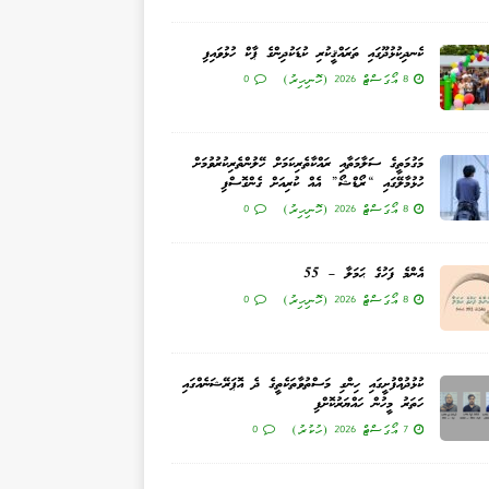
ކެނދިކުޅުދޫގައި ތަރައްޤީކުރި ކުޑަކުދިންގެ ޕާކް ހުޅުވައިފި
8 އޯގަސްޓް 2026 (ހޮނިހިރު)
0
މަގުމަތީގެ ސަލާމަތާއި ރައްކާތެރިކަމަށް ހޭލުންތެރިކުރުވުމަށް
ހުޅުމާލޭގައި “ރޯޑްޝޯ” އެއް ކުރިއަށް ގެންގޮސްފި
8 އޯގަސްޓް 2026 (ހޮނިހިރު)
0
އެންމެ ފަހުގެ ޙަމަލާ – 55
8 އޯގަސްޓް 2026 (ހޮނިހިރު)
0
ކުޅުދުއްފުށީގައި ހިންގި މަސްތުވާތަކެތީގެ ދެ އޮޕަރޭޝަނެއްގައި
ހަތަރު މީހުން ހައްޔަރުކޮށްފި
7 އޯގަސްޓް 2026 (ހުކުރު)
0