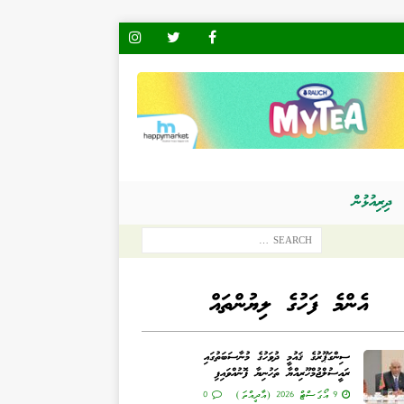
ދިރިއުޅުން
އެންމެ ފަހުގެ ލިޔުންތައް
ސިންގަޕޫރުގެ ޤައުމީ ދުވަހުގެ މުނާސަބަތުގައި
ރައީސުލްޖުމްހޫރިއްޔާ ތަހުނިޔާ ފޮނުއްވައިފި
9 އޯގަސްޓް 2026 (އާދީއްތަ)
0