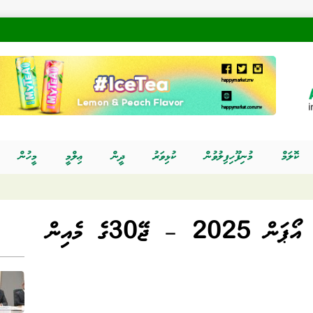
ކޮލަމް
މުނިފޫހިފިލުވުން
ކުޅިވަރު
ދީން
ޢިލްމީ
މީހުން
އައިޓީއެފް މޯލްޑިވްސް ޖޫނިއަރ އޯޕަން 2025 – ޖޭ30ގެ މެއިން