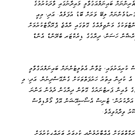
ެރިންނަށް ބައިނަލްއަގުވާމީ މައިދާނުގައި ވާދަކުރުމުގެ
ަނޑުމެންނަށް ލިބޭ ވަރަށް ބޮޑު އުފަލެއް. އަދި، މިއީ
ްޓްތަކުގެ މަންޒިލެއްގެ ގޮތުގައި ރާއްޖެ ޕްރޮމޯޓްކުރުމަށް
ިރްޝާން ހަސަން، ދިރާގުގެ ޑިރެކްޓަރ ބްރޭންޑް އެންޑް
 ކުރިއަރުވައި، ޒުވާން އެތުލީޓުންނަށް ބައިނަލްއަގްވާމީ
، އެ ކުދިން އިތުރު ހަރުފަތްތަކަށް ގެންގޮސްދިނުން. އަދި، މި
ތުގެ މެއިން ޕަރޓްނަރުގެ ގޮތުން ދިރާގުން ދެމުން އަންނަ
ރު އަދާކުރުން" ޓެނިސް އެސޯސިއޭޝަން އޮފް މޯލްޑިވްސް
ރު ވިދާޅުވިއެވެ.
ަކާތްތަކަށް އެއްބާރުލުންދީ ކުޅިވަރު ތަރައްގީކުރުމަށް