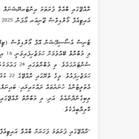
ރާއްޖޭގައި ބާއްވާ ފުރަތަމަ އިންޓަރނޭޝަނަލް ޓ
އައިޓީއެފް މޯލްޑިވްސް ޖޫނިއަރ އޯޕަން 2025 - ޖޭ30 ގެ މެއިން ޕަރޓްނަރަކަށް ދިރާގުން ސޮއިކޮށްފިއެވެ.
ހަމަޖެހި
އެތުލީޓުންގެ ހުނަރުތައް ދައްކައިލައި، ބައިނަލް
ލިބިގެންދާނެއެވެ. އަދި، މި މުބާރާތް ރާއްޖޭގައި 
ކާމިޔާބީއެކެވެ.
"ރާއްޖޭގައި ފުރަތަމަ ފަހަރަށް ބާއްވާ އައިޓީއެފ