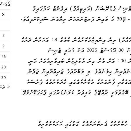
އޯގަސްޓް 
ެނިސް ފެޑެރޭޝަން (އައިޓީއެފް) އިވެންޓް ކަމުގައިވާ
S
2
ޓެނިސް އެސޯސިއޭޝަން އޮފް މޯލްޑިވްސް (ޓީއޭއެމް) އިން އިންތިޒާމްކޮށްގެން ބާއްވާ 18 އަހަރުން ދަށުގެ
9
މި މުބާރާތް ބޭއްވުމަށް ހަމަޖެހިފައިވަނީ 16 އިން 30 އޮގަސްޓު 2025 އަށް ގައުމީ ޓެނިސް
16
ސެންޓަރުގައެވެ. މި މުބާރާތުގައި 24 ގައުމަކުން 100 އަށް ވުރެ ގިނަ އެތުލީޓުން ބައިވެރިވުމަށް ވަނީ
23
ފައެވެ. މީގެ ތެރޭގައި ރާއްޖޭގެ 22 ކުޅުންތެރިން ހިމެނެއެވެ. މި މުބާރާތުގެ ޒަރިއްޔާއިން ޒުވާން
30
އަގުވާމީ ފެންވަރުގެ މުބާރާތެއްގައި ވާދަކުރުމުގެ ފުރުސަތު
« ޖުލަ
ބޭއްވުމަކީ ރާއްޖޭގެ ކުޅިވަރު ކަލަންޑަރުގައި ފާހަގަކޮށްލެވޭ
ް މުބާރާތުގެ ޕަރޓްނަރެއްގެ ގޮތުގައި ހަރަކާތްތެރިވެ