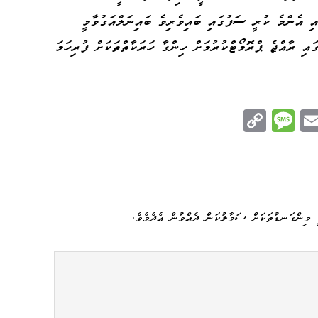
އި އެންމެ ކުރީ ސަފުގައި ބައިވެރިވެ ބައިނަލްއަގުވާމީ
ައި ރާއްޖެ ޕްރޮމޯޓްކުރުމަށް ހިންގާ ހަރަކާތްތަކަށް ފުރިހަމަ
C
M
E
op
es
m
n
y
sa
ail
e
Li
ge
nk
 މިންގަނޑުތަކަށް ސަމާލުކަން ދެއްވުން އެދެމެވެ.