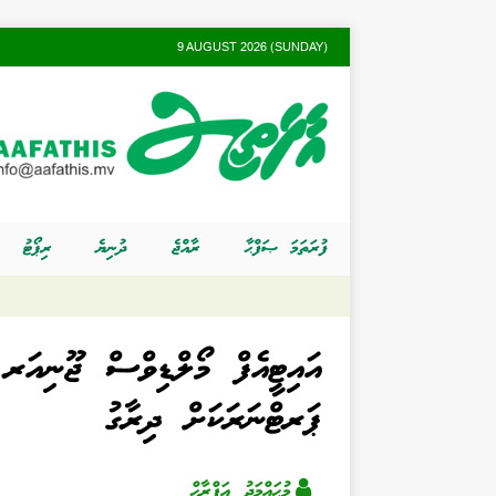
9 AUGUST 2026 (SUNDAY)
ފުރަތަމަ ޞަފްޙާ
ރާއްޖެ
ދުނިޔެ
ރިޕޯޓު
ޕަރޓްނަރަކަށް ދިރާގު
މުޙައްމަދު އަފްރާޙް