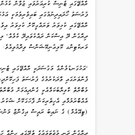
ރާއްޖޭގައި ޓެނިސް ކުރިއަރުވައި ޒުވާން ކުޅުންތ
ފުރުސަތު ހޯދައިދިނުމުގައި ބައިވެރިވުމަކީ އަޅުގ
ރާއްޖޭގައި ކުޅިވަރު ތަރައްގީކޮށް ކުޅިވަރު އިވެނ
ދިރާގުން ދޭ އިސްކަން ދައްކުވައިދޭ ކެމެއް" މ
މަރކެޓިންގ ކޮމިއުނިކޭޝަންސް ވިދާޅުވިއެވެ.
"އަޅުގަނޑުމެންގެ މަގުސަދަކީ ރާއްޖޭގައި ޓެނިސް
ފެންވަރުގައި ވާދަކުރުމުގެ ފުރުސަތު ފަހިކޮށްދީ
މުބާރާތް ކާމިޔާބުކަމާއެކީ ގެންދިއުމަށް މުބާރާ
އެއްބާރުލުމާއި އެހީތެރިކަން ފާހަގަކޮށް ޝުކު
(ޓީއޭއެމް) ގެ ނައިބު ރައީސް އިގްނާޒް މަންސޫ
ދިރާގުން ދަނީ މުޖުތަމައުގެ ތެރޭގައި ހިންގާ ހަރ