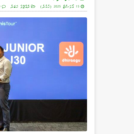
15 އޯގަސްޓް 2025 (ހުކުރު)
ރާއްޖޭގެ ޚަބަރު
0