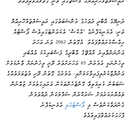
ރައީސުލްޖުމްހޫރިއްޔާގެ މެސެޖުގައި ވަނީ ގޮވާލައްވައިފައެވެ.
ދުނިޔޭގެ އާބާދީ ދުވަހުގެ މުނާސަބަތުގައި ރައީސުލްޖުމްހޫރިއްޔާ
ވަނީ، އެމަނިކުފާނުގެ 'އެކްސް' އެކައުންޓުގައިވެސް ޕޯސްޓެއް
ޙިއްޞާކުރައްވާފައެވެ. އެގޮތުން 2062 ވަނަ އަހަރު
އަންނަންވާއިރު ރާއްޖޭގެ އާބާދީގެ ފަސްބައިކުޅަ އެއްބައި
މީހުންނަކީ އުމުރުން 65 އަހަރަށްވުރެ ދޮށީ މީހުންނަށް ވާނެކަމަށް
އަންދާޒާކުރެވިފައިވާކަމަށާއި، އުމުރުގެ ގޮތުން ދޮށީ މުޖުތަމަޢެއްގެ
ސަބަބުން ކުރިމަތިވާ ގޮންޖެހުންތަކުން އަރައިގަތުމަށް ޒުވާނުން
ތައްޔާރުކުރުމަށް ސަރުކާރުން ސަމާލުކަން ދެއްވަމުން
ގެންދަވާކަންވެސް މި
ޕޯސްޓުގައި
އެމަނިކުފާނު
ފާހަގަކުރައްވާފައިވެއެވެ.