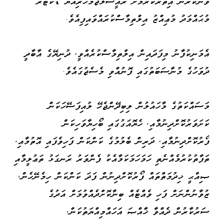
ވުނަކުރުން އިތުރުކުރުމަށް ރައީސުލްޖުމްހޫރިއްޔާ ޑޮކްޓަރ
މުޙައްމަދު މުޢިއްޒު އިލްތިމާސްކުރައްވައިފިއެވެ.
އެމަނިކުފާނު މިފަދައިން އިލްތިމާސްކުރެއްވީ، ދުނިޔޭގެ އާބާދީ
ދުވަހުގެ މުނާސަބަތުގައި ފޮނުއްވި މެސެޖުގައެވެ.
މަސައްކަތުގެ މާހައުލުން ލިބިދޭންޖެހޭ ލުއިފަސޭހަކަން
ކަށަވަރުކޮށްދިނުމާއި، ހެޔޮއަގުގައި ބޯހިޔާވަހިކަން
ފޯރުކޮށްދިނުމާއި، ދަރިން ބެލުމުގެ ކަންކަން ފަހިވެފައި އޮތުމާއި،
ތަފާތުކުރުމެއްނެތި ހަމަހަމަކަމާއެކު ފެންވަރު ރަނގަޅު ތަޢުލީމާއި
ޞިއްޙީ ޚިދުމަތްތައް ފޯރުކޮށްދިނުން ފަދަ ކަންކަން ހިމެނޭހެން،
ޒުވާނުންނަށް ފަހި ވެއްޓެއް ބިނާކޮށްދެއްވުމަށް އަދުގެ
ސަރުކާރުން ދެއްވާ ޚާއްޞަ އަހައްމިއްޔަތުކަން،