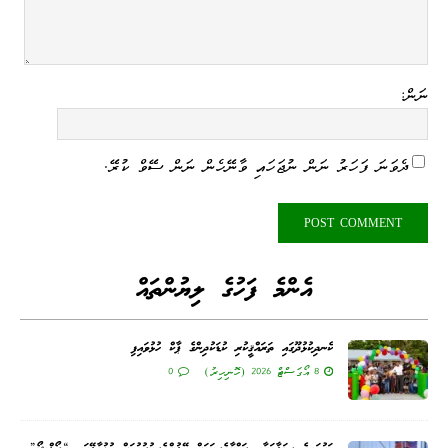
ނަން:
ދެވަނަ ފަހަރު ނަން ނުޖަހައި ވާނޭހެން ނަން ސޭވް ކުރޭ.
އެންމެ ފަހުގެ ލިޔުންތައް
ކެނދިކުޅުދޫގައި ތަރައްޤީކުރި ކުޑަކުދިންގެ ޕާކް ހުޅުވައިފި
8 އޯގަސްޓް 2026 (ހޮނިހިރު)
0