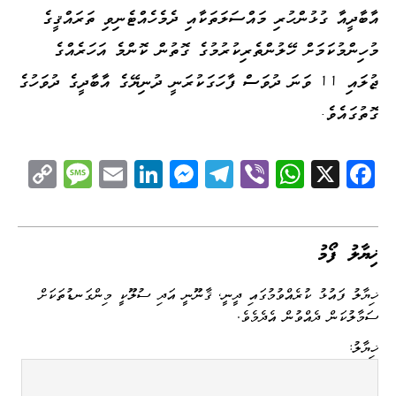
އާބާދީއާ ގުޅުންހުރި މައްސަލަތަކާއި ދެމެހެއްޓެނިވި ތަރައްޤީގެ
މުހިންމުކަމަށް ހޭލުންތެރިކުރުމުގެ ގޮތުން ކޮންމެ އަހަރެއްގެ
ޖުލައި 11 ވަނަ ދުވަސް ފާހަގަކުރަނީ ދުނިޔޭގެ އާބާދީގެ ދުވަހުގެ
ގޮތުގައެވެ.
C
M
E
Li
M
Te
Vi
W
X
Fa
op
es
m
nk
es
le
be
ha
ce
y
sa
ail
ed
se
gr
r
ts
bo
Li
ge
I
ng
a
A
ok
ޚިޔާލު ފޯމު
nk
n
er
m
pp
ޚިޔާލު ފައުޅު ކުރެއްވުމުގައި ދީނީ، ޤާނޫނީ އަދި ސުލޫކީ މިންގަނޑުތަކަށް
ސަމާލުކަން ދެއްވުން އެދެމެވެ.
ޚިޔާލު: