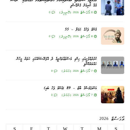
މަގުމަތީގެ ސަލާމަތާއި ރައްކާތެރިކަމަށް ހޭލުންތެރިކުރުވުމަށް ހުޅުމާލޭގައި “ރޯޑްޝޯ”
އެއް ކުރިއަށް ގެންގޮސްފި
8 އޯގަސްޓް 2026 (ހޮނިހިރު)
0
އެންމެ ފަހުގެ ޙަމަލާ – 55
8 އޯގަސްޓް 2026 (ހޮނިހިރު)
0
ކުޅުދުއްފުށީގައި ހިންގި މަސްތުވާތަކެތީގެ ދެ އޮޕަރޭޝަނެއްގައި ހަތަރު މީހުން
ހައްޔަރުކޮށްފި
7 އޯގަސްޓް 2026 (ހުކުރު)
0
އަންދަލުސްގެ ބާޒު – 89 (އެންމެ ފަހު ބައި)
7 އޯގަސްޓް 2026 (ހުކުރު)
0
އޯގަސްޓް 2026
S
F
T
W
T
M
S