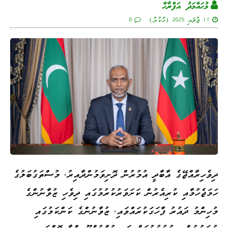
މުޙައްމަދު އަފްރާޙް
11 ޖުލައި 2025 (ހުކުރު)
0
ދިވެހިރާއްޖޭގެ އާބާދީ އުމުރުން ދޮށިވަމުންދާއިރު، މުސްތަގުބަލުގެ
ހަމަޖެހުމާއި ކުރިއެރުން ކަށަވަރުކުރުމުގައި ދިވެހި ޒުވާނުންގެ
މުހިންމު ދައުރު ފާހަގަކުރައްވައި، ޒުވާނުންގެ ކަންކަމުގައި