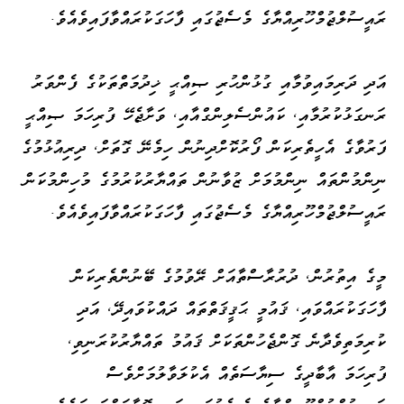
ރައީސުލްޖުމްހޫރިއްޔާގެ މެސެޖުގައި ފާހަގަކުރައްވާފައިވެއެވެ.
އަދި ދަރިމައިވުމާއި ގުޅުންހުރި ޞިއްޙީ ޚިދުމަތްތަކުގެ ފެންވަރު
ރަނގަޅުކުރުމާއި، ކައުންސެލިންގްއާއި، ވަށާޖެހޭ ފުރިހަމަ ޞިއްޙީ
ފަރުވާގެ އެހީތެރިކަން ފޯރުކޮށްދިނުން ހިމެނޭ ގޮތަށް، ދިރިއުޅުމުގެ
ނިންމުންތައް ނިންމުމަށް ޒުވާނުން ތައްޔާރުކުރުމުގެ މުހިންމުކަން
ރައީސުލްޖުމްހޫރިއްޔާގެ މެސެޖުގައި ފާހަގަކުރައްވާފައިވެއެވެ.
މީގެ އިތުރުން، ދުރުރާސްތާއަށް ރޭވުމުގެ ބޭނުންތެރިކަން
ފާހަގަކުރައްވައި، ޤައުމީ ޙަޤީޤަތްތައް ދައްކުވައިދޭ، އަދި
ކުރިމަތިވެދާނެ ގޮންޖެހުންތަކަށް ޤައުމު ތައްޔާރުކުރަނިވި،
ފުރިހަމަ އާބާދީގެ ސިޔާސަތެއް އެކުލަވާލުމަށްވެސް