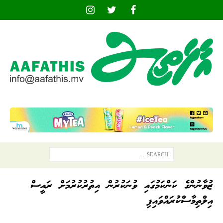
ޒުވާނުންގެ ކަންކަމުގައި ވުނަކުރުން އިތުރުކުރުމަށް ރައީސް
އިލްތިމާސްކުރައްވައިފި