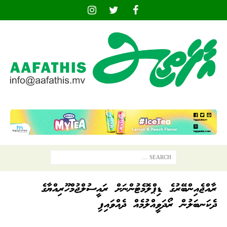
ރާއްޖެއިންބޭރުގެ ޑިޕްލޮމެޓުންނަށް ރައީސުލްޖުމްހޫރިއްޔާގެ
ދެކަނބަލުން ރޯދަވީއްލުމެއް ދެއްވައިފި