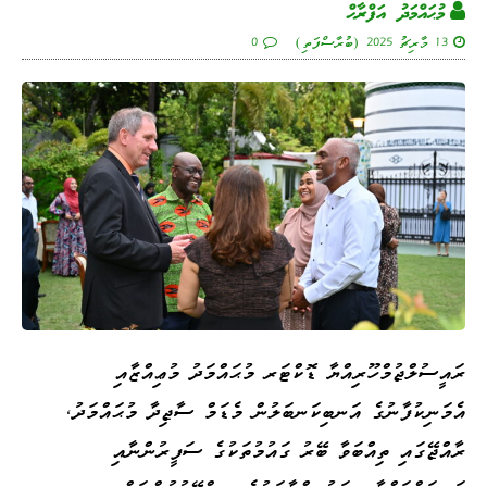
މުޙައްމަދު އަފްރާޙް
13 މާރިޗު 2025 (ބުރާސްފަތި)
0
ރައީސުލްޖުމްހޫރިއްޔާ ޑޮކްޓަރ މުޙައްމަދު މުޢިއްޒާއި
އެމަނިކުފާނުގެ އަނބިކަނބަލުން މެޑަމް ސާޖިދާ މުޙައްމަދު،
ރާއްޖޭގައި ތިއްބަވާ ބޭރު ގައުމުތަކުގެ ސަފީރުންނާއި