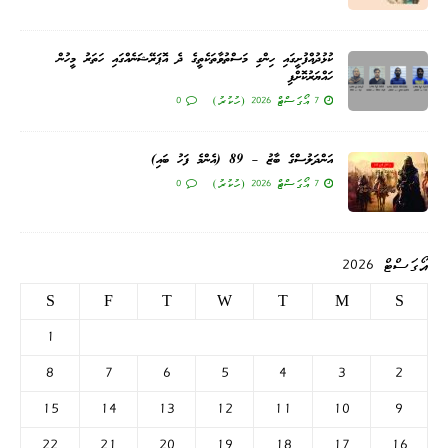
ކުޅުދުއްފުށީގައި ހިންގި މަސްތުވާތަކެތީގެ ދެ އޮޕަރޭޝަނެއްގައި ހަތަރު މީހުން
ހައްޔަރުކޮށްފި
7 އޯގަސްޓް 2026 (ހުކުރު)
0
އަންދަލުސްގެ ބާޒު – 89 (އެންމެ ފަހު ބައި)
7 އޯގަސްޓް 2026 (ހުކުރު)
0
އޯގަސްޓް 2026
S
F
T
W
T
M
S
1
8
7
6
5
4
3
2
15
14
13
12
11
10
9
22
21
20
19
18
17
16