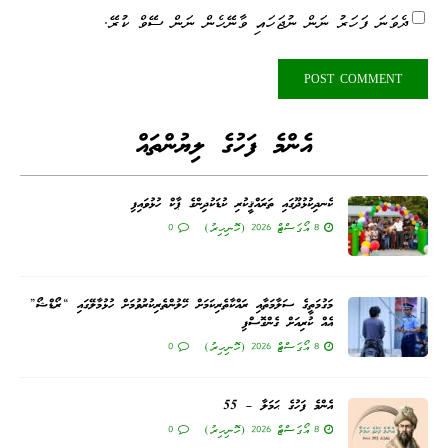
ދެވަނަ ފަހަރު ނަން ނުޖަހައި ވާނޭހެން ނަން ސޭވް ކުރޭ.
އެންމެ ފަހުގެ ލިޔުންތައް
ކެނދިކުޅުދޫގައި ތަރައްޤީކުރި ކުޑަކުދިންގެ ޕާކް ހުޅުވައިފި
8 އޯގަސްޓް 2026 (ހޮނިހިރު)
0
މަގުމަތީގެ ސަލާމަތާއި ރައްކާތެރިކަމަށް ހޭލުންތެރިކުރުވުމަށް ހުޅުމާލޭގައި “ރޯޑްޝޯ”
އެއް ކުރިއަށް ގެންގޮސްފި
8 އޯގަސްޓް 2026 (ހޮނިހިރު)
0
އެންމެ ފަހުގެ ޙަމަލާ – 55
8 އޯގަސްޓް 2026 (ހޮނިހިރު)
0