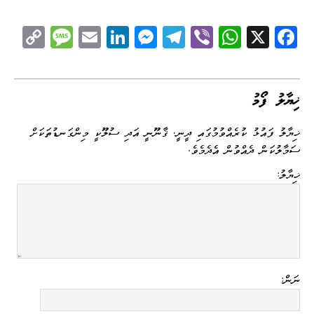
C
M
E
Li
M
Te
Vi
W
X
Fa
op
es
m
nk
es
le
be
ha
ce
y
sa
ail
ed
se
gr
r
ts
bo
Li
ge
I
ng
a
A
ok
ޚިޔާލު ފޯމު
nk
n
er
m
pp
ޚިޔާލު ފައުޅު ކުރެއްވުމުގައި ދީނީ، ޤާނޫނީ އަދި ސުލޫކީ މިންގަނޑުތަކަށް
ސަމާލުކަން ދެއްވުން އެދެމެވެ.
ޚިޔާލު:
ނަން: