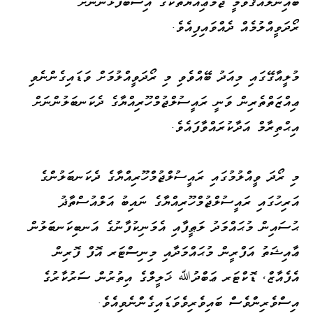
ބައިނަލްއަޤްވާމީ ޖަމުޢިއްޔާތަކުގެ އިސްބޭފުޅުންނަށް
ރޯދަވީއްލުމެއް ދެއްވައިފިއެވެ.
މުލީއާގޭގައި މިއަދު ބޭއްވެވި މި ރޯދަވީއްލުމަށް ވަޑައިގެންނެވި
ޢިއްޒަތްތެރިން ވަނީ ރައީސުލްޖުމްހޫރިއްޔާގެ ދެކަނބަލުންނަށް
އިޙްތިރާމް އަދާކުރައްވާފައެވެ.
މި ރޯދަ ވީއްލުމުގައި ރައީސުލްޖުމްހޫރިއްޔާގެ ދެކަނބަލުންގެ
އަރިހުގައި ރައީސުލްޖުމްހޫރިއްޔާގެ ނައިބު އަލްއުސްތާޛު
ޙުސައިން މުޙައްމަދު ލަޠީފާއި އެމަނިކުފާނުގެ އަނބިކަނބަލުން
ޢާއިޝަތު އަފްރީން މުޙައްމަދާއި މިނިސްޓަރ އޮފް ފޮރިން
އެފެއާޒް، ޑޮކްޓަރ ޢަބްދުﷲ ޚަލީލްގެ އިތުރުން ސަރުކާރުގެ
އިސްވެރިންވެސް ބައިވެރިވެވަޑައިގެންނެވިއެވެ.