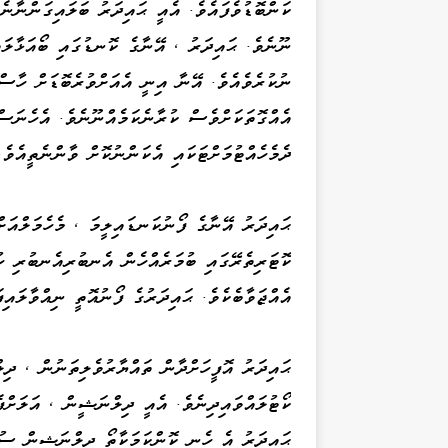
ކަންބޮޑުވެފައެވެ. އެއީ ޙައިދަރު ބަލައިގަންނާނެ
ނޫނެވެ. ޙައިދަރު ، އޭނާގެ ކޮނޑުގައި ބޯއަޅާލަ
ނުކުރެވެއެވެ. އޭނާ އިނީ އެއަށްވުރެބޮޑަށް ހާސް
އެއްގޮތަކަށްވެސް ކުރާނެކަމެއްނޫނެވެ. އެހެނަސ
ދެމެހެއްޓުމަށްޓަކައި އެކަންނުކޮށް ވާންނެތީއެވެ.
ޙައިދަރު އޭނާގެ ފޯނުކަނޑައިލީމަ ، މެހެމަލްއަށ
ކޮޓަރިތެރޭގައި ބުމަރެއްހެން އެނބުރިއެނބުރި ހު
އެއްޖަވާބެކެވެ. ޙައިދަރުގެ ފޯނުއޮތީ ނިއްވާލައިފަ
ޙައިދަރު އޮފީހަށްދާން ތައްޔާރުވެލިތަނުން ، ދި
ކޯޓުލައްވައިދިނެވެ. އެއީ ދިލްނަޝީން ، އަލަށްފެ
ޙައިދަރު އެ ހެނީ ކޮންކަމަކާތޯ ދިލްނަޝީން ސުއ