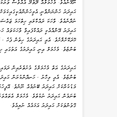
ނޫޅޭނެއެވެ. މެހެމަލްއާ ދޭތެރޭ އެއްވެސް ވަރަކަ
ޙައިދަރު ހުންނަންވާނީ އެމީހުންނާއެކީގައިކަމަށް
ނުދާނެއެވެ. ވާހަކަ ދައްކާލައި ހިތްހަމަ ޖައްސަ
ޙައިދަރު އޭނާއާއެކީ ދައްކާފައިވާ ވާހަކަތައް ހަ
ހޭދަކޮށްލާށެވެ. އެއީ ޙައިދަރުގެ ހިތުން ފުހެ ، 
ބުންޏެވެ. މެހެމަލް އިނީ ޙައިދަރުގެ އަތުގައި ހިފ
ޙައިދަރުގެ އަތް މެހެމަލްގެ މުށުތެރެއިން ދަމައ
ބުންޏެވެ. އެއީ މިހާރު ، ހަނދާންކުރަން ޙައިދަރ
މަޑުކުރާކަށް ޙައިދަރު ބޭނުމެއް ނޫނެވެ. އޮފީހު
ބުނަމުން ޙައިދަރު ނުކުތެވެ. މެހެމަލް އެތައްވަރ
ގޮވުންތަކަށް ޙައިދަރު އަޅައެއް ނުލިއެވެ.