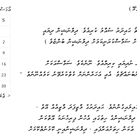
އޯގަސްޓް 
S
ތޯ ޙައިދަރު ސުއާލު ކުރިއެވެ. ދިލްނަޝީން ދިޔައީ
ަށް ސަމާސާކުރަނީކަމަށް ދިލްނަޝީން ބުންޏެވެ.)
2
9
 ނުދިޔައީ ކިރިޔާއެވެ. ނޫނެކެވެ. ސަމާސާއަކަށް
16
ުބުނައްޗެވެ. އެއީ އަހަރެންނަށް ކެތްކުރެވޭނެ ކަމެއްނޫނެވެ. "
23
30
« ޖުލަ
ިލައިގެންނެވެ. ޙައިދަރުގެ މާޒީފަދަ މާޒީއެއް އޮވެ ،
ދިލްނަޝީންގެ ހިތުގައި އެހެން ފިރިހެނަކު އޮތްކަން
 އެކަން ހިތަށްއަރާފައި ، ދިލްނަޝީންއިނީ ކޮޅުނެތްކޮޅަށް