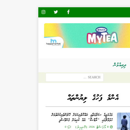
ދިރިއުޅުން
އެންމެ ފަހުގެ ލިޔުންތައް
މަގުމަތީގެ ސަލާމަތާއި ރައްކާތެރިކަމަށް ހޭލުންތެރިކުރުވުމަށް
ހުޅުމާލޭގައި “ރޯޑްޝޯ” އެއް ކުރިއަށް ގެންގޮސްފި
8 އޯގަސްޓް 2026 (ހޮނިހިރު)
0