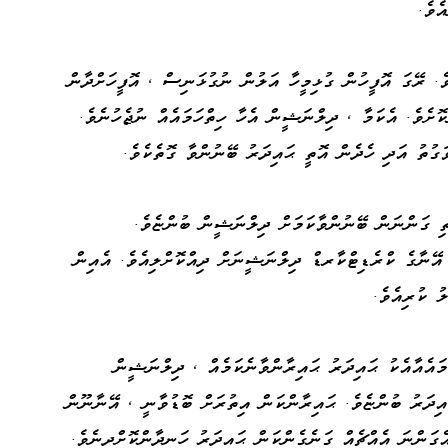
ެވެ.
ެ. ރޭގަ އޮފީހުން ގުޅިމީހާ އަލުން ނުގުޅަނިސް ، އޮފީހަށްދާން
ށެވެ. އެކަމާ ، ދިލްނަޝީން އެހާ ހިތްހަމައެއް ނުޖެހުނެވެ.
ގުތު އަދި ހެދެން އޮތީ ޙައިދަރު ބޭނުންވާ ގޮތެކެވެ.
ެތި ގަންނަން ބޭނުންވާކަމަށް ދިލްނަޝީން ބުންޏެވެ.
 އޭނާގެ ކްރެޑިޓްކާރޑް ދިލްނަޝީނަށް ދިއްކޮށްލިއެވެ. އެއިން
ު ކުރިއެވެ.
ައެއާއެކު ޙައިދަރު ޙައިރާންވާނެކަމެއް ، ދިލްނަޝީން
ައިދަރު ބުންޏެވެ. ޙައިރާންކަން އިތުރަށް ބޮޑުވާނީ ، އޭނާނޫން
ެގަންނަ އެއްޗެއް ގަނެގެންކަން ޙައިދަރު ހަނދާންކޮށްދިނެވެ.