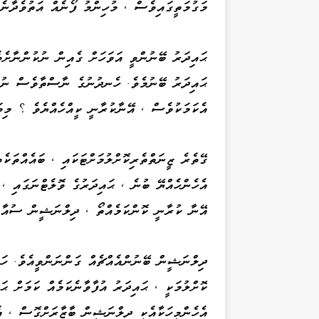
މަގުމަތީގައިވެސް ، މުހިންމު ފޯނެއް އަތުވެދާނެއ
ޙައިދަރު ބޭނުންވީ އަވަހަށް ގެއިން ނުކުންނާށެވ
ޙައިދަރު ބޭނުމެވެ. ހެނދުނުގެ ނާސްތާވެސް ނުކޮ
އެކަމަކުވެސް ، އޭނާކުރާނީ ކީއްހެއްޔެވެ ؟ މިވަ
ގޭތެރެ ޒީނަތްތެރިކޮށްލުމަށްޓަކައި ، ބައެއްތަކ
އެހެންހެއްޔޭ ބުނެ ، ޙައިދަރުގެ ވޮލެޓްނަގައި ،
އޭނާ ކުރާނީ ކޮންކަމެއްތޯ ، ދިލްނަޝީން ސުއާލ
ދިލްނަޝީން ބޭނުންއެއްޗެއް ގަންނަންވީއެވެ. ހަމ
ކޮށްލުމަކީ ، ޙައިދަރު އުފާވާނެކަމެއް ކަމަށް ޙ
އެހެންމީހަކާއެކީ ދިލްނަޝީން ބާޒާރަށްގޮސް ، އ