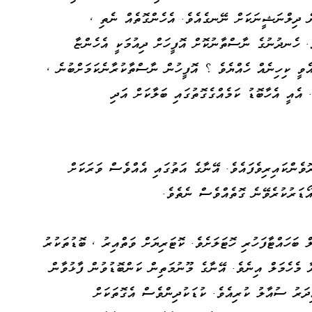
ން ދިލްނަޝީނަކަށް ނޭނގެއެވެ. އެހެންގޮތެއް ނެތި ،
. ހެނދުނުގެ ނާސްތާނުކޮށް އޮފީހަށް ދިއުމަކީ އެހެންޏާ
އެވީ ކިހިނެއް ހެއްޔެވެ ؟ އޮފީހުން ނާސްތާކުރާނެކަމަށްބުނެ ،
 އެއީ އެހާބޮޑު ކަމެއްގެގޮތުގައި ބަލާކަށް އަދި
ޮވެންކައިރިވެފައެވެ. އޭނާގެ އަތުގައި އެއްވެސް ވަރަކަށް
ޑަރުކުރެވޭނެ ގޮތެއްވެސް ނެތެވެ.
ް ބަހައްޓާފަހުރި ހޮޓަލަށެވެ. ކޮޓަރިޔަށް ވަތްއިރު ، ބޮޑުތަކުރު
 މެހެމަލް އިނެވެ. އޭނާގެ މޫނުމަތިން ކަންބޮޑުވުން ފާޅުވާން
ިދަރު ސުއާލު ކުރިއެވެ. ކުޑަކުދިންވެސް އެގޮތަކަށް