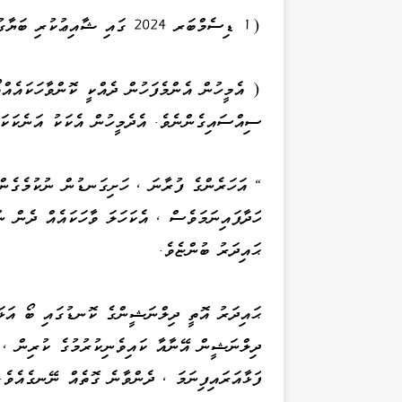
(1 ޑިސެމްބަރ 2024 ގައި ޝާއިޢުކުރި ބަޔާގުޅޭ)
( އެމީހުން އެންމެފަހުން ދެއްކީ ކޮންވާހަކައެއް
ސިއްސައިގެންނެވެ. އެދެމީހުން އެކަކު އަނެކަކ
" އަހަރެންގެ ފުރާނަ ، ހަށިގަނޑުން ނުކުމެގެން
ހަދާފައިނަމަވެސް ، އެކަހަލަ ވާހަކައެއް ދެން ނ
ޙައިދަރު ބުންޏެވެ.
ޙައިދަރު އޮތީ ދިލްނަޝީންގެ ކޮނޑުގައި ބޯ އަޅައ
ދިލްނަޝީން އޭނާއާ ކައިވެނިކުރުމުގެ ކުރިން ، 
ފަޅާއަރައިފިނަމަ ، ދެންވާނެ ގޮތެއް ނޭނގެއެވެ.