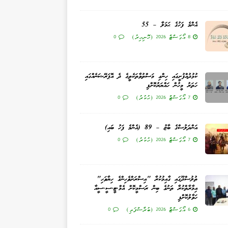
އެންމެ ފަހުގެ ޙަމަލާ – 55
8 އޯގަސްޓް 2026 (ހޮނިހިރު)
0
ކުޅުދުއްފުށީގައި ހިންގި މަސްތުވާތަކެތީގެ ދެ އޮޕަރޭޝަނެއްގައި
ހަތަރު މީހުން ހައްޔަރުކޮށްފި
7 އޯގަސްޓް 2026 (ހުކުރު)
0
އަންދަލުސްގެ ބާޒު – 89 (އެންމެ ފަހު ބައި)
7 އޯގަސްޓް 2026 (ހުކުރު)
0
ތުލުސްދޫގައި ގާއިމުކުރާ "އިސްރަށްވެހިންގެ ހިޔާވަހި"
އިމާރާތްކުރާ ތަނުގެ ބިން ރަސްމީކޮށް އެމް.ޓީ.ސީ.ސީއާ
ހަވާލުކޮށްފި
6 އޯގަސްޓް 2026 (ބުރާސްފަތި)
0