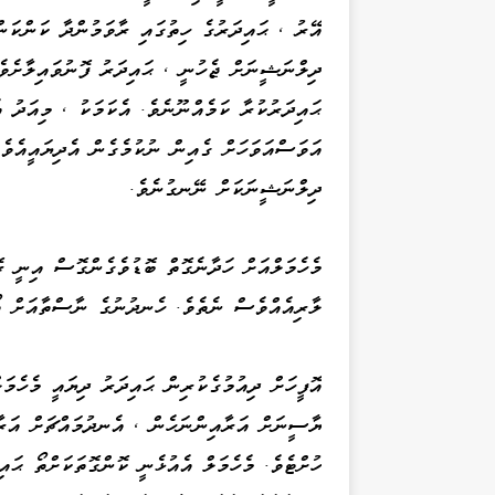
އޭރު ، ޙައިދަރުގެ ހިތުގައި ރާވަމުންދާ ކަންކަ
ދިލްނަޝީނަށް ޖެހުނީ ، ޙައިދަރު ފޮނުވައިލާށެވެ
ޙައިދަރުކުރާ ކަމެއްނޫނެވެ. އެކަމަކު ، މިއަދު 
އަވަސްއަވަހަށް ގެއިން ނުކުމެގެން އެދިޔައީއެވެ.
ދިލްނަޝީނަކަށް ނޭނގުނެވެ.
މެހެމަލްއަށް ހަދާނެގޮތް ބޮޑުވެގެންގޮސް އިނީ ރ
ލާރިއެއްވެސް ނެތެވެ. ހެނދުނުގެ ނާސްތާއަށް އޯ
އޮފީހަށް ދިއުމުގެކުރިން ޙައިދަރު ދިޔައީ މެހެމަލ
ޔާސީނަށް އަރާއިންނަހެން ، އެނދުމައްޗަށް އަރާ
ހުށްޓެވެ. މެހެމަލް އެއުޅެނީ ކޮންގޮތަކަށްތޯ ޙައ