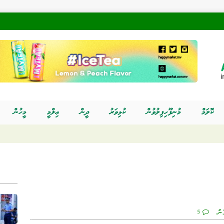
ކޮލަމް
މުނިފޫހިފިލުވުން
ކުޅިވަރު
ދީން
ޢިލްމީ
މީހުން
ުން
5