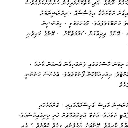
ކަމެއް ނޫނެވެ. އަދި ކެތްކޮށްލައިގެން ހުންނާނެކަމެއްވެސް
އިގެން އޮތްކަމުގެ އިޙްސާސެއް ، ދިލްނަޝީނަކަށް
ވެ ކަންބޮޑުވެފައެވެ. ދޮގުހެދުމަކީ ، ދިލްނަޝީން
ް ، އޭނާގެ ދިރިއުޅުން ސަލާމަތްކޮށް ، އޭނާގެ ކައިވެނި
ް ލިބުނު ހާސްކަމުގައި ފުންމައިގެން އެނދުން ތެދުވެ ،
ށްޓެވެ. އިރުއިރުކޮޅުން ފޯނުކުރެއެވެ. އެހެނަސް އަންނަނީ
އެވެ.
ލްނަޝީން އައިސް ގަމީސްލައްވައިދީ ، ގޮށްއަޅުވައި
އްޓި ކަމެކެވެ. އެކަމާ ޙައިދަރުގާތަށް ހުރީ ހިނިއައިއްސައެވެ.
ާލު ކުރިއެވެ. އޭނާއަށް ނުހެވެންވީ ކީއްވެ ހެއްޔެވެ ؟ އެއީ