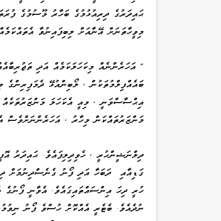
ޙައިދަރުގެ ދިރިއުޅުމުގެ ބަހާރު މޫސުމުގެ ފުރަތ
މިވީހާތަނަށް އޭނާއަށް ލިބިފައިނުވާ އެތައްކަމެއ
" އަހަރެންނެއް މިކަހަލަކަމެއް އަދި ތަޖުރިބާއެއ
ބައެއްފިލްމުތަކުން ، ލޯބިންއުޅޭ ދެމަފިރިންގެ މި
އިޙްސާސްވަނީ ، މިއީ އެކަހަލަ މަންޒަރުތަކެއް 
މަންޒަރުތައްކަން މިހާރު ، އަހަރެންނަށްވެސް އ
ދިލްނަޝީންހުރީ ، ހެވިދިލިފައެވެ. ޙައިދަރު އޮފީ
ގަޑިއާއި ދަބަހާ އަދި ފޯނު ގެނެސްދިނުމަށް ދިލ
ހުރީ ދިހަ އިންސައްތައިގައެވެ. އެވާނީ ފޯނުގެ ބ
ނުދެއެވެ. ބެޓެރީ އެއްކޮށް ހުސްވެ ފޯނު ނިވުމުގ