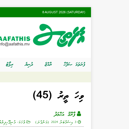
8 AUGUST 2026 (SATURDAY)
ފުރަތަމަ ޞަފްޙާ
ރާއްޖެ
ދުނިޔެ
ރިޕޯޓު
ވިހަ ތީރު (45)
ފާރޫޤު އަޙްމަދު
3 ޑިސެމްބަރު 2024 (އަންގާރަ)
ވާހަކަ
,
މުނިފޫހިފިލުވ