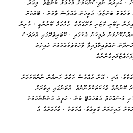
ށް ، ޙައިދަރު ނުވިސްނާކަމަށް މެހެމަލް ބުންޏެވެ. މިއަދު ،
 މެހެމަލް ބުންޏެވެ. އެމީހުން އެއްވެސް ތާކަށް ، ބޭރަކަށް
އިލަން ތިބޭނީ ކޮޓަރި ތެރޭގައެވެ. މެހެމަލް ބޭނުންވީ ، ކުރިން
ނދާންކޮށްލަން ދެމީހުން އެކުގައި ، ކޮޓަރިތެރޭގައި އެދުވަސް
ހަނދާން ނައްތައިލާފައިވާ ވާހަކަތަކެއްކަމަށް ޙައިދަރު
ަހައްޓާލައިގެންނެވެ.
ިގަތެވެ. އަދި ، އޭނާ އެއްވެސް ކަމެއް ހަނދާން ނުނެތޭކަމަށް
ު ބޭނުންވާ ވާހަކަތަކެއްނޫނެވެ. އެތަނުގައި އިތުރަށް
ގައި މަސައްކަތް އެބަހުއްޓޭ ބުނެ ، ހަވީރު އަންނާނެކަމަށް
ަކަށް ޙައިދަރަށް ގޮވިއެވެ. އެކަމަކު ، މެހެމަލްގެ އެ