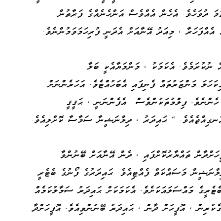
ަމަ ދުވަހެވެ. އެހެން އެއްވެސް އަންހެނެއްގެ ފަރާތުން
ް އެއްފަހަރާ ، މިއަދު އޭނާއަށް އެދަނީ ފުރިހަމަވަމުންނެވެ.
ް ނުކުރަމެވެ. އެކަމަކު ، މަންމަޔާއެކީ ބަލާ
ކަހަލަ މަންޒަރުތައް ފެނިފައި އެބަހުއްޓެވެ. އަހަރެންނަށް
ހެންނެވެ. ފިލްމުތަކުންވެސް އެފެންނަނީ ، ޙަޤީޤީ
ެނގިއްޖެއެވެ. " ޙައިދަރު ، ދިލްނަޝީނާ ސަމާސާ ކޮށްލިއެވެ.
ހަށްދާން ތައްޔާރުކޮށްފައި ، ދެން އޭނާއަށް ބޭނުންވާ
ްނަޝީން މަސައްކަތް ފެއްޓިއެވެ. ޙައިދަރުގެ ފޯނުގެ ބެޓެރީ
ެޓެރީގެ މައްސަލައަކަށެވެ. އެކަމަކަށް ޙައިދަރު ސަމާލުކަމެއް
ެކުރިން ، އޮފީހަށް ދާން ، ޙައިދަރު ބޭނުންވިއެވެ. އޮފީހަށްދާ