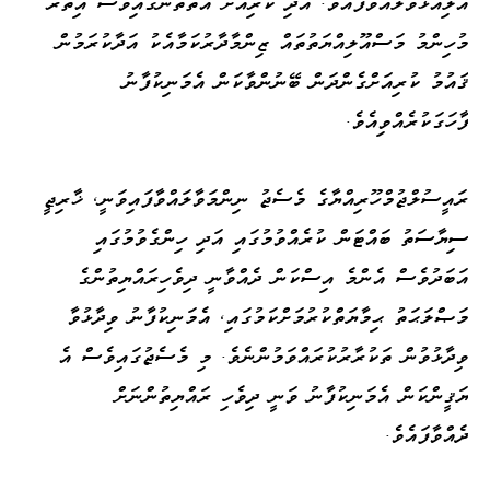
އަލިއަޅުވާލައްވާފައެވެ. އަދި ކުރިއަށް އޮތްތަނުގައިވެސް އިތުރު
މުހިންމު މަސްއޫލިއްޔަތުތައް ޒިންމާދާރުކަމާއެކު އަދާކުރަމުން
ޤައުމު ކުރިއަށްގެންދަން ބޭނުންވާކަން އެމަނިކުފާނު
ފާހަގަކުރެއްވިއެވެ.
ރައީސުލްޖުމްހޫރިއްޔާގެ މެސެޖު ނިންމަވާލައްވާފައިވަނީ، ޚާރިޖީ
ސިޔާސަތު ބައްޓަން ކުރެއްވުމުގައި އަދި ހިންގެވުމުގައި
އަބަދުވެސް އެންމެ އިސްކަން ދެއްވާނީ ދިވެހިރައްޔިތުންގެ
މަޞްލަޙަތު ޙިމާޔަތްކުރުމަށްކަމުގައި، އެމަނިކުފާނު ވިދާޅުވާ
ވިދާޅުވުން ތަކުރާރުކުރައްވަމުންނެވެ. މި މެސެޖުގައިވެސް އެ
ޔަޤީންކަން އެމަނިކުފާނު ވަނީ ދިވެހި ރައްޔިތުންނަށް
ދެއްވާފައެވެ.