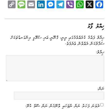
C
M
E
Li
M
Te
Vi
W
X
Fa
op
es
m
nk
es
le
be
ha
ce
y
sa
ail
ed
se
gr
r
ts
bo
Li
ge
I
ng
a
A
ok
ޚިޔާލު ފޯމު
nk
n
er
m
pp
ޚިޔާލު ފައުޅު ކުރެއްވުމުގައި ދީނީ، ޤާނޫނީ އަދި ސުލޫކީ މިންގަނޑުތަކަށް
ސަމާލުކަން ދެއްވުން އެދެމެވެ.
ޚިޔާލު:
ނަން:
ދެވަނަ ފަހަރު ނަން ނުޖަހައި ވާނޭހެން ނަން ސޭވް ކުރޭ.