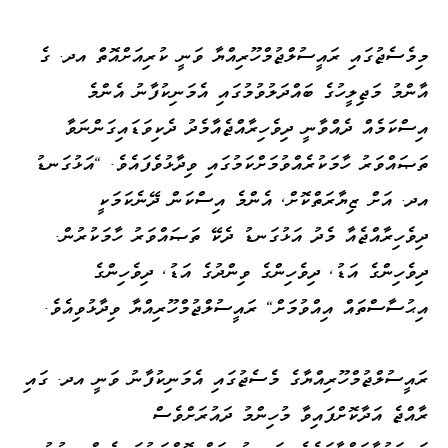
މިމެސެޖުގައި ރައީސުލްޖުމްހޫރިއްޔާ ވަނީ ކުރިއަށްއޮތް އދ. ގެ
އާންމު މަޖިލީހުގެ ބައްދަލުވުމުގައި އެމަނިކުފާނު އެންމެ
އިސްކަމެއް ދެއްވާނީ ދިވެހިރާއްޖެއާމެދު ދެކިވަޑައިގަންނަވާ
ތަޞައްވަރު ހާމަކުރެއްވުމަށްކަމުގައި ވިދާޅުވެފައެވެ. "އަޅުގަނޑު
އދ. އަށް ޒިޔާރަތްކޮށް، އެންމެ އިސްކަން ދޭނެކަމަކީ
ދިވެހިރާއްޖެއާ މެދު އަޅުގަނޑު ދެކޭ ތަޞައްވަރު ހާމަކުރުން.
ދިވެހިންގެ އަޑު، ދިވެހިންގެ ވިންދުގެ އަޑު، ދިވެހިންގެ
އިޙުސާސްތައް އިއްވުމަށް" ރައީސުލްޖުމްހޫރިއްޔާ ވިދާޅުވިއެވެ.
ރައީސުލްޖުމްހޫރިއްޔާގެ މެސެޖުގައި އެމަނިކުފާނު ވަނީ އދ. ގައި
ރާއްޖެ އަދާކޮށްފައިވާ މުހިންމު ދައުރަށްވެސް