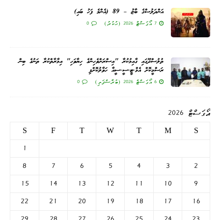
އަންދަލުސްގެ ބާޒު – 89 (އެންމެ ފަހު ބައި)
7 އޯގަސްޓް 2026 (ހުކުރު)
0
ތުލުސްދޫގައި ގާއިމުކުރާ "އިސްރަށްވެހިންގެ ހިޔާވަހި" އިމާރާތްކުރާ ތަނުގެ ބިން
ރަސްމީކޮށް އެމް.ޓީ.ސީ.ސީއާ ހަވާލުކޮށްފި
6 އޯގަސްޓް 2026 (ބުރާސްފަތި)
0
އޯގަސްޓް 2026
S
F
T
W
T
M
S
1
8
7
6
5
4
3
2
15
14
13
12
11
10
9
22
21
20
19
18
17
16
29
28
27
26
25
24
23