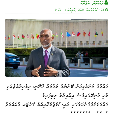
މުޙައްމަދު އަފްރާޙް
22 ސެޕްޓެމްބަރު 2024 (އާދީއްތަ)
0
ޤައުމުގެ ތަރައްޤީއަށް ބޭނުންވާ މަގުތައް ކޮށޭނީ، ދިވެހިރާއްޖެއަކީ
މުޅި ދުނިޔޭގައިވެސް އިޙުތިރާމު ލިބިފައިވާ
ޤައުމަކަށްވެގެންކަމުގައި ރައީސުލްޖުމްހޫރިއްޔާ ޑޮކްޓަރ މުޙައްމަދު