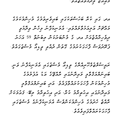
މުޢިއްޒު ވިދާޅުވެއްޖެއެވެ.
އދ. ގައި ކުރާ ބަހުސްތަކުގައި ބައިވެރިވުމުގެ މުހިންމުކަމުގެ
މައްޗަށް އަލިއަޅުވާލައްވައި، އެމަނިކުފާނު މިހެން ވިދާޅުވީ
ދިވެހިރާއްޖެއަށް އދ. ގެ މެންބަރުކަން ލިބުނުތާ 59 އަހަރު
ފުރޭދުވަސް ފާހަގަކުރުމުގެ ގޮތުން ދެއްވި ވީޑިއޯ މެސެޖުގައެވެ.
ރައީސުލްޖުމްހޫރިއްޔާގެ ވީޑިއޯ މެސެޖުގައި އެމަނިކުފާނު ވަނީ
ބައިނަލްއަޤްވާމީ މައިދާނުގައި ރާއްޖޭގެ އަޑު އުފުލުމުގެ
މުހިންމުކަން ފާހަގަކުރައްވާފައެވެ. އަދި ބައިނަލްއަޤްވާމީ
މައިދާނުގައި އިޙުތިރާމު ކުރާ، އަދި އިޙުތިރާމު ލިބޭ، ޤައުމަކަށް
ރާއްޖެ ހެދުމުގެ މުހިންމުކަންވެސް އެމަނިކުފާނުގެ މެސެޖުގައި
ފާހަގަކުރައްވާފައިވެއެވެ.