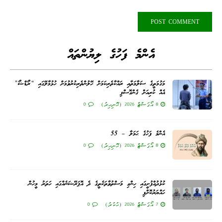
އެންމެ ފަހުގެ ލިޔުންތައް
މަގުމަތީގެ ސަލާމަތާއި ރައްކާތެރިކަމަށް ހޭލުންތެރިކުރުވުމަށް ހުޅުމާލޭގައި “ރޯޑްޝޯ”
އެއް ކުރިއަށް ގެންގޮސްފި
8 އޯގަސްޓް 2026 (ހޮނިހިރު)
0
އެންމެ ފަހުގެ ޙަމަލާ – 55
8 އޯގަސްޓް 2026 (ހޮނިހިރު)
0
ކުޅުދުއްފުށީގައި ހިންގި މަސްތުވާތަކެތީގެ ދެ އޮޕަރޭޝަނެއްގައި ހަތަރު މީހުން
ހައްޔަރުކޮށްފި
7 އޯގަސްޓް 2026 (ހުކުރު)
0