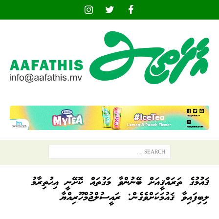
ޤައުމުގެ ތަރައްޤީއަށް ބޭނުންވާ މަގުތައް ކޮށޭނީ އިޙުތިރާމު
ލިބިފައިވާ ޤައުމަކަށްވެގެން: ރައީސުލްޖުމްހޫރިއްޔާ