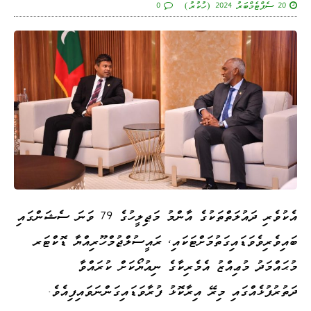
20 ސެޕްޓެމްބަރު 2024 (ހުކުރު)
0
އެކުވެރި ދައުލަތްތަކުގެ އާންމު މަޖިލީހުގެ 79 ވަނަ ސެޝަންގައި
ބައިވެރިވެވަޑައިގަތުމަށްޓަކައި، ރައީސުލްޖުމްހޫރިއްޔާ ޑޮކްޓަރ
މުޙައްމަދު މުޢިއްޒު އެމެރިކާގެ ނިއުޔޯކަށް ކުރައްވާ
ދަތުރުފުޅެއްގައި މިރޭ އިރާކޮޅު ފުރާވަޑައިގަންނަވައިފިއެވެ.