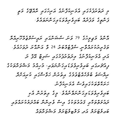
މި ދަތުރުފުޅުގައި އެމަނިކުފާނުގެ އަރިހުގައި ރާއްޖޭގެ މަތީ
ފަންތީގެ ވަފުދެއް ބައިވެރިވެވަޑައިގަންނަވައެވެ.
އާންމު މަޖިލީހުގެ 79 ވަނަ ސެޝަންގައި ރައީސުލްޖުމްހޫރިއްޔާ
ތަޤުރީރުކުރައްވާނީ ސެޕްޓެމްބަރު 24 ވާ އަންގާރަ ދުވަހުއެވެ.
އަދި އެމަނިކުފާނުގެ މިދަތުރުފުޅުގައި ސަމިޓް އޮފް ދަ
ފިއުޗަރގައި ބައިވެރިވެވަޑައިގަންނަވައި، މުހިއްމު މަޝްވަރާތަކުގެ
ރިޔާސަތު ބެލެހެއްޓެވުމުގެ އިތުރުން ހަވާސާގައި ކުރިއަށްދާ
ހަރަކާތްތަކުގައިވެސް އެމަނިކުފާނު
ބައިވެރިވެވަޑައިގަންނަވާނެއެވެ. މީގެ އިތުރުން އެކި
ދައުލަތްތަކާއި ޤައުމުތަކުގެ އިސް ވެރިންނާ ބައްދަލުކުރައްވައި
ބައިލެޓަރަލް އަދި މަލްޓިލެޓަރަލް މަޝްވަރާތައް