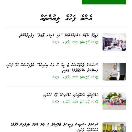
އެންމެ ފަހުގެ ލިޔުންތައް
ވަޒީފާގެ ބާޒާރު ހަރުދަނާކުރުމަށް "މައި ކެރިއަރ ޕޯޓަލް" އިފްތިތާޙުކޮށްފި
10 އޯގަސްޓް 2026 (ހޯމަ)
0
"ސޯޝަލް ޕްރޮޓެކްޝަން ޓު ލީވް ނޯ ވަން ބިހައިންޑް" އެޕްލިކޭޝަނާ ގުޅޭ ފަންނީ
މަސައްކަތު ބައްދަލުވުމެއް ފަށައިފި
10 އޯގަސްޓް 2026 (ހޯމަ)
0
ކުޑަފަރީގައި ތަރައްޤީކުރި ކުޑަކުދިންގެ ޕާކު ހުޅުވައިފި
10 އޯގަސްޓް 2026 (ހޯމަ)
0
ނެޝަނަލް ސަރވިސް އިނީޝަލް ޓްރޭނިންގެ 4 ވަނަ ބެޗަށް ބައިވެރިން ހޮވުމުގެ
މަރުހަލާތައް ފަށައިފި