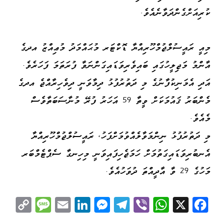
ކުރިއަށްގެންދަވާނެއެވެ.
މިއީ ރައީސުލްޖުމްހޫރިއްޔާ ޑޮކްޓަރ މުޙައްމަދު މުޢިއްޒު އދގެ
އާންމު މަޖިލީހުގައި ބައިވެރިވަޑައިގަންނަވާ ފުރަތަމަ ފަހަރެވެ.
އަދި އެމަނިކުފާނުގެ މި ދަތުރުފުޅު ދިމާވަނީ ދިވެހިރާއްޖެ އދގެ
މެންބަރު ޤައުމަކަށް ވީތާ 59 އަހަރު ފުރޭ މުނާސަބަތާވެސް
މެއެވެ.
މި ދަތުރުފުޅު ނިންމަވާލެއްވުމަށްފަހު، ރައީސުލްޖުމްހޫރިއްޔާ
އެނބުރިވަޑައިގަތުމަށް ހަމަޖެހިފައިވަނީ މިހިނގާ ސެޕްޓެމްބަރ
މަހުގެ 29 ވާ އާދީއްތަ ދުވަހުއެވެ.
C
M
E
Li
M
Te
Vi
W
X
Fa