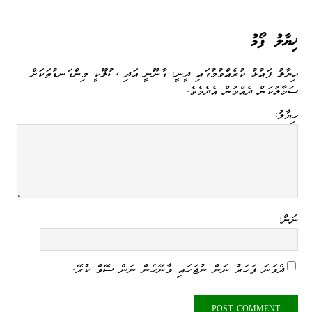
op
es
m
nk
es
le
be
ha
ce
y
sa
ail
ed
se
gr
r
ts
bo
Li
ge
I
ng
a
A
ok
ޚިޔާލު ފޯމު
nk
n
er
m
pp
ޚިޔާލު ފައުޅު ކުރެއްވުމުގައި ދީނީ، ޤާނޫނީ އަދި ސުލޫކީ މިންގަނޑުތަކަށް
ސަމާލުކަން ދެއްވުން އެދެމެވެ.
ޚިޔާލު:
ނަން:
ދެވަނަ ފަހަރު ނަން ނުޖަހައި ވާނޭހެން ނަން ސޭވް ކުރޭ.