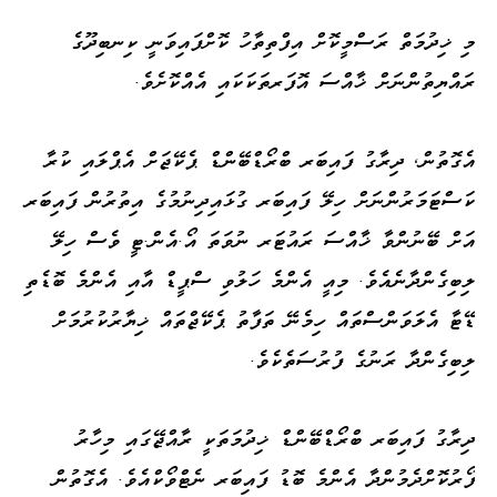
މި ޚިދުމަތް ރަސްމީކޮށް އިފްތިތާހު ކޮށްފައިވަނީ ކިނބިދޫގެ
ރައްޔިތުންނަށް ޚާއްސަ އޮފަރތަކަކައި އެއްކޮށެވެ.
އެގޮތުން، ދިރާގު ފައިބަރ ބްރޯޑްބޭންޑް ޕެކޭޖަށް އެޕްލައި ކުރާ
ކަސްޓަމަރުންނަށް ހިލޭ ފައިބަރ ގުޅައިދިނުމުގެ އިތުރުން ފައިބަރ
އަށް ބޭނުންވާ ޚާއްސަ ރައުޓަރ ނުވަތަ އޯ.އެން.ޓީ ވެސް ހިލޭ
ލިބިގެންދާނެއެވެ. މިއީ އެންމެ ހަލުވި ސްޕީޑް އާއި އެންމެ ބޮޑެތި
ޑޭޓާ އެލަވަންސްތައް ހިމެނޭ ތަފާތު ޕެކޭޖްތައް ޚިޔާރުކުރުމަށް
ލިބިގެންދާ ރަނުގެ ފުރުސަތެކެވެ.
ދިރާގު ފައިބަރ ބްރޯޑްބޭންޑް ޚިދުމަތަކީ ރާއްޖޭގައި މިހާރު
ފޯރުކޮށްދެމުންދާ އެންމެ ބޮޑު ފައިބަރ ނެޓްވޯކްއެވެ. އެގޮތުން