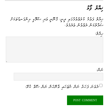
ޚިޔާލު ފޯމު
ޚިޔާލު ފައުޅު ކުރެއްވުމުގައި ދީނީ، ޤާނޫނީ އަދި ސުލޫކީ މިންގަނޑުތަކަށް
ސަމާލުކަން ދެއްވުން އެދެމެވެ.
ޚިޔާލު:
ނަން:
ދެވަނަ ފަހަރު ނަން ނުޖަހައި ވާނޭހެން ނަން ސޭވް ކުރޭ.