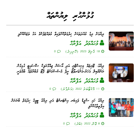
Li
ge
I
ng
a
A
ok
nk
n
er
m
pp
ގުޅުންހުރި ލިޔުންތައް
ދިރާގަށް ދިގު މުއްދަތަކަށް ޚިދުމަތްކޮށްފައިވާ މުވައްޒަފުންގެ އަގު ވަޒަންކޮށްފި
މުޙައްމަދު އަފްރާޙް
18 މާރިޗު 2023 (ހޮނިހިރު)
0
ދިރާގު، ޓޫރިޒަމް މިނިސްޓްރީ އަދި އޯޝަން ޖިއޮގްރަފިކް ސޮސައިޓީ ގުޅިގެން
ރަންޔޫބިލް އަހަރު-އަންޑަރވޯޓާ ރީފް އެސެސްމަންޓް ފޮޓޯ މުބާރާތެއް ބާއްވަނީ
މުޙައްމަދު އަފްރާޙް
11 އޮކްޓޯބަރު 2022 (އަންގާރަ)
0
ދިރާގު ހައި ސްޕީޑް ފައިބަރ އިންޓަރނެޓް އަދި ދިރާގު ޓީވީގެ ޚިދުމަތް ބާރަށަށް
އިފްތިތާޙުކޮށްފި
މުޙައްމަދު އަފްރާޙް
8 ޖޫން 2022 (ބުދަ)
0