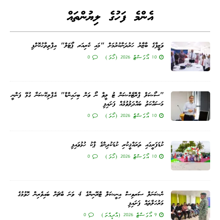
އެންމެ ފަހުގެ ލިޔުންތައް
ވަޒީފާގެ ބާޒާރު ހަރުދަނާކުރުމަށް "މައި ކެރިއަރ ޕޯޓަލް" އިފްތިތާޙުކޮށްފި
10 އޯގަސްޓް 2026 (ހޯމަ)
0
"ސޯޝަލް ޕްރޮޓެކްޝަން ޓު ލީވް ނޯ ވަން ބިހައިންޑް" އެޕްލިކޭޝަނާ ގުޅޭ ފަންނީ
މަސައްކަތު ބައްދަލުވުމެއް ފަށައިފި
10 އޯގަސްޓް 2026 (ހޯމަ)
0
ކުޑަފަރީގައި ތަރައްޤީކުރި ކުޑަކުދިންގެ ޕާކު ހުޅުވައިފި
10 އޯގަސްޓް 2026 (ހޯމަ)
0
ނެޝަނަލް ސަރވިސް އިނީޝަލް ޓްރޭނިންގެ 4 ވަނަ ބެޗަށް ބައިވެރިން ހޮވުމުގެ
މަރުހަލާތައް ފަށައިފި
9 އޯގަސްޓް 2026 (އާދީއްތަ)
0