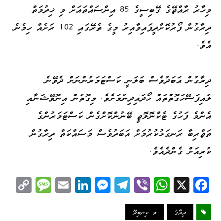
މިހާރު ރާއްޖޭގެ ގޭބިސީގެ 85 އިންސައްތައަށް މި ޚިދުމަތް
ދިރާގުން ފޯރުކޮށްދީފައިވާއިރު މީގެ ތެރޭގައި 102 ރަށެއް ހިމެނެ
އެވެ.
ދިރާގުން އަބަދުވެސް ބަލަނީ ކަސްޓަމަރުންނަށް ދެވޭނެ
ލުއިފަސޭހަގޮތްތައް ހޯދައިދިނުމަށެވެ. މިގޮތުން އިނޮވޭޝަނާއި
އެންމެ ފަހުގެ ޓެކްނޮލޮޖީ ބޭނުންކޮށްގެން ކަސްޓަމަރުންގެ
ތަޖްރިބާ ރަނގަޅުކުރުމަށް އަބަދުވެސް މަސައްކަތް ދިރާގުން
ކުރިއަށް ގެންދެއެވެ.
C
M
E
Li
M
Te
Vi
W
X
Fa
op
es
m
nk
es
le
be
ha
ce
y
sa
ail
ed
se
gr
r
ts
bo
ދިރާގު
ތ. ކިނބިދޫ