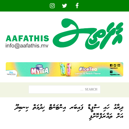
ދިރާގު ހައި ސްޕީޑް ފައިބަރ އިންޓަނެޓް ޚިދުމަތް ކިނބިދޫ
އަށް ތައާރަފްކޮށްފި