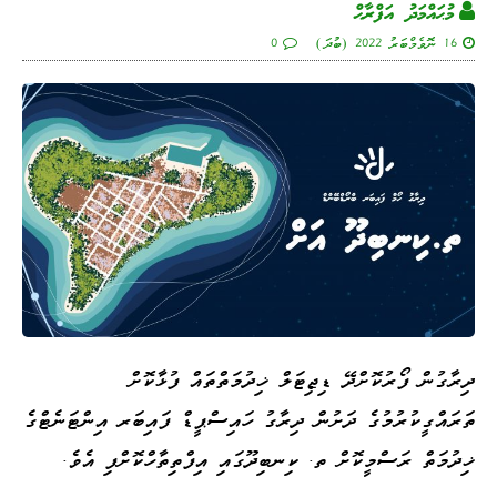
މުޙައްމަދު އަފްރާޙް
16 ނޮވެމްބަރު 2022 (ބުދަ)
0
ދިރާގުން ފޯރުކޮށްދޭ ޑިޖިޓަލް ޚިދުމަތްތައް ފުޅާކޮށް
ތަރައްގީކުރުމުގެ ދަށުން ދިރާގު ހައިސްޕީޑް ފައިބަރ އިންޓަނެޓްގެ
ޚިދުމަތް ރަސްމީކޮށް ތ. ކިނބިދޫގައި އިފްތިތާހްކޮށްފި އެވެ.