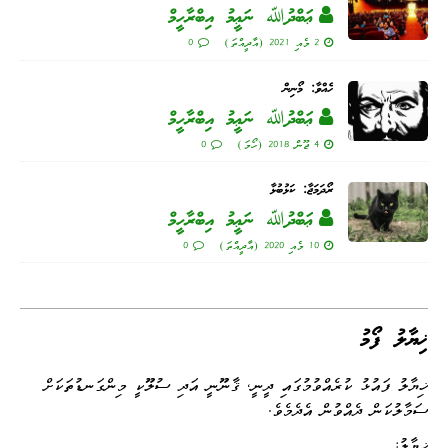
ޢަބްދުﷲ ނަޢީމު އިބްރާހީމް
2 މެއި 2021 (އާދީއްތަ)
0
ހެއްވާ: މޯނިން
ޢަބްދުﷲ ނަޢީމު އިބްރާހީމް
4 ޖޫން 2018 (ހޯމަ)
0
ރޯދަމަޖާ: ކަޅުބުޅާ
ޢަބްދުﷲ ނަޢީމު އިބްރާހީމް
10 މެއި 2020 (އާދީއްތަ)
0
ޚިޔާލު ފޯމު
ޚިޔާލު ފައުޅު ކުރެއްވުމުގައި ދީނީ، ޤާނޫނީ އަދި ސުލޫކީ މިންގަނޑުތަކަށް
ސަމާލުކަން ދެއްވުން އެދެމެވެ.
ޚިޔާލު: