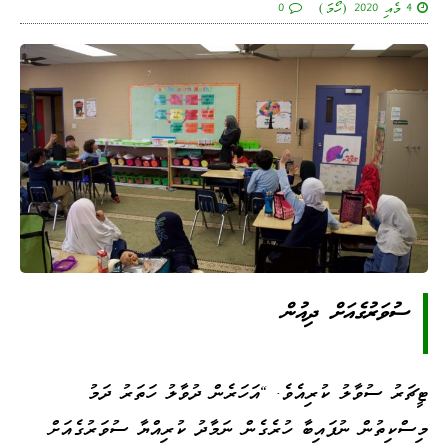
4 މެއި 2020 (ހޯމަ)
0
ސުވަރުގެއަށް ދިއުން
ޓީޗަރު ސުވާލު ކުރިއެވެ. "އަހަރެން ދުވާލު ހަތަރު ދަމު
މިސްކިތުން ނުފައިބާ ހުރެގެން ނަމާދު ކުރިއްޔާ ސުވަރުގެއަށް