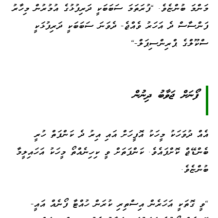
މަންމަ ބުންޏެވެ. "ފުރަތަމަ ސަބަބަކީ ދަރިފުޅުގެ އުމުރުން މިހާރު
ފަންސާސް ދެ އަހަރު ވެއްޖެ- ދެވަނަ ސަބަބަކީ ދަރިފުޅަކީ
ސްކޫލްގެ ޕްރިންސިޕަލް-"
ފޯނަށް ޖަވާބު ދިނުން
އެއް ދުވަހަކު މީހަކު އޮފީހަށް އައި އިރު ދެ ކަންފަތް ހުރީ
ބެންޑޭޖް ކޮށްފައެވެ. ކަންފަތަށް ވީ ކިހިނެއްތޯ މީހަކު އަހައިލީމާ
ބުންޏެވެ.
"ވީ ގޮތަކީ އަހަރެން އިސްތިރި ކުރަން ހުއްޓާ ފޯނެއް އައީ-