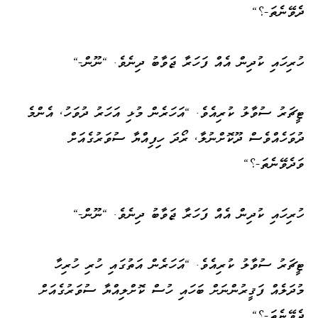
ދެވޭނެތަ-؟"
ހުރިހައި ކުދިން އެއް ފަހަރާ ޖަވާބު ދިނެވެ. "ނޫން-"
ޓީޗަރު ސުވާލު ކުރިއެވެ. "އަހަރެން މުޅި އަހަރު ދުވަހު، އެންމެ
ދުވަހެއްވެސް ދޫކޮށްނުލާ، ރޯދަ ހިފިއްޔާ ސުވަރުގެއަށް
ވަދެވޭނެތަ-؟"
ހުރިހައި ކުދިން އެއް ފަހަރާ ޖަވާބު ދިނެވެ. "ނޫން-"
ޓީޗަރު ސުވާލު ކުރިއެވެ. "އަހަރެން އަތުގައި ހުރި ހުރިހާ
މުދަލެއް ފަޤީރުންނަށް ބަހައި ހުސް ކޮށްލިއްޔާ ސުވަރުގެއަށް
ދެވޭނެތަ-؟"