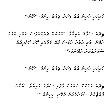
ހުރިހައި ކުދިން އެއް ފަހަރާ ޖަވާބު ދިނެވެ. "ނޫން-"
ޓީޗަރު ސުވާލު ކުރިއެވެ. "އަހަރެން ދުވަހަކުވެސް ނުބައި ކަމެއް
ނުކޮށް، މުޅި ޢުމުރު ދުވަސް ހެޔޮ ކަމުގައި ހޭދަ ކޮށްފިއްޔާ
ސުވަރުގެއަށް ދެވޭނެތަ-؟"
ހުރިހައި ކުދިން އެއް ފަހަރާ ޖަވާބު ދިނެވެ. "ނޫން-"
ޓީޗަރު ކުޑަކޮށް ނުރުހުން ވެފައި ސުވާލު ކުރިއެވެ. "އެހެން
ވެއްޖެއްޔާ ސުވަރުގެއަށް ދެވޭނީ ކިހިނެއް-؟"