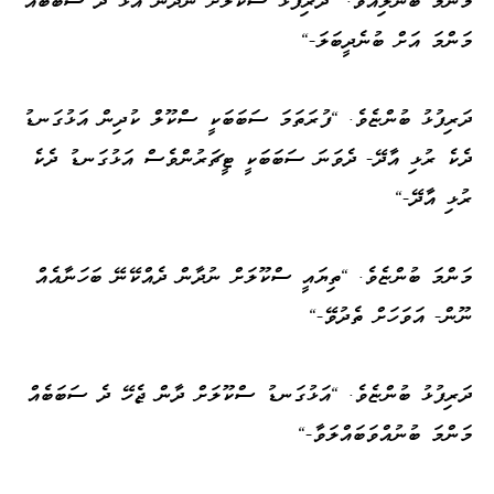
މަންމަ އަށް ބުނެދީބަލަ-"
ދަރިފުޅު ބުންޏެވެ. "ފުރަތަމަ ސަބަބަކީ ސްކޫލް ކުދިން އަޅުގަނޑު
ދެކެ ރުޅި އާދޭ- ދެވަނަ ސަބަބަކީ ޓީޗަރުންވެސް އަޅުގަނޑު ދެކެ
ރުޅި އާދޭ-"
މަންމަ ބުންޏެވެ. "ތިޔައީ ސްކޫލަށް ނުދާން ދެއްކޭނޭ ބަހަނާއެއް
ނޫން- އަވަހަށް ތެދުވޭ-"
ދަރިފުޅު ބުންޏެވެ. "އަޅުގަނޑު ސްކޫލަށް ދާން ޖެހޭ ދެ ސަބަބެއް
މަންމަ ބުނުއްވަބައްލަވާ-"