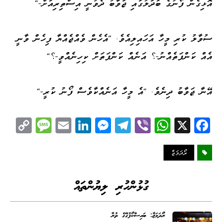
އޮޅިގެން ފޯނުގެ ބަދަލުގައި ޖަވާބު ދެވުނީ އިސްތިރިއަށް-"
ސުވާލު ކުރި މީހާ އަހައިލިއެވެ. "އެހެން ވެއްޖެއްޔާ ފިހެން ވާނީ
އެއް ކަންފަތެއްނު-؟ އަނެއް ކަންފަތަށް ކިހިނެއްވީ-؟"
އޭނާ ޖަވާބު ދިނެވެ. "އެ މީހާ އަނެއްކާވެސް ފޯނު ކުރީ-"
C
M
E
Li
M
Te
Vi
W
X
Fa
op
es
m
nk
es
le
be
ha
ce
y
sa
ail
ed
se
gr
r
ts
bo
ރޯދަމަޖާ
Li
ge
I
ng
a
A
ok
nk
n
er
m
pp
ގުޅުންހުރި ލިޔުންތައް
ރޯދަމަޖާ: ބައިސްކޯފުގޭގެ ތުރާ