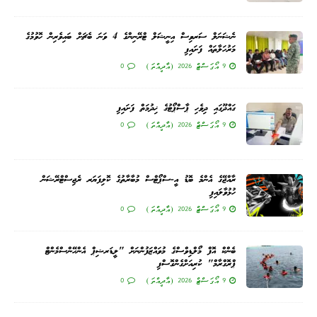
ނެޝަނަލް ސަރވިސް އިނީޝަލް ޓްރޭނިންގެ 4 ވަނަ ބެޗަށް ބައިވެރިން ހޮވުމުގެ
މަރުހަލާތައް ފަށައިފި
9 އޯގަސްޓް 2026 (އާދީއްތަ)
0
ގައްދޫގައި ދިވެހި ޕާސްޕޯޓުގެ ޚިދުމަތް ފަށައިފި
9 އޯގަސްޓް 2026 (އާދީއްތަ)
0
ރާއްޖޭގެ އެންމެ ބޮޑު އީ-ސްޕޯޓްސް މުބާރާތުގެ ކޮލިފަޔަރ ރެޖިސްޓްރޭޝަން
ހުޅުވާލައިފި
9 އޯގަސްޓް 2026 (އާދީއްތަ)
0
ބެންކް އޮފް މޯލްޑިވްސްގެ މުވައްޒަފުންނަށް "ލީޑަރޝިޕް އެންހޭންސްމެންޓް
ޕްރޮގްރާމް" ކުރިއަށްގެންގޮސްފި
9 އޯގަސްޓް 2026 (އާދީއްތަ)
0