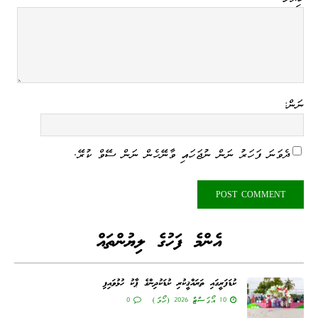
ނަން:
ދެވަނަ ފަހަރު ނަން ނުޖަހައި ވާނޭހެން ނަން ސޭވް ކުރޭ.
އެންމެ ފަހުގެ ލިޔުންތައް
ކުޑަފަރީގައި ތަރައްޤީކުރި ކުޑަކުދިންގެ ޕާކު ހުޅުވައިފި
10 އޯގަސްޓް 2026 (ހޯމަ)
0