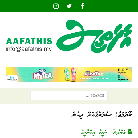
ރޯދަމަޖާ: ސުވަރުގެއަށް ދިއުން
ޢަބްދުﷲ ނަޢީމު އިބްރާހީމް