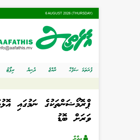
6 AUGUST 2026 (THURSDAY)
ފުރަތަމަ ޞަފްޙާ
ރާއްޖެ
ދުނިޔެ
ރިޕޯޓު
ޕްރޮމޯޝަންތަކުގެ ނަމުގައި އޮޅު
ވަރަށް ބޮޑު
އިދާރާ