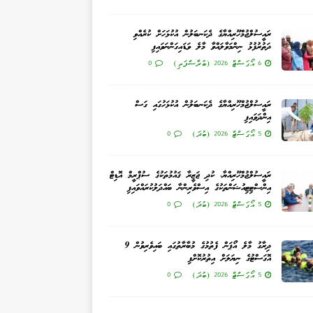
ރައީސުލްޖުމްހޫރިއްޔާގެ ދެކަނބަލުން އުކުޅަހަށް ކުރެއްވި
ދަތުރުފުޅު ނިންމަވާލައްވާ މާލެ ވަޑައިގަންނަވައިފި
6 އޯގަސްޓް 2026 (ބުރާސްފަތި)
0
ރައީސުލްޖުމްހޫރިއްޔާގެ ދެކަނބަލުން އުކުޅަހުގައި ގަސް
އިންދަވައިފި
5 އޯގަސްޓް 2026 (ބުދަ)
0
ރައީސުލްޖުމްހޫރިއްޔާ، ކުދި ޖަޒީރާ ޤައުމުތަކުގެ ސުޕްރީމް އޮޑިޓް
އިންސްޓިޓިއުޝަންތަކުގެ އިސްވެރިންނާ ބައްދަލުކުރައްވައިފި
5 އޯގަސްޓް 2026 (ބުދަ)
0
ދިރާގު މާލެ އޯޕަން ފެތުމުގެ މުބާރާތުގައި ބައިވެރިވުން 9
އޮގަސްޓުގެ ނިޔަލަށް އިތުރުކޮށްފި
5 އޯގަސްޓް 2026 (ބުދަ)
0