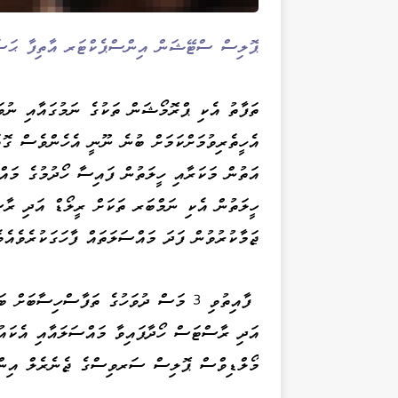
ޕޮލިސް ސްޓޭޝަން އިންސްޕެކްޓަރ އާތިފާ ޙަސަން
ތަފާތު އެކި ޕްރޮމޯޝަން ތަކުގެ ނަމުގައާއި ނުވަ
އެހީތެރިވުމަށްކަމަށް ބުނެ ނޫނީ އެހެންވެސް ގޮތ
އަތުން މަކަރާއި ހީލަތުން ފައިސާ ހޯދުމުގެ މައް
ހީލަތުން އެކި ނަމްބަރ ތަކަށް ރީލޯޑް އަދި ރާސ
ޖަމާކުރުވުން ފަދަ މައްސަލަތައް ފާހަގަކުރެވެއެވ
ފާއިތުވި 3 މަސް ދުވަހުގެ ތަފާސްހިސާބަ
މޯލްޑިވްސް ޕޮލިސް ސަރވިސްގެ ޖެނެރެލް އިންވެ