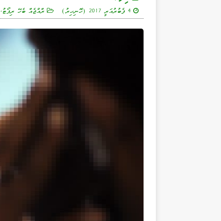
4 ފެބުރުއަރީ 2017 (ހޮނިހިރު)
ރާއްޖެއާ ބެހޭ ރިޕޯޓު
,