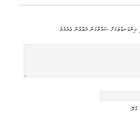
y
sa
ail
e
Li
ge
nk
 މިންގަނޑުތަކަށް ސަމާލުކަން ދެއްވުން އެދެމެވެ.
ކުރޭ.