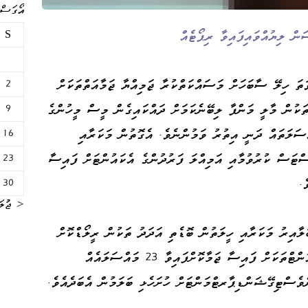
އޯގަސްޓް 
 ލިޔުއްވައިފައިވާ ރިޕޯޓެއް
S
ތަ ހިލޭ ސާބަހަށް މަސައްކަތްކުރާ ޖަމިއްޔާ ޖަމާއަތްތަކަށް
2
ަކުން މާލީ މަންފާ ލިބޭނެކަމަށް ދައްކައިގެން މީސް މީހުންގެ
9
ސަލަތައް ދަނީ އިތުރު ވަމުންނެވެ. އެގޮތުން މަކަރާއި
16
ްޓަސް ކުރުވުމާއި އަމިއްލަ ފަރުދުންގެ އެކައުންޓަށް ފައިސާ
23
ެ.
30
« ޖުލަ
ށް ބަލާއިރު މަކަރާއި ހީލަތުން ބޮޑެތި އަދަދު ތަކުން ރީލޯޑްކޮށް
އަދި ރާސްޓަސް ހޯދާފައިވާ މައްސަލައާއި އެކައުންޓްތަކަށް ފައިސާ ޖަމާކޮށްފައިވާ 23 މައްސަލައެއް
ސްޓިގޭޝަންޑިޕާރޓްމަންޓަށް ހުށަހެޅި ބަލަމުން އެބަދެއެވެ.