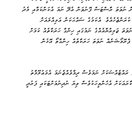
ަން ނުވަތަ ރާސްޓަސް ފޮނުވަން އެދޭ ނަމަ އެކަންކަމާއި މެދު
ުރަންޖެހެއެވެ. އެކަމުގެ ސައްޙަކަން އަމިއްލައަށް
ވަތަ ޖަމިއްޔާއެއްގެ ނަމުގައި ހިންގާ ހަރަކާތެއް ކަމަށް
ޕްރޮމޯޝަނެއް ނުވަތަ ހަރަކާތެއް ހިންގާތޯ އޮޅުން
ަ ރައްޓެއްސަކަށް ނަމަވެސް ދިމާވެއްޖެނަމަ އެމަޢުލޫމާތު
ާރައަކަށް އެހެންމީހަކުވެސް ވިޔަ ނުދިނުމަށްޓަކައި ފަރުދީ