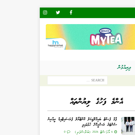
ދިރިއުޅުން
އެންމެ ފަހުގެ ލިޔުންތައް
ޕާމް ޕެސްޓް ބައިއޮލޮޖިކަލް ކޮންޓްރޯލް ޕެރަސައިޓޮއިޑް ރީއާރިން
ސެންޓަރު ރަސްމީކޮށް ހުޅުވައިފި
6 އޯގަސްޓް 2026 (ބުރާސްފަތި)
0