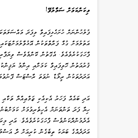
މިކަންކަމަށް ސަމާލުވޭ!
ފުލުހުންނަށް ހުށަހެޅިފައިވާ މިފަދަ މައްސަލަތަކ
އަތުލުމަށް ގުޅާ ފަރާތްތަކުން އޮޅުވާލުމަށްޓަކައި
ފާހަގަކުރެވެއެވެ. އެގޮތުން ކޮންމެވެސް ވިޔަފާރ
ޤުރުއަތުން ހޮވިފައިވާ ކަމަށާއި އިނާމު ޔަޤީންކު
އަދަދުތަކުން ރީލޯޑް ނުވަތަ ރާސްޓަސް ފޮނުވުމަށ
އަދި ބައެއް ފަހަރު އެކިއެކި ޖަމްޢިއްޔާ ތަކާއި
ހިޔާ ފަދަ ތަންތަނަށް އެހީތެރިވުމަށް ކަމަށްބުނެ
އެދެމުންދާކަންވެސް ފާހަގަކުރެވެއެވެ. އަދި މިކ
އަދަދެއްގެ ބަޔަކު ތިބެގެން ކުރިއަށް ދާ އަސްލު 