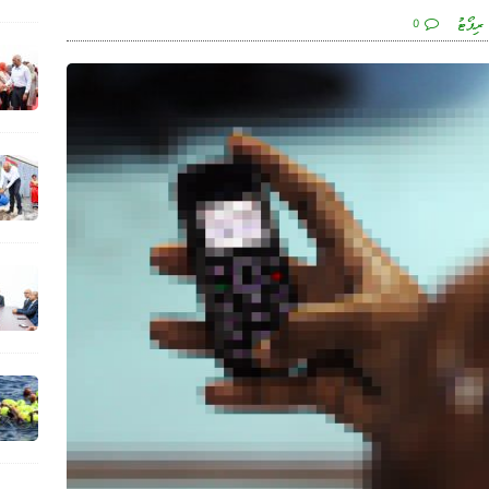
ރިޕޯޓު
0