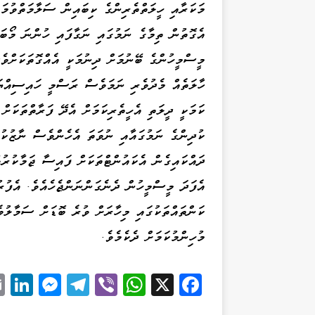
މަކަރާއި ހީލަތްތެރިންގެ ކިބައިން ސަލާމަތްވުމަ
އެގޮތުން ތިމާގެ ނަމުގައި ނަގާފައި ހުންނަ މޯބަ
މީސްމީހުންގެ ބޭނުމަށް ދިނުމަކީ އެއްގޮތަކަށްވެ
ހާލަތެއް މެދުވެރި ނަމަވެސް ރަސްމީ ހައިސިއްޔަ
ކަމަކީ ދީލަތި އެހީތެރިކަމަށް އެދޭ ފަރާތްތަކަށް
ކުދިންގެ ނަމުގައާއި ނުވަތަ އެހެންވެސް ނާޒުކު
ދައްކައިގެން އެކައުންޓްތަކަށް ފައިސާ ޖަމާކުރުވ
އެފަދަ މީސްމީހުން ދެނެގަންނަންޖެހެއެވެ. އެފު
ކަންތައްތަކުގައި މިހާރަށް ވުރެ ބޮޑަށް ސަމާލުވ
މުހިންމުކަމަށް ދެކެމެވެ.
Li
M
Te
Vi
W
X
Fa
k
es
le
be
ha
ce