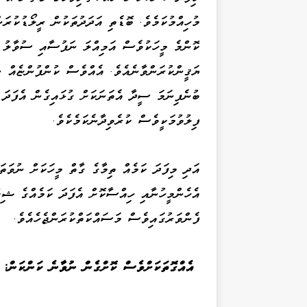
މުހިއްމުކަމެވެ. ބޮޑެތި އަދަދުތަކުން ރީލޯޑުކުރ
ކޮންމެ މީހަކުވެސް އަމިއްލަ ނަފުސާއި ސުވާލު ކ
ޔަޤީންކުރަންވާނެއެވެ. އެއްވެސް ކުންފުންޏެއް ނު
ބުނެފިނަމަ ސީދާ އެތަނަކަށް ގުޅައިގެން އެފަދަ 
ފިލުވުމަކީވެސް ކުރެވިދާނެކަމެކެވެ.
އަދި މިފަދަ ކަމެއް ތިމާގެ ގާތް މީހަކަށް ނުވަތ
އެހެންމީހުނާއި ހިއްސާކޮށް އެފަދަ ކަމެއްގެ ޝިކ
ފެންވަރުގައިވެސް މަސައްކަތްކުރަންޖެހެއެވެ.
އެއްގޮތަކަށްވެސް ކޮށްގެން ނުވާނެ ކަންކަން: