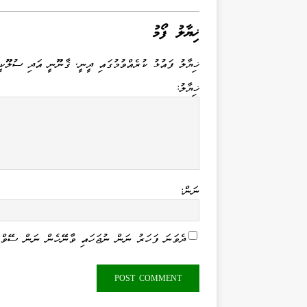
d
se
gr
r
ts
bo
I
ng
a
A
ok
ޚިޔާލު ފޯމު
n
er
m
pp
ޚިޔާލު ފައުޅު ކުރެއްވުމުގައި ދީނީ، ޤާނޫނީ އަދި ސުލޫކީ
ޚިޔާލު:
ނަން:
ދެވަނަ ފަހަރު ނަން ނުޖަހައި ވާނޭހެން ނަން ސޭވް 