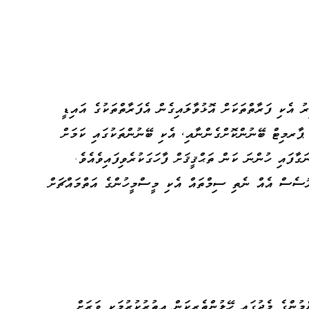
ު އެކި ފަރާތްތަކަށް އޮޅުވާލައިގެން އެފަރާތްތަކުގެ އައިޑީ
ާރމިޓް ބޭނުންކޮށްގެންނާއި، އެކި ބޭނުންތަކުގައި ކަމަށް
ާފައި ހުންނަ ކަން ތަޙްޤީޤަށް ފާހަގަކުރެވިފައިވެއެވެ.
ރޮސެސް އެއް ނެތި ސިމްތައް އެކި މީސްމީހުންގެ އަތްމައްޗަށް
މުންގެ މެދުގައި ހޭލުންތެރިކަން އިތުރުކުރުމަކީ ވަރަށް