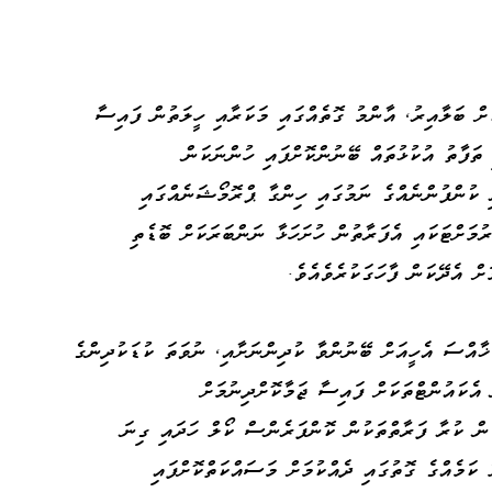
ަށް ބަލާއިރު، އާންމު ގޮތެއްގައި މަކަރާއި ހީލަތުން ފައިސާ
 ތަފާތު އުކުޅުތައް ބޭނުންކޮށްފައި ހުންނަކަން
ި ކުންފުންނެއްގެ ނަމުގައި ހިންގާ ޕްރޮމޯޝަނެއްގައި
ރުމަށްޓަކައި އެފަރާތުން ހުށަހަޅާ ނަންބަރަކަށް ބޮޑެތި
ް އެދޭކަން ފާހަގަކުރެވެއެވެ.
 ޚާއްސަ އެހީއަށް ބޭނުންވާ ކުދިންނަށާއި، ނުވަތަ ކުޑަކުދިންގެ
 އެކައުންޓްތަކަށް ފައިސާ ޖަމާކޮށްދިނުމަށް
ަން ކުރާ ފަރާތްތަކުން ކޮންފަރެންސް ކޯލް ހަދައި ގިނަ
ކަމެއްގެ ގޮތުގައި ދެއްކުމަށް މަސައްކަތްކޮށްފައި