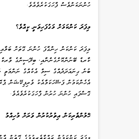
ހުންނަކަންވެސް ފާހަގަކުރެވެއެވެ.
މިފަދަ ކަންކަމަށް މަގުފަހިވަނީ ކީއްވެ؟
މިފަދަ ކަންކަން ހިންގާފަ ހުންނަ ގޮތަށް ބަލާއިރ
ކާރޑް ބޭނުންކޮށްގެންނާއި، ބިދޭސީންގެ ވާރކް ޕ
ބުނެ ގިނައަދަދެއްގެ ސިމް އެކެއްގެ ނަންމަތީ ނަގ
އެހެންކަމުން ފަސޭހަކަމާއެކު ވެރިފިކޭޝަން ޕް
ގޮސްފައި ހުންނަ ހުރުން ފާހަގަކުރެވެއެވެ.
ހޭލުންތެރިކަން އިތުރުކުރުން ވަރަށް މުހިއްމު
މިފަދަ ކަންކަމުން ރައްކާތެރިވުމުގެ ގޮތުން އާން