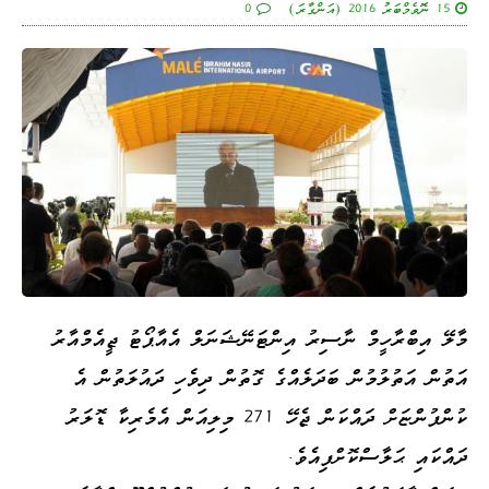
15 ނޮވެމްބަރު 2016 (އަންގާރަ)
0
މާލޭ އިބްރާހީމް ނާސިރު އިންޓަނޭޝަނަލް އެއާޕޯޓު ޖީއެމްއާރު
އަތުން އަތުލުމުން ބަދަލެއްގެ ގޮތުން ދިވެހި ދައުލަތުން އެ
ކުންފުންޏަށް ދައްކަން ޖެހޭ 271 މިލިއަން އެމެރިކާ ޑޮލަރު
ދައްކައި ޙަލާސްކޮށްފިއެވެ.