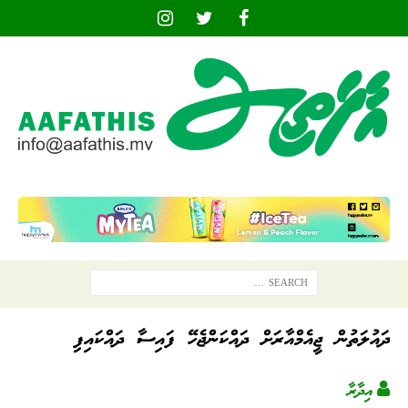
ދައުލަތުން ޖީއެމްއާރަށް ދައްކަންޖެހޭ ފައިސާ ދައްކައިފި
އިދާރާ