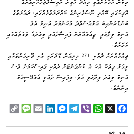
މިކަން ހާމަކުރެއްވީ މިއަދު ހަވީރު ރައީސުލްޖުމްހޫރިއްޔާގެ
އޮފީހުގައި ބޭއްވި ނޫސްވެރިންގެ ބައްދަލުވުމެއްގައި، ދައުލަތުގެ
ބަންޑާރަނާއިބު އަލްއުސްތާޛު މުޙަންމަދު އަނިލް އެވެ.
އަނިލް ވިދާޅުވީ، ޖީއެމްއާރަށް ފައިސާދެއްވީ މިއަދުގެ ވަގުތެއްގައި
ކަމަށެވެ.
ޖީއެމްއާރަށް ދެއްކި 271 މިލިއަން ޑޮލަރަކީ އެކި ޖޫރިމަނާތަކާއި
ލީގަލް ފީތަކާ އެކު އެ ކުންފުންޏަށް ދެއްކި ފައިސާކަމަށް ވެސް
އަނިލް މިއަދު ވިދާޅުވި އެވެ. މިފައިސާ ދެއްކީ އެމްއޭސީއެލް
އިންނެވެ.
C
M
E
Li
M
Te
Vi
W
X
Fa
op
es
m
nk
es
le
be
ha
ce
y
sa
ail
ed
se
gr
r
ts
bo