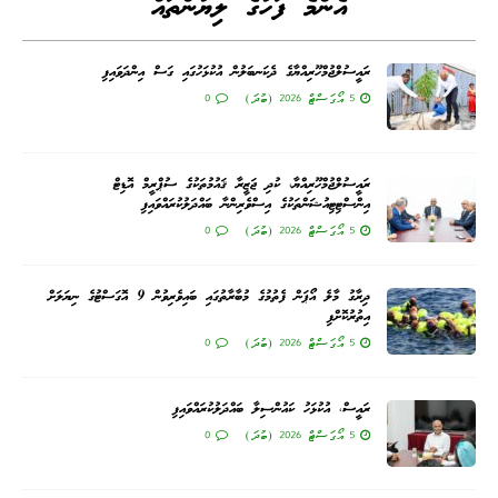
އެންމެ ފަހުގެ ލިޔުންތައް
ރައީސުލްޖުމްހޫރިއްޔާގެ ދެކަނބަލުން އުކުޅަހުގައި ގަސް އިންދަވައިފި
5 އޯގަސްޓް 2026 (ބުދަ)
0
ރައީސުލްޖުމްހޫރިއްޔާ، ކުދި ޖަޒީރާ ޤައުމުތަކުގެ ސުޕްރީމް އޮޑިޓް
އިންސްޓިޓިއުޝަންތަކުގެ އިސްވެރިންނާ ބައްދަލުކުރައްވައިފި
5 އޯގަސްޓް 2026 (ބުދަ)
0
ދިރާގު މާލެ އޯޕަން ފެތުމުގެ މުބާރާތުގައި ބައިވެރިވުން 9 އޮގަސްޓުގެ ނިޔަލަށް
އިތުރުކޮށްފި
5 އޯގަސްޓް 2026 (ބުދަ)
0
ރައީސް، އުކުޅަހު ކައުންސިލާ ބައްދަލުކުރައްވައިފި
5 އޯގަސްޓް 2026 (ބުދަ)
0