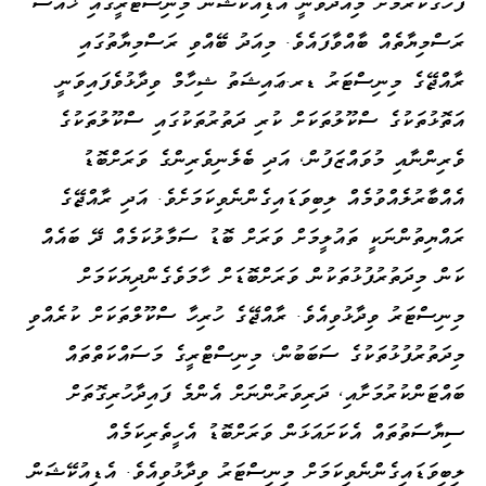
ފާހަގަކުރުމަށް މިއަދުވަނީ އެޑިއުކޭޝަން މިނިސްޓަރީގައި ޚާއްސަ
ރަސްމިޔާތެއް ބާއްވާފައެވެ. މިއަދު ބޭއްވި ރަސްމިޔާތުގައި
ރާއްޖޭގެ މިނިސްޓަރު ޑރ.ޢައިޝަތު ޝިހާމް ވިދާޅުވެފައިވަނީ
އަތޮޅުތަކުގެ ސްކޫލުތަކަށް ކުރި ދަތުރުތަކުގައި ސްކޫލުތަކުގެ
ވެރިންނާއި މުވައްޒަފުން، އަދި ބެލެނިވެރިންގެ ވަރަށްބޮޑު
އެއްބާރުލެއްވުމެއް ލިބިވަޑައިގެންނެވިކަމަށެވެ. އަދި ރާއްޖޭގެ
ރައްޔިތުންނަކީ ތައުލީމަށް ވަރަށް ބޮޑު ސަމާލުކަމެއް ދޭ ބައެއް
ކަން މިދަތުރުފުޅުތަކުން ވަރަށްބޮޑަށް ހާމަވެގެންދިޔަކަމަށް
މިނިސްޓަރު ވިދާޅުވިއެވެ. ރާއްޖޭގެ ހުރިހާ ސްކޫލްތަކަށް ކުރެއްވި
މިދަތުރުފުޅުތަކުގެ ސަބަބުން، މިނިސްޓްރީގެ މަސައްކަތްތައް
ބައްޓަންކުރުމަށާއި، ދަރިވަރުންނަށް އެންމެ ފައިދާހުރިގޮތަށް
ސިޔާސަތުތައް އެކަށައަޅަން ވަރަށްބޮޑު އެހީތެރިކަމެއް
ލިބިވަޑައިގެންނެވިކަމަށް މިނިސްޓަރު ވިދާޅުވިއެވެ. އެޑިއުކޭޝަން