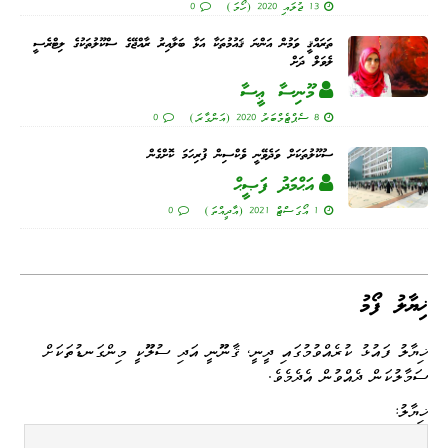
13 ޖުލައި 2020 (ހޯމަ)
0
ތަރައްޤީ ވަމުން އަންނަ ޤައުމުތަކާ އަޅާ ބަލާއިރު ރާއްޖޭގެ ސްކޫލުތަކުގެ ލިޓްރެސީ
ލެވަލް ދަށް
މޫނިސާ ޢީސާ
8 ސެޕްޓެމްބަރު 2020 (އަންގާރަ)
0
ސުކޫލުތަކަށް ވަދެވޭނީ ވެކްސިން ފުރިހަމަ ކޮށްގެން
އަޙްމަދު ފަޞީޙް
1 އޯގަސްޓް 2021 (އާދީއްތަ)
0
ޚިޔާލު ފޯމު
ޚިޔާލު ފައުޅު ކުރެއްވުމުގައި ދީނީ، ޤާނޫނީ އަދި ސުލޫކީ މިންގަނޑުތަކަށް
ސަމާލުކަން ދެއްވުން އެދެމެވެ.
ޚިޔާލު: