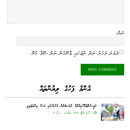
ނަން:
ދެވަނަ ފަހަރު ނަން ނުޖަހައި ވާނޭހެން ނަން ސޭވް ކުރޭ.
އެންމެ ފަހުގެ ލިޔުންތައް
ރައީސުލްޖުމްހޫރިއްޔާގެ ދެކަނބަލުން އުކުޅަހުގައި ގަސް އިންދަވައިފި
5 އޯގަސްޓް 2026 (ބުދަ)
0