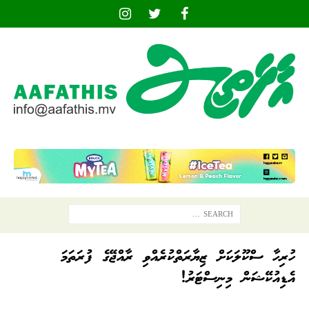
ހުރިހާ ސްކޫލަކަށް ޒިޔާރަތްކުރެއްވި ރާއްޖޭގެ ފުރަތަމަ
އެޑިއުކޭޝަން މިނިސްޓަރު!