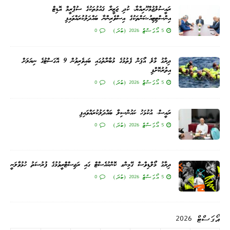
ރައީސުލްޖުމްހޫރިއްޔާ، ކުދި ޖަޒީރާ ޤައުމުތަކުގެ ސުޕްރީމް އޮޑިޓް
އިންސްޓިޓިއުޝަންތަކުގެ އިސްވެރިންނާ ބައްދަލުކުރައްވައިފި
5 އޯގަސްޓް 2026 (ބުދަ)
0
ދިރާގު މާލެ އޯޕަން ފެތުމުގެ މުބާރާތުގައި ބައިވެރިވުން 9 އޮގަސްޓުގެ ނިޔަލަށް
އިތުރުކޮށްފި
5 އޯގަސްޓް 2026 (ބުދަ)
0
ރައީސް، އުކުޅަހު ކައުންސިލާ ބައްދަލުކުރައްވައިފި
5 އޯގަސްޓް 2026 (ބުދަ)
0
ދިރާގު މޯލްޑިވްސް ގޭމިންގ ކޮންކުއެސްޓް ގައި ރަޖިސްޓްރީވުމުގެ ފުރުސަތު ހުޅުވާލަނީ
5 އޯގަސްޓް 2026 (ބުދަ)
0
އޯގަސްޓް 2026