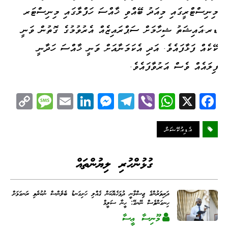
މިނިސްޓްރީގައި މިއަދު ބޭއްވި ޚާއްސަ ހަފްލާގައި މިނިސްޓަރ
ޑރ.އައިޝަތު ޝިހާމަށް ސަޕްރައިޒެއް އެރުވުމުގެ ގޮތުން ވަނީ
ކޭކެއް ފަޅާފައެވެ. އަދި އެކަމަނާއަށް ވަނީ ޚާއްސަ ހަދާނީ
ފިލައެއް ވެސް އަރުވާފައެވެ.
C
M
E
Li
M
Te
Vi
W
X
Fa
op
es
m
nk
es
le
be
ha
ce
y
sa
ail
ed
se
gr
r
ts
bo
އެޑިއުކޭޝަން
Li
ge
I
ng
a
A
ok
nk
n
er
m
pp
ގުޅުންހުރި ލިޔުންތައް
ދަރިވަރުންގެ ޖިސްމާނީ ދުޅަހެޔޮކަން ގެއްލި ހަށިގަނޑު ބެލެންސް ނުކުރެވި ރަނގަޅަށް
ހިނގަންވެސް ނޭނގޭ: ހީނާ ސަލީމް
މޫނިސާ ޢީސާ