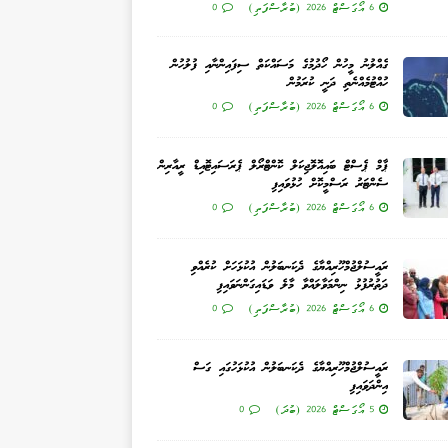
6 އޯގަސްޓް 2026 (ބުރާސްފަތި)
0
ގެއްލުނު މީހުން ހޯދުމުގެ މަސައްކަތް ސިފައިންނާއި ފުލުހުން
ހުއްޓުމެއްނެތި ދަނީ ކުރަމުން
6 އޯގަސްޓް 2026 (ބުރާސްފަތި)
0
ޕާމް ޕެސްޓް ބައިއޮލޮޖިކަލް ކޮންޓްރޯލް ޕެރަސައިޓޮއިޑް ރީއާރިން
ސެންޓަރު ރަސްމީކޮށް ހުޅުވައިފި
6 އޯގަސްޓް 2026 (ބުރާސްފަތި)
0
ރައީސުލްޖުމްހޫރިއްޔާގެ ދެކަނބަލުން އުކުޅަހަށް ކުރެއްވި
ދަތުރުފުޅު ނިންމަވާލައްވާ މާލެ ވަޑައިގަންނަވައިފި
6 އޯގަސްޓް 2026 (ބުރާސްފަތި)
0
ރައީސުލްޖުމްހޫރިއްޔާގެ ދެކަނބަލުން އުކުޅަހުގައި ގަސް
އިންދަވައިފި
5 އޯގަސްޓް 2026 (ބުދަ)
0