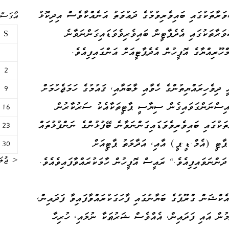
ރާތަކުގައި ބައިވެރިވުމުގެ ދަޢުވަތު އަނެއްކާވެސް އިދިކޮޅު
އޯގަސްޓް 
ވަރާތަކުގައި އެދެޕާޓީން ބައިވެރިވެވަޑައިގަންނަވާނެ
S
ހޫރިއްޔާގެ އޮފީހުން އެދެޕާޓީއަށް އަންގައިފިއެވެ.
2
 ދިވެހިރައްޔިތުންގެ ހެވާއި ލާބަޔާއި، ޤައުމުގެ ހަމަޖެހުމަށް
9
 އިސްނަންގަވައިގެން ސިޔާސީ ޕާޓީތަކާއެކު ސަރުކާރުން
16
ަކުގައި ބައިވެރިވެވަޑައިގަންނަވާނެ ބޭފުޅުންގެ ނަންފުޅުތައް
23
 ޕާޓީ (އެމް.ޑީ.ޕީ) އާއި، އަދާލަތު ޕާޓީއަށް
30
« ޖުލަ
ަންނަވައިފިއެވެ." ރައީސް އޮފީހުން ހާމަކުރައްވާފައިވެއެވެ.
ެކްޝަން ގްރޫޕުގެ ބަޔާނުގައި ފާހަގަކުރައްވާފައިވާ ފަދައިން،
ުން އައި ފަދައިން، އެއްވެސް ޝަރުޠަކާ ނުލައި، ހުރިހާ