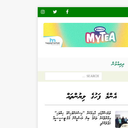
ދިރިއުޅުން
އެންމެ ފަހުގެ ލިޔުންތައް
ތުލުސްދޫގައި ގާއިމުކުރާ "އިސްރަށްވެހިންގެ ހިޔާވަހި"
އިމާރާތްކުރާ ތަނުގެ ބިން ރަސްމީކޮށް އެމް.ޓީ.ސީ.ސީއާ
ހަވާލުކޮށްފި