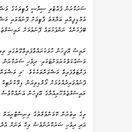
ސަރުކާރުން ފެއްޓެވި ސިޔާސީ ޕާޓީތަކުގެ މަޝްވަ
އެމްޑީޕީއާއި ޢަދާލަތު ޕާޓީއަށް ފޮނުއްވައި މަޝް
ބޭފުޅުންގެ ނަންފުޅުތައް ފޮނުވުމަށް ރައީސުލްޖުމް
ރައީސް އޮފީހުން ހާމަކުރައްވާފައިވާގޮތުގައި މިއީ
މަސައްކަތްކުރުމަށްޓަކައި، ދިވެހި ސަރުކާރުން
ފަށްޓަވާފައިވާ މަޝްވަރާތަކެކެވެ. "މި މަޝްވަރާތ
ފޮނުއްވައިދެއްވުމަށް މޯލްޑިވިއަން ޑިމޮކްރެޓިކް
ރައީސުލްޖުމްހޫރިއްޔާގެ އޮފީހުން އަނެއްކާވެސް ދ
މީގެ އިތުރުން ކޮމަންވެލްތުގެ މިނިސްޓްރީއަލް އ
އަދި ދިވެހި ސަރުކާރުންވެސް މިހާ ތަނަށް އެދެމ