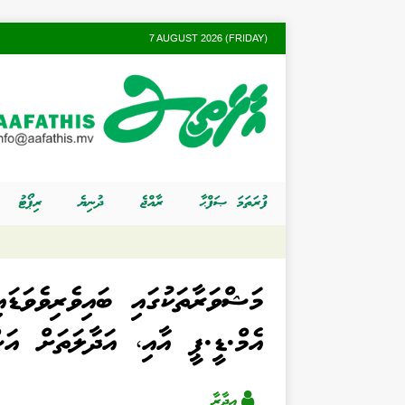
7 AUGUST 2026 (FRIDAY)
ފުރަތަމަ ޞަފްޙާ
ރާއްޖެ
ދުނިޔެ
ރިޕޯޓު
މަޝްވަރާތަކުގައި ބައިވެރިވެވަޑަ
އެމް.ޑީ.ޕީ އާއި، އަދާލަތަށް އަން
އިދާރާ