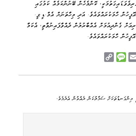
ިވެވަޑައިގަތުމަކީ، ކޮންމެހެން ބޭނުންކަމެއް ކަމުގައި
ީހުން ހާމަކުރައްވައެވެ. އަދި މިހާތަނަށް އެމް.ޑީ.ޕީ.
އަށް ގެންދިއުމަށް އެއްބާރުލުން ދެއްވާފައިނުވާތީ، އެކަމާ
ފީހުން ހާމަކުރައްވައެވެ.
C
M
E
op
es
m
n
y
sa
ail
e
Li
ge
nk
 މިންގަނޑުތަކަށް ސަމާލުކަން ދެއްވުން އެދެމެވެ.