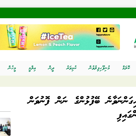
ކޮލަމް
މުނިފޫހިފިލުވުން
ކުޅިވަރު
ދީން
ޢިލްމީ
މީހުން
އިގަންނަވާނެ ބޭފުޅުންގެ ނަން ފޮނުވަން
ގައިފި