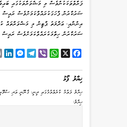
ފަރާތްތަކަކުންވެސް މި މަޝްވަރާތަކުގައި ބައިވެރ
ސަރުކާރުން ފާހަގަކުރައްވާކަމަށްވެސް ރައީސް އޮފ
އިންނާއި، ޢަދާލަތު ޕާޓީން މި މަޝްވަރާތައް ކުރި
ސަރުކާރުން ހިތާމަކުރައްވާކަމަށްވެސް ރައީސް އޮ
Li
M
Te
Vi
W
X
Fa
k
es
le
be
ha
ce
d
se
gr
r
ts
bo
I
ng
a
A
ok
ޚިޔާލު ފޯމު
n
er
m
pp
ޚިޔާލު ފައުޅު ކުރެއްވުމުގައި ދީނީ، ޤާނޫނީ އަދި ސުލޫކީ
ޚިޔާލު: