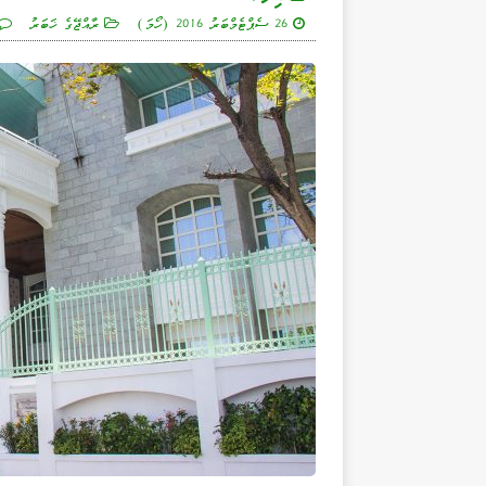
26 ސެޕްޓެމްބަރު 2016 (ހޯމަ)
ރާއްޖޭގެ ޚަބަރު