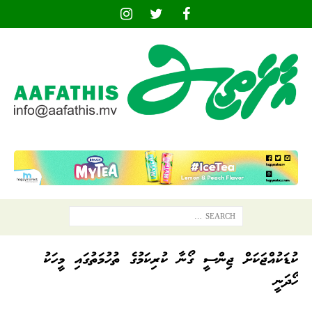
ކުޑަކުއްޖަކަށް ޖިންސީ ގޯނާ ކުރިކަމުގެ ތުހުމަތުގައި މީހަކު
ހޯދަނީ