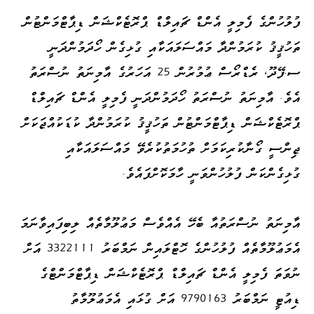
ފުލުހުންގެ ފެމިލީ އެންޑް ޗައިލްޑް ޕްރޮޓެކްޝަން ޑިޕާޓްމަންޓުން
ތަހުޤީޤު ކުރަމުންދާ މައްސަލައަކާއި ގުޅިގެން ހޯދަމުންދަނީ
ސ.ފޭދޫ، ރެޑްރޯސް ޢުމުރުން 25 އަހަރުގެ އާމިނަތު ނުސްރަތު
އެވެ. އާމިނަތު ނުސްރަތު ހޯދަމުންދަނީ ފެމިލީ އެންޑް ޗައިލްޑް
ޕްރޮޓެކްޝަން ޑިޕާޓްމަންޓުން ތަހުޤީޤު ކުރަމުންދާ ކުޑަކުއްޖަކަށް
ޖިންސީ ގޯނާކުރިކަމަށް ތުހުމަތުކުރެވޭ މައްސަލައަކާއި
ގުޅިގެންކަން ފުލުހުންވަނީ ހާމަކޮށްފައެވެ.
އާމިނަތު ނުސްރަތުއާ ބެހޭ އެއްވެސް މަޢުލޫމާތެއް ލިބިފައިވާނަމަ
އެމަޢުލޫމާތެއް ފުލުހުންގެ ހޮޓްލައިން ނަމްބަރު 3322111 އަށް
ނުވަތަ ފެމިލީ އެންޑް ޗައިލްޑް ޕްރޮޓެކްޝަން ޑިޕާޓްމަންޓްގެ
ޑިއުޓީ ނަމްބަރު 9790163 އަށް ގުޅައި އެމަޢުލޫމާތު