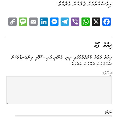
ޙިއްސާކުރުމަށް ފުލުހުން އެދެއެވެ.
C
M
E
Li
M
Te
Vi
W
X
Fa
op
es
m
nk
es
le
be
ha
ce
y
sa
ail
ed
se
gr
r
ts
bo
Li
ge
I
ng
a
A
ok
ޚިޔާލު ފޯމު
nk
n
er
m
pp
ޚިޔާލު ފައުޅު ކުރެއްވުމުގައި ދީނީ، ޤާނޫނީ އަދި ސުލޫކީ މިންގަނޑުތަކަށް
ސަމާލުކަން ދެއްވުން އެދެމެވެ.
ޚިޔާލު:
ނަން: