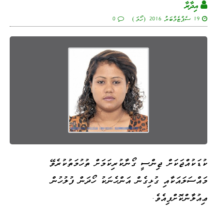
އިދާރާ
19 ސެޕްޓެމްބަރު 2016 (ހޯމަ)
0
ކުޑަކުއްޖަކަށް ޖިންސީ ގޯނާކުރިކަމަށް ތުހުމަތުކުރެވޭ
މައްސަލައަކާއި ގުޅިގެން އަންހެނަކު ހޯދަން ފުލުހުން
ޢިއުލާންކޮށްފިއެވެ.