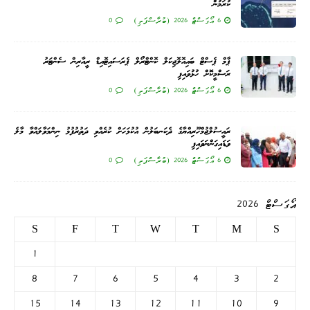
ކުރަމުން
6 އޯގަސްޓް 2026 (ބުރާސްފަތި)
0
ޕާމް ޕެސްޓް ބައިއޮލޮޖިކަލް ކޮންޓްރޯލް ޕެރަސައިޓޮއިޑް ރީއާރިން ސެންޓަރު
ރަސްމީކޮށް ހުޅުވައިފި
6 އޯގަސްޓް 2026 (ބުރާސްފަތި)
0
ރައީސުލްޖުމްހޫރިއްޔާގެ ދެކަނބަލުން އުކުޅަހަށް ކުރެއްވި ދަތުރުފުޅު ނިންމަވާލައްވާ މާލެ
ވަޑައިގަންނަވައިފި
6 އޯގަސްޓް 2026 (ބުރާސްފަތި)
0
އޯގަސްޓް 2026
S
F
T
W
T
M
S
1
8
7
6
5
4
3
2
15
14
13
12
11
10
9