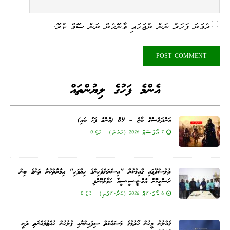
ދެވަނަ ފަހަރު ނަން ނުޖަހައި ވާނޭހެން ނަން ސޭވް ކުރޭ.
އެންމެ ފަހުގެ ލިޔުންތައް
އަންދަލުސްގެ ބާޒު – 89 (އެންމެ ފަހު ބައި)
7 އޯގަސްޓް 2026 (ހުކުރު)
0
ތުލުސްދޫގައި ގާއިމުކުރާ "އިސްރަށްވެހިންގެ ހިޔާވަހި" އިމާރާތްކުރާ ތަނުގެ ބިން
ރަސްމީކޮށް އެމް.ޓީ.ސީ.ސީއާ ހަވާލުކޮށްފި
6 އޯގަސްޓް 2026 (ބުރާސްފަތި)
0
ގެއްލުނު މީހުން ހޯދުމުގެ މަސައްކަތް ސިފައިންނާއި ފުލުހުން ހުއްޓުމެއްނެތި ދަނީ