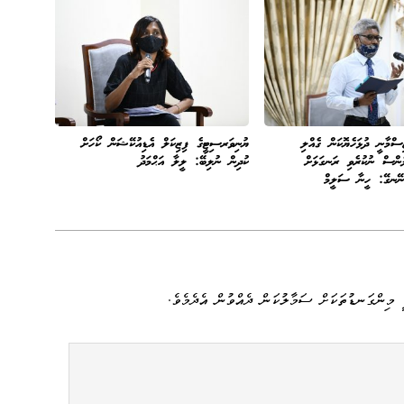
ސްމާނީ ދުޅަހެޔޮކަން ގެއްލި
ޔުނިވަރސިޓީގެ ފިޒިކަލް އެޑިއުކޭޝަން ކޯހަށް
ންސް ނުކުރެވި ރަނގަޅަށް
ކުދިން ނުލިބޭ: ލީލާ އަޙްމަދު
ނޭނގޭ: ހީނާ ސަލީމް
 މިންގަނޑުތަކަށް ސަމާލުކަން ދެއްވުން އެދެމެވެ.