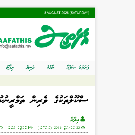
8 AUGUST 2026 (SATURDAY)
ފުރަތަމަ ޞަފްޙާ
ރާއްޖެ
ދުނިޔެ
ރިޕޯޓު
ސްކޫލްތަކުގެ ވެރިން ތަމްރީނުކ
އިދާރާ
23 އޯގަސްޓް 2016 (އަންގާރަ)
ރާއްޖޭގެ ޚަބަރު