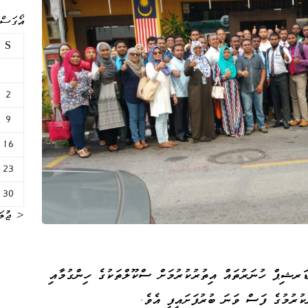
އޯގަސްޓް 
S
2
9
16
23
30
« ޖުލަ
ޑަރޝިޕް ހުނަރުތައް އިތުރުކުރުމަށް ސްކޫލްތަކުގެ ހިންގުމާއި
ކުރުމުގެ ފަސް ވަނަ ބުރުފަށައިފި އެވެ.