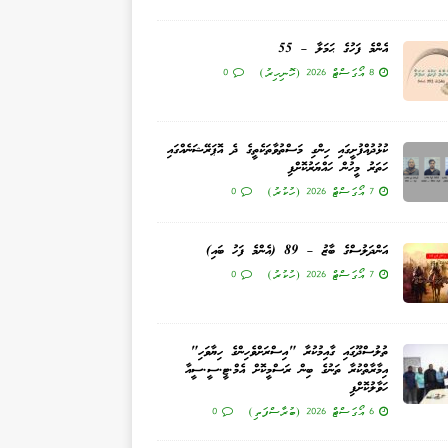
އެންމެ ފަހުގެ ޙަމަލާ – 55
8 އޯގަސްޓް 2026 (ހޮނިހިރު)
0
ކުޅުދުއްފުށީގައި ހިންގި މަސްތުވާތަކެތީގެ ދެ އޮޕަރޭޝަނެއްގައި
ހަތަރު މީހުން ހައްޔަރުކޮށްފި
7 އޯގަސްޓް 2026 (ހުކުރު)
0
އަންދަލުސްގެ ބާޒު – 89 (އެންމެ ފަހު ބައި)
7 އޯގަސްޓް 2026 (ހުކުރު)
0
ތުލުސްދޫގައި ގާއިމުކުރާ "އިސްރަށްވެހިންގެ ހިޔާވަހި"
އިމާރާތްކުރާ ތަނުގެ ބިން ރަސްމީކޮށް އެމް.ޓީ.ސީ.ސީއާ
ހަވާލުކޮށްފި
6 އޯގަސްޓް 2026 (ބުރާސްފަތި)
0