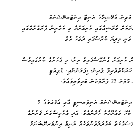
 މަތިން މެލޭޝިޔާގެ ޔުނިޓާ އިންޓަރނޭޝަނަލް
ަތަށް މެލޭޝިއާގައި ކުރިއަށްދާ މި ތަމްރީނު ޕްރޮގްރާމްގައި
 ވަނީ މިދިޔަ ބުރާސްފަތި ދުވަހު އެވެ.
ް ކުރިއަށް ގެންގޮސްފައިވާ އިރު، މި ފަހަރުގެ ބުރުގައިވެސް
ހަރަކާތްތެރިވާ ޕްރިންސިޕަލުންނާއި، ޑެޕިއުޓީ
ިވެރިވެއެވެ.
މި ދަތުރު ގައި ބައިވެރިން މެލޭޝިޔާގެ ޔުނިޓާ އިންޓަރނޭޝަނަލް ޔުނިވަރސިޓީ އާއި އެޤައުމުގެ 5
 ބެހޭ މައުލޫމާތު ހޯދާނެއެވެ. އަދި އެކާވީސްވަނަ ޤަރުނުގެ
މަސައްކަތު ބައްދަލުވުންތަކެއް ޔުނިޓާ އިންޓަރނޭޝަނަލް