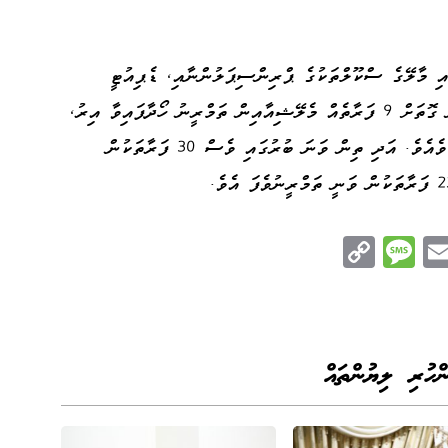
ާއި މާލޭގެ ސްކޫލްތަކުގެ ޕްރިންސިޕަލުންނާއި، ޑެޕިއުޓީ
ޕްރިންސިޕަލުން އަދި ލީޑިންގ ޓީޗަރުން ހިމެނޭ ގޮތަށް 9 ފަރާތެއް މެލޭޝިއާއިން ތަމްރީނު ހޯދާފައިވާ އިރު،
ދެ ވަނަ ބުރުގައި 30 ފަރާތެއް ތަމްރީނުވެފައި ވެއެވެ. އަދި ތިން ވަނަ ބުރުގައި ވެސް 30 ފަރާތަކުން
C
M
E
op
es
m
n
y
sa
ail
e
Li
ge
nk
ންހުރި ލިޔުންތައް