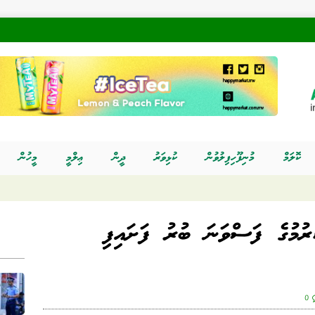
ކޮލަމް
މުނިފޫހިފިލުވުން
ކުޅިވަރު
ދީން
ޢިލްމީ
މީހުން
ުރުމުގެ ފަސްވަނަ ބުރު ފަށައިފި
0