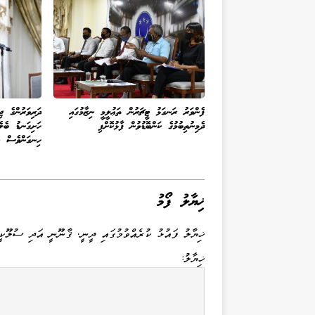
ފެންވަރު ރަނގަޅު ޓީޗަރުން ތަޢުލީމީ ނިޒާމުގައި
ދަރިވަރުންގެ ޖި
ދެމިނުތިބުމުގެ ކަންބޮޑުވުން ފާޅުކޮށްފި
ހަށިގަނޑު ބެލެ
ހިނގަންވެސް 
ޚިޔާލު ފޯމު
ޚިޔާލު ފައުޅު ކުރެއްވުމުގައި ދީނީ، ޤާނޫނީ އަދި ސުލޫކީ
ޚިޔާލު: