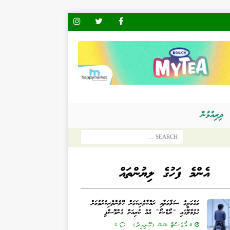
ދިރިއުޅުން
އެންމެ ފަހުގެ ލިޔުންތައް
މަގުމަތީގެ ސަލާމަތާއި ރައްކާތެރިކަމަށް ހޭލުންތެރިކުރުވުމަށް
ހުޅުމާލޭގައި “ރޯޑްޝޯ” އެއް ކުރިއަށް ގެންގޮސްފި
8 އޯގަސްޓް 2026 (ހޮނިހިރު)
0