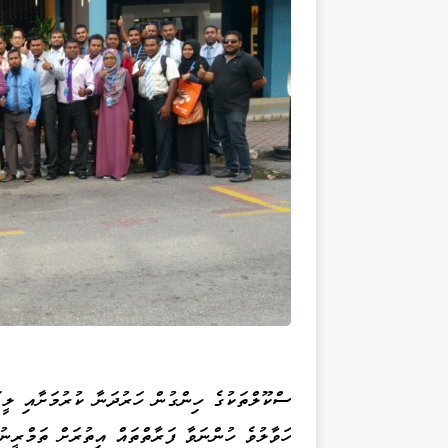
ސްކޫލްތަކުގެ ހިންގުން ހަރުދަނާ ކުރުމަށާއި ލީ
ހަވާލުވެ ހުންނަވާ ފަރާތްތައް އިތުރަށް ތަމްރީނު