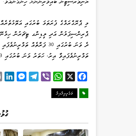
ޔުނިވަރސިޓީން ބައިވެރިންނަށް ހިންގާނެއެވެ.
މި ޕްރޮގްރަމްގެ ފުރަތަމަ ބުރުގައި އަތޮޅުތެރެއ
ތަމްރީނުވެފައިވާ އިރު، ހަތަރު ވަނަ ބުރުގައި 23 ފަރާތަކުން ވަނީ ތަމްރީނުވެފަ އެވެ.
Li
M
Te
Vi
W
X
Fa
k
es
le
be
ha
ce
d
se
gr
r
ts
bo
ތަޢުލީމީދާއިރާ
I
ng
a
A
ok
n
er
m
pp
ގުޅު