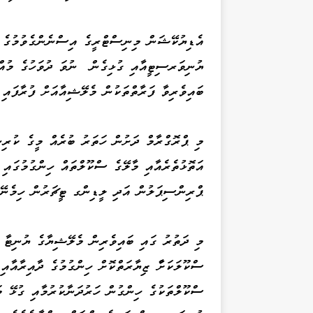
އެޑިޔުކޭޝަން މިނިސްޓްރީގެ އިސްނެންގެވުމުގެ
ޔުނިވަރސިޓީއާއި ގުޅިގެން ނުވަ ދުވަހުގެ މުއްދ
ބައިވެރިވާ ފަރާތްތަކުން މެލޭޝިއާއަށް ފުރާފައި
މި ޕްރޮގްރާމް ދަށުން ހަތަރު ބުރެއް މީގެ ކުރިނ
އަތޮޅުތެރެއާއި މާލޭގެ ސްކޫލްތައް ހިންގުމުގައި 
ޕްރިންސިޕަލުން އަދި ލީޑިންގ ޓީޗަރުން ހިމެނޭ ގޮތަށް 23 ފަރާތަކުން ބައ
ސްކޫލަކަށާް ޒިޔާރަތްކޮށް ހިންގުމުގެ ދާއިރާއާއި
ސްކޫލްތަކުގެ ހިންގުން ހަރުދަނާކުރުމާއި ގުޅޭ 