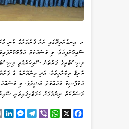
ރ. އިނގުރައިދޫގައި ރަށު ފެންވަރުގެ ކުނި މެނޭޖ
ސޮއިކޮށްފިއެވެ. މި މަސައްކަތް ޙަވާލޮކޮށްފައިވަ
މިނިސްޓްރީގެ ފަރާތުން ސޮއިކުރެއްވީ މިނިސްޓަ
ޠާރިޤް އިބްރާހީމެވެ. އަދި ވިންލޭންޑް ގެ ފަރާ
މަސައްކަތް ނިންމުމަށް ހަމަޖެހިފައިވަނީ ސޮއިކުރާ ތާރީޚުން ފެށިގެ
Li
M
Te
Vi
W
X
Fa
k
es
le
be
ha
ce