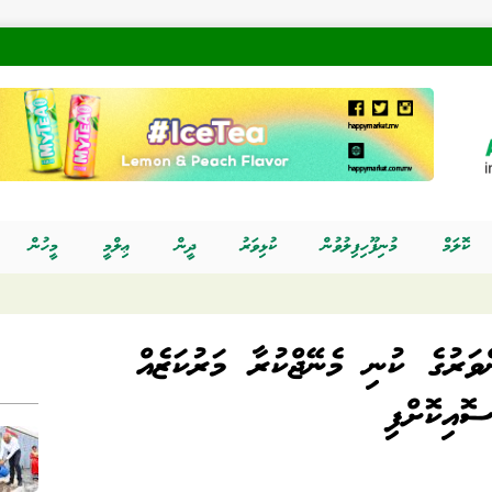
ކޮލަމް
މުނިފޫހިފިލުވުން
ކުޅިވަރު
ދީން
ޢިލްމީ
މީހުން
ަރުގެ ކުނި މެނޭޖްކުރާ މަރުކަޒެއް
ސޮއިކޮށްފި