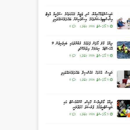
ރައީސުލްޖުމްހޫރިއްޔާ، ކުދި ޖަޒީރާ ޤައުމުތަކުގެ ސުޕްރީމް އޮޑިޓް
އިންސްޓިޓިއުޝަންތަކުގެ އިސްވެރިންނާ ބައްދަލުކުރައްވައިފި
5 އޯގަސްޓް 2026 (ބުދަ)
0
ދިރާގު މާލެ އޯޕަން ފެތުމުގެ މުބާރާތުގައި ބައިވެރިވުން 9
އޮގަސްޓުގެ ނިޔަލަށް އިތުރުކޮށްފި
5 އޯގަސްޓް 2026 (ބުދަ)
0
ރައީސް، އުކުޅަހު ކައުންސިލާ ބައްދަލުކުރައްވައިފި
5 އޯގަސްޓް 2026 (ބުދަ)
0
ދިރާގު މޯލްޑިވްސް ގޭމިންގ ކޮންކުއެސްޓް ގައި
ރަޖިސްޓްރީވުމުގެ ފުރުސަތު ހުޅުވާލަނީ
5 އޯގަސްޓް 2026 (ބުދަ)
0