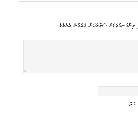
y
sa
ail
e
Li
ge
nk
 މިންގަނޑުތަކަށް ސަމާލުކަން ދެއްވުން އެދެމެވެ.
ކުރޭ.