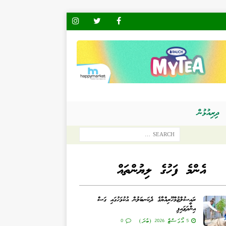
ދިރިއުޅުން
އެންމެ ފަހުގެ ލިޔުންތައް
ރައީސުލްޖުމްހޫރިއްޔާގެ ދެކަނބަލުން އުކުޅަހުގައި ގަސް
އިންދަވައިފި
5 އޯގަސްޓް 2026 (ބުދަ)
0