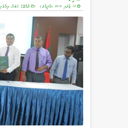
10 ޖުލައި 2016 (އާދީއްތަ)
ރާއްޖޭގެ ޚަބަރު
,
ތިމާވެށި