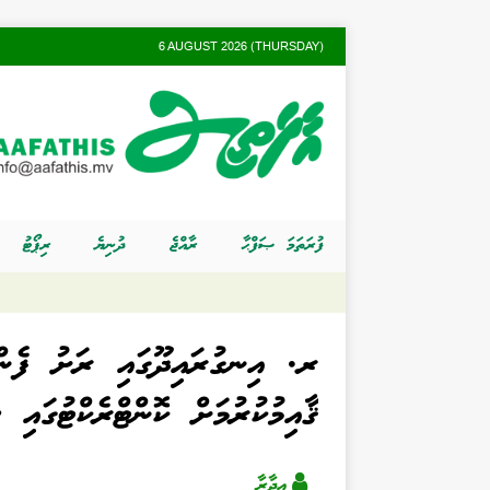
6 AUGUST 2026 (THURSDAY)
ފުރަތަމަ ޞަފްޙާ
ރާއްޖެ
ދުނިޔެ
ރިޕޯޓު
ރ. އިނގުރައިދޫގައި ރަށު ފެންވ
ޤާއިމުކުރުމަށް ކޮންޓްރެކްޓުގައި 
އިދާރާ