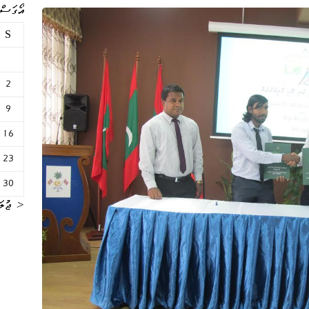
އޯގަސްޓް 
S
2
9
16
23
30
« ޖުލަ