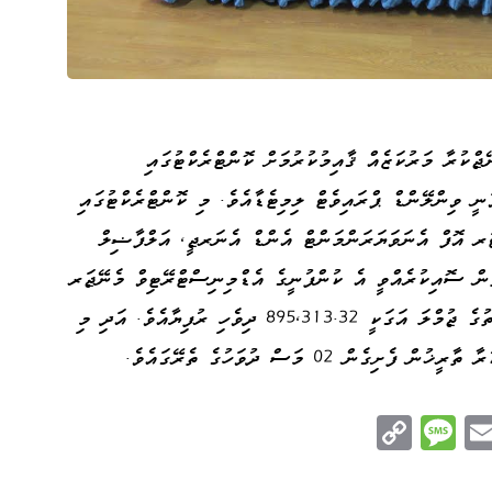
ްކުރާ މަރުކަޒެއް ޤާއިމުކުރުމަށް ކޮންޓްރެކްޓުގައި
ނީ ވިންލޭންޑް ޕްރައިވެޓް ލިމިޓެޑާއެވެ. މި ކޮންޓްރެކްޓުގައި
ރ އޮފް އެނަވަޔަރަންމަންޓް އެންޑް އެނަރޖީ، އަލްފާޟިލް
ތުން ސޮއިކުރެއްވީ އެ ކުންފުނީގެ އެޑްމިނިސްޓްރޭޓިވް މެނޭޖަރ
އަލްފާޟިލް މުޙައްމަދު ރަޝީދެވެ. މި މަސައްކަތުގެ ޖުމްލަ އަގަކީ 895,313.32 ދިވެހި ރުފިޔާއެވެ. އަދި މި
ން 02 މަސް ދުވަހުގެ ތެރޭގައެވެ.
C
M
E
op
es
m
n