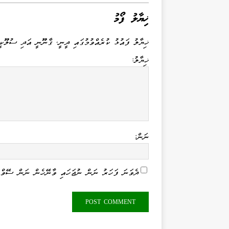
d
se
gr
r
ts
bo
I
ng
a
A
ok
ޚިޔާލު ފޯމު
n
er
m
pp
ޚިޔާލު ފައުޅު ކުރެއްވުމުގައި ދީނީ، ޤާނޫނީ އަދި ސުލޫކީ
ޚިޔާލު:
ނަން:
ދެވަނަ ފަހަރު ނަން ނުޖަހައި ވާނޭހެން ނަން ސޭވް 