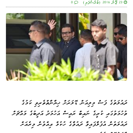
23 ޖޫން 2016 (ބުރާސްފަތި)
0
ދައުލަތުގެ ފަސް މިލިއަން ޑޮލަރަށް ޚިޔާނާތްތެރިވި ކަމުގެ
ތުހުމަތުގައި ކުރީގެ ނައިބް ރައީސް އަހުމަދު އަދީބުގެ މައްޗަށް
ދައުލަތުން އުފުލާފައިވާ ދައުވާގެ ހުކުމް އިއްވުން މިރެއަށް