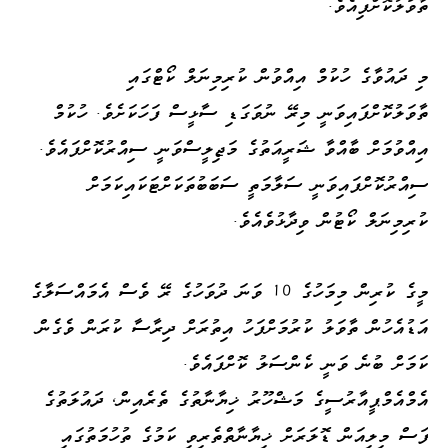
ތާވަލުކޮށްފިއެވެ.
މި ދައުވާގެ ހުކުމް އިއްވުން ކުރިމިނަލް ކޯޓްގައި
ތާވަލުކޮށްފައިވަނީ މިރޭ ނުވަގަޑި ސާޅީސް ފަހަކަށެވެ. ހުކުމް
އިއްވުމަށް ބާއްވާ ޝަރީއަތުގެ މަޖިލީސްވަނީ ސިއްރުކޮށްފައެވެ.
ސިއްރުކޮށްފައިވަނީ ސަލާމަތީ ސަބަބުތަކަށްޓަކައިކަމަށް
ކުރިމިނަލް ކޯޓުން ވިދާޅުވެއެވެ.
މީގެ ކުރިން މިމަހުގެ 10 ވަނަ ދުވަހުގެ ރޭ ވެސް އެމައްސަލާގެ
އަޑުއެހުން ތާވަލު ކުރުމަށްފަހު އިތުރަށް ދިރާސާ ކުރަން ވެގެން
ކަމަށް ބުނެ ވަނީ ކެންސަލު ކޮށްފައެވެ.
އެމްއެމްޕީއާރުސީގެ މަޝްހޫރު ޚިޔާނާތުގެ ތެރެއިން، ދައުލަތުގެ
ފަސް މިލިއަން ޑޮލަރަށް ޚިޔާނާތްތެރިވި ކަމުގެ ތުހުމަތުގައި