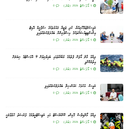
5 އޯގަސްޓް 2026 (ބުދަ)
0
ރައީސުލްޖުމްހޫރިއްޔާ، ކުދި ޖަޒީރާ ޤައުމުތަކުގެ ސުޕްރީމް އޮޑިޓް
އިންސްޓިޓިއުޝަންތަކުގެ އިސްވެރިންނާ ބައްދަލުކުރައްވައިފި
5 އޯގަސްޓް 2026 (ބުދަ)
0
ދިރާގު މާލެ އޯޕަން ފެތުމުގެ މުބާރާތުގައި ބައިވެރިވުން 9 އޮގަސްޓުގެ ނިޔަލަށް
އިތުރުކޮށްފި
5 އޯގަސްޓް 2026 (ބުދަ)
0
ރައީސް، އުކުޅަހު ކައުންސިލާ ބައްދަލުކުރައްވައިފި
5 އޯގަސްޓް 2026 (ބުދަ)
0
ދިރާގު މޯލްޑިވްސް ގޭމިންގ ކޮންކުއެސްޓް ގައި ރަޖިސްޓްރީވުމުގެ ފުރުސަތު ހުޅުވާލަނީ
5 އޯގަސްޓް 2026 (ބުދަ)
0