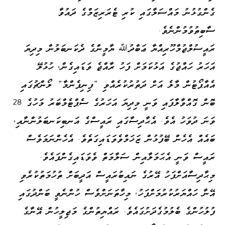
ގެންގުޅުނު މައްސަލާގައި ކުރި ޓެރަރިޒަމްގެ ދައުވާ
ސާބިތުވުމުންނެވެ.
ރައީސުލްޖުމްހޫރިއްޔާ ޢަބްދުﷲ ޔާމީންގެ ދެކަނބަލުން މިދިޔަ
އަހަރު ހައްޖުގެ އަޅުކަމަށް ފަހު ރާއްޖެ ވަޑައިގެން، ހުޅުލޭ
އެއާޕޯޓުން މާލެ އަށް ދަތުރުކުރެއްވި “ފިނިފެންމާ” ލޯންޗުގައި
ބޮން ގޮއްވާލާފައި ވަނީ މިދިޔަ އަހަރުގެ ސެޕްޓެމްބަރު މަހުގެ 28
ވަނަ ދުވަހު އެވެ. އެޙާދިސާގައި ރައީސްގެ އަނބިކަނބަލުންނާއި،
ބައެއް އެހެން ބޭފުޅުން ޒަޚަމްވެވަޑައިގަތެވެ. އެހެންނަމަވެސް
ރައީސް ވަނީ އެޙަމަލާއިން ސަލާމަތް ވެވަޑައިގެންފައެވެ.
މިޙާދިސާއަށްފަހު އޭރުގެ ނައިބުރައީސް އަދީބަށް ތުހުމަތުކުރެވި
އޭނާ ހައްޔަރުކުރުމަށްފަހު، މިހާތަނަށްވެސް ހުންނެވީ ބަންދުގައި
ފުލުހުންގެ ބެލުމުގެދަށުގައެވެ. ރައްޔިތުންގެ މަޖިލީހުން އޭނާގެ