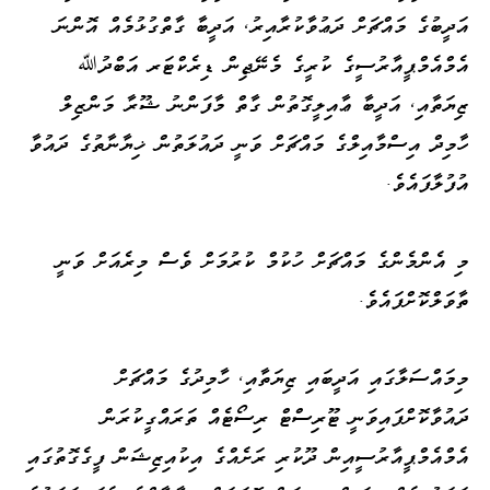
އަދީބުގެ މައްޗަށް ދަޢުވާކުރާއިރު، އަދީބާ ގާތްގުޅުމެއް އޮންނަ
އެމްއެމްޕީއާރުސީގެ ކުރީގެ މެނޭޖިން ޑިރެކްޓަރ އަބްދުﷲ
ޒިޔަތާއި، އަދީބާ ޢާއިލީގޮތުން ގާތް މާފަންނު ޝޫރާ މަންޒިލް
ހާމިދް އިސްމާއިލްގެ މައްޗަށް ވަނީ ދައުލަތުން ޚިޔާނާތުގެ ދައުވާ
އުފުލާފައެވެ.
މި އެންމެންގެ މައްޗަށް ހުކުމް ކުރުމަށް ވެސް މިރެއަށް ވަނީ
ތާވަލްކޮށްފައެވެ.
މިމައްސަލާގައި އަދީބައި ޒިޔަތާއި، ހާމިދުގެ މައްޗަށް
ދައުވާކޮށްފައިވަނީ ޓޫރިސްޓް ރިސޯޓެއް ތަރައްގީކުރަން
އެމްއެމްޕީއާރުސީއިން ދޫކުރި ރަށެއްގެ އިކުއިޒިޝަން ފީގެގޮތުގައި