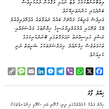
އިތުބާރުނެތްކަމުގެ ވޯޓު ނަގައި މަޤާމުން ދުރުކުރީވެސް
ބަންދުގައި ހުންނަވަނިކޮށެވެ.
އަދިވެސް އަދީބުގެ މައްޗަށް ބައެއް ދަޢުވާތައް އުފުލާފައިވެއެވެ.
އޭގެ ތެރޭގައި އެމްއެމްޕީއާރުސީގެ ޚިޔާނާތުގެ މައްސަލައާއި،
ރަސްމީ ޙައިސިއްޔަތު ނަހަމަގޮތުގައި ބޭނުންކުރިކަމުގެ
ތުހުމަތުވެސް ހިމެނެއެވެ. މިމައްސަލަތަކުގެ ޝަރީޢަތް ދަނީ
ކުރިއަށެވެ.
C
M
E
Li
M
Te
Vi
W
X
Fa
op
es
m
nk
es
le
be
ha
ce
y
sa
ail
ed
se
gr
r
ts
bo
Li
ge
I
ng
a
A
ok
ޚިޔާލު ފޯމު
nk
n
er
m
pp
ޚިޔާލު ފައުޅު ކުރެއްވުމުގައި ދީނީ، ޤާނޫނީ އަދި ސުލޫކީ މިންގަނޑުތަކަށް