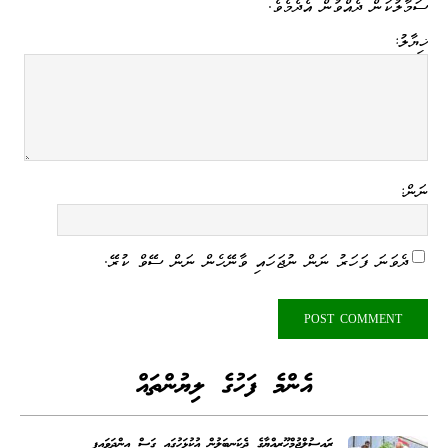
ސަމާލުކަން ދެއްވުން އެދެމެވެ.
ޚިޔާލު:
ނަން:
ދެވަނަ ފަހަރު ނަން ނުޖަހައި ވާނޭހެން ނަން ސޭވް ކުރޭ.
އެންމެ ފަހުގެ ލިޔުންތައް
ރައީސުލްޖުމްހޫރިއްޔާގެ ދެކަނބަލުން އުކުޅަހުގައި ގަސް އިންދަވައިފި