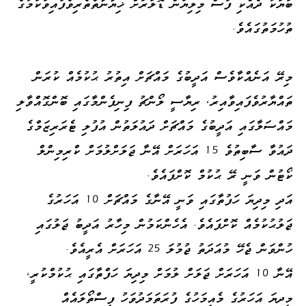
ބަޔަކު ދެއްކި ފަސް މިލިޔަން ޑޮލަރަށް ޚިޔާނާތްތެރިވެފައިވަކަމުގެ
ތުހުމަތުގައެވެ.
މިރޭ އަނެއްކާވެސް އަދީބުގެ މައްޗަށް އިތުރު ޙުކުމެއް ކުރަން
ތައްޔާރުވެފައިވާއިރު، ރިޔާސީ ލޯންޗު ފިނިފެންމާގައި ބޮންގޮއްވާލި
މައްސަލާގައި އަދީބުގެ މައްޗަށް ދައުލަތުން އުފުލި ޓެރަރިޒަމްގެ
ދައުވާ ސާބިތުވެ 15 އަހަރަށް އޭނާ ޖަލަށްލުމަށް ކްރިމިންލް
ކޯޓުން ވަނީ ރޭ ޙުކުމް ކޮށްފައެވެ.
އަދި މިދިޔަ ހަފުތާގައި ވަނީ އޭނާގެ މައްޗަށް 10 އަހަރުގެ
ޖަލުޙުކުމެއް ކޮށްފައެވެ. އެހެންކަމުން މިހާރު އަދީބު ޖަލުގައި
ހުންވަން ޖެހޭ މުއަދަތު ޖުމުލަ 25 އަހަރަށް އެރީއެވެ.
އޭނާ 10 އަހަރަށް ޖަލަށް ލުމަށް މިދިޔަ ހަފްތާގައި ޙުކުމްކުރީ،
މިދޔަ އަހަރުގެ މެއިމަހުގެ ފުރަތަމަދުވަހު ފިސްތޯލައެއް