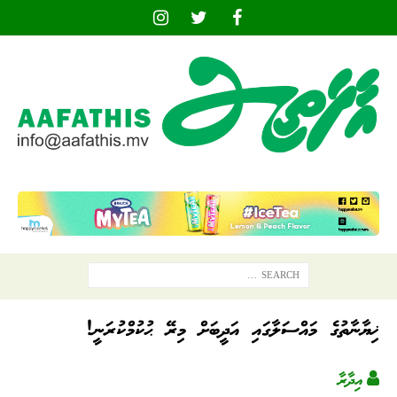
ޚިޔާނާތުގެ މައްސަލާގައި އަދީބަށް މިރޭ ޙުކުމްކުރަނީ!
އިދާރާ