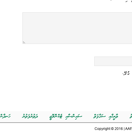
ކުރޭ.
ު
ތާރީޚާއި ސަގާފަތް
ސައިންސާއި ޓެކްނޮލޮޖީ
ދަތުރުފަތުރު
ހަނދާން
Copyright © 2016 | AAFA