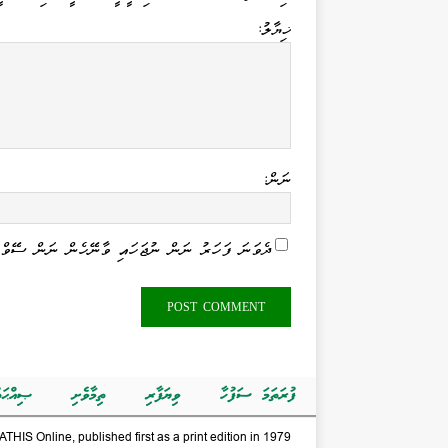
ޚިޔާލު:
ނަން:
ދެވަނަ ފަހަރު ނަން ނުޖަހައި ވާނޭހެން ނަން ސޭވް 
ފުރަތަމަ ސަފުހާ
ވިޔަފާރި
ތިމާވެށި
ޞިއްޙަތ
THIS Online, published first as a print edition in 1979