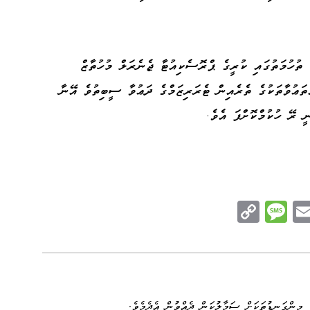
ތުހުމަތުގައި ކުރީގެ ޕްރޮސެކިއުޓާ ޖެނެރަލް މުހުތާޒް
ތަޢުވާތަކުގެ ތެރެއިން ޓެރަރިޒަމްގެ ދަޢުވާ ސީބިތުވެ އޭނާ
C
M
E
op
es
m
n
y
sa
ail
e
Li
ge
nk
 މިންގަނޑުތަކަށް ސަމާލުކަން ދެއްވުން އެދެމެވެ.