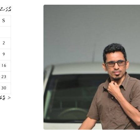
އޯގަސްޓް 
S
2
9
16
23
30
« ޖުލަ