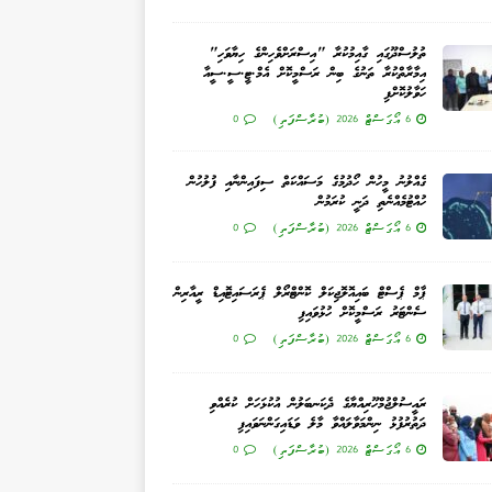
ތުލުސްދޫގައި ގާއިމުކުރާ "އިސްރަށްވެހިންގެ ހިޔާވަހި"
އިމާރާތްކުރާ ތަނުގެ ބިން ރަސްމީކޮށް އެމް.ޓީ.ސީ.ސީއާ
ހަވާލުކޮށްފި
6 އޯގަސްޓް 2026 (ބުރާސްފަތި)
0
ގެއްލުނު މީހުން ހޯދުމުގެ މަސައްކަތް ސިފައިންނާއި ފުލުހުން
ހުއްޓުމެއްނެތި ދަނީ ކުރަމުން
6 އޯގަސްޓް 2026 (ބުރާސްފަތި)
0
ޕާމް ޕެސްޓް ބައިއޮލޮޖިކަލް ކޮންޓްރޯލް ޕެރަސައިޓޮއިޑް ރީއާރިން
ސެންޓަރު ރަސްމީކޮށް ހުޅުވައިފި
6 އޯގަސްޓް 2026 (ބުރާސްފަތި)
0
ރައީސުލްޖުމްހޫރިއްޔާގެ ދެކަނބަލުން އުކުޅަހަށް ކުރެއްވި
ދަތުރުފުޅު ނިންމަވާލައްވާ މާލެ ވަޑައިގަންނަވައިފި
6 އޯގަސްޓް 2026 (ބުރާސްފަތި)
0