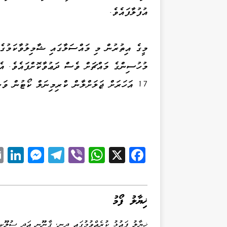
އުފުލާފައެވެ.
މީގެ އިތުރުން މި މައްސަލާގައި ޝާމިލުވާކަމުގެ 
މުހުސިންގެ މައްޗަށް ވެސް ދަޢުވާކޮށްފައެވެ. އެ
17 އަހަރަށް ޖަލަށްލާން ކްރިމިނަލް ކޯޓުން ވަނީ ރޭ ހުކުމްކޮށްފަ އެވެ.
Li
M
Te
Vi
W
X
Fa
k
es
le
be
ha
ce
d
se
gr
r
ts
bo
I
ng
a
A
ok
ޚިޔާލު ފޯމު
n
er
m
pp
ޚިޔާލު ފައުޅު ކުރެއްވުމުގައި ދީނީ، ޤާނޫނީ އަދި ސުލޫކީ