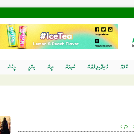
ކޮލަމް
މުނިފޫހިފިލުވުން
ކުޅިވަރު
ދީން
ޢިލްމީ
މީހުން
ު
0