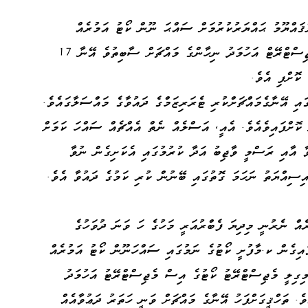
ޤައްޔޫމު ޙައްޔަރުކުރުމަށް ސައްޙަ ނޫން ކޯޓު އަމުރެއް
ނެރުނު މައްސަލަ އދ.މާމިގިލީ ކޯޓުގެ އިސްމެޖިސްޓްރޭޓް އަހުމަދު ނިހާންގެ މައްޗަށް ސާބިތުވެ އޭނާ 17
 ކޮށްފި އެވެ.
އި އޭނާގެމައްޗަށްކުރި ޓެރަރިޒަމްގެ ދައުވާގެ މައްސަލާގައެވެ.
 ކޮށްފައިވެއެވެ. އެއީ، އަސްލެއް ނެތް އެއްޗެއް ސައްހަ ކަމަށް
ވާ އާއި ރަސްމީ ވާޖިބު އަދާ ކުރުމުގައި އެކަށިގެން ނުވާ
ިސިއްޔަތު ނަހަމަ ގޮތުގައި ބޭނުން ކުރި ކަމުގެ ދައުވާ އެވެ.
އް ނެރުނީ މިދިޔަ ފެބްރުއަރީ މަހުގެ ހަ ވަނަ ދުވަހުގެ
ައިގެން ކ.މާފުށީ ކޯޓުގެ ނަމުގައި ސައްހަނޫން ކޯޓު އަމުރެއް
މިގިލީ މެޖިސްޓްރޭޓު ކޯޓުގެ އިސް މެޖިސްޓްރޭޓު އަހުމަދު
ވެ. ތަހްޤީގަށްފަހު އޭނާގެ މައްޗަށް ވަނީ ހަތަރު ދަޢުވާއެއް