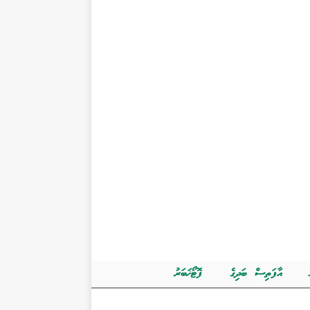
އާފަތިސް ބަދިގެ
ފޮޓޯޚަބަރު