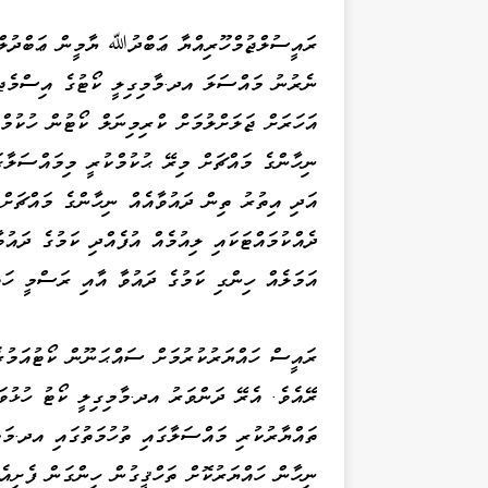
ރައީސުލްޖުމްހޫރިއްޔާ ޢަބްދުﷲ ޔާމީން ޢަބްދުލް
އަހަރަށް ޖަލަށްލުމަށް ކްރިމިނަލް ކޯޓުން ހުކުމް
ނިހާންގެ މައްޗަށް މިރޭ ޙުކުމްކުރީ މިމައްސަލާގަ
އަދި އިތުރު ތިން ދައުވާއެއް ނިހާންގެ މައްޗަށް
ދެއްކުމައްޓަކައި ލިއުމެއް އުފެއްދި ކަމުގެ ދައު
އަމަލެއް ހިންގި ކަމުގެ ދައުވާ އާއި ރަސްމީ ހައ
ރައީސް ހައްޔަރުކުރުމަށް ސައްޙަނޫން ކޯޓުއަމުރެ
ރޭއެވެ. އެރޭ ދަންވަރު އދ.މާމިގިލީ ކޯޓު ހުޅުވ
ތައްޔާރުކުރި މައްސަލާގައި ތުހުމަތުގައި އދ.މަ
ނިހާން ހައްޔަރުކޮށް ތަހްޤީގުން ހިންގަން ފެށިއެ