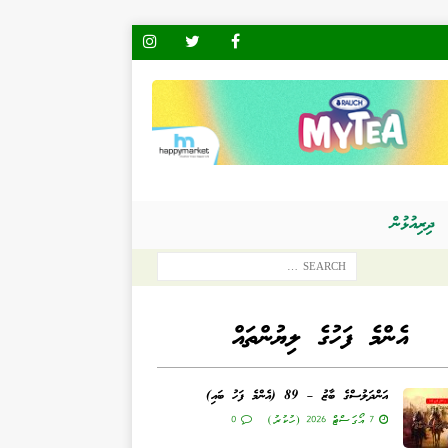
ދިރިއުޅުން
އެންމެ ފަހުގެ ލިޔުންތައް
އަންދަލުސްގެ ބާޒު – 89 (އެންމެ ފަހު ބައި)
7 އޯގަސްޓް 2026 (ހުކުރު)
0