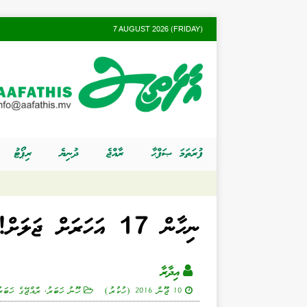
7 AUGUST 2026 (FRIDAY)
ފުރަތަމަ ޞަފްޙާ
ރާއްޖެ
ދުނިޔެ
ރިޕޯޓު
ނިހާން 17 އަހަރަށް ޖަލަށް!
އިދާރާ
10 ޖޫން 2016 (ހުކުރު)
ހޫނު ޚަބަރު
,
ރާއްޖޭގެ ޚަބަރ