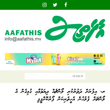
ރ. އިފުރަށް ދަތުރުކުރި ލޯންޗެއް ދިޔަވުމާއި ގުޅިގެން އެ
ލޯންޗަށް ފުލުހުން އެހީތެރިކަން ފޯރުކޮށްފީފި