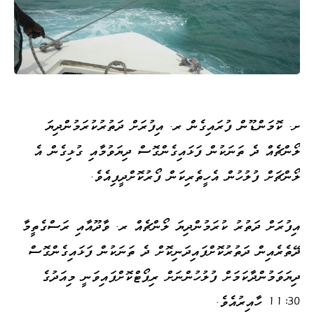
ށ. ކޮމަންޑޫން ފުރައިގެން ރ. އިފުރަށް ދަތުރުކުރަމުންދިޔަ
ލޯންޗެއް ދެ ތަނަކުން ފަޅައިގެންގޮސް ދިޔަވުމާއި ގުޅިގެން އެ
ލޯންޗަށް ފުލުހުން އެހީތެރިކަން ފޯރުކޮށްދީފިއެވެ.
އިފުރަށް ދަތުރު ކުރަމުންދިޔަ ލޯންޗެއް ރ. ވާދޫއާއި ރަސްގެތީމާ
ދޭތެރެއިން ދަތުރުކޮށްފައިދަނިކޮށް ދެ ތަނަކުން ފަޅައިގެންގޮސް
ދިޔަވަމުންދާކަމަށް ފުލުހުންނަށް ރިޕޯޓްކޮށްފައިވަނީ މިއަދުގެ
11:30 ހާއިރުއެވެ.