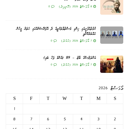
8 އޯގަސްޓް 2026 (ހޮނިހިރު)
0
ކުޅުދުއްފުށީގައި ހިންގި މަސްތުވާތަކެތީގެ ދެ އޮޕަރޭޝަނެއްގައި ހަތަރު މީހުން
ހައްޔަރުކޮށްފި
7 އޯގަސްޓް 2026 (ހުކުރު)
0
އަންދަލުސްގެ ބާޒު – 89 (އެންމެ ފަހު ބައި)
7 އޯގަސްޓް 2026 (ހުކުރު)
0
އޯގަސްޓް 2026
S
F
T
W
T
M
S
1
8
7
6
5
4
3
2