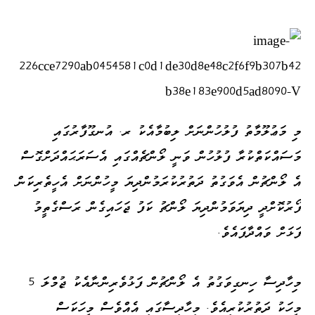
މި މަޢުލޫމާތު ފުލުހުންނަށް ލިބުމާއެކު ރ. އުނގޫފާރުގައި
މަސައްކަތްކުރާ ފުލުހުން ވަނީ ލޯންޗެއްގައި އެސަރަޙައްދަށްގޮސް
އެ ލޯންޗުން އެވަގުތު ދަތުރުކުރަމުންދިޔަ މީހުންނަށް އެހީތެރިކަން
ފޯރުކޮށްދީ ދިޔަވަމުންދިޔަ ލޯންޗު ކަފު ޖަހައިގެން ރަސްގެތީމު
ފަޅަށް ވައްދާފައެވެ.
މިހާދިސާ ހިނގިވަގުތު އެ ލޯންޗުން ފަޅުވެރިންނާއެކު ޖުމްލަ 5
މީހަކު ދަތުރުކުރިއެވެ. މިހާދިސާގައި އެއްވެސް މީހަކަސް