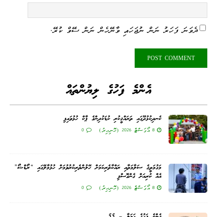
ދެވަނަ ފަހަރު ނަން ނުޖަހައި ވާނޭހެން ނަން ސޭވް ކުރޭ.
އެންމެ ފަހުގެ ލިޔުންތައް
ކެނދިކުޅުދޫގައި ތަރައްޤީކުރި ކުޑަކުދިންގެ ޕާކް ހުޅުވައިފި
8 އޯގަސްޓް 2026 (ހޮނިހިރު)
0
މަގުމަތީގެ ސަލާމަތާއި ރައްކާތެރިކަމަށް ހޭލުންތެރިކުރުވުމަށް ހުޅުމާލޭގައި “ރޯޑްޝޯ”
އެއް ކުރިއަށް ގެންގޮސްފި
8 އޯގަސްޓް 2026 (ހޮނިހިރު)
0
އެންމެ ފަހުގެ ޙަމަލާ – 55