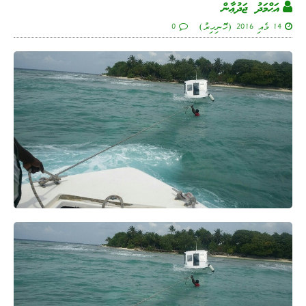
އަޙްމަދު ޖަދުޢާން
14 މެއި 2016 (ހޮނިހިރު)
0