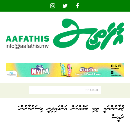
ޒުވާނުންނަކީ ތިބި ބައެއްކަން އަންގައިދިނީ މިސަރުކާރުން:
ރައީސް