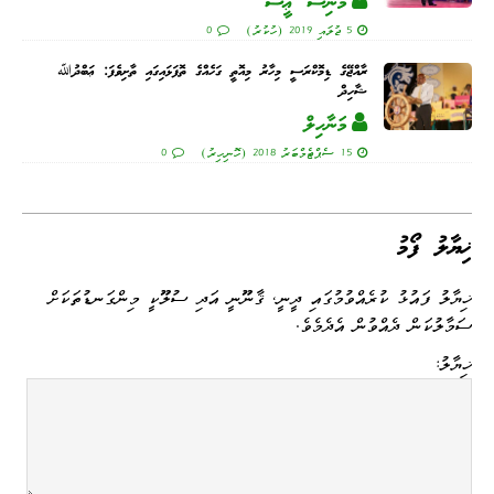
މޫނިސާ ޢީސާ
5 ޖުލައި 2019 (ހުކުރު)
0
ރާއްޖޭގެ ޑިމޮކްރަސީ މިހާރު މިއޮތީ ގަހެއްގެ ތޮފަޅައިގައި ތާށިވެފަ: ޢަބްދުﷲ
ޝާހިދް
މަނާހިލް
15 ސެޕްޓެމްބަރު 2018 (ހޮނިހިރު)
0
ޚިޔާލު ފޯމު
ޚިޔާލު ފައުޅު ކުރެއްވުމުގައި ދީނީ، ޤާނޫނީ އަދި ސުލޫކީ މިންގަނޑުތަކަށް
ސަމާލުކަން ދެއްވުން އެދެމެވެ.
ޚިޔާލު: