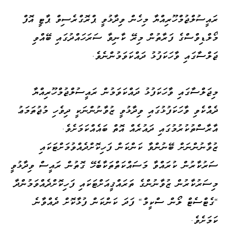
ރައީސުލްޖުމްހޫރިއްޔާ މިހެން ވިދާޅުވީ ޕްރޮގްރެސިވް ޕާޓީ އޮފް
މޯލްޑިވްސްގެ ފަރާތުން މިރޭ ކާނިވާ ސަރަހައްދުގައި ބޭއްވި
ޖަލްސާގައި ވާހަކަފުޅު ދައްކަވަމުންނެވެ.
މިޖަލްސާގައި ވާހަކަފުޅު ދައްކަވަމުން ރައީސުލްޖުމްހޫރިއްޔާ
ދެއްކެވި ވާހަކަފުޅުގައި ވިދާޅުވީ ޒުވާނުންނަކީ ދިވެހި މުޖުތަމަޢު
އާރާސްތުކުރުމުގައި ދައުރެއް އޮތް ބައެއްކަމަށެވެ.
ޒުވާނުންނަށް ބޭނުންވާ ކަންކަން ފަހިކޮށްދެއްވުމަށްޓަކައި
ސަރުކާރުން ކުރައްވާ މަސައްކަތްތަކާބެހޭ ގޮތުން ރައީސް ވިދާޅުވީ
މިސަރުކާރުން ޒުވާނުންގެ ތަރައްޤީއަށްޓަކައި ފަހިކޮށްދެއްވަމުންދާ
"ގެޓްސެޓް ލޯން ސްކީމް" ފަދަ ކަންކަން ފުޅާކޮށް ދެއްވާނެ
ކަމަށެވެ.