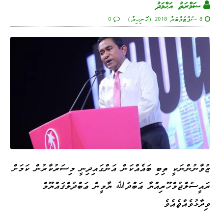
ޟަމްރަތު އަޙްމަދު
8 ސެޕްޓެމްބަރު 2018 (ހޮނިހިރު)
0
ޒުވާނުންނަކީ ތިބި ބައެއްކަން އަންގައިދިނީ މިސަރުކާރުން ކަމަށް
ރައީސުލްޖުމްހޫރިއްޔާ ޢަބްދުﷲ ޔާމީން ޢަބްދުލްޤައްޔޫމް
ވިދާޅުވެއްޖެއެވެ.