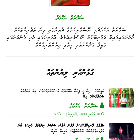
ޟަމްރަތު އަޙްމަދު
ޟަމްރަތު އަޙްމަދަކީ ނޫސްވެރިކަމުގެ ދާއިރާގައި ގިނަ ތަޖުރިބާތަކެއް
ހޯއްދަވައިފައިވާ ތަޖުރިބާކާރު ނޫސްވެރިއެކެވެ. އާފަތިހުގައި އެކި ފެންވަރުގައި
ވަޒީފާ އަދާކުރެއްވި ހީވާގި ލިޔުންތެރިއެކެވެ.
ގުޅުންހުރި ލިޔުންތައް
އެމީހެއްގެ ސިޔާސީ ފިކުރާ އެއްގޮތަށް މަސައްކަތްކޮށްގެން ލިބޭ ގެއްލުމުގެ
ބަދަލުދޭނަން: އިބޫ
ޟަމްރަތު އަޙްމަދު
28 ޖުލައި 2018 (ހޮނިހިރު)
0
ބައެއްގެ ގޮނޑިކޮއްކޮއަކަށް ވެގެން ނުވާނެ، ކަންކަން ނިންމުމުގެ ފުރިހަމަ ބާރު
އަޅުގަނޑުމެންނަށް އޮންނަންޖެހޭ: ރައީސް ޔާމިން