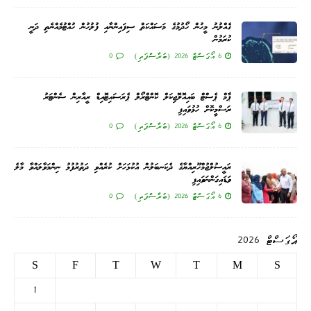
ގެއްލުނު މީހުން ހޯދުމުގެ މަސައްކަތް ސިފައިންނާއި ފުލުހުން ހުއްޓުމެއްނެތި ދަނީ
ކުރަމުން
6 އޯގަސްޓް 2026 (ބުރާސްފަތި)
0
ޕާމް ޕެސްޓް ބައިއޮލޮޖިކަލް ކޮންޓްރޯލް ޕެރަސައިޓޮއިޑް ރީއާރިން ސެންޓަރު
ރަސްމީކޮށް ހުޅުވައިފި
6 އޯގަސްޓް 2026 (ބުރާސްފަތި)
0
ރައީސުލްޖުމްހޫރިއްޔާގެ ދެކަނބަލުން އުކުޅަހަށް ކުރެއްވި ދަތުރުފުޅު ނިންމަވާލައްވާ މާލެ
ވަޑައިގަންނަވައިފި
6 އޯގަސްޓް 2026 (ބުރާސްފަތި)
0
އޯގަސްޓް 2026
S
F
T
W
T
M
S
1