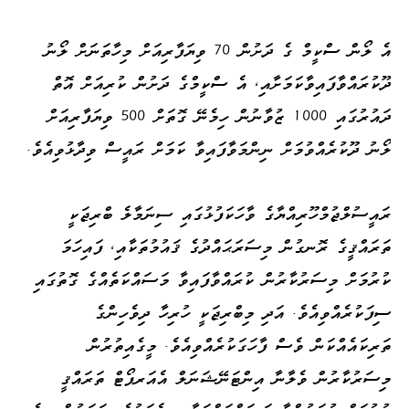
އެ ލޯން ސްކީމް ގެ ދަށުން 70 ވިޔަފާރިއަށް މިހާތަނަށް ލޯނު
ދޫކުރައްވާފައިވާކަމަށާއި، އެ ސްކީމްގެ ދަށުން ކުރިއަށް އޮތް
ދައުރުގައި 1000 ޒުވާނުން ހިމެނޭ ގޮތަށް 500 ވިޔަފާރިއަށް
ލޯނު ދޫކުރެއްވުމަށް ނިންމަވާފައިވާ ކަމަށް ރައީސް ވިދާޅުވިއެވެ.
ރައީސުލްޖުމްހޫރިއްޔާގެ ވާހަކަފުޅުގައި ސިނަމާލެ ބްރިޖަކީ
ތަރައްޤީގެ ރޮނގުން މިސަރަޙައްދުގެ ޤައުމުތަކާއި، ފައިހަމަ
ކުރުމަށް މިސަރުކާރުން ކުރައްވާފައިވާ މަސައްކަތެއްގެ ގޮތުގައި
ސިފަކުރެއްވިއެވެ. އަދި މިބްރިޖަކީ ހުރިހާ ދިވެހިންގެ
ތަރިކައެއްކަން ވެސް ފާހަގަކުރެއްވިއެވެ. މީގެއިތުރުން
މިސަރުކާރުން ވެލާނާ އިންޓަނޭޝަނަލް އެއަރޕޯޓް ތަރައްޤީ