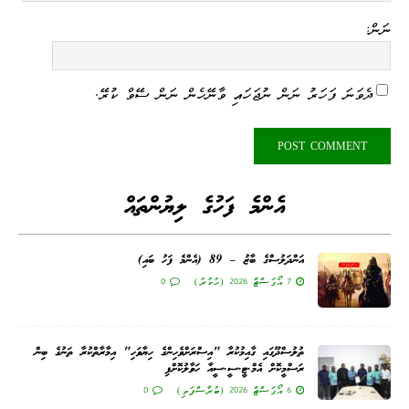
ނަން:
ދެވަނަ ފަހަރު ނަން ނުޖަހައި ވާނޭހެން ނަން ސޭވް ކުރޭ.
އެންމެ ފަހުގެ ލިޔުންތައް
އަންދަލުސްގެ ބާޒު – 89 (އެންމެ ފަހު ބައި)
7 އޯގަސްޓް 2026 (ހުކުރު)
0
ތުލުސްދޫގައި ގާއިމުކުރާ "އިސްރަށްވެހިންގެ ހިޔާވަހި" އިމާރާތްކުރާ ތަނުގެ ބިން
ރަސްމީކޮށް އެމް.ޓީ.ސީ.ސީއާ ހަވާލުކޮށްފި
6 އޯގަސްޓް 2026 (ބުރާސްފަތި)
0