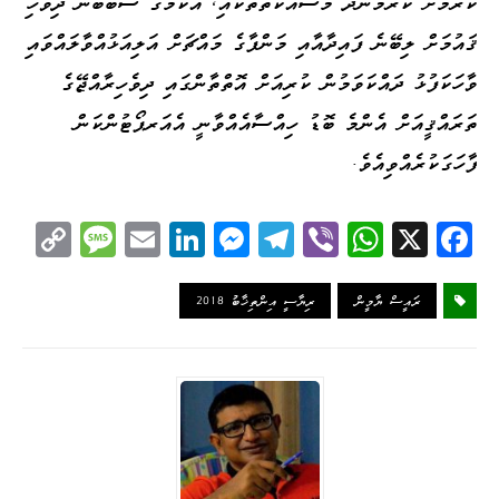
ކުރުމަށް ކުރަމުންދާ މަސައްކަތްތަކާއި، އެކަމުގެ ސަބަބުން ދިވެހި
ޤައުމަށް ލިބޭނެ ފައިދާއާއި މަންފާގެ މައްޗަށް އަލިއަޅުއްވާލައްވައި
ވާހަކަފުޅު ދައްކަވަމުން ކުރިއަށް އޮތްތާންގައި ދިވެހިރާއްޖޭގެ
ތަރައްޤީއަށް އެންމެ ބޮޑު ހިއްސާއެއްވާނީ އެއަރޕޯޓުންކަން
ފާހަގަކުރެއްވިއެވެ.
C
M
E
Li
M
Te
Vi
W
X
Fa
op
es
m
nk
es
le
be
ha
ce
y
sa
ail
ed
se
gr
r
ts
bo
ރައީސް ޔާމީން
ރިޔާސީ އިންތިޚާބު 2018
Li
ge
I
ng
a
A
ok
nk
n
er
m
pp